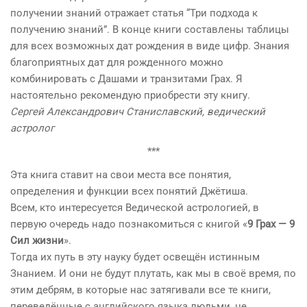
получении знаний отражает статья “Три подхода к
получению знаний”. В конце книги составлены таблицы
для всех возможных дат рождения в виде цифр. Знания
благоприятных дат для рожденного можно
комбинировать с Дашами и транзитами Грах. Я
настоятельно рекомендую приобрести эту книгу.
Сергей Александрович Станиславский, ведический
астролог
***
Эта книга ставит на свои места все понятия,
определения и функции всех понятий Джётиша.
Всем, кто интересуется Ведической астрологией, в
первую очередь надо познакомиться с книгой «
9 Грах — 9
Сил жизни
».
Тогда их путь в эту науку будет освещён истинным
Знанием. И они не будут плутать, как мы в своё время, по
этим дебрям, в которые нас затягивали все те книги,
переведённые с английского языка людьми, не