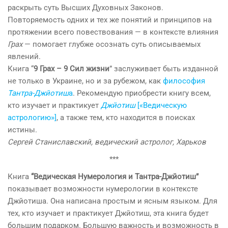
раскрыть суть Высших Духовных Законов.
Повторяемость одних и тех же понятий и принципов на
протяжении всего повествования — в контексте влияния
Грах
— помогает глубже осознать суть описываемых
явлений.
Книга “
9 Грах – 9 Сил жизни
” заслуживает быть изданной
не только в Украине, но и за рубежом, как
философия
Тантра-Джйотиш
а
. Рекомендую приобрести книгу всем,
кто изучает и практикует
Джйотиш
[«Ведическую
астрологию»]
, а также тем, кто находится в поисках
истины.
Сергей Станиславский, ведический астролог, Харьков
***
Книга
“Ведическая Нумерология и Тантра-Джйотиш”
показывает возможности нумерологии в контексте
Джйотиша. Она написана простым и ясным языком. Для
тех, кто изучает и практикует Джйотиш, эта книга будет
большим подарком. Большую важность и возможность в