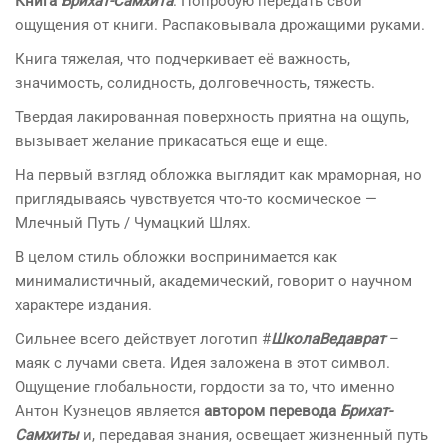
Книга
Брихат-Самхита
. Попробую передать свои
ощущения от книги. Распаковывала дрожащими руками.
Книга тяжелая, что подчеркивает её важность,
значимость, солидность, долговечность, тяжесть.
Твердая лакированная поверхность приятна на ощупь,
вызывает желание прикасаться еще и еще.
На первый взгляд обложка выглядит как мраморная, но
приглядываясь чувствуется что-то космическое —
Млечный Путь / Чумацкий Шлях.
В целом стиль обложки воспринимается как
минималистичный, академический, говорит о научном
характере издания.
Сильнее всего действует логотип #
ШколаВедаврат
–
маяк с лучами света. Идея заложена в этот символ.
Ощущение глобальности, гордости за то, что именно
Антон Кузнецов является
автором перевода
Брихат-
Самхиты
и, передавая знания, освещает жизненный путь