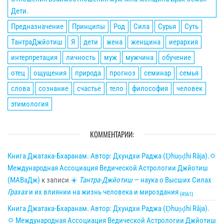
Дети.
Предназначение
Принципы
Род
Сила
Сурья
Суть
ТантраДжйотиш
Я
дети
жена
женщина
иерархия
интерпретация
личность
муж
мужчина
обучение
отец
ощущения
природа
прогноз
семинар
семья
слова
сознание
счастье
тело
философия
человек
этимология
КОММЕНТАРИИ:
Книга Джатака-Бхаранам. Автор: Дхундхи Раджа (Ḍhuṇḍhi Rāja).🌣
Международная Ассоциация Ведической Астрологии Джйотиш
(МАВаДж)
к записи
☀
Тантра-Джйотиш
— наука о Высших Силах
Грахах
и их влиянии на жизнь человека и мироздания
{4561}
Книга Джатака-Бхаранам. Автор: Дхундхи Раджа (Ḍhuṇḍhi Rāja).
🌣 Международная Ассоциация Ведической Астрологии Джйотиш