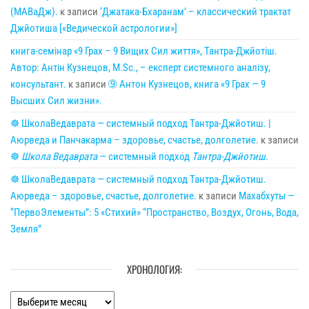
(МАВаДж).
к записи
‘Джатака-Бхаранам’ – классический трактат
Джйотиша [«Ведической астрологии»]
книга-семінар «9 Грах – 9 Вищих Сил життя», Тантра-Джйотіш.
Автор: Антін Кузнецов, M.Sc., – експерт системного аналізу,
консультант.
к записи
➈ Антон Кузнецов, книга «9 Грах — 9
Высших Сил жизни».
☸ ШколаВедаврата — системный подход Тантра-Джйотиш. |
Аюрведа и Панчакарма – здоровье, счастье, долголетие.
к записи
☸
Школа Ведаврата
— системный подход
Тантра-Джйотиш
.
☸ ШколаВедаврата — системный подход Тантра-Джйотиш.
Аюрведа – здоровье, счастье, долголетие.
к записи
Махабхуты —
“ПервоЭлементы”: 5 «Стихий» “Пространство, Воздух, Огонь, Вода,
Земля”
ХРОНОЛОГИЯ:
Хронология: