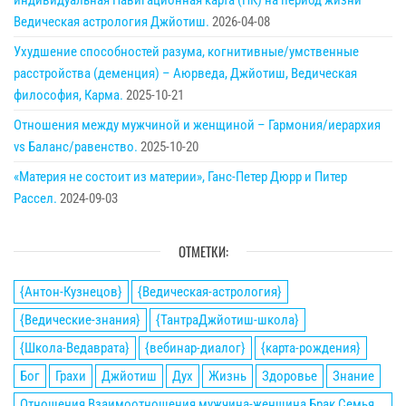
индивидуальная Навигационная карта (НК) на период жизни –
Ведическая астрология Джйотиш.
2026-04-08
Ухудшение способностей разума, когнитивные/умственные
расстройства (деменция) – Аюрведа, Джйотиш, Ведическая
философия, Карма.
2025-10-21
Отношения между мужчиной и женщиной – Гармония/иерархия
vs Баланс/равенство.
2025-10-20
«Материя не состоит из материи», Ганс-Петер Дюрр и Питер
Рассел.
2024-09-03
ОТМЕТКИ:
{Антон-Кузнецов}
{Ведическая-астрология}
{Ведические-знания}
{ТантраДжйотиш-школа}
{Школа-Ведаврата}
{вебинар-диалог}
{карта-рождения}
Бог
Грахи
Джйотиш
Дух
Жизнь
Здоровье
Знание
Отношения Взаимоотношения мужчина-женщина Брак Семья