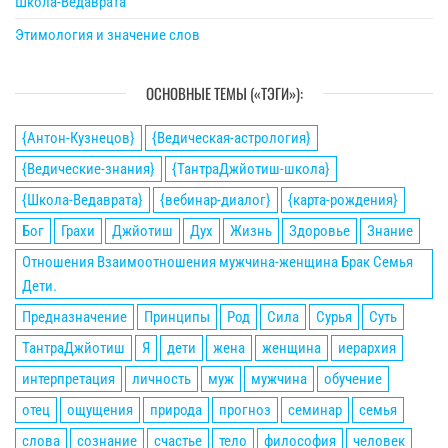
Школа-Ведаврата
Этимология и значение слов
ОСНОВНЫЕ ТЕМЫ («ТЭГИ»):
{Антон-Кузнецов}
{Ведическая-астрология}
{Ведические-знания}
{ТантраДжйотиш-школа}
{Школа-Ведаврата}
{вебинар-диалог}
{карта-рождения}
Бог
Грахи
Джйотиш
Дух
Жизнь
Здоровье
Знание
Отношения Взаимоотношения мужчина-женщина Брак Семья
Дети.
Предназначение
Принципы
Род
Сила
Сурья
Суть
ТантраДжйотиш
Я
дети
жена
женщина
иерархия
интерпретация
личность
муж
мужчина
обучение
отец
ощущения
природа
прогноз
семинар
семья
слова
сознание
счастье
тело
философия
человек