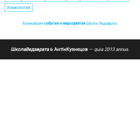
этимология
Ближайшие
события и мероприятия
Школы Ведаврата
.
ШколаВедаврата
АнтінКузнецов
—
quia 2013 annus
.
🙲