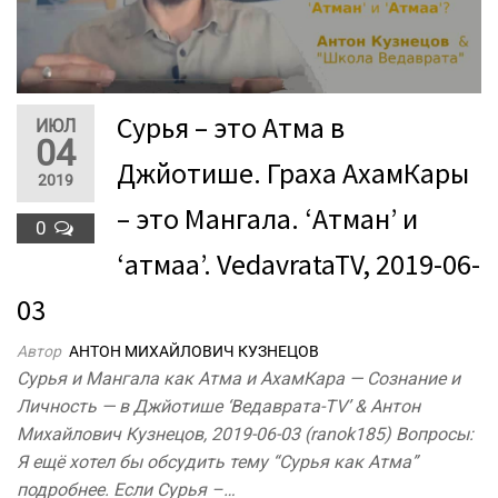
Сурья – это Атма в
ИЮЛ
04
Джйотише. Граха АхамКары
2019
– это Мангала. ‘Атман’ и
0
‘атмаа’. VedavrataTV, 2019-06-
03
Автор
АНТОН МИХАЙЛОВИЧ КУЗНЕЦОВ
Сурья и Мангала как Атма и АхамКара — Сознание и
Личность — в Джйотише ‘Ведаврата-TV’ & Антон
Михайлович Кузнецов, 2019-06-03 (ranok185) Вопросы:
Я ещё хотел бы обсудить тему “Сурья как Атма”
подробнее. Если Сурья –…