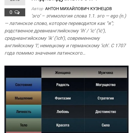
Автор
АНТОН МИХАЙЛОВИЧ КУЗНЕЦОВ
0
‘эго’ – этимология слова 1.1. эго — ego (n.)
— латинское слово, которое переводится как “я”;
родственное древнеанглийскому ‘ih’ / ‘ic’ (‘iċ’),
среднеангийскому ‘ik’ (‘ich’), современному
английскому ‘I’; немецкому и германскому ‘ich’. С 1707
года помимо значения латинского…