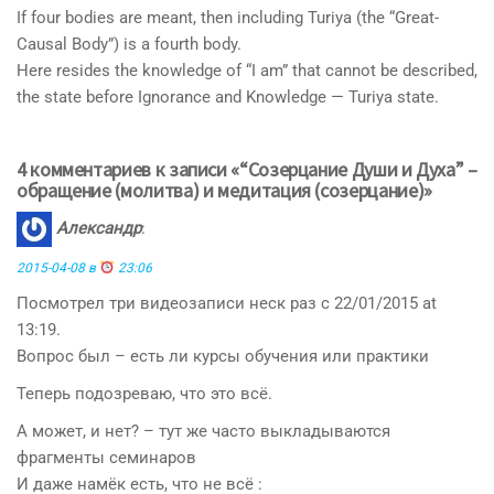
If four bodies are meant, then including Turiya (the “Great-
Causal Body”) is a fourth body.
Here resides the knowledge of “I am” that cannot be described,
the state before Ignorance and Knowledge — Turiya state.
4 комментариев к записи «“Созерцание Души и Духа” –
обращение (молитва) и медитация (созерцание)»
Александр
:
2015-04-08 в
23:06
Посмотрел три видеозаписи неск раз с 22/01/2015 at
13:19.
Вопрос был – есть ли курсы обучения или практики
Теперь подозреваю, что это всё.
А может, и нет? – тут же часто выкладываются
фрагменты семинаров
И даже намёк есть, что не всё :