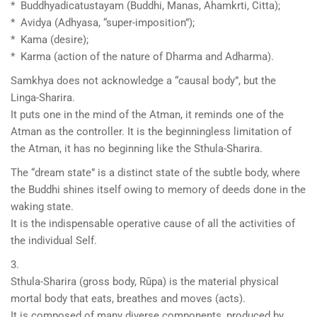
* Buddhyadicatustayam (Buddhi, Manas, Ahamkrti, Citta);
* Avidya (Adhyasa, “super-imposition”);
* Kama (desire);
* Karma (action of the nature of Dharma and Adharma).
Samkhya does not acknowledge a “causal body”, but the
Linga-Sharira.
It puts one in the mind of the Atman, it reminds one of the
Atman as the controller. It is the beginningless limitation of
the Atman, it has no beginning like the Sthula-Sharira.
The “dream state” is a distinct state of the subtle body, where
the Buddhi shines itself owing to memory of deeds done in the
waking state.
It is the indispensable operative cause of all the activities of
the individual Self.
3.
Sthula-Sharira (gross body, Rūpa) is the material physical
mortal body that eats, breathes and moves (acts).
It is composed of many diverse components, produced by