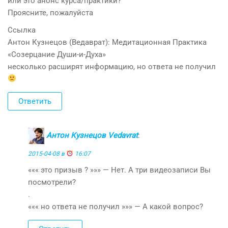
или это анонс курса/практики?
Проясните, пожалуйста
Ссылка
Антон Кузнецов (Ведаврат): Медитационная Практика
«Созерцание Души-и-Духа»
несколько расширят информацию, но ответа не получил
Ответить
Антон Кузнецов Vedavrat
:
2015-04-08 в
16:07
««« это призыв ? »»» — Нет. А три видеозаписи Вы
посмотрели?
.
««« но ответа не получил »»» — А какой вопрос?