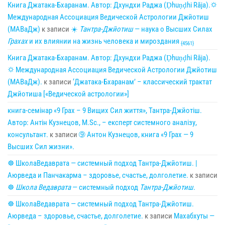
Книга Джатака-Бхаранам. Автор: Дхундхи Раджа (Ḍhuṇḍhi Rāja).🌣
Международная Ассоциация Ведической Астрологии Джйотиш
(МАВаДж)
к записи
☀
Тантра-Джйотиш
— наука о Высших Силах
Грахах
и их влиянии на жизнь человека и мироздания
{4561}
Книга Джатака-Бхаранам. Автор: Дхундхи Раджа (Ḍhuṇḍhi Rāja).
🌣 Международная Ассоциация Ведической Астрологии Джйотиш
(МАВаДж).
к записи
‘Джатака-Бхаранам’ – классический трактат
Джйотиша [«Ведической астрологии»]
книга-семінар «9 Грах – 9 Вищих Сил життя», Тантра-Джйотіш.
Автор: Антін Кузнецов, M.Sc., – експерт системного аналізу,
консультант.
к записи
➈ Антон Кузнецов, книга «9 Грах — 9
Высших Сил жизни».
☸ ШколаВедаврата — системный подход Тантра-Джйотиш. |
Аюрведа и Панчакарма – здоровье, счастье, долголетие.
к записи
☸
Школа Ведаврата
— системный подход
Тантра-Джйотиш
.
☸ ШколаВедаврата — системный подход Тантра-Джйотиш.
Аюрведа – здоровье, счастье, долголетие.
к записи
Махабхуты —