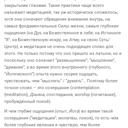
закрытыми глазами. Такие практики чаще всего
называют медитацией, так уж исторически сложилось,
хотя они означают обращение внимание внутрь, на
самые фундаментальные Силы жизни, самые глубокие
ощущения (на Дух, на Божественное в себе, на Истинное
“Я”, на Божественную искру, на
Атму
, на свою Суть/
Центр), и медитация не очень подходящее слово для
этого. Не только потому что оно пришло из латыни, но и
поскольку оно означает “размышление”, “мышление”,
“думание”, а во время этого внутреннего (глубокого,
“
Йогического
“) опыта нужно скорее ощущать,
чувствовать, чем “мыслить” / “думать”… Поэтому более
точное слово – это созерцание (contemplation
{meditation},
Дхьяна
, споглядання, worship {почитание},
пробуждённый покой).
И чем глубже ощущения (опыт,
Йога
) во время такой
созерцания (“медитации”, молитвы, покоя), то есть чем
более глубокие явления я чувствую, тем более