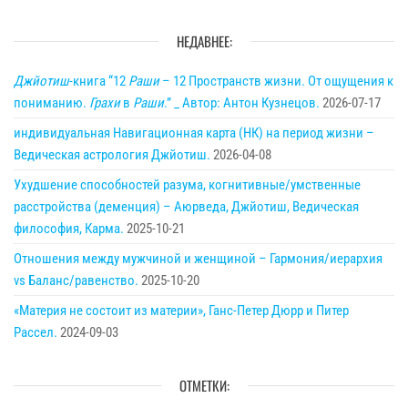
НЕДАВНЕЕ:
Джйотиш
-книга “12
Раши
– 12 Пространств жизни. От ощущения к
пониманию.
Грахи
в
Раши
.” _ Автор: Антон Кузнецов.
2026-07-17
индивидуальная Навигационная карта (НК) на период жизни –
Ведическая астрология Джйотиш.
2026-04-08
Ухудшение способностей разума, когнитивные/умственные
расстройства (деменция) – Аюрведа, Джйотиш, Ведическая
философия, Карма.
2025-10-21
Отношения между мужчиной и женщиной – Гармония/иерархия
vs Баланс/равенство.
2025-10-20
«Материя не состоит из материи», Ганс-Петер Дюрр и Питер
Рассел.
2024-09-03
ОТМЕТКИ: