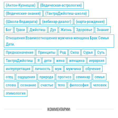
{Антон-Кузнецов}
{Ведическая-астрология}
{Ведические-знания}
{ТантраДжйотиш-школа}
{Школа-Ведаврата}
{вебинар-диалог}
{карта-рождения}
Бог
Грахи
Джйотиш
Дух
Жизнь
Здоровье
Знание
Отношения Взаимоотношения мужчина-женщина Брак Семья
Дети.
Предназначение
Принципы
Род
Сила
Сурья
Суть
ТантраДжйотиш
Я
дети
жена
женщина
иерархия
интерпретация
личность
муж
мужчина
обучение
отец
ощущения
природа
прогноз
семинар
семья
слова
сознание
счастье
тело
философия
человек
этимология
КОММЕНТАРИИ: