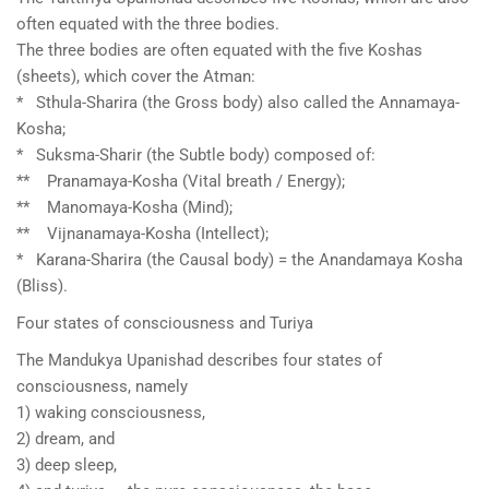
often equated with the three bodies.
The three bodies are often equated with the five Koshas
(sheets), which cover the Atman:
* Sthula-Sharira (the Gross body) also called the Annamaya-
Kosha;
* Suksma-Sharir (the Subtle body) composed of:
** Pranamaya-Kosha (Vital breath / Energy);
** Manomaya-Kosha (Mind);
** Vijnanamaya-Kosha (Intellect);
* Karana-Sharira (the Causal body) = the Anandamaya Kosha
(Bliss).
Four states of consciousness and Turiya
The Mandukya Upanishad describes four states of
consciousness, namely
1) waking consciousness,
2) dream, and
3) deep sleep,