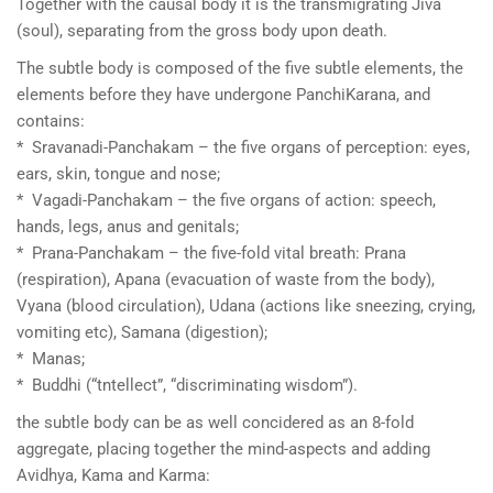
Together with the causal body it is the transmigrating Jiva
(soul), separating from the gross body upon death.
The subtle body is composed of the five subtle elements, the
elements before they have undergone PanchiKarana, and
contains:
* Sravanadi-Panchakam – the five organs of perception: eyes,
ears, skin, tongue and nose;
* Vagadi-Panchakam – the five organs of action: speech,
hands, legs, anus and genitals;
* Prana-Panchakam – the five-fold vital breath: Prana
(respiration), Apana (evacuation of waste from the body),
Vyana (blood circulation), Udana (actions like sneezing, crying,
vomiting etc), Samana (digestion);
* Manas;
* Buddhi (“tntellect”, “discriminating wisdom”).
the subtle body can be as well concidered as an 8-fold
aggregate, placing together the mind-aspects and adding
Avidhya, Kama and Karma: