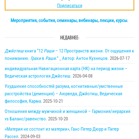
Подписаться
Мероприятия, события, семинары, вебинары, лекции, курсы
.
НЕДАВНЕЕ:
Джйотиш
-книга “12
Раши
– 12 Пространств жизни. От ощущения к
пониманию.
Грахи
в
Раши
.” _ Автор: Антон Кузнецов.
2026-07-17
индивидуальная Навигационная карта (НК) на период жизни –
Ведическая астрология Джйотиш.
2026-04-08
Ухудшение способностей разума, когнитивные/умственные
расстройства (деменция) – Аюрведа, Джйотиш, Ведическая
философия, Карма.
2025-10-21
Отношения между мужчиной и женщиной – Гармония/иерархия
vs Баланс/равенство.
2025-10-20
«Материя не состоит из материи», Ганс-Петер Дюрр и Питер
Рассел.
2024-09-03