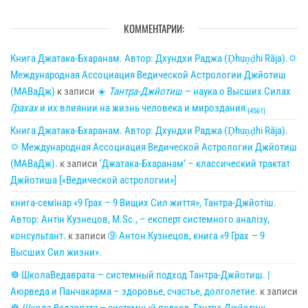
КОММЕНТАРИИ:
Книга Джатака-Бхаранам. Автор: Дхундхи Раджа (Ḍhuṇḍhi Rāja).🌣
Международная Ассоциация Ведической Астрологии Джйотиш
(МАВаДж)
к записи
☀
Тантра-Джйотиш
— наука о Высших Силах
Грахах
и их влиянии на жизнь человека и мироздания
{4561}
Книга Джатака-Бхаранам. Автор: Дхундхи Раджа (Ḍhuṇḍhi Rāja).
🌣 Международная Ассоциация Ведической Астрологии Джйотиш
(МАВаДж).
к записи
‘Джатака-Бхаранам’ – классический трактат
Джйотиша [«Ведической астрологии»]
книга-семінар «9 Грах – 9 Вищих Сил життя», Тантра-Джйотіш.
Автор: Антін Кузнецов, M.Sc., – експерт системного аналізу,
консультант.
к записи
➈ Антон Кузнецов, книга «9 Грах — 9
Высших Сил жизни».
☸ ШколаВедаврата — системный подход Тантра-Джйотиш. |
Аюрведа и Панчакарма – здоровье, счастье, долголетие.
к записи