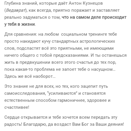
Глубина знаний, которые даёт Антон Кузнецов
(
Ведаврат
), как всегда, приятно поражает и заставляет
реально задуматься о том,
что на самом деле происходит
у тебя в жизни
.
Для сравнения: на любом социальном тренинге тебе
просто накидают кучу стандартных астрологических
слов, подсластят всё это приятными, не имеющими
ничего общего с тобой предсказаниями. И ты останешься
жить в предвкушении всего этого счастья до тех пор,
пока какая-то проблема не запоет тебе о насущном…
Здесь же всё наоборот…
Это знание не для всех, но тех, кого зацепит путь
самоисследования, “усиливаются” и становятся
естественным способом гармоничнее, здоровее и
счастливее!
Сердце открывается и тебе хочется всем передать эту
радость! Благодарю, да воздаст Вам Бог за Ваши деяния!