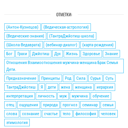
ОТМЕТКИ:
{Антон-Кузнецов}
{Ведическая-астрология}
{Ведические-знания}
{ТантраДжйотиш-школа}
{Школа-Ведаврата}
{вебинар-диалог}
{карта-рождения}
Бог
Грахи
Джйотиш
Дух
Жизнь
Здоровье
Знание
Отношения Взаимоотношения мужчина-женщина Брак Семья
Дети.
Предназначение
Принципы
Род
Сила
Сурья
Суть
ТантраДжйотиш
Я
дети
жена
женщина
иерархия
интерпретация
личность
муж
мужчина
обучение
отец
ощущения
природа
прогноз
семинар
семья
слова
сознание
счастье
тело
философия
человек
этимология