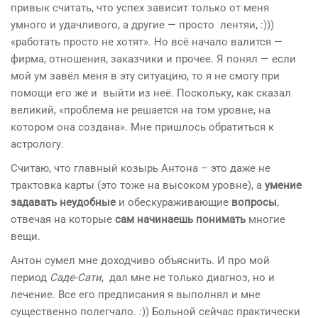
привык считать, что успех зависит только от меня
умного и удачливого, а другие — просто лентяи, :)))
«работать просто не хотят». Но всё начало валится —
фирма, отношения, заказчики и прочее. Я понял — если
мой ум завёл меня в эту ситуацию, то я не смогу при
помощи его же и выйти из неё. Поскольку, как сказал
великий, «проблема не решается на том уровне, на
котором она создана». Мне пришлось обратиться к
астрологу.
Считаю, что главный козырь Антона – это даже не
трактовка карты (это тоже на высоком уровне), а
умение
задавать неудобные
и обескураживающие
вопросы
,
отвечая на которые
сам начинаешь понимать
многие
вещи.
Антон сумел мне доходчиво объяснить. И про мой
период
Саде-Сати
, дал мне не только диагноз, но и
лечение. Все его предписания я выполнял и мне
существенно полегчало. :)) Больной сейчас практически