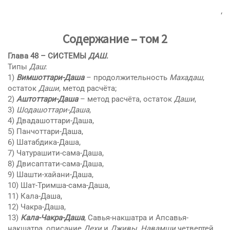
‘
Содержание – том 2
Глава 48 –
СИСТЕМЫ
ДАШ
.
Типы
Даш
:
1)
Вимшоттари-Дашa
– продолжительность
Махадаш
,
остаток
Даши
, метод расчёта;
2)
Аштоттари-Дашa
– метод расчёта, остаток
Даши
,
3)
Шодашоттари-Дашa
,
4) Двадашоттари-Дашa,
5) Панчоттари-Дашa,
6) Шатабдика-Дашa,
7) Чатурaшити-сама-Дашa,
8) Двисаптати-сама-Дашa,
9) Шашти-хайани-Дашa,
10) Шат-Тримша-сама-Дашa,
11) Кaла-Дашa,
12) Чакра-Дашa,
13)
Кaла-Чакра-Дашa
, Савья-накшатра и Апсавья-
накшатра, описание
Дехи
и
Дживы
,
Навамши
четвертей