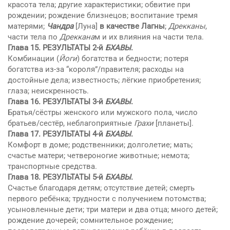
красота тела; другие характеристики; обвитие при
рождении; рождение близнецов; воспитание тремя
матерями;
Чандра
[Луна]
в качестве Лагны
;
Дрекканы
,
части тела по
Дреккана
м и их влияния на части тела.
Глава 15.
РЕЗУЛЬТАТЫ 2-й
БХAВЫ
.
Комбинации (
Йоги
) богатства и бедности; потеря
богатства из-за “короля”/правителя; расходы на
достойные дела; известность; лёгкие приобретения;
глаза; неискренность.
Глава 16.
РЕЗУЛЬТАТЫ 3-й
БХAВЫ
.
Братья/сёстры женского или мужского пола, число
братьев/сестёр, неблагоприятные
Грахи
[планеты].
Глава 17.
РЕЗУЛЬТАТЫ 4-й
БХAВЫ
.
Комфорт в доме; родственники; долголетие; мать;
счастье матери; четвероногие животные; немота;
транспортные средства.
Глава 18.
РЕЗУЛЬТАТЫ 5-й
БХAВЫ
.
Счастье благодаря детям; отсутствие детей; смерть
первого ребёнка; трудности с получением потомства;
усыновленные дети; три матери и два отца; много детей;
рождение дочерей; сомнительное рождение;