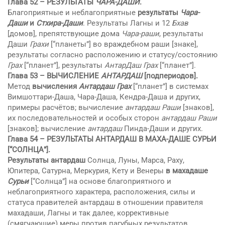
Глава 52 – РЕЗУЛЬТАТЫ
ЧАРА-ДАШИ
.
Благоприятные и неблагоприятные
результаты
Чара-
Даши
и
Стхира-Даши
. Результаты Лагны и 12
Бхав
[домов], препятствующие дома
Чара-раши
, результаты
Даши
Грахи
[“планеты”] во враждебном раши [знаке],
результаты согласно расположению и статусу/состоянию
Грах
[“планет”], результаты
АнтарДаш
Грах
[“планет”].
Глава 53 – ВЫЧИСЛЕНИЕ
АНТАРДАШ
[подпериодов].
Метод
вычисления
Антардаш
Грах
[“планет”] в системах
Вимшоттари-Дашa, Чара-Дашa, Кендра-Дашa и других,
примеры расчётов; вычисление
антардаш
Раши
[знаков],
их последовательностей и особых сторон
антардаш
Раши
[знаков]; вычисление
антардаш
Пинда-Даши и других.
Глава 54 –
РЕЗУЛЬТАТЫ АНТАРДАШ В МАХА-ДАШЕ СУРЬИ
[“СОЛНЦА”].
Результаты антардаш
Солнца, Луны, Марса, Раху,
Юпитера, Сатурна, Меркурия, Кету и Венеры
в махадаше
Сурьи
[“Солнца”] на основе благоприятного и
неблагоприятного характера, расположения, силы и
статуса правителей антардаш в отношении правителя
махадаши, Лагны и так далее, коррективные
(смягчающие) меры против пагубных результатов