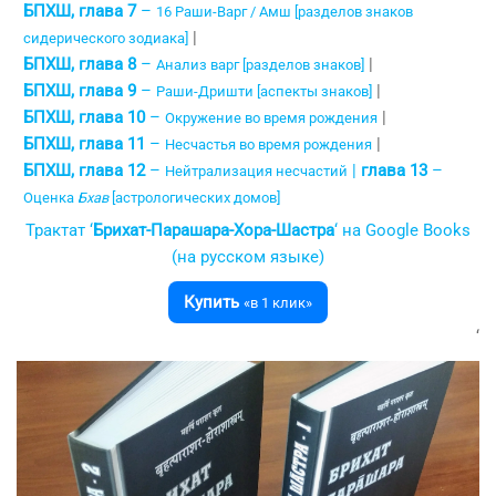
БПХШ, глава 7
–
16 Раши-Варг / Амш [разделов знаков
|
сидерического зодиака]
БПХШ, глава 8
–
|
Анализ варг [разделов знаков]
БПХШ, глава 9
–
|
Раши-Дришти [аспекты знаков]
БПХШ, глава 10
–
|
Окружение во время рождения
БПХШ, глава 11
–
|
Несчастья во время рождения
БПХШ, глава 12
–
|
глава 13
–
Нейтрализация несчастий
Оценка
Бхав
[астрологических домов]
Трактат ‘
Брихат-Парашара-Хора-Шастра
‘ на Google Books
(на русском языке)
Купить
«в 1 клик»
‘