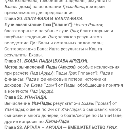
Грах
; Бхaва-Бала; требования Шад-Балы; результаты
Бхaвы
[дома] на основании
Граха-Бала
; критерии
приемлемости для предсказания.
Глава 30.
ИШТА-БАЛА
И
КАШТА-БАЛА
.
Лучи экзальтации Грах [“планет”]
;
Чешта-Рашми
;
благотворные и пагубные лучи
Грах
; благотворные и
пагубные тенденции
Грах
; характер результатов
вследствие Диг-Балы и остальных видов силы;
Саптаваргаджа-Бала; Ишта-результаты и Кашта-
результаты Бхaвы.
Глава 31.
БХAВА-ПАДЫ
(
БХАВА-АРУДХИ
).
Метод вычислений
Пады
(
Арудхи
)
; особые исключения
при расчёте
Пад
(
Арудх
); Пады
Грах
[“планет”];
Пада
и
финансы;
Пада
и финансовые потери; источники
доходов; 7-я
Бхaва
[“дом”] от Пады; обобщающие понятия
в контексте
Пад
(
Арудх
).
Глава 32.
УПА-ПАДА
.
Вычисление
Упа-Пады
; результат 2-й
Бхaвы
[“дома”] от
Упа-Пады; о жене по 2-й от
Упа-Пады
; о сыновьях; много
сыновей и много дочерей; о брате/сестре по Лагна-Паде;
другие вопросы по
Лагна-Паде
.
Глава 33. АРГАЛА –
АРГАЛА
— ВМЕШАТЕЛЬСТВО
ГРАХ
.