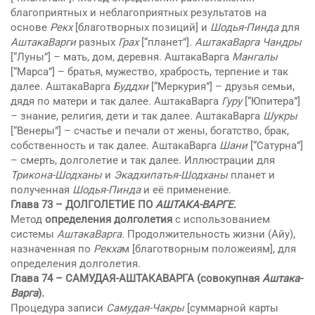
благоприятных и неблагоприятных результатов на
основе
Рекх
[благотворных позиций] и
Шодья-Пинда
для
АштакаВарги
разных
Грах
[“планет”].
АштакаВарга
Чандры
[“Луны”] – мать, дом, деревня. АштакаВарга
Мангалы
[“Марса”] – братья, мужество, храбрость, терпение и так
далее. АштакаВарга
Буддхи
[“Меркурия”] – друзья семьи,
дядя по матери и так далее. АштакаВарга
Гуру
[“Юпитера”]
– знание, религия, дети и так далее. АштакаВарга
Шукры
[“Венеры”] – счастье и печали от жены, богатство, брак,
собственность и так далее. АштакаВарга
Шани
[“Сатурна”]
– смерть, долголетие и так далее. Иллюстрации для
Трикона-Шодханы
и
Экадхипатья-Шодханы
планет и
полученная
Шодья-Пинда
и её применение.
Глава 73 – ДОЛГОЛЕТИЕ ПО
АШТАКА-ВАРГЕ
.
Метод
определения долголетия
с использованием
системы
АштакаВарга
. Продолжительность жизни (Айу),
назначенная по
Рекха
м [благотворным положеиям], для
определения долголетия.
Глава 74 – САМУДАЯ-АШТАКАВАРГА (совокупная
Аштака-
Варга
).
Процедура записи
Самудая-Чакры
[суммарной карты