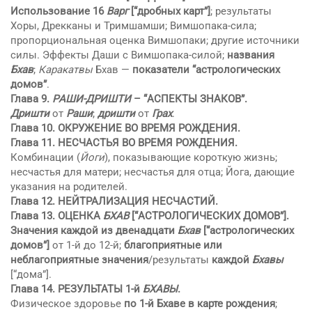
Использование 16
Варг
[“дробных карт”]
; результаты
Хоры, Дрекканы и Тримшaмши; Вимшопака-сила;
пропорциональная оценка Вимшопаки; другие источники
силы. Эффекты Даши с Вимшопака-силой;
названия
Бхaв
;
Каракатвы
Бхaв —
показатели “астрологических
домов”
.
Глава 9.
РAШИ-ДРИШТИ
– “АСПЕКТЫ ЗНАКОВ”.
Дришти
от
Рaши
;
дришти
от
Грах
.
Глава 10. ОКРУЖЕНИЕ ВО ВРЕМЯ РОЖДЕНИЯ.
Глава 11. НЕСЧАСТЬЯ ВО ВРЕМЯ РОЖДЕНИЯ.
Комбинации (
Йоги
), показывающие короткую жизнь;
несчастья для матери; несчастья для отца; Йога, дающие
указания на родителей.
Глава 12. НЕЙТРАЛИЗАЦИЯ НЕСЧАСТИЙ.
Глава 13.
ОЦЕНКА
БХAВ
[“АСТРОЛОГИЧЕСКИХ ДОМОВ”].
Значения каждой из двенадцати
Бхaв
[“астрологических
домов”]
от 1-й до 12-й;
благоприятные или
неблагоприятные значения
/результаты
каждой
Бхaвы
[“дома”].
Глава 14.
РЕЗУЛЬТАТЫ 1-й
БХAВЫ
.
Физическое здоровье
по 1-й Бхаве в карте рождения
;