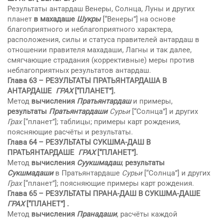
Результаты антардаш Венеры, Солнца, Луны и других
планет
в махадаше
Шукры
[“Венеры”] на основе
благоприятного и неблагоприятного характера,
расположения, силы и статуса правителей антардаш в
отношении правителя махадаши, Лагны и так далее,
смягчающие страдания (коррективные) меры против
неблагоприятных результатов антардаш.
Глава 63 – РЕЗУЛЬТАТЫ ПРАТЬЯНТАРДАШA В
АНТАРДАШЕ
ГРАХ
[“ПЛАНЕТ”].
Метод
вычисления
Пратьянтардаш
и примеры,
результаты
Пратьянтардаши
Сурьи
[“Солнца”] и других
Грах
[“планет”]; таблицы; примеры карт рождения,
поясняющие расчёты и результаты.
Глава 64 – РЕЗУЛЬТАТЫ СУКШМА-ДАШ В
ПРАТЬЯНТАРДАШЕ
ГРАХ
[“ПЛАНЕТ”].
Метод
вычисления
Суукшмадаш
,
результаты
Сукшмадаши
в Пратьянтардаше
Сурьи
[“Солнца”] и других
Грах
[“планет”]; поясняющие примеры карт рождения.
Глава 65 – РЕЗУЛЬТАТЫ ПРАНА-ДАШ В СУКШМА-ДАШЕ
ГРАХ
[“ПЛАНЕТ”] .
Метод
вычисления
Пранадаши
, расчёты каждой