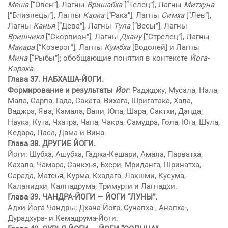
Меша
[“Овен”], Лагны
Вришабха
[“Телец”], Лагны
Митхуна
[“Близнецы”], Лагны
Карка
[“Рака”], Лагны
Симха
[“Лев”],
Лагны
Канья
[“Дева”], Лагны
Тyла
[“Весы”], Лагны
Вришчика
[“Скорпион”], Лагны
Дхану
[“Стрелец”], Лагны
Макара
[“Козерог”], Лагны
Кумбха
[Водолей] и Лагны
Мина
[“Рыбы”]; обобщающие понятия в контексте
Йога-
Карака
.
Глава 37. НАБХАША-ЙОГИ.
Формирование и результаты
Йог
: Раджджу, Мусала, Нала,
Мaла, Сарпа, Гада, Саката, Вихага, Шригатака, Хала,
Ваджра, Ява, Камала, Вaпи, Юпа, Шара, Сактхи, Данда,
Наука, Кyта, Чхатра, Чaпа, Чакра, Самудра, Гола, Юга, Шyла,
Кедара, Паса, Дама и Вина.
Глава 38. ДРУГИЕ ЙОГИ.
Йоги: Шубха, Ашубха, Гаджа-Кешари, Амала, Парватха,
Кахала, Чaмара, Санкхья, Бхери, Мриданга, Шринатха,
Сарада, Матсья, Кyрма, Кхадага, Лакшми, Кусума,
Каланидхи, Калпадрума, Тримурти и Лагнадхи.
Глава 39.
ЧАНДРА-ЙОГИ
— ЙОГИ “ЛУНЫ”.
Адхи-Йога Чандры; Дхана-Йога; Сунапха-, Анапха-,
Дурадхура- и Кемадрума-Йоги.