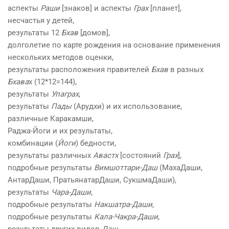
аспекты
Раши
[знаков] и аспекты
Грах
[планет],
несчастья у детей,
результаты 12
Бхав
[домов],
долголетие по карте рождения на основание применения
нескольких методов оценки,
результаты расположения правителей
Бхав
в разных
Бхава
х (12*12=144),
результаты
Упаграх
,
результаты
Пады
(Арудхи) и их использование,
различные Каракамши,
Раджа-Йоги и их результаты,
комбинации (
Йоги
) бедности,
результаты различных
Авастх
[состояний
Грах
],
подробные результаты
Вимшоттари-Даш
(МахаДаши,
АнтарДаши, ПратьянатарДаши, СукшмаДаши),
результаты
Чара-Даши
,
подробные результаты
Накшатра-Даши
,
подробные результаты
Кала-Чакра-Даши
,