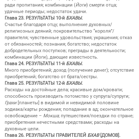
ради пропитания; комбинации (
Йоги
) смерти отца;
удачные периоды; недостаток удачи.
Глава 23.
РЕЗУЛЬТАТЫ 10-й
БХAВЫ
.
Счастье благодаря отцу; выполнение духовных/
религиозных деяний; покровительство “короля”/
правителя; чувственные удовольствия; украшения; отказ
от обязанностей; познания; богатство; недостаток
добродетельных поступков; преграды в деятельности;
комбинации (Йоги), дающие известность.
Глава 24.
РЕЗУЛЬТАТЫ 11-й
БХAВЫ
.
Много приобретений; доход (получение денег); отсутствие
приобретений; богатство от брата/сестры.
Глава 25.
РЕЗУЛЬТАТЫ 12-й
БХAВЫ
.
Расходы на достойные дела; красивые дом/кровати;
способность производить потомство у супруга/супруги;
Грахи
[планеты] в видимой и невидимой половине
зодиака/карты рождения; попадание в ад; окончательное
освобождение –
Мокша
; путешествия/поездки по стране;
приобретения нечестными средствами; расходы на
духовные цели.
Глава 26. РЕЗУЛЬТАТЫ ПРАВИТЕЛЕЙ
БХAВ
[ДОМОВ].