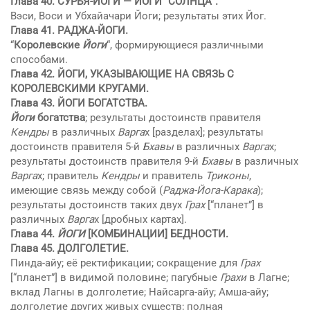
Глава 40.
СУРЬЯ-ЙОГИ
— ЙОГИ “СОЛНЦА”.
Вэси, Воси и Убхайачари Йоги; результаты этих Йог.
Глава 41.
РAДЖА-ЙОГИ
.
“
Королевские
Йоги
“, формирующиеся различными
способами.
Глава 42. ЙОГИ, УКАЗЫВАЮЩИЕ НА СВЯЗЬ С
КОРОЛЕВСКИМИ КРУГАМИ.
Глава 43. ЙОГИ БОГАТСТВА.
Йоги
богатства
; результаты достоинств правителя
Кендры
в различных
Варга
х [разделах]; результаты
достоинств правителя 5-й
Бхaвы
в различных
Варга
х;
результаты достоинств правителя 9-й
Бхaвы
в различных
Варга
х; правитель
Кендры
и правитель
Триконы
,
имеющие связь между собой (
Раджа-Йога-Карака
);
результаты достоинств таких двух
Грах
[“планет”] в
различных
Варга
х [дробных картах].
Глава 44.
ЙОГИ
[КОМБИНАЦИИ] БЕДНОСТИ.
Глава 45.
ДОЛГОЛЕТИЕ
.
Пинда-айу; её ректификации; сокращение для
Грах
[“планет”] в видимой половине; пагубные
Грахи
в Лагне;
вклад Лагны в долголетие; Найсарга-айу; Амша-айу;
долголетие других живых существ; полная