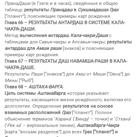
ПранаДаши
(в Гхати и в часах), сведённые в общую
таблицу;
результаты
Пранадаш
в
Сукшмадашах
Грах
[“планет”]; поясняющие примеры карт рождения.
Глава 66 – РЕЗУЛЬТАТЫ АНТАРДАШ В СИСТЕМЕ КAЛА-
ЧАКРА-ДАШИ.
Метод
вычисления антардаш
Кaла-чакра-Даши
с
таблицами для Савья-чакры и Апсавья-чакры;
результаты
антардаш
для
Амши
раши
[знаков] и поясняющие
примеры карт рождения.
Глава 67 –
РЕЗУЛЬТАТЫ ДАШ НАВАМША-РAШИ
В
КAЛА-
ЧАКРА-ДАШЕ
.
Результаты
Раши
[“знаков”] для
Амш
от
Меши
[“Овна”] до
Мины
[“Рыб”].
Глава 68 –
АШТАКА-ВАРГА
.
Цель системы
АштакаВарга
, которая указывает
результаты, касающиеся жизни рождённого, включая его
долголетие. Определение
результатов на основе
взаимных расположений
Грах
[“планет”]. Полное
объяснение терминов ‘
Карана
‘ (‘
Бинду
‘ – точки) и ‘
Стхaна
‘
(‘
Рек ха
‘ – вертикальные линии),
АштакаВарга-Чакра
[карта “восьми разделов”] для всех
Грах [“планет”] и