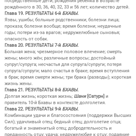
посредственные дети; рождения ребёнка в возрасте
рождённого в 30, 36, 40, 32, 33 и 56 лет; количество детей.
Глава 19.
РЕЗУЛЬТАТЫ 6-й
БХAВЫ
.
Язвы, ушибы; больные родственники; болезни лица;
проказа; болезни вообще; время болезни; неудачные
годы; потери из-за врагов; недружелюбные сыновья;
опасность от собак.
Глава 20.
РЕЗУЛЬТАТЫ 7-й
БХAВЫ
.
Больная жена; чрезмерное половое влечение; смерть
жены; много жён; различные вопросы; достойный
супруг/супруга; несчастья для супруга/супруги; потеря
супруга/супруги; мало счастья в браке; время вступления
в брак; время смерти жены; три брака (разводы); короткая
жизнь жены.
Глава 21.
РЕЗУЛЬТАТЫ 8-й
БХAВЫ
.
Долгая жизнь; короткая жизнь;
Шани
[Сатурн]
и
правитель 10-й Бхaвы в контексте долголетия.
Глава 22.
РЕЗУЛЬТАТЫ 9-й
БХAВЫ
.
Комбинации удачи и благосостояния (поддержки Высших
Сил); удачливый отец; бедный отец; долголетие отца;
богатый и знаменитый отец; добродетельность и
преданность отцу; удача; недружелюбие к отцу; подаяние