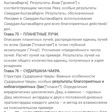
АштакаВарги]. Результаты
Бхав
[“домов”] с
соответствующим числом
Рекх
, особые результаты
Самудая-АштакаВарги
. Результаты, обозначенные
Рекха
ми в
Самудая-АштакаВарге
, использование
Самудая-АштакаВарги
для всех благоприятных действий/
дел.
Глава 75 –
ПЛАНЕТНЫЕ ЛУЧИ
.
Описание планетных лучей, распределение единиц лучей
по всем
Граха
м [“планетам”] в точке глубокой
экзальтации (‘
Учча
‘). Уточнение определённого числа
лучей. Расчёт лучей на примере. Результаты лучей на
основе общего количества единиц, полученных в карте
рождения.
Глава 76 –
СУДАРШАНА-ЧАКРА
.
Структура
Сударшана-Чакры
. Важные особенности
Сударшана-Чакры
, особые
результаты благоприятных и
неблагоприятных
Грах
[“планет”]. Определение
иерархических циклических
Даш
, а именно – годовых
Даш
, месячных
антардаш
и двух-с-половиной-дневных
пратьянтардаш
каждого цикла – и метод их взаимосвязи
на пояснительном примере