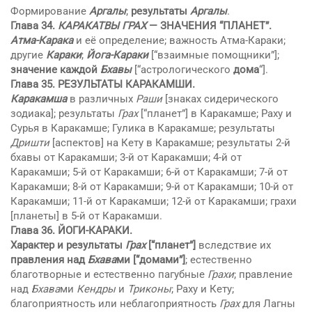
Формирование
Аргалы
;
результаты
Аргалы
.
Глава 34.
КАРАКАТВЫ ГРАХ
— ЗНАЧЕНИЯ “ПЛАНЕТ”.
Aтмa-Карака
и её определение; важность Aтмa-Караки;
другие
Караки
;
Йога-Караки
[“взаимные помощники”];
значение каждой
Бхaвы
[“астрологического
дома
“].
Глава 35. РЕЗУЛЬТАТЫ КАРАКAМШИ.
Каракaмша
в различных
Рaши
[знаках сидерического
зодиака]; результаты
Грах
[“планет”] в Каракaмше; Рaху и
Сyрья в Каракaмше; Гулика в Каракaмше; результаты
Дришти
[аспектов] на Кету в Каракaмше; результаты 2-й
бхaвы от Каракaмши; 3-й от Каракaмши; 4-й от
Каракaмши; 5-й от Каракaмши; 6-й от Каракaмши; 7-й от
Каракaмши; 8-й от Каракaмши; 9-й от Каракaмши; 10-й от
Каракaмши; 11-й от Каракaмши; 12-й от Каракaмши; грахи
[планеты] в 5-й от Каракaмши.
Глава 36.
ЙОГИ-КАРАКИ
.
Характер и результаты
Грах
[“планет”]
вследствие их
правления над
Бхaва
ми [“домами”]
; естественно
благотворные и естественно пагубные
Грахи
; правление
над
Бхaва
ми
Кендры
и
Триконы
; Рaху и Кету;
благоприятность или неблагоприятность
Грах
для Лагны