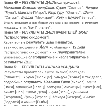
Глава 49 –
РЕЗУЛЬТАТЫ
ДАШ
[подпериодов].
Махадаши
Вимошотари-Даши
:
Сурья
[“Солнце”],
Чандра
[“Луна”],
Мангала
[“Марс”],
Раху
,
Гуру
[“Юпитер”],
Шани
[“Сатурн”],
Буддха
[“Меркурий”],
Кету
и
Шукра
[“Венера”].
Благотворные и пагубные результаты планет в течение
махадаш этих
Грах
[“планет”].
Глава 50 –
РЕЗУЛЬТАТЫ
ДАШ
ПРАВИТЕЛЕЙ
БХАВ
[“астрологических домов”].
Характерные
результаты
Даш
Накшатры
,
взаимоотношения и
Йоги
[комбинации]
12
Бхав
[“астрологических домов”] и их
Грах
-правителей
,
указывающие
благоприятные и неблагоприятные
результаты
Даш
.
Глава 51 – РЕЗУЛЬТАТЫ
КAЛА-ЧАКРА-ДАШИ
.
Результаты правителей
Раши
[знаков] всех
Грах
[“планет”] –
Сурьи
[“Солнца”],
Чандры
[“Луны”] и так далее,
подробные
результаты
Навамши
Раши
[знаков]:
Меша
[Овен],
Вришабха
[Телец],
Митхуна
[Близнецы],
Карка
[Рак],
Симха
[Лев],
Канья
[Дева],
Туула
[Весы],
Вришчика
[Скорпион],
Дхану
[Стрелец],
Макара
[Козерог],
Кумбха
[Водолей] и
Миина
[Рыбы].