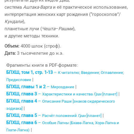
результаты других видов
Даш
,
система
Аштака-Варга
и её практическое использование,
интерпретация женских карт рождения (“гороскопов”/
Кундали
),
планетные лучи (
Чешта
–
Рашми
),
и другие методы техники.
Объем:
4000 шлок (строф).
Дата:
3 тысячелетие до н.э.
Фрагменты книги в PDF-формате:
БПХШ, том 1, стр. 1-13
–
К читателю; Введение; Оглавление;
|
Предисловие
БПХШ, главы 1 и 2
–
|
Мироздание
БПХШ, глава 3
–
|
Характеристики и качества
Грах
[планет]
БПХШ, глава 4
–
Описание Раши [знаков сидерического
|
зодиака]
БПХШ, глава 5
–
|
Расчёт положений
Грах
[планет]
БПХШ, глава 6
–
Особые Лагны (Бхава-Лагна, Хора-Лагна и
|
Гхати-Лагна)