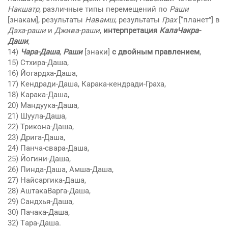
Накшатр
, различные типы перемещений по
Раши
[знакам], результаты
Навамш
, результаты
Грах
[“планет”] в
Дэха-рaши
и
Джива-рaши
,
интерпретация
КaлаЧакра-
Даши
,
14)
Чара-Дашa
,
Раши
[знаки]
с двойным правлением
,
15) Стхира-Дашa,
16) Йoгардха-Дашa,
17) Кендради-Дашa, Карака-кендради-Граха,
18) Карака-Дашa,
20) Мандуука-Дашa,
21) Шуула-Дашa,
22) Трикона-Дашa,
23) Дрига-Дашa,
24) Панча-свара-Дашa,
25) Йoгини-Дашa,
26) Пинда-Дашa, Амша-Дашa,
27) Найсаргика-Дашa,
28) АштакаВарга-Дашa,
29) Сандхья-Дашa,
30) Пaчака-Дашa,
32) Тaра-Дашa.