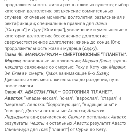
продолжительность жизни разных живых существ; выбор
категории долголетия; разъяснение сомнительных
случаев; ключевые моменты долголетия; разъяснения и
ректификации; специальные правила для
Шани
[“Сатурна”] и
Гуру
[“Юпитера”]; увеличение и уменьшение в
категории долголетия; бесконечное долголетие;
сверхъестественное долголетие; жизнь до конца Юги;
продолжительность жизни мудреца (
садху
).
Глава 46.
МАРАКА-ГРАХИ
– СМЕРТОНОСНЫЕ “ПЛАНЕТЫ”.
Мараки
, основанные на правлении;
Марака-Даша
; группы
накшатр
, связанные со смертью; Рaху и Кету как
Мараки
;
3-я
Бхaва
и смерть;
Грахи
, занимающие 8-ю
Бхaву
;
Дрекканы змеи; место жительства до рождения; путь
после смерти.
Глава 47.
АВАСТХИ ГРАХ
— СОСТОЯНИЯ “ПЛАНЕТ”.
Авастхи
: “младенческая”, “юная”, “взрослая”, “старая” и
“мертвая”;
Авастхи
: “бодрствующая”, “видящая сны” и
“спящая”;
Дипта
и остальные
Авастхи
;
Авастхи
Ладжджита
-ади; вычисление
Сaяны
и остальных
Авастх
;
результаты
Чешты
и остальных
Авастх
; результат Авастх
Сaйана-ади
для
Грах
[“планет”] от Сyрьи до Кету.