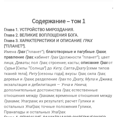
‘
Содержание – том 1
Глава 1. УСТРОЙСТВО МИРОЗДАНИЯ.
Глава 2. ВЕЛИКИЕ ВОПЛОЩЕНИЯ БОГА.
Глава 3.
ХАРАКТЕРИСТИКИ И ОПИСАНИЕ
ГРАХ
[“ПЛАНЕТ”].
Имена
Грах
(“планет”);
благотворные и пагубные
Грахи
;
правление
Грах
; кабинет
Грах
(должности “планет”); цвет
лица;
Деваты
; пол
Грах
; строение; касты;
описание
Грах
от
Сyрьи
[Силы “Солнца”] до
Кету
;
Сапта-Дхату
[семи типов
тканей тела];
Риту
[сезоны года]; вкусы
Грах
; сила
Грах
;
деревья и
Грахи
; разделение
Грах
по
Дхату
,
Мyла
и
Джива
;
экзальтация и дебилитация —
Учча
и
Ниича
;
дополнительные достоинства
Грах
; естественные
отношения между
Грахами
; временные отношения между
Грахами
;
Упаграхи
; их результаті; расчет Гулики и
остальных
УпаГрах
; точные положения Гулики,
Прaнапады и остальных
УпаГрах
.