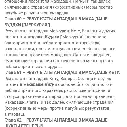
отношении правителя махадаши, Лагны и так далее,
смягчающие страдания (коррективные) меры против
пагубных результатов антардаш.
Глава 60 –
РЕЗУЛЬТАТЫ АНТАРДАШ В МАХА-ДАШЕ
БУДДХИ
[“МЕРКУРИЯ”].
Результаты антардаш Меркурия, Кету, Венеры и других
планет
в махадаше
Буддхи
[“Меркурия”] на основе
благоприятного и неблагоприятного характера,
расположения, силы и статуса правителей антардаш в
отношении правителя махадаши, Лагны и так далее,
смягчающие страдания (коррективные) меры против
неблагоприятных антардаш.
Глава 61 –
РЕЗУЛЬТАТЫ АНТАРДАШ В МАХА-ДАШЕ КЕТУ
.
Результаты антардаш Кету, Венеры, Солнца и других
планет
в махадаше
Кету
на основе благоприятного и
неблагоприятного характера, расположения, силы и
статуса правителей антардаш в отношении правителя
махадаши, Лагны и так далее, смягчающие страдания
(коррективные) меры против пагубных результатов
антардаш.
Глава 62 –
РЕЗУЛЬТАТЫ АНТАРДАШ В МАХА-ДАШЕ
ШУКРЫ
[“ВЕНЕРЫ”].