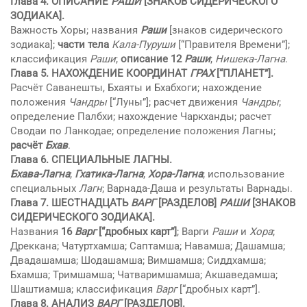
Глава 4.
ОПИСАНИЕ
РAШИ
[ЗНАКОВ СИДЕРИЧЕСКОГО
ЗОДИАКА].
Важность Хоры; названия
Рaши
[знаков сидерического
зодиака];
части тела
Кaла-Пуруши
[“Правителя Времени”];
классификация
Рaши
;
описание 12
Рaши
;
Нишека-Лагна
.
Глава 5. НАХОЖДЕНИЕ КООРДИНАТ
ГРАХ
[“ПЛАНЕТ”].
Расчёт Сaванешты, Бхаяты и Бхабхоги; нахождение
положения
Чандры
[“Луны”]; расчет движения
Чандры
;
определение Палбхи; нахождение Чаркханды; расчет
Сводаи по Ланкодае; определение положения Лагны;
расчёт
Бхaв
.
Глава 6.
СПЕЦИАЛЬНЫЕ ЛАГНЫ
.
Бхaва-Лагна
;
Гхатика-Лагна
;
Хора-Лагна
; использование
специальных
Лагн
; Варнада-Даша и результаты Варнады.
Глава 7.
ШЕСТНАДЦАТЬ
ВАРГ
[РАЗДЕЛОВ]
РAШИ
[ЗНАКОВ
СИДЕРИЧЕСКОГО ЗОДИАКА].
Названия
16
Варг
[“дробных карт”]
; Варги
Рaши
и
Хора
;
Дреккана; Чатуртхaмша; Саптaмша; Навaмша; Дашaмша;
Двaдашaмша; Шодашaмша; Вимшaмша; Сиддхaмша;
Бхaмша; Тримшaмша; Чатваримшaмша; Акшаведaмша;
Шаштиaмша; классификация
Варг
[“дробных карт”].
Глава 8.
АНАЛИЗ
ВАРГ
[РАЗДЕЛОВ].