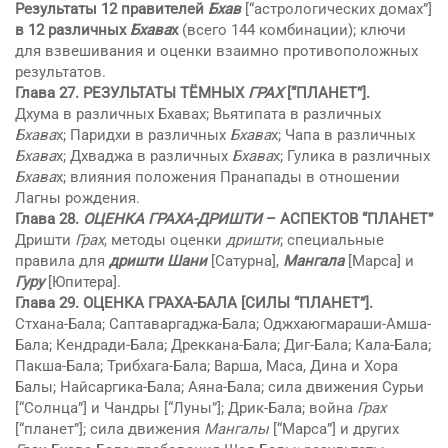
Результаты 12 правителей
Бхaв
[“астрологических домах”]
в 12 различных
Бхaва
х
(всего 144 комбинации); ключи
для взвешивания и оценки взаимно противоположных
результатов.
Глава 27.
РЕЗУЛЬТАТЫ ТЁМНЫХ
ГРАХ
[“ПЛАНЕТ”].
Дхyма в различных Бхaвах; Вьятипата в различных
Бхaва
х; Паридхи в различных
Бхaва
х; Чaпа в различных
Бхaва
х; Дхваджа в различных
Бхaва
х; Гулика в различных
Бхaва
х; влияния положения Прaнапады в отношении
Лагны рождения.
Глава 28.
ОЦЕНКА ГРАХА-ДРИШТИ
– АСПЕКТОВ “ПЛАНЕТ”
Дришти
Грах
, методы оценки
дришти
; специальные
правила для
дришти
Шани
[Сатурна],
Мангала
[Марса] и
Гуру
[Юпитера].
Глава 29.
ОЦЕНКА ГРАХА-БАЛА
[СИЛЫ “ПЛАНЕТ”].
Стхaна-Бала; Саптаваргаджа-Бала; Оджхаюгмараши-Амша-
Бала; Кендради-Бала; Дреккана-Бала; Диг-Бала; Кaла-Бала;
Пакша-Бала; Трибхага-Бала; Варша, Мaса, Дина и Хора
Балы; Найсаргика-Бала; Аяна-Бала; сила движения Сyрьи
[“Солнца”] и Чандры [“Луны”]; Дрик-Бала; война
Грах
[“планет”]; сила движения
Мангалы
[“Марса”] и других