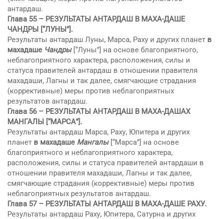
антардаш.
Глава 55 –
РЕЗУЛЬТАТЫ АНТАРДАШ В МАХА-ДАШЕ
ЧАНДРЫ
[“ЛУНЫ”].
Результаты антардаш Луны, Марса, Раху и других планет
в
махадаше
Чандры
[“Луны”] на основе благоприятного,
неблагоприятного характера, расположения, силы и
статуса правителей антардаш в отношении правителя
махадаши, Лагны и так далее, смягчающие страдания
(коррективные) меры против неблагоприятных
результатов антардаш.
Глава 56 –
РЕЗУЛЬТАТЫ АНТАРДАШ В МАХА-ДАШАХ
МАНГАЛЫ
[“МАРСА”].
Результаты антардаш Марса, Раху, Юпитера и других
планет
в махадаше
Мангалы
[“Марса”] на основе
благоприятного и неблагоприятного характера,
расположения, силы и статуса правителей антардаши в
отношении правителя махадаши, Лагны и так далее,
смягчающие страдания (коррективные) меры против
неблагоприятных результатов антардаш.
Глава 57 –
РЕЗУЛЬТАТЫ АНТАРДАШ В МАХА-ДАШЕ РАХУ.
Результаты антардаш Раху, Юпитера, Сатурна и других