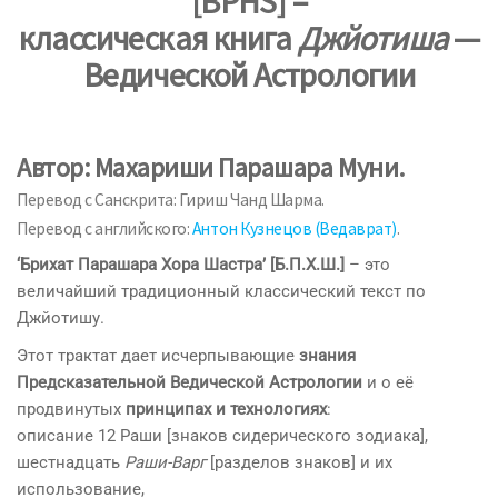
[BPHS] –
классическая книга
Джйотиша
—
Ведической Астрологии
Автор: Махариши Парашара Муни.
Перевод с Санскрита: Гириш Чанд Шарма.
Перевод с английского:
Антон Кузнецов (Ведаврат)
.
‘Брихат Парашара Хора Шастра’ [Б.П.Х.Ш.]
– это
величайший традиционный классический текст по
Джйотишу.
Этот трактат дает исчерпывающие
знания
Предсказательной Ведической Астрологии
и о её
продвинутых
принципах и технологиях
:
описание 12 Раши [знаков сидерического зодиака],
шестнадцать
Раши-Варг
[разделов знаков] и их
использование,