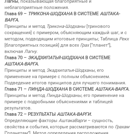
Лагны
, показывающая благоприятные и
неблагоприятные положения.
Глава 69 –
ТРИКОНА-ШОДХАНА
В СИСТЕМЕ
АШТАКА-
ВАРГА
.
Принципы и метод
Трикона-Шодханы
[тринового
сокращения] с примером, объясняющим каждый шаг, и с
методом, подводящим итоговые принципы; Таблица
Рекх
[благоприятных позиций] для всех
Грах
[“планет”],
включая
Лагну
.
Глава 70 –
ЭКАДХИПАТЬЯ-ШОДХАНА
В СИСТЕМЕ
АШТАКА-ВАРГА
.
Принципы и метод
Экадхипатья-Шодханы
, его
применение на примере с полным объяснением.
Подведение итогов принципов для лучшего понимания.
Глава 71 –
ПИНДА-ШОДХАНА
В СИСТЕМЕ
АШТАКА-ВАРГА
.
Принципы и метод
Пинда-Шодханы
, его применение на
примере с подробными объяснениями и таблицей
результатов.
Глава 72 – РЕЗУЛЬТАТЫ
АШТАКА-ВАРГИ
.
Определяющие факторы
АштакаВарги
– сущность,
свойства и события, которые рассматриваются по
Грахам
[“планетам”]. Метод определения расположения