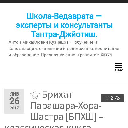
Перейти
к
Школа-Ведаврата —
содержимому
эксперты и консультанты
Тантра-Джйотиш.
Антон Михайлович Кузнецов — обучение и
консультации: отношения и дело/бизнес, воспитание
и образование, Предназначение и развитие. वेदव्रत
МЕНЮ
⚝ Брихат-
ЯНВ
112
26
Парашара-Хора-
2017
Шастра [БПХШ] –
классическая книга