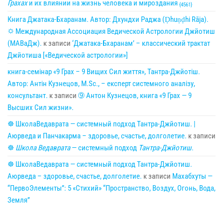
Грахах
и их влиянии на жизнь человека и мироздания
{4561}
Книга Джатака-Бхаранам. Автор: Дхундхи Раджа (Ḍhuṇḍhi Rāja).
🌣 Международная Ассоциация Ведической Астрологии Джйотиш
(МАВаДж).
к записи
‘Джатака-Бхаранам’ – классический трактат
Джйотиша [«Ведической астрологии»]
книга-семінар «9 Грах – 9 Вищих Сил життя», Тантра-Джйотіш.
Автор: Антін Кузнецов, M.Sc., – експерт системного аналізу,
консультант.
к записи
➈ Антон Кузнецов, книга «9 Грах — 9
Высших Сил жизни».
☸ ШколаВедаврата — системный подход Тантра-Джйотиш. |
Аюрведа и Панчакарма – здоровье, счастье, долголетие.
к записи
☸
Школа Ведаврата
— системный подход
Тантра-Джйотиш
.
☸ ШколаВедаврата — системный подход Тантра-Джйотиш.
Аюрведа – здоровье, счастье, долголетие.
к записи
Махабхуты —
“ПервоЭлементы”: 5 «Стихий» “Пространство, Воздух, Огонь, Вода,
Земля”