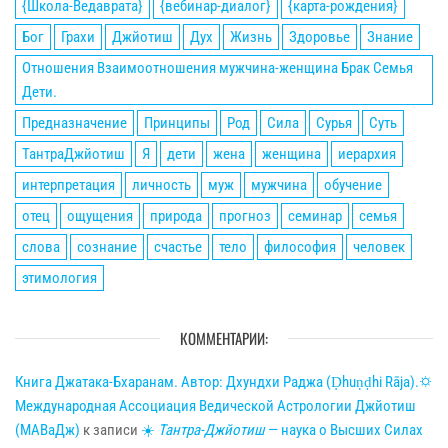
{Школа-Ведаврата}
{вебинар-диалог}
{карта-рождения}
Бог
Грахи
Джйотиш
Дух
Жизнь
Здоровье
Знание
Отношения Взаимоотношения мужчина-женщина Брак Семья
Дети.
Предназначение
Принципы
Род
Сила
Сурья
Суть
ТантраДжйотиш
Я
дети
жена
женщина
иерархия
интерпретация
личность
муж
мужчина
обучение
отец
ощущения
природа
прогноз
семинар
семья
слова
сознание
счастье
тело
философия
человек
этимология
КОММЕНТАРИИ:
Книга Джатака-Бхаранам. Автор: Дхундхи Раджа (Ḍhuṇḍhi Rāja).🌣
Международная Ассоциация Ведической Астрологии Джйотиш
(МАВаДж)
к записи
☀
Тантра-Джйотиш
— наука о Высших Силах