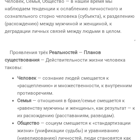
Человек, Семья, Общество — в нашей время мы
наблюдаем тенденции к ослаблению личностного и
сознательного сторно человека (субъекта), к разделению
(расхождению) между мужчиной и женщиной, к
деградации личных связей между людьми в целом.
‘
Проявления трёх
Реальностей
—
Планов
существования
— Действительности жизни человека
таковы:
Человек
— сознание людей смещается к
«расщеплению» и множественности, к внутренним
противоречиям.
Семья
— отношения в браке/семье смещается к
«равенству мужчины и женщины», как результат — к
их расхождению (расставаниям, разводам).
Общество
— социум смещается к «стандартизации
жизни» (унификации судьбы) и уравниванию
(нивелированию) личностей, люди становятся как