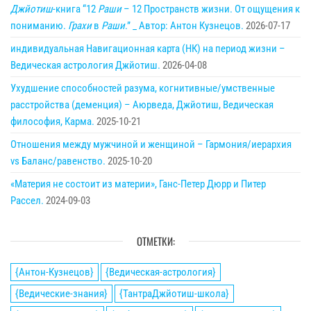
Джйотиш
-книга “12
Раши
– 12 Пространств жизни. От ощущения к
пониманию.
Грахи
в
Раши
.” _ Автор: Антон Кузнецов.
2026-07-17
индивидуальная Навигационная карта (НК) на период жизни –
Ведическая астрология Джйотиш.
2026-04-08
Ухудшение способностей разума, когнитивные/умственные
расстройства (деменция) – Аюрведа, Джйотиш, Ведическая
философия, Карма.
2025-10-21
Отношения между мужчиной и женщиной – Гармония/иерархия
vs Баланс/равенство.
2025-10-20
«Материя не состоит из материи», Ганс-Петер Дюрр и Питер
Рассел.
2024-09-03
ОТМЕТКИ:
{Антон-Кузнецов}
{Ведическая-астрология}
{Ведические-знания}
{ТантраДжйотиш-школа}