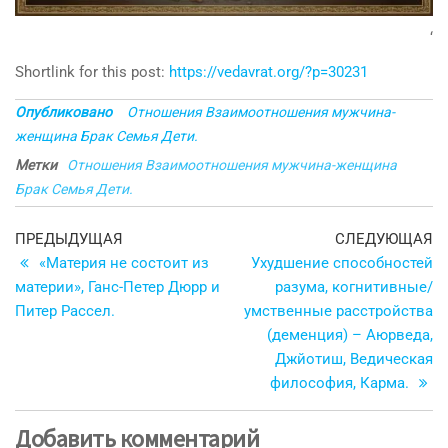
‘
Shortlink for this post:
https://vedavrat.org/?p=30231
Опубликовано
Отношения Взаимоотношения мужчина-
женщина Брак Семья Дети.
Метки
Отношения Взаимоотношения мужчина-женщина
Брак Семья Дети.
Навигация
Предыдущая
С
ПРЕДЫДУЩАЯ
СЛЕДУЮЩАЯ
запись
з
«Материя не состоит из
Ухудшение способностей
по
материи», Ганс-Петер Дюрр и
разума, когнитивные/
записям
Питер Рассел.
умственные расстройства
(деменция) – Аюрведа,
Джйотиш, Ведическая
философия, Карма.
Добавить комментарий