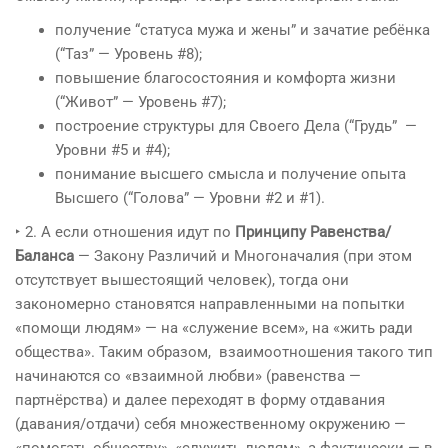
получение “статуса мужа и жены” и зачатие ребёнка
(“Таз” — Уровень #8);
повышение благосостояния и комфорта жизни
(“Живот” — Уровень #7);
построение структуры для Своего Дела (“Грудь” —
Уровни #5 и #4);
понимание высшего смысла и получение опыта
Высшего (“Голова” — Уровни #2 и #1).
‣ 2. А если отношения идут по
Принципу Равенства/
Баланса
— Закону Различий и Многоначалия (при этом
отсутствует вышестоящий человек), тогда они
закономерно становятся направленными на попытки
«помощи людям» — на «служение всем», на «жить ради
общества». Таким образом, взаимоотношения такого тип
начинаются со «взаимной любви» (равенства —
партнёрства) и далее переходят в форму отдавания
(давания/отдачи) себя множественному окружению —
«помогать обществу», «служить людям», а фактически — в