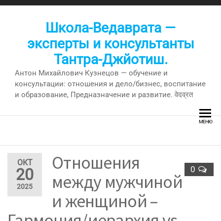
Перейти
к
Школа-Ведаврата —
содержимому
эксперты и консультанты
Тантра-Джйотиш.
Антон Михайлович Кузнецов — обучение и
консультации: отношения и дело/бизнес, воспитание
и образование, Предназначение и развитие. वेदव्रत
МЕНЮ
Отношения
ОКТ
0
20
между мужчиной
2025
и женщиной –
Гармония/иерархия vs