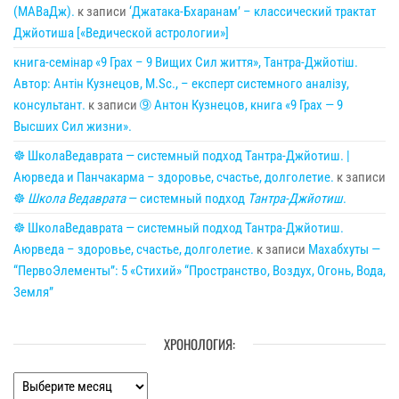
(МАВаДж).
к записи
‘Джатака-Бхаранам’ – классический трактат
Джйотиша [«Ведической астрологии»]
книга-семінар «9 Грах – 9 Вищих Сил життя», Тантра-Джйотіш.
Автор: Антін Кузнецов, M.Sc., – експерт системного аналізу,
консультант.
к записи
➈ Антон Кузнецов, книга «9 Грах — 9
Высших Сил жизни».
☸ ШколаВедаврата — системный подход Тантра-Джйотиш. |
Аюрведа и Панчакарма – здоровье, счастье, долголетие.
к записи
☸
Школа Ведаврата
— системный подход
Тантра-Джйотиш
.
☸ ШколаВедаврата — системный подход Тантра-Джйотиш.
Аюрведа – здоровье, счастье, долголетие.
к записи
Махабхуты —
“ПервоЭлементы”: 5 «Стихий» “Пространство, Воздух, Огонь, Вода,
Земля”
ХРОНОЛОГИЯ:
Хронология: