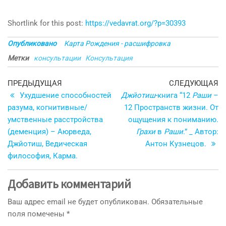
Shortlink for this post:
https://vedavrat.org/?p=30393
Опубликовано
Карта Рождения - расшифровка
Метки
консультации
Консультация
Навигация
Предыдущая
С
ПРЕДЫДУЩАЯ
СЛЕДУЮЩАЯ
запись
з
Ухудшение способностей
Джйотиш
-книга “12
Раши
–
по
разума, когнитивные/
12 Пространств жизни. От
записям
умственные расстройства
ощущения к пониманию.
(деменция) – Аюрведа,
Грахи
в
Раши
.” _ Автор:
Джйотиш, Ведическая
Антон Кузнецов.
философия, Карма.
Добавить комментарий
Ваш адрес email не будет опубликован.
Обязательные
поля помечены
*