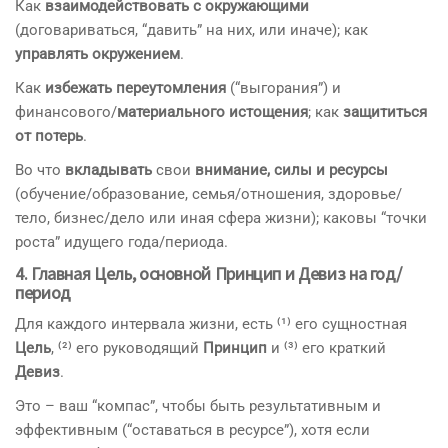
Как
взаимодействовать с окружающими
(договариваться, “давить” на них, или иначе); как
управлять окружением
.
Как
избежать переутомления
(“выгорания”) и
финансового/
материального истощения
; как
защититься
от потерь
.
Во что
вкладывать
свои
внимание, силы и ресурсы
(обучение/образование, семья/отношения, здоровье/
тело, бизнес/дело или иная сфера жизни); каковы “точки
роста” идущего года/периода.
4. Главная Цель, основной Принцип и Девиз на год/
период
Для каждого интервала жизни, есть ⁽¹⁾ его сущностная
Цель
, ⁽²⁾ его руководящий
Принцип
и ⁽³⁾ его краткий
Девиз
.
Это – ваш “компас”, чтобы быть результативным и
эффективным (“оставаться в ресурсе”), хотя если