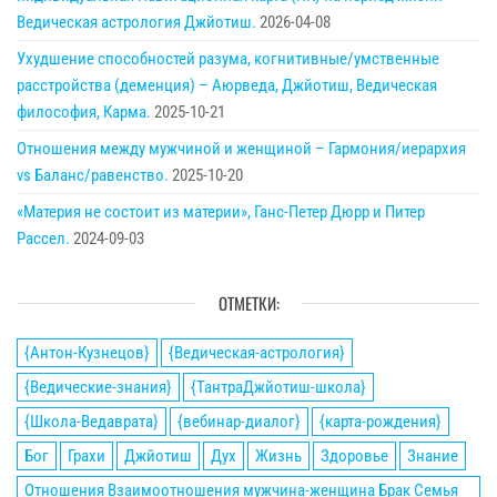
Ведическая астрология Джйотиш.
2026-04-08
Ухудшение способностей разума, когнитивные/умственные
расстройства (деменция) – Аюрведа, Джйотиш, Ведическая
философия, Карма.
2025-10-21
Отношения между мужчиной и женщиной – Гармония/иерархия
vs Баланс/равенство.
2025-10-20
«Материя не состоит из материи», Ганс-Петер Дюрр и Питер
Рассел.
2024-09-03
ОТМЕТКИ:
{Антон-Кузнецов}
{Ведическая-астрология}
{Ведические-знания}
{ТантраДжйотиш-школа}
{Школа-Ведаврата}
{вебинар-диалог}
{карта-рождения}
Бог
Грахи
Джйотиш
Дух
Жизнь
Здоровье
Знание
Отношения Взаимоотношения мужчина-женщина Брак Семья