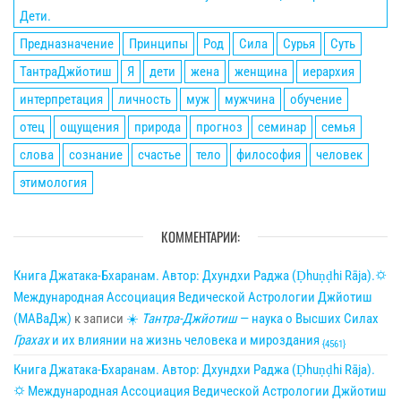
Дети.
Предназначение
Принципы
Род
Сила
Сурья
Суть
ТантраДжйотиш
Я
дети
жена
женщина
иерархия
интерпретация
личность
муж
мужчина
обучение
отец
ощущения
природа
прогноз
семинар
семья
слова
сознание
счастье
тело
философия
человек
этимология
КОММЕНТАРИИ:
Книга Джатака-Бхаранам. Автор: Дхундхи Раджа (Ḍhuṇḍhi Rāja).🌣
Международная Ассоциация Ведической Астрологии Джйотиш
(МАВаДж)
к записи
☀
Тантра-Джйотиш
— наука о Высших Силах
Грахах
и их влиянии на жизнь человека и мироздания
{4561}
Книга Джатака-Бхаранам. Автор: Дхундхи Раджа (Ḍhuṇḍhi Rāja).
🌣 Международная Ассоциация Ведической Астрологии Джйотиш