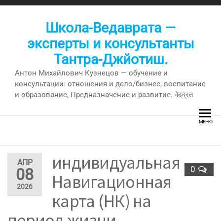
Перейти
к
Школа-Ведаврата —
содержимому
эксперты и консультанты
Тантра-Джйотиш.
Антон Михайлович Кузнецов — обучение и
консультации: отношения и дело/бизнес, воспитание
и образование, Предназначение и развитие. वेदव्रत
МЕНЮ
индивидуальная
АПР
0
08
Навигационная
2026
карта (НК) на
период жизни –