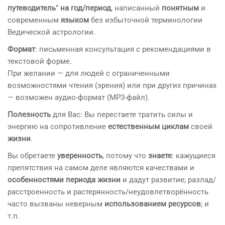
путеводитель
”
на год/период
, написанный
понятным
и
современным
языком
без избыточной терминологии
Ведической астрологии.
Формат
: письменная консультация с рекомендациями в
текстовой форме.
При желании —
для людей с ограниченными
возможностями чтения (зрения) или при других причинах
— возможен аудио-формат (MP3-файл).
Полезность
для Вас: Вы перестаете тратить силы и
энергию на сопротивление
естественным циклам
своей
жизни
.
Вы обретаете
уверенность
, потому что
знаете
: кажущиеся
препятствия на самом деле являются качествами и
особенностями периода жизни
и дадут развитие; разлад/
расстроенность и растерянность/неудовлетворённость
часто вызваны неверным
использованием ресурсов
; и
т.п.