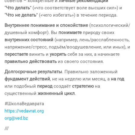
советов – конкретные и
личные рекомендации
“
Что делать
” («что соответствует воле высших сил») и
“
Что не делать
” («чего избегать») в течение периода.
Внутреннее понимание и спокойствие
(психологический/
душевный комфорт)
. Вы
понимаете
природу своих
внутренних состояний
(например, лень/расслабленность,
напряжение/стресс, подъём/воодушевление, или иных), и
перестаете
винить и
укорять
себя за них, а начинаете
правильно действовать
из своего состояния.
Долгосрочные результаты
. Правильно заложенный
фундамент действий
,
не на неделю или месяц, а
на год
или подобный
период
создаёт
стратегию
на
существенный
жизненный цикл
.
#ШколаВедаврата
https://vedavrat.org
org@ved.bz
///