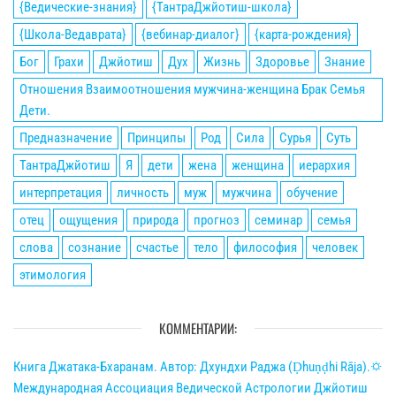
{Ведические-знания}
{ТантраДжйотиш-школа}
{Школа-Ведаврата}
{вебинар-диалог}
{карта-рождения}
Бог
Грахи
Джйотиш
Дух
Жизнь
Здоровье
Знание
Отношения Взаимоотношения мужчина-женщина Брак Семья
Дети.
Предназначение
Принципы
Род
Сила
Сурья
Суть
ТантраДжйотиш
Я
дети
жена
женщина
иерархия
интерпретация
личность
муж
мужчина
обучение
отец
ощущения
природа
прогноз
семинар
семья
слова
сознание
счастье
тело
философия
человек
этимология
КОММЕНТАРИИ:
Книга Джатака-Бхаранам. Автор: Дхундхи Раджа (Ḍhuṇḍhi Rāja).🌣
Международная Ассоциация Ведической Астрологии Джйотиш