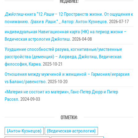
НЕДАВНЕЕ:
Джйотиш
-книга “12
Раши
– 12 Пространств жизни. От ощущения к
пониманию.
Грахи
в
Раши
.” _ Автор: Антон Кузнецов.
2026-07-17
индивидуальная Навигационная карта (НК) на период жизни –
Ведическая астрология Джйотиш.
2026-04-08
Ухудшение способностей разума, когнитивные/умственные
расстройства (деменция) – Аюрведа, Джйотиш, Ведическая
философия, Карма.
2025-10-21
Отношения между мужчиной и женщиной – Гармония/иерархия
vs Баланс/равенство.
2025-10-20
«Материя не состоит из материи», Ганс-Петер Дюрр и Питер
Рассел.
2024-09-03
ОТМЕТКИ:
{Антон-Кузнецов}
{Ведическая-астрология}