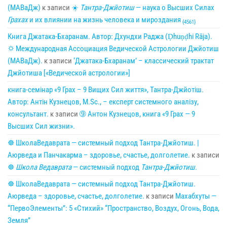
(МАВаДж)
к записи
☀
Тантра-Джйотиш
— наука о Высших Силах
Грахах
и их влиянии на жизнь человека и мироздания
{4561}
Книга Джатака-Бхаранам. Автор: Дхундхи Раджа (Ḍhuṇḍhi Rāja).
🌣 Международная Ассоциация Ведической Астрологии Джйотиш
(МАВаДж).
к записи
‘Джатака-Бхаранам’ – классический трактат
Джйотиша [«Ведической астрологии»]
книга-семінар «9 Грах – 9 Вищих Сил життя», Тантра-Джйотіш.
Автор: Антін Кузнецов, M.Sc., – експерт системного аналізу,
консультант.
к записи
➈ Антон Кузнецов, книга «9 Грах — 9
Высших Сил жизни».
☸ ШколаВедаврата — системный подход Тантра-Джйотиш. |
Аюрведа и Панчакарма – здоровье, счастье, долголетие.
к записи
☸
Школа Ведаврата
— системный подход
Тантра-Джйотиш
.
☸ ШколаВедаврата — системный подход Тантра-Джйотиш.
Аюрведа – здоровье, счастье, долголетие.
к записи
Махабхуты —
“ПервоЭлементы”: 5 «Стихий» “Пространство, Воздух, Огонь, Вода,
Земля”