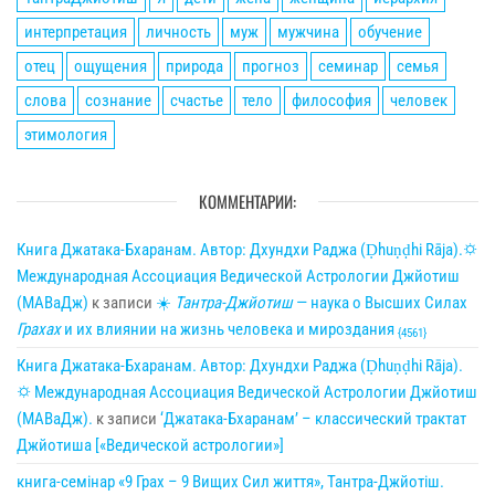
интерпретация
личность
муж
мужчина
обучение
отец
ощущения
природа
прогноз
семинар
семья
слова
сознание
счастье
тело
философия
человек
этимология
КОММЕНТАРИИ:
Книга Джатака-Бхаранам. Автор: Дхундхи Раджа (Ḍhuṇḍhi Rāja).🌣
Международная Ассоциация Ведической Астрологии Джйотиш
(МАВаДж)
к записи
☀
Тантра-Джйотиш
— наука о Высших Силах
Грахах
и их влиянии на жизнь человека и мироздания
{4561}
Книга Джатака-Бхаранам. Автор: Дхундхи Раджа (Ḍhuṇḍhi Rāja).
🌣 Международная Ассоциация Ведической Астрологии Джйотиш
(МАВаДж).
к записи
‘Джатака-Бхаранам’ – классический трактат
Джйотиша [«Ведической астрологии»]
книга-семінар «9 Грах – 9 Вищих Сил життя», Тантра-Джйотіш.