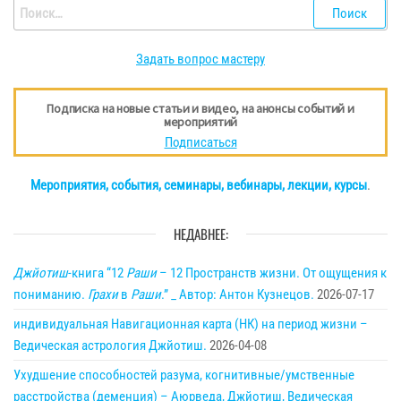
Найти:
Задать вопрос мастеру
Подписка на новые статьи и видео, на анонсы событий и
мероприятий
Подписаться
Мероприятия, события, семинары, вебинары, лекции, курсы
.
НЕДАВНЕЕ:
Джйотиш
-книга “12
Раши
– 12 Пространств жизни. От ощущения к
пониманию.
Грахи
в
Раши
.” _ Автор: Антон Кузнецов.
2026-07-17
индивидуальная Навигационная карта (НК) на период жизни –
Ведическая астрология Джйотиш.
2026-04-08
Ухудшение способностей разума, когнитивные/умственные
расстройства (деменция) – Аюрведа, Джйотиш, Ведическая