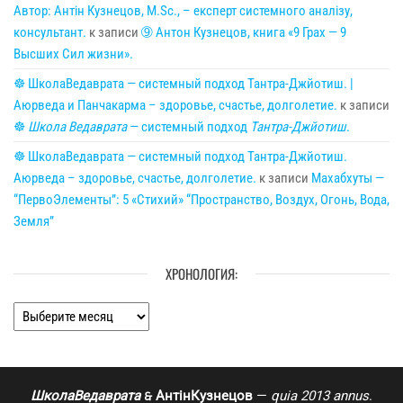
Автор: Антін Кузнецов, M.Sc., – експерт системного аналізу,
консультант.
к записи
➈ Антон Кузнецов, книга «9 Грах — 9
Высших Сил жизни».
☸ ШколаВедаврата — системный подход Тантра-Джйотиш. |
Аюрведа и Панчакарма – здоровье, счастье, долголетие.
к записи
☸
Школа Ведаврата
— системный подход
Тантра-Джйотиш
.
☸ ШколаВедаврата — системный подход Тантра-Джйотиш.
Аюрведа – здоровье, счастье, долголетие.
к записи
Махабхуты —
“ПервоЭлементы”: 5 «Стихий» “Пространство, Воздух, Огонь, Вода,
Земля”
ХРОНОЛОГИЯ:
Хронология:
ШколаВедаврата
АнтінКузнецов
—
quia 2013 annus
.
🙲