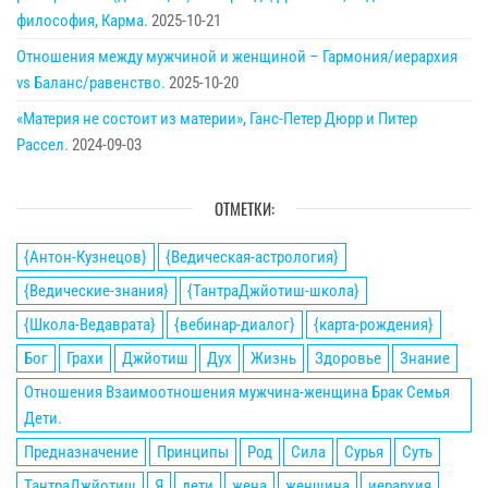
философия, Карма.
2025-10-21
Отношения между мужчиной и женщиной – Гармония/иерархия
vs Баланс/равенство.
2025-10-20
«Материя не состоит из материи», Ганс-Петер Дюрр и Питер
Рассел.
2024-09-03
ОТМЕТКИ:
{Антон-Кузнецов}
{Ведическая-астрология}
{Ведические-знания}
{ТантраДжйотиш-школа}
{Школа-Ведаврата}
{вебинар-диалог}
{карта-рождения}
Бог
Грахи
Джйотиш
Дух
Жизнь
Здоровье
Знание
Отношения Взаимоотношения мужчина-женщина Брак Семья
Дети.
Предназначение
Принципы
Род
Сила
Сурья
Суть
ТантраДжйотиш
Я
дети
жена
женщина
иерархия