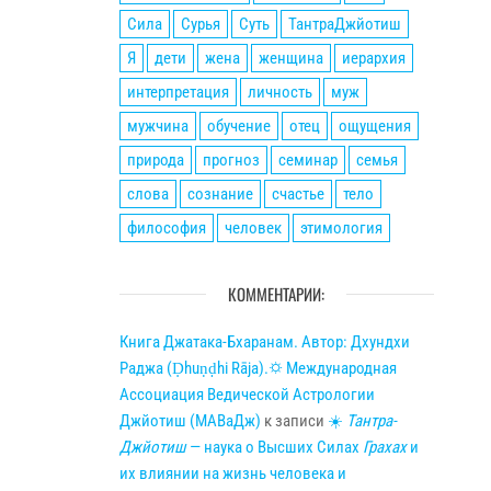
Сила
Сурья
Суть
ТантраДжйотиш
Я
дети
жена
женщина
иерархия
интерпретация
личность
муж
мужчина
обучение
отец
ощущения
природа
прогноз
семинар
семья
слова
сознание
счастье
тело
философия
человек
этимология
КОММЕНТАРИИ:
Книга Джатака-Бхаранам. Автор: Дхундхи
Раджа (Ḍhuṇḍhi Rāja).🌣 Международная
Ассоциация Ведической Астрологии
Джйотиш (МАВаДж)
к записи
☀
Тантра-
Джйотиш
— наука о Высших Силах
Грахах
и
их влиянии на жизнь человека и