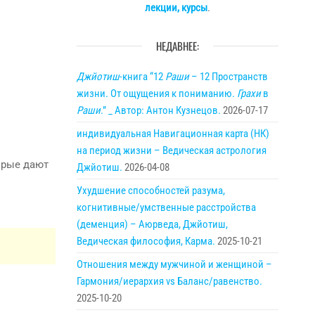
лекции, курсы
.
НЕДАВНЕЕ:
Джйотиш
-книга “12
Раши
– 12 Пространств
жизни. От ощущения к пониманию.
Грахи
в
Раши
.” _ Автор: Антон Кузнецов.
2026-07-17
индивидуальная Навигационная карта (НК)
на период жизни – Ведическая астрология
орые дают
Джйотиш.
2026-04-08
Ухудшение способностей разума,
когнитивные/умственные расстройства
(деменция) – Аюрведа, Джйотиш,
Ведическая философия, Карма.
2025-10-21
Отношения между мужчиной и женщиной –
Гармония/иерархия vs Баланс/равенство.
2025-10-20