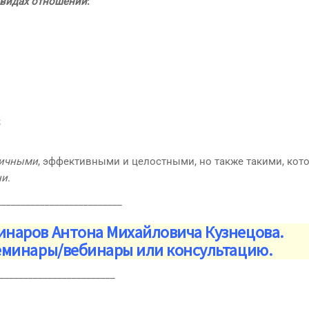
видах отношений
:
;
ничными
, эффективными и целостными, но также такими, кот
ни
.
__________________________
минаров Антона Михайловича Кузнецова.
семинары/вебинары или консультацию.
________________________