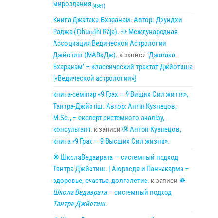
мироздания
{4561}
Книга Джатака-Бхаранам. Автор: Дхундхи
Раджа (Ḍhuṇḍhi Rāja). 🌣 Международная
Ассоциация Ведической Астрологии
Джйотиш (МАВаДж).
к записи
‘Джатака-
Бхаранам’ – классический трактат Джйотиша
[«Ведической астрологии»]
книга-семінар «9 Грах – 9 Вищих Сил життя»,
Тантра-Джйотіш. Автор: Антін Кузнецов,
M.Sc., – експерт системного аналізу,
консультант.
к записи
➈ Антон Кузнецов,
книга «9 Грах — 9 Высших Сил жизни».
☸ ШколаВедаврата — системный подход
Тантра-Джйотиш. | Аюрведа и Панчакарма –
здоровье, счастье, долголетие.
к записи
☸
Школа Ведаврата
— системный подход
Тантра-Джйотиш
.