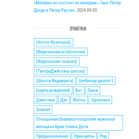
«Материя не состоит из материи», Ганс-Петер
Дюрр и Питер Рассел.
2024-09-03
ОТМЕТКИ:
{Антон-Кузнецов}
{Ведическая-астрология}
{Ведические-знания}
{ТантраДжйотиш-школа}
{Школа-Ведаврата}
{вебинар-диалог}
{карта-рождения}
Бог
Грахи
Джйотиш
Дух
Жизнь
Здоровье
Знание
Отношения Взаимоотношения мужчина-
женщина Брак Семья Дети.
Предназначение
Принципы
Род