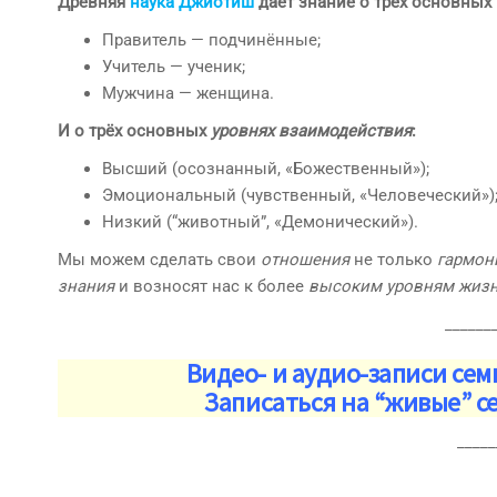
Древняя
наука Джйотиш
даёт знание о трёх основных
Правитель — подчинённые;
Учитель — ученик;
Мужчина — женщина.
И о трёх основных
уровнях взаимодействия
:
Высший (осознанный, «Божественный»);
Эмоциональный (чувственный, «Человеческий»)
Низкий (“животный”, «Демонический»).
Мы можем сделать свои
отношения
не только
гармо
знания
и возносят нас к более
высоким уровням жиз
______
Видео- и аудио-записи се
Записаться на “живые” 
_____