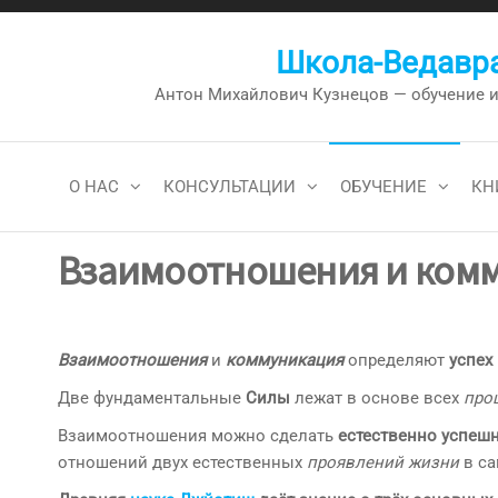
Перейти
к
Школа-Ведавра
содержимому
Антон Михайлович Кузнецов — обучение и к
О НАС
КОНСУЛЬТАЦИИ
ОБУЧЕНИЕ
КН
Взаимоотношения и комм
Взаимоотношения
и
коммуникация
определяют
успех
Две фундаментальные
Силы
лежат в основе всех
про
Взаимоотношения можно сделать
естественно успе
отношений двух естественных
проявлений жизни
в са