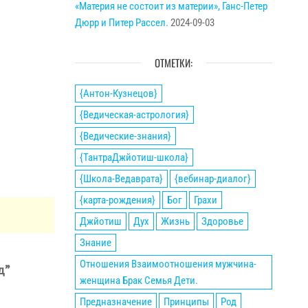
«Материя не состоит из материи», Ганс-Петер
Дюрр и Питер Рассел.
2024-09-03
ОТМЕТКИ:
{Антон-Кузнецов}
{Ведическая-астрология}
{Ведические-знания}
{ТантраДжйотиш-школа}
{Школа-Ведаврата}
{вебинар-диалог}
{карта-рождения}
Бог
Грахи
Джйотиш
Дух
Жизнь
Здоровье
Знание
Отношения Взаимоотношения мужчина-
д”
женщина Брак Семья Дети.
Предназначение
Принципы
Род