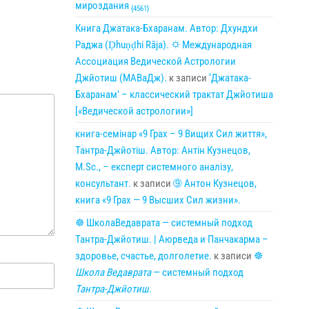
мироздания
{4561}
Книга Джатака-Бхаранам. Автор: Дхундхи
Раджа (Ḍhuṇḍhi Rāja). 🌣 Международная
Ассоциация Ведической Астрологии
Джйотиш (МАВаДж).
к записи
‘Джатака-
Бхаранам’ – классический трактат Джйотиша
[«Ведической астрологии»]
книга-семінар «9 Грах – 9 Вищих Сил життя»,
Тантра-Джйотіш. Автор: Антін Кузнецов,
M.Sc., – експерт системного аналізу,
консультант.
к записи
➈ Антон Кузнецов,
книга «9 Грах — 9 Высших Сил жизни».
☸ ШколаВедаврата — системный подход
Тантра-Джйотиш. | Аюрведа и Панчакарма –
здоровье, счастье, долголетие.
к записи
☸
Школа Ведаврата
— системный подход
Тантра-Джйотиш
.