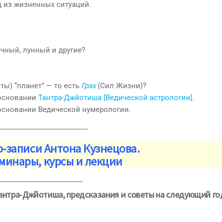
 из жизненных ситуаций.
ечный, лунный и другие?
ты) “планет” — то есть
Грах
(Сил Жизни)?
 основании
Тантра-Джйотиша [Ведической астрологии]
.
основании Ведической нумерологии.
__________________________
о-записи Антона Кузнецова.
минары, курсы и лекции
________________________
антра-Джйотиша, предсказания и советы на следующий го