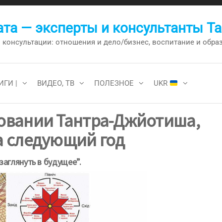
та — эксперты и консультанты Т
онсультации: отношения и дело/бизнес, воспитание и образо
ИГИ |
ВИДЕО, ТВ
ПОЛЕЗНОЕ
UKR
новании Тантра-Джйотиша,
а следующий год
аглянуть в будущее”.