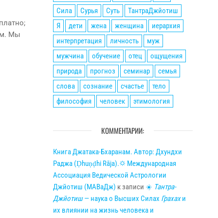
Сила
Сурья
Суть
ТантраДжйотиш
платно;
Я
дети
жена
женщина
иерархия
ём. Мы
интерпретация
личность
муж
мужчина
обучение
отец
ощущения
природа
прогноз
семинар
семья
слова
сознание
счастье
тело
философия
человек
этимология
КОММЕНТАРИИ:
Книга Джатака-Бхаранам. Автор: Дхундхи
Раджа (Ḍhuṇḍhi Rāja).🌣 Международная
Ассоциация Ведической Астрологии
Джйотиш (МАВаДж)
к записи
☀
Тантра-
Джйотиш
— наука о Высших Силах
Грахах
и
их влиянии на жизнь человека и