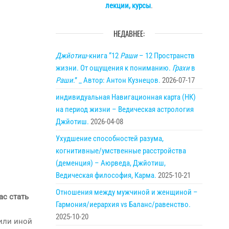
лекции, курсы
.
НЕДАВНЕЕ:
Джйотиш
-книга “12
Раши
– 12 Пространств
жизни. От ощущения к пониманию.
Грахи
в
Раши
.” _ Автор: Антон Кузнецов.
2026-07-17
индивидуальная Навигационная карта (НК)
на период жизни – Ведическая астрология
Джйотиш.
2026-04-08
Ухудшение способностей разума,
когнитивные/умственные расстройства
(деменция) – Аюрведа, Джйотиш,
Ведическая философия, Карма.
2025-10-21
Отношения между мужчиной и женщиной –
ас стать
Гармония/иерархия vs Баланс/равенство.
2025-10-20
 или иной