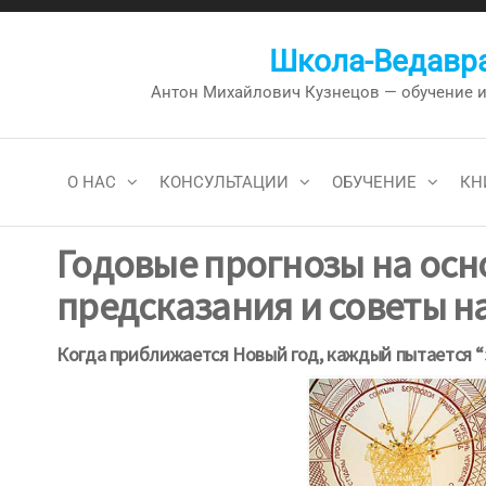
Перейти
к
Школа-Ведавра
содержимому
Антон Михайлович Кузнецов — обучение и к
О НАС
КОНСУЛЬТАЦИИ
ОБУЧЕНИЕ
КН
Годовые прогнозы на ос
предсказания и советы н
Когда приближается Новый год, каждый пытается “з