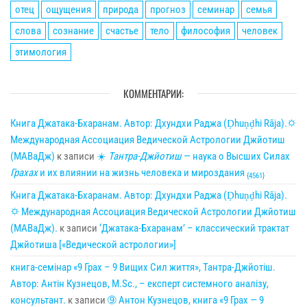
отец
ощущения
природа
прогноз
семинар
семья
слова
сознание
счастье
тело
философия
человек
этимология
КОММЕНТАРИИ:
Книга Джатака-Бхаранам. Автор: Дхундхи Раджа (Ḍhuṇḍhi Rāja).🌣
Международная Ассоциация Ведической Астрологии Джйотиш
(МАВаДж)
к записи
☀
Тантра-Джйотиш
— наука о Высших Силах
Грахах
и их влиянии на жизнь человека и мироздания
{4561}
Книга Джатака-Бхаранам. Автор: Дхундхи Раджа (Ḍhuṇḍhi Rāja).
🌣 Международная Ассоциация Ведической Астрологии Джйотиш
(МАВаДж).
к записи
‘Джатака-Бхаранам’ – классический трактат
Джйотиша [«Ведической астрологии»]
книга-семінар «9 Грах – 9 Вищих Сил життя», Тантра-Джйотіш.
Автор: Антін Кузнецов, M.Sc., – експерт системного аналізу,
консультант.
к записи
➈ Антон Кузнецов, книга «9 Грах — 9