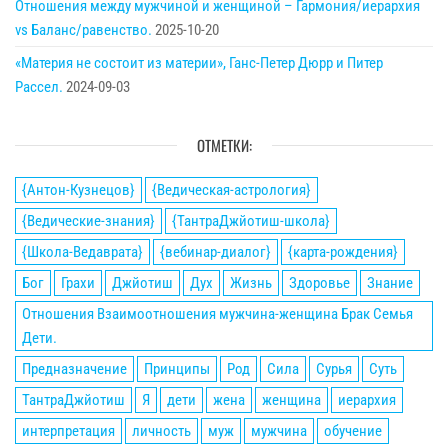
Отношения между мужчиной и женщиной – Гармония/иерархия
vs Баланс/равенство.
2025-10-20
«Материя не состоит из материи», Ганс-Петер Дюрр и Питер
Рассел.
2024-09-03
ОТМЕТКИ:
{Антон-Кузнецов}
{Ведическая-астрология}
{Ведические-знания}
{ТантраДжйотиш-школа}
{Школа-Ведаврата}
{вебинар-диалог}
{карта-рождения}
Бог
Грахи
Джйотиш
Дух
Жизнь
Здоровье
Знание
Отношения Взаимоотношения мужчина-женщина Брак Семья
Дети.
Предназначение
Принципы
Род
Сила
Сурья
Суть
ТантраДжйотиш
Я
дети
жена
женщина
иерархия
интерпретация
личность
муж
мужчина
обучение