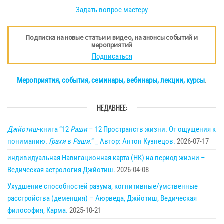
Задать вопрос мастеру
Подписка на новые статьи и видео, на анонсы событий и
мероприятий
Подписаться
Мероприятия, события, семинары, вебинары, лекции, курсы
.
НЕДАВНЕЕ:
Джйотиш
-книга “12
Раши
– 12 Пространств жизни. От ощущения к
пониманию.
Грахи
в
Раши
.” _ Автор: Антон Кузнецов.
2026-07-17
индивидуальная Навигационная карта (НК) на период жизни –
Ведическая астрология Джйотиш.
2026-04-08
Ухудшение способностей разума, когнитивные/умственные
расстройства (деменция) – Аюрведа, Джйотиш, Ведическая
философия, Карма.
2025-10-21