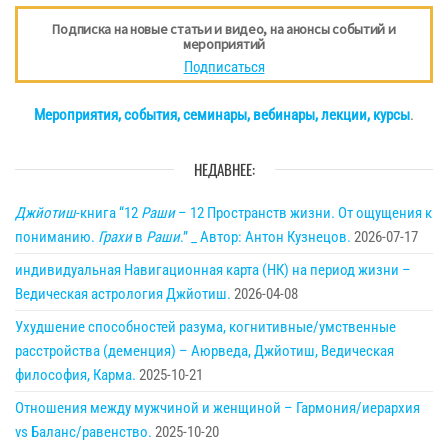
Подписка на новые статьи и видео, на анонсы событий и
мероприятий
Подписаться
Мероприятия, события, семинары, вебинары, лекции, курсы
.
НЕДАВНЕЕ:
Джйотиш
-книга “12
Раши
– 12 Пространств жизни. От ощущения к
пониманию.
Грахи
в
Раши
.” _ Автор: Антон Кузнецов.
2026-07-17
индивидуальная Навигационная карта (НК) на период жизни –
Ведическая астрология Джйотиш.
2026-04-08
Ухудшение способностей разума, когнитивные/умственные
расстройства (деменция) – Аюрведа, Джйотиш, Ведическая
философия, Карма.
2025-10-21
Отношения между мужчиной и женщиной – Гармония/иерархия
vs Баланс/равенство.
2025-10-20