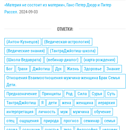
«Материя не состоит из материи», Ганс-Петер Дюрр и Питер
Рассел.
2024-09-03
ОТМЕТКИ:
{Антон-Кузнецов}
{Ведическая-астрология}
{Ведические-знания}
{ТантраДжйотиш-школа}
{Школа-Ведаврата}
{вебинар-диалог}
{карта-рождения}
Бог
Грахи
Джйотиш
Дух
Жизнь
Здоровье
Знание
Отношения Взаимоотношения мужчина-женщина Брак Семья
Дети.
Предназначение
Принципы
Род
Сила
Сурья
Суть
ТантраДжйотиш
Я
дети
жена
женщина
иерархия
интерпретация
личность
муж
мужчина
обучение
отец
ощущения
природа
прогноз
семинар
семья
слова
сознание
счастье
тело
философия
человек