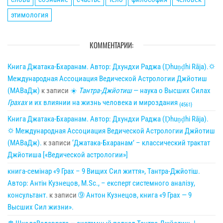
этимология
КОММЕНТАРИИ:
Книга Джатака-Бхаранам. Автор: Дхундхи Раджа (Ḍhuṇḍhi Rāja).🌣
Международная Ассоциация Ведической Астрологии Джйотиш
(МАВаДж)
к записи
☀
Тантра-Джйотиш
— наука о Высших Силах
Грахах
и их влиянии на жизнь человека и мироздания
{4561}
Книга Джатака-Бхаранам. Автор: Дхундхи Раджа (Ḍhuṇḍhi Rāja).
🌣 Международная Ассоциация Ведической Астрологии Джйотиш
(МАВаДж).
к записи
‘Джатака-Бхаранам’ – классический трактат
Джйотиша [«Ведической астрологии»]
книга-семінар «9 Грах – 9 Вищих Сил життя», Тантра-Джйотіш.
Автор: Антін Кузнецов, M.Sc., – експерт системного аналізу,
консультант.
к записи
➈ Антон Кузнецов, книга «9 Грах — 9
Высших Сил жизни».