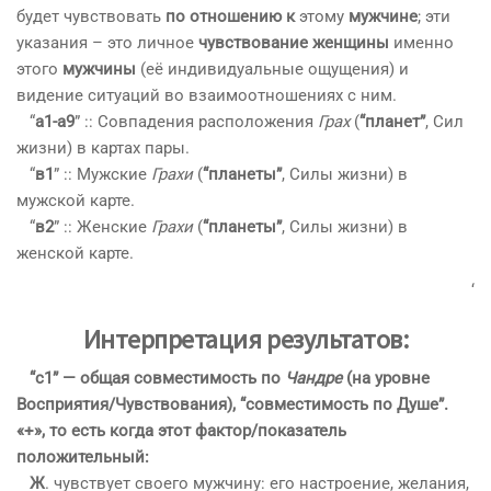
будет чувствовать
по отношению к
этому
мужчине
; эти
указания – это личное
чувствование женщины
именно
этого
мужчины
(её индивидуальные ощущения) и
видение ситуаций во взаимоотношениях с ним.
“
а1-а9
” :: Совпадения расположения
Грах
(
“планет”
, Сил
жизни) в картах пары.
“
в1
” :: Мужские
Грахи
(
“планеты”
, Силы жизни) в
мужской карте.
“
в2
” :: Женские
Грахи
(
“планеты”
, Силы жизни) в
женской карте.
‘
Интерпретация результатов:
“с1” — общая совместимость по
Чандре
(на уровне
Восприятия/Чувствования), “совместимость по Душе”.
«+», то есть когда этот фактор/показатель
положительный:
Ж
. чувствует своего мужчину: его настроение, желания,