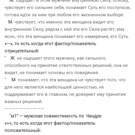
Ж
. ощущает в этом мужчине внутреннюю Силу, основу;
чувствует его сильнее себя; понимает Суть его поступков;
готова идти за ним при любом его жизненном выборе.
М
. чувствует, что именно эта женщина видит его
внутреннюю Силу; рядом с ней эта его Сила растёт; ему
ясно, что эта женщина понимает его намерения, его Суть.
«—», то есть когда этот фактор/показатель
отрицательный:
‘ Ж
. не ощущает этого мужчину, как сильного,
способного на принятие ответственных решений; она не
видит, не понимает основы его поведения.
‘ М
. понимает, что эта женщина не чувствует того, что
для него является наибольшей ценностью, не
поддерживает его в главном, не доверяет ему принятие
важных решений.
——————————
—
“
м1″ — мужская совместимость по
Чандре
«+», то есть когда этот фактор/показатель
положительный: