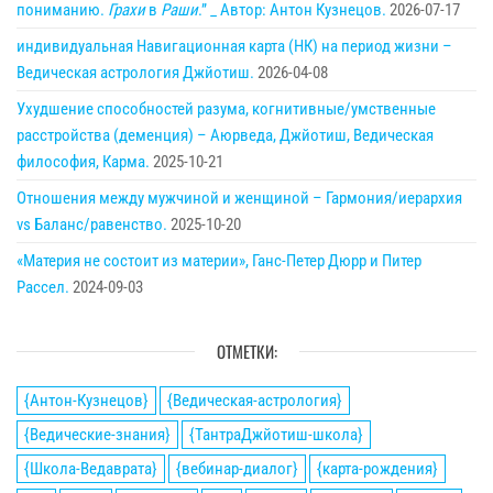
пониманию.
Грахи
в
Раши
.” _ Автор: Антон Кузнецов.
2026-07-17
индивидуальная Навигационная карта (НК) на период жизни –
Ведическая астрология Джйотиш.
2026-04-08
Ухудшение способностей разума, когнитивные/умственные
расстройства (деменция) – Аюрведа, Джйотиш, Ведическая
философия, Карма.
2025-10-21
Отношения между мужчиной и женщиной – Гармония/иерархия
vs Баланс/равенство.
2025-10-20
«Материя не состоит из материи», Ганс-Петер Дюрр и Питер
Рассел.
2024-09-03
ОТМЕТКИ:
{Антон-Кузнецов}
{Ведическая-астрология}
{Ведические-знания}
{ТантраДжйотиш-школа}
{Школа-Ведаврата}
{вебинар-диалог}
{карта-рождения}