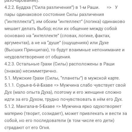
разочарование).
4.2.2. Буддха (“Сила различения”) в 1-м Раши. => У
пары одинаковое состояние Силы различения
(“интеллекта”); им обоим “интеллект” (логика) одинаково
мешает делать Выбор; если их общение между собой
основано на “интеллекте” (словах, логике, фактах,
аргументах), а не на “
душ
е” (ощущениях) или
Дух
е
(Высших Принципах), то будут взаимные непонимание и
неудовлетворение от общения.
4.2.3. Остальные Грахи (Силы) расположены в Раши
(знаках) несимметрично.
5.1. Мужские Грахи (Силы, “планеты”) в мужской карте.
5.1.1. Сурья-в-6-й-Бхаве => Мужчина слабо чувствует свой
Дух
(мало опыта
Дух
а), поэтому и его женщине сложно
идти за его
Дух
ом, трудно почувствовать в нём его
Дух
.
5.1.2. Мангала-в-5-Бхаве => Мужчина ярко о
дух
отворяет
материю (творит, созидает), может привлекать и вести за
собой, но его последователи (в том числе его дети)
страдают от его Огня.