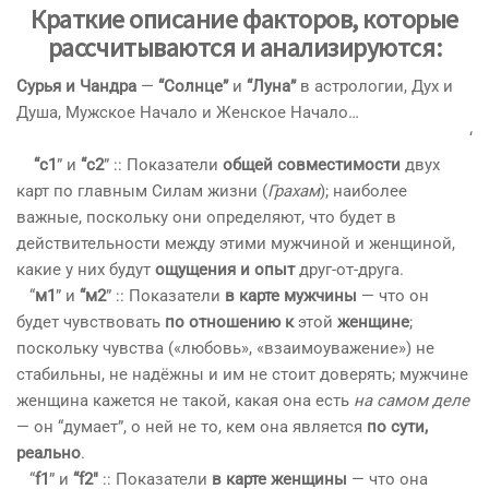
Краткие описание факторов, которые
рассчитываются и анализируются:
Сурья и Чандра
—
“Солнце”
и
“Луна”
в астрологии, Дух и
Душа, Мужское Начало и Женское Начало…
‘
“с1
” и
“
с2
” :: Показатели
общей совместимости
двух
карт по главным Силам жизни (
Грахам
); наиболее
важные, поскольку они определяют, что будет в
действительности между этими мужчиной и женщиной,
какие у них будут
ощущения и опыт
друг-от-друга.
“
м1
” и
“
м2
” :: Показатели
в карте мужчины
— что он
будет чувствовать
по отношению к
этой
женщине
;
поскольку чувства («любовь», «взаимоуважение») не
стабильны, не надёжны и им не стоит доверять; мужчине
женщина кажется не такой, какая она есть
на самом деле
— он “думает”, о ней не то, кем она является
по сути,
реально
.
“
f1
” и
“
f2″
:: Показатели
в карте женщины
— что она