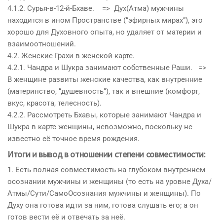
4.1.2. Сурья-в-12-й-Бхаве. =>
Дух
(Атма) мужчины
находится в ином Пространстве (“эфирных мирах”), это
хорошо для
Дух
овного опыта, но удаляет от материи и
взаимоотношений.
4.2. Женские Грахи в женской карте.
4.2.1. Чандра и Шукра занимают собственные Раши. =>
В женщине развиты женские качества, как внутренние
(материнство, “душевность”), так и внешние (комфорт,
вкус, красота, телесность).
4.2.2. Рассмотреть Бхавы, которые занимают Чандра и
Шукра в карте женщины, невозможно, поскольку не
известно её точное время рождения.
Итоги и вывод в отношении степени
совместим
ости:
1. Есть полная
совместимость
на глубоком внутреннем
осознании мужчины и женщины (то есть на уровне
Дух
а/
Атмы/Сути/СамоОсознания мужчины и женщины). По
Дух
у она готова идти за ним, готова слушать его; а он
готов вести её и отвечать за неё.