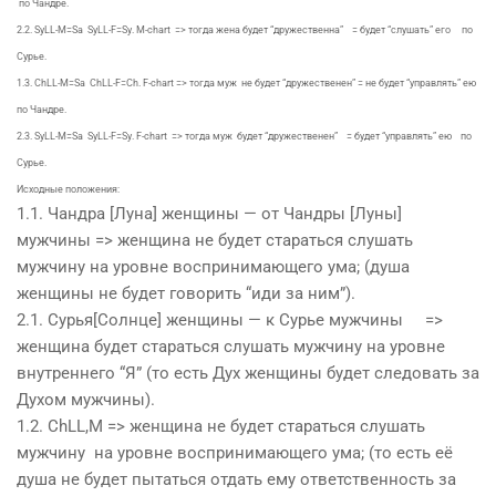
по Чандре.
2.2. SyLL-M=Sa SyLL-F=Sy. M-chart => тогда жена будет “дружественна” = будет “слушать” его по
Сурье.
1.3. ChLL-M=Sa ChLL-F=Ch. F-chart => тогда муж не будет “дружественен” = не будет “управлять” ею
по Чандре.
2.3. SyLL-M=Sa SyLL-F=Sy. F-chart => тогда муж будет “дружественен” = будет “управлять” ею по
Сурье.
Исходные положения:
1.1. Чандра [Луна] женщины — от Чандры [Луны]
мужчины =>
женщина
не будет стараться слушать
мужчину на уровне воспринимающего ума; (
душа
женщины не будет говорить “иди за ним”).
2.1. Сурья[Солнце] женщины — к Сурье мужчины =>
женщина
будет стараться слушать мужчину на уровне
внутреннего “Я” (то есть
Дух
женщины будет следовать за
Дух
ом мужчины).
1.2. ChLL,M =>
женщина
не будет стараться слушать
мужчину на уровне воспринимающего ума; (то есть её
душа
не будет пытаться отдать ему ответственность за