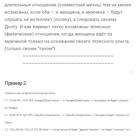
длительные отношения (совместная жизнь) тем не менее
возможны, если оба — и женщина, и мужчина — будут
слушать не интеллект (логику), а следовать своему
Долгу. И как вариант легко возможны телесные
(физические) отношения, когда женщина идёт за
мужчиной только на основании своего телесного опыта
(только своим “тазом”).
~~~~~~~~~~~~~~~~~~~~~~~~~~~~~~
~~~~~~~~~~~~~~~~~~~~~~~~~~~~~~
‘
Пример 2.
Технические астрологические расчёты:
1.1. Ch-M=R3 Ch-F=R4. Чандра[Луна] жены — к Чандре[Луне] мужа =>
женщина
не будет слушать
по Чандре.
2.1. Sy-M=R10 Sy-F=R5. Сурья[Солнце] жены — к Сурье[Солнцу] мужа =>
женщина
будет слушать по
Сурье.
1.2. ChLL-M=Sa ChLL-F=Ch. M-chart => тогда жена не будет “дружественна” = не будет “слушать” его