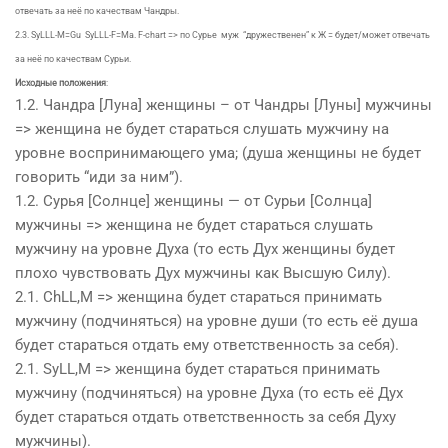
отвечать за неё по качествам Чандры.
2.3. SyLLL-M=Gu SyLLL-F=Ma. F-chart => по Сурье муж “дружественен” к Ж = будет/может отвечать
за неё по качествам Сурьи.
Исходные положения
:
1.2. Чандра [Луна] женщины – от Чандры [Луны] мужчины
=> женщина не будет стараться слушать мужчину на
уровне воспринимающего ума; (
душ
а женщины не будет
говорить “иди за ним”).
1.2. Сурья [Солнце] женщины — от Сурьи [Солнца]
мужчины => женщина не будет стараться слушать
мужчину на уровне
Дух
а (то есть
Дух
женщины будет
плохо чувствовать
Дух
мужчины как Высшую Силу).
2.1. ChLL,M => женщина будет стараться принимать
мужчину (подчиняться) на уровне
душ
и (то есть её
душ
а
будет стараться отдать ему ответственность за себя).
2.1. SyLL,M => женщина будет стараться принимать
мужчину (подчиняться) на уровне
Дух
а (то есть её
Дух
будет стараться отдать ответственность за себя
Дух
у
мужчины).