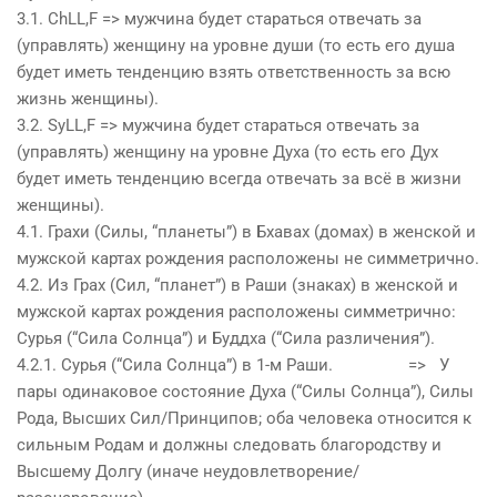
3.1. ChLL,F => мужчина будет стараться отвечать за
(управлять) женщину на уровне
душ
и (то есть его
душ
а
будет иметь тенденцию взять ответственность за всю
жизнь женщины).
3.2. SyLL,F => мужчина будет стараться отвечать за
(управлять) женщину на уровне
Дух
а (то есть его
Дух
будет иметь тенденцию всегда отвечать за всё в жизни
женщины).
4.1. Грахи (Силы, “планеты”) в Бхавах (домах) в женской и
мужской картах рождения расположены не симметрично.
4.2. Из Грах (Сил, “планет”) в Раши (знаках) в женской и
мужской картах рождения расположены симметрично:
Сурья (“Сила Солнца”) и Буддха (“Сила различения”).
4.2.1. Сурья (“Сила Солнца”) в 1-м Раши. => У
пары одинаковое состояние
Дух
а (“Силы Солнца”), Силы
Рода, Высших Сил/Принципов; оба человека относится к
сильным Родам и должны следовать благородству и
Высшему Долгу (иначе неудовлетворение/