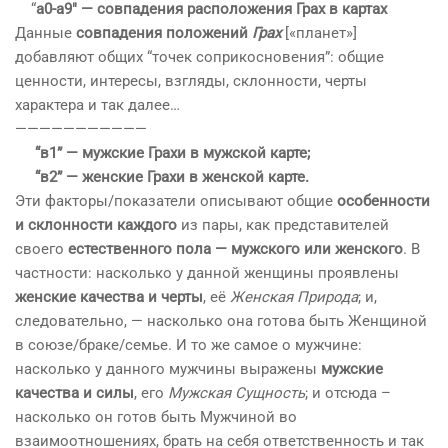
“
а0-а9″ — совпадения расположения Грах в картах
Данные
совпадения положений
Грах
[«планет»]
добавляют общих “точек соприкосновения”: общие
ценности, интересы, взгляды, склонности, черты
характера и так далее…
——————————
—
“в1” — мужские Грахи в мужской карте;
“в2” — женские Грахи в женской карте.
Эти факторы/показатели описывают общие
особенности
и склонности каждого
из пары, как представителей
своего
естественного пола — мужского или женского
. В
частности: насколько у данной женщины проявлены
женские качества и черты
, её
Женская Природа
; и,
следовательно, — насколько она готова быть Женщиной
в союзе/браке/семье. И то же самое о мужчине:
насколько у данного мужчины выражены
мужские
качества и силы
, его
Мужская Сущность
; и отсюда –
насколько он готов быть Мужчиной во
взаимоотношениях, брать на себя ответственность и так