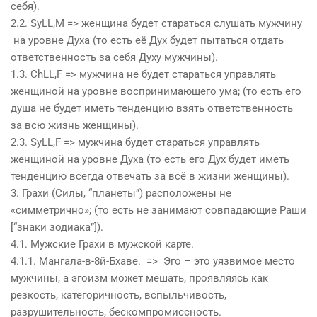
себя).
2.2. SyLL,M =>
женщина
будет стараться слушать мужчину
на уровне
Дух
а (то есть её
Дух
будет пытаться отдать
ответственность за себя
Дух
у мужчины).
1.3. ChLL,F =>
мужчина
не будет стараться управлять
женщиной на уровне воспринимающего ума; (то есть его
душа
не будет иметь тенденцию взять ответственность
за всю жизнь женщины).
2.3. SyLL,F =>
мужчина
будет стараться управлять
женщиной на уровне
Дух
а (то есть его
Дух
будет иметь
тенденцию всегда отвечать за всё в жизни женщины).
3. Грахи (Силы, “планеты”) расположены не
«симметрично»; (то есть не занимают совпадающие Раши
[“знаки зодиака”]).
4.1. Мужские Грахи в мужской карте.
4.1.1. Мангала-в-8й-Бхаве. => Эго – это уязвимое место
мужчины, а эгоизм может мешать, проявляясь как
резкость, категоричность, вспыльчивость,
разрушительность, бескомпромиссность.