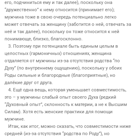
его, подчиниться ему и так далее), поскольку она
“дружественно” к нему относится (принимает его);
мужчина тоже в свою очередь потенциально легко
может отвечать за женщину (заботится о ней, отвечать за
неё и так далее), поскольку он тоже относится к ней
понимающе, близко, благосклонно.
3. Поэтому при потенциале быть единым целым в
целостных (гармоничных) отношениях, женщина
отдаляется от мужчины из-за отсутствия родства “по
Дух
у” (по внутреннему ощущению), поскольку у обоих
Роды сильные и благородные (благоприятные), но
далёкие друг от друга.
4. Ещё одна вещь, которая уменьшает
совместим
ость,
это – у мужчины слабый опыт своего
Дух
а (редкий
“
Дух
овный опыт”, склонность к материи, а не к Высшим
Силам). Хотя есть женские практики для помощи
мужчине.
Итак, как итог, можно сказать, что
совместим
ости ниже
средней (из-за отсутствия “родства по Роду”), но