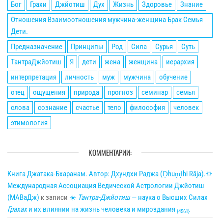
Бог
Грахи
Джйотиш
Дух
Жизнь
Здоровье
Знание
Отношения Взаимоотношения мужчина-женщина Брак Семья
Дети.
Предназначение
Принципы
Род
Сила
Сурья
Суть
ТантраДжйотиш
Я
дети
жена
женщина
иерархия
интерпретация
личность
муж
мужчина
обучение
отец
ощущения
природа
прогноз
семинар
семья
слова
сознание
счастье
тело
философия
человек
этимология
КОММЕНТАРИИ:
Книга Джатака-Бхаранам. Автор: Дхундхи Раджа (Ḍhuṇḍhi Rāja).🌣
Международная Ассоциация Ведической Астрологии Джйотиш
(МАВаДж)
к записи
☀
Тантра-Джйотиш
— наука о Высших Силах
Грахах
и их влиянии на жизнь человека и мироздания
{4561}