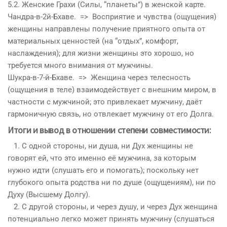
5.2. Женские Грахи (Силы, “планеты”) в женской карте.
Чандра-в-2й-Бхаве. => Восприятие и чувства (ощущения)
женщины направлены получение приятного опыта от
материальных ценностей (на “отдых”, комфорт,
наслаждения); для жизни женщины это хорошо, но
требуется много внимания от мужчины.
Шукра-в-7-й-Бхаве. => Женщина через телесность
(ощущения в теле) взаимодействует с внешним миром, в
частности с мужчиной; это привлекает мужчину, даёт
гармоничную связь, но отвлекает мужчину от его Долга.
Итоги и вывод в отношении степени
совместим
ости:
1. С одной стороны, ни
душ
а, ни
Дух
женщины не
говорят ей, что это именно её мужчина, за которым
нужно идти (слушать его и помогать); поскольку нет
глубокого опыта родства ни по
душ
е (ощущениям), ни по
Дух
у (Высшему Долгу).
2. С другой стороны, и через
душ
у, и через
Дух
женщина
потенциально легко может принять мужчину (слушаться