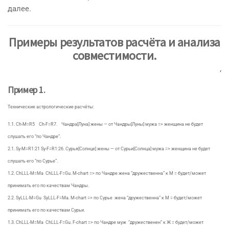
далее.
Примеры результатов расчёта и анализа
совместимости.
‘
Пример 1.
Технические астрологические расчёты:
1.1. Ch-M=R5 Ch-F=R7. Чандра[Луна] жены — от Чандры[Луны] мужа => женщина не будет
слушать его “по Чандре”.
2.1. Sy-M=R1:21 Sy-F=R1:26. Сурья[Солнце] жены — от Сурьи[Солнца] мужа => женщина не будет
слушать его “по Сурье”.
1.2. ChLLL-M=Ma ChLLL-F=Gu. M-chart => по Чандре жена “дружественна” к М = будет/может
принимать его по качествам Чандры.
2.2. SyLLL-M=Gu SyLLL-F=Ma. M-chart => по Сурье жена “дружественна” к М = будет/может
принимать его по качествам Сурьи.
1.3. ChLLL-M=Ma ChLLL-F=Gu. F-chart => по Чандре муж “дружественен” к Ж = будет/может