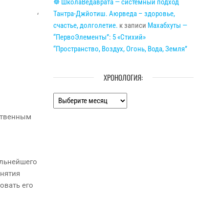
☸ ШколаВедаврата — системный подход
Тантра-Джйотиш. Аюрведа – здоровье,
‘
счастье, долголетие.
к записи
Махабхуты —
“ПервоЭлементы”: 5 «Стихий»
“Пространство, Воздух, Огонь, Вода, Земля”
ХРОНОЛОГИЯ:
Хронология:
ственным
альнейшего
инятия
овать его