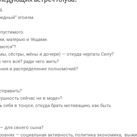
й.
редный” эгоизм.
опустимого.
и, матерью и тёщами.
аются”?
ы, сёстры, жёны и дочери) — откуда черпать Силу?
 чего всё? ради чего жить?
яния и распределение полномочий?
исправить?
ушность сейчас не в моде»?
 себя в тонусе, откуда брать мотивацию, как быть
 — для своего сына?
уровнях — социальная активность, политика экономика, выжи