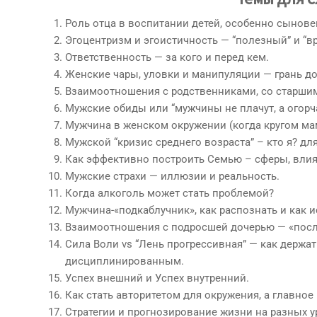
Роль отца в воспитании детей, особенно сынове
Эгоцентризм и эгоистичность — “полезный” и “в
Ответственность — за кого и перед кем.
Женские чары, уловки и манипуляции — грань д
Взаимоотношения с родственниками, со старшим
Мужские обиды или “мужчины не плачут, а огорч
Мужчина в женском окружении (когда кругом мам
Мужской “кризис среднего возраста” – кто я? для
Как эффективно построить Семью – сферы, вли
Мужские страхи — иллюзии и реальность.
Когда алкоголь может стать проблемой?
Мужчина-«подкаблучник», как распознать и как 
Взаимоотношения с подросшей дочерью — «посл
Сила Воли vs “Лень прогрессивная” — как держать
дисциплинированным.
Успех внешний и Успех внутренний.
Как стать авторитетом для окружения, а главное
Стратегии и прогнозирование жизни на разных 