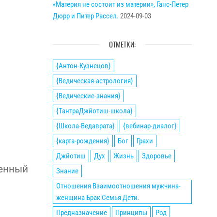
«Материя не состоит из материи», Ганс-Петер
Дюрр и Питер Рассел.
2024-09-03
ОТМЕТКИ:
{Антон-Кузнецов}
{Ведическая-астрология}
{Ведические-знания}
{ТантраДжйотиш-школа}
{Школа-Ведаврата}
{вебинар-диалог}
{карта-рождения}
Бог
Грахи
Джйотиш
Дух
Жизнь
Здоровье
ненный
Знание
Отношения Взаимоотношения мужчина-
женщина Брак Семья Дети.
Предназначение
Принципы
Род