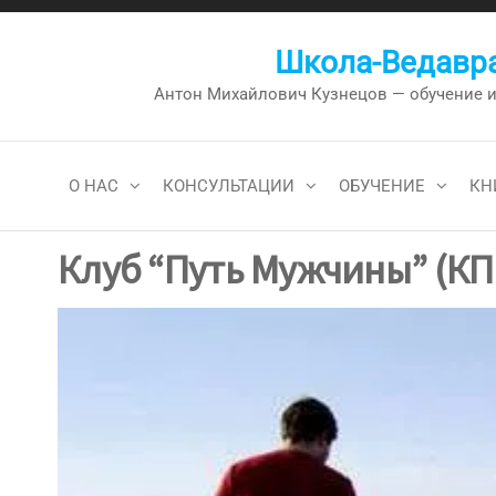
Перейти
к
Школа-Ведавра
содержимому
Антон Михайлович Кузнецов — обучение и к
О НАС
КОНСУЛЬТАЦИИ
ОБУЧЕНИЕ
КН
Клуб “Путь Мужчины” (КП