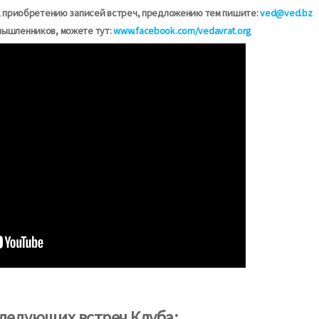
ах, приобретению записей встреч, предложению тем пишите:
ved@ved.bz
мышленников, можете тут:
www.facebook.com/vedavrat.org
ледующих встреч Клуба: