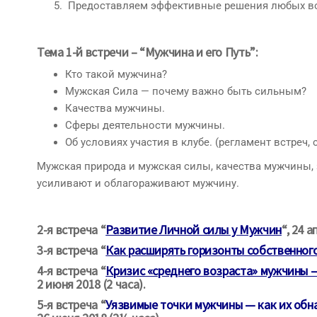
Предоставляем эффективные решения любых в
Тема 1-й встречи – “
Мужчина и его Путь”
:
Кто такой мужчина?
Мужская Сила — почему важно быть сильным?
Качества мужчины.
Сферы деятельности мужчины.
Об условиях участия в клубе. (регламент встреч,
Мужская природа и мужская силы, качества мужчины, 
усиливают и облагораживают мужчину.
2-я встреча “
Развитие Личной силы у Мужчин
“
, 24 
3-я встреча “
Как расширять горизонты собственног
4-я встреча “
Кризис «среднего возраста» мужчины —
2 июня 2018 (2 часа).
5-я встреча “
Уязвимые точки мужчины — как их обн