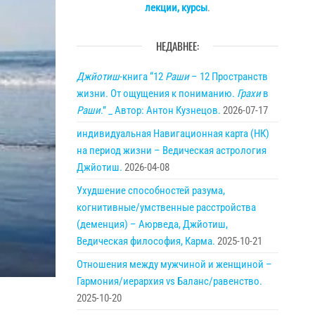
лекции, курсы
.
НЕДАВНЕЕ:
Джйотиш
-книга “12
Раши
– 12 Пространств
жизни. От ощущения к пониманию.
Грахи
в
Раши
.” _ Автор: Антон Кузнецов.
2026-07-17
индивидуальная Навигационная карта (НК)
на период жизни – Ведическая астрология
Джйотиш.
2026-04-08
Ухудшение способностей разума,
когнитивные/умственные расстройства
(деменция) – Аюрведа, Джйотиш,
Ведическая философия, Карма.
2025-10-21
Отношения между мужчиной и женщиной –
Гармония/иерархия vs Баланс/равенство.
2025-10-20