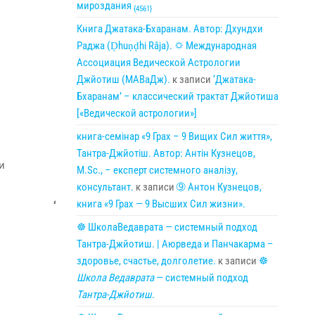
мироздания
{4561}
Книга Джатака-Бхаранам. Автор: Дхундхи
Раджа (Ḍhuṇḍhi Rāja). 🌣 Международная
Ассоциация Ведической Астрологии
Джйотиш (МАВаДж).
к записи
‘Джатака-
Бхаранам’ – классический трактат Джйотиша
[«Ведической астрологии»]
книга-семінар «9 Грах – 9 Вищих Сил життя»,
Тантра-Джйотіш. Автор: Антін Кузнецов,
и
M.Sc., – експерт системного аналізу,
консультант.
к записи
➈ Антон Кузнецов,
книга «9 Грах — 9 Высших Сил жизни».
‘
☸ ШколаВедаврата — системный подход
Тантра-Джйотиш. | Аюрведа и Панчакарма –
здоровье, счастье, долголетие.
к записи
☸
Школа Ведаврата
— системный подход
Тантра-Джйотиш
.