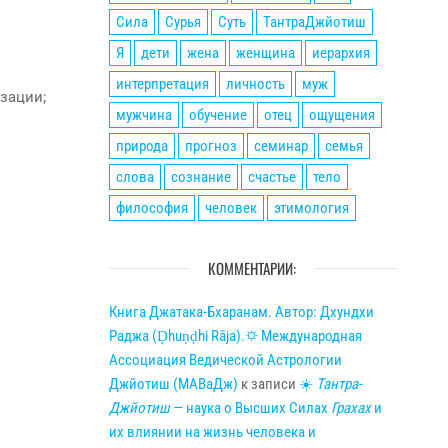
Сила
Сурья
Суть
ТантраДжйотиш
Я
дети
жена
женщина
иерархия
интерпретация
личность
муж
зации;
мужчина
обучение
отец
ощущения
природа
прогноз
семинар
семья
слова
сознание
счастье
тело
философия
человек
этимология
КОММЕНТАРИИ:
Книга Джатака-Бхаранам. Автор: Дхундхи
Раджа (Ḍhuṇḍhi Rāja).🌣 Международная
Ассоциация Ведической Астрологии
Джйотиш (МАВаДж)
к записи
☀
Тантра-
Джйотиш
— наука о Высших Силах
Грахах
и
их влиянии на жизнь человека и