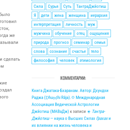
Сила
Сурья
Суть
ТантраДжйотиш
 было
Я
дети
жена
женщина
иерархия
 готовил
интерпретация
личность
муж
сток,
мужчина
обучение
отец
ощущения
огда же
природа
прогноз
семинар
семья
называли
слова
сознание
счастье
тело
и сделать
философия
человек
этимология
ом
КОММЕНТАРИИ:
ские
создал
Книга Джатака-Бхаранам. Автор: Дхундхи
вого
Раджа (Ḍhuṇḍhi Rāja).🌣 Международная
Ассоциация Ведической Астрологии
Джйотиш (МАВаДж)
к записи
☀
Тантра-
Джйотиш
— наука о Высших Силах
Грахах
и
их влиянии на жизнь человека и