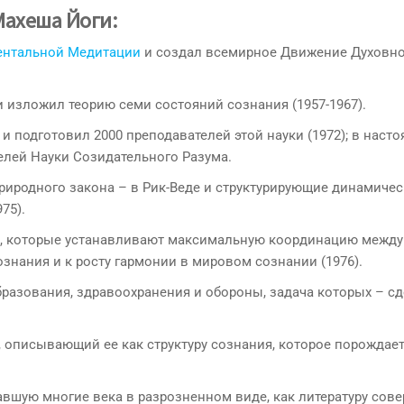
Махеша Йоги:
ентальной Медитации
и создал всемирное Движение Духовн
 изложил теорию семи состояний сознания (1957-1967).
и подготовил 2000 преподавателей этой науки (1972); в наст
елей Науки Созидательного Разума.
иродного закона – в Рик-Веде и структурирующие динамичес
75).
ы, которые устанавливают максимальную координацию между
знания и к росту гармонии в мировом сознании (1976).
разования, здравоохранения и обороны, задача которых – сд
 описывающий ее как структуру сознания, которое порождает
авшую многие века в разрозненном виде, как литературу сов