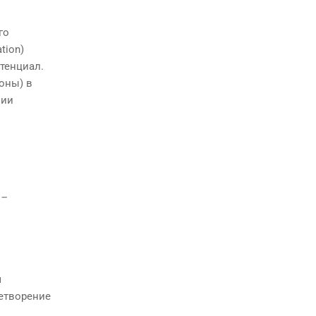
го
tion)
тенциал.
оны) в
нии
 –
м
летворение