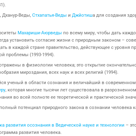
1).
ы, Дханур-Веды,
Стхапатья-Веды
и
Джйотиш
а для создания здо
ерситеты
Махариши-Аюрведы
по всему миру, чтобы дать кажд
егда установить согласие жизни с природным законом – сов
дать в каждой стране правительство, действующее с уровня п
й проблемы (1993-1994).
 отражены в физиологии человека; это открытие окончательн
бразия мироздания, всех наук и всех религий (1994).
я ученый в области сознания и величайший в современном 
уру
, которая многие тысячи лет существовала в разрозненном
ания во всей полноте ее теоретической и практической знач
 полный потенциал природного закона в сознании человека к
а развития осознания в Ведической науке и технологии
– эт
ограмма развития человека.