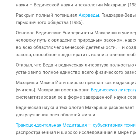
науки – Ведической науки и технологии Махариши (198
Раскрыл полный потенциал
Аюрведы
, Гандхарва-Вед
гармоничного общества (1985).
Основал Ведические Университеты Махариши и унив
человеку путь к овладению природным законом, навс
во всех областях человеческой деятельности, – и соз
закона, способное предотвратить возникновение любо
Открыл, что Веда и ведическая литература полностью
установило полное единство всего физического разноо
Махариши Махеш Йоги широко признан как выдающийс
[учитель]. Махариши восстановил
Ведическую литерат
систематизировал ее в форме завершенной науки созн
Ведическая наука и технология Махариши раскрывает
для улучшения всех областей жизни.
Трансцендентальная Медитация — субъективная техник
распространенная и широко исследованная в мире пр