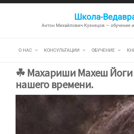
Перейти
к
Школа-Ведавра
содержимому
Антон Михайлович Кузнецов — обучение и к
О НАС
КОНСУЛЬТАЦИИ
ОБУЧЕНИЕ
КН
☘ Махариши Махеш Йоги
нашего времени.