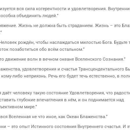
лизуется вся сила когерентности и удовлетворения. Внутренни
пособна объединить людей.”
ряжение. Жизнь не должна быть страданием. Жизнь – это Бла
”
 Человек рождён, чтобы наслаждаться милостью Бога. Будьте 
оток позаботиться обо всём остальном.”
это движение волн в вечном океане Вселенского Сознания.”
лаженства, удовлетворения и счастья Трансцендентального Б
кому-либо неприязнь. Речь его будет течь естественно, в пол
даёт человеку такую состояние Удовлетворения, что радост
тавить глубокие впечатления в нём, и он поднимается над
ъективном мире.”
и вся Вселенная не что иное, как Океан Блаженства.”
зни – это опыт Истинного состояния Внутреннего счастья. И э