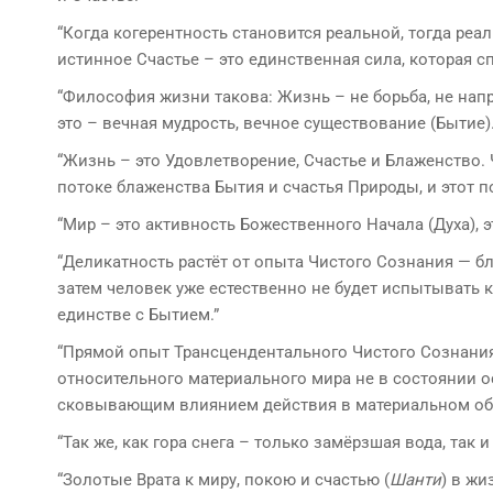
“Когда когерентность становится реальной, тогда реа
истинное Счастье – это единственная сила, которая с
“Философия жизни такова: Жизнь – не борьба, не нап
это – вечная мудрость, вечное существование (Бытие).
“Жизнь – это Удовлетворение, Счастье и Блаженство.
потоке блаженства Бытия и счастья Природы, и этот п
“Мир – это активность Божественного Начала (Духа), 
“Деликатность растёт от опыта Чистого Сознания — б
затем человек уже естественно не будет испытывать к 
единстве с Бытием.”
“Прямой опыт Трансцендентального Чистого Сознания 
относительного материального мира не в состоянии ос
сковывающим влиянием действия в материальном об
“Так же, как гора снега – только замёрзшая вода, так 
“Золотые Врата к миру, покою и счастью (
Шанти
) в жи