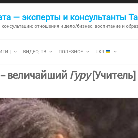
та — эксперты и консультанты Т
онсультации: отношения и дело/бизнес, воспитание и образо
ИГИ |
ВИДЕО, ТВ
ПОЛЕЗНОЕ
UKR
 – величайший
Гуру
[Учитель]