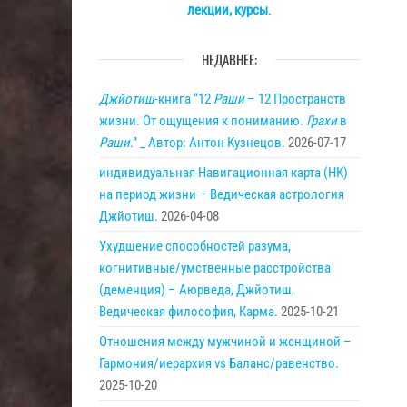
лекции, курсы
.
НЕДАВНЕЕ:
Джйотиш
-книга “12
Раши
– 12 Пространств
жизни. От ощущения к пониманию.
Грахи
в
Раши
.” _ Автор: Антон Кузнецов.
2026-07-17
индивидуальная Навигационная карта (НК)
на период жизни – Ведическая астрология
Джйотиш.
2026-04-08
Ухудшение способностей разума,
когнитивные/умственные расстройства
(деменция) – Аюрведа, Джйотиш,
Ведическая философия, Карма.
2025-10-21
Отношения между мужчиной и женщиной –
Гармония/иерархия vs Баланс/равенство.
2025-10-20