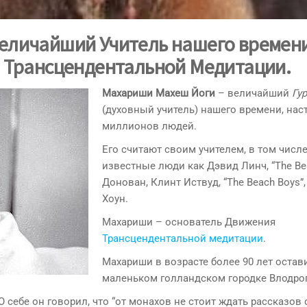
еличайший Учитель нашего времени
 Трансцендентальной Медитации.
Махариши Махеш Йоги
– величайший
Гур
(духовный учитель) нашего времени, нас
миллионов людей.
Его считают своим учителем, в том числе
известные люди как Дэвид Линч, “The Bea
Донован, Клинт Иствуд, “The Beach Boys”
Хоун.
Махариши – основатель Движения
Трансцендентальной медитации
.
Махариши в возрасте более 90 лет остав
маленьком голландском городке Влодроп 
себе он говорил, что “от монахов не стоит ждать рассказов о