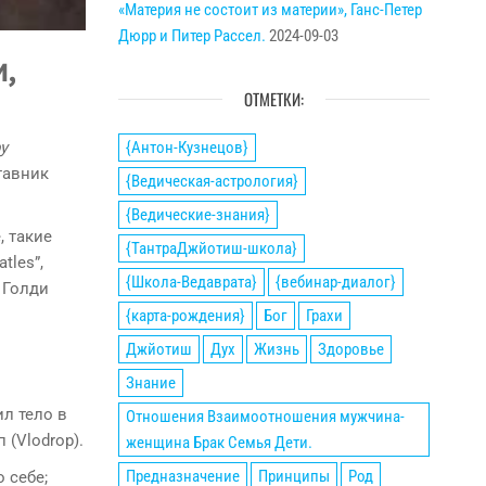
«Материя не состоит из материи», Ганс-Петер
Дюрр и Питер Рассел.
2024-09-03
,
ОТМЕТКИ:
{Антон-Кузнецов}
у
тавник
{Ведическая-астрология}
{Ведические-знания}
, такие
{ТантраДжйотиш-школа}
tles”,
{Школа-Ведаврата}
{вебинар-диалог}
, Голди
{карта-рождения}
Бог
Грахи
Джйотиш
Дух
Жизнь
Здоровье
Знание
ил тело в
Отношения Взаимоотношения мужчина-
(Vlodrop).
женщина Брак Семья Дети.
Предназначение
Принципы
Род
 себе;