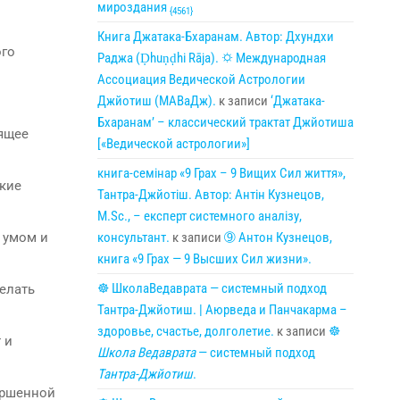
мироздания
{4561}
Книга Джатака-Бхаранам. Автор: Дхундхи
ого
Раджа (Ḍhuṇḍhi Rāja). 🌣 Международная
Ассоциация Ведической Астрологии
Джйотиш (МАВаДж).
к записи
‘Джатака-
Бхаранам’ – классический трактат Джйотиша
оящее
[«Ведической астрологии»]
книга-семінар «9 Грах – 9 Вищих Сил життя»,
кие
Тантра-Джйотіш. Автор: Антін Кузнецов,
M.Sc., – експерт системного аналізу,
консультант.
к записи
➈ Антон Кузнецов,
 умом и
книга «9 Грах — 9 Высших Сил жизни».
☸ ШколаВедаврата — системный подход
елать
Тантра-Джйотиш. | Аюрведа и Панчакарма –
здоровье, счастье, долголетие.
к записи
☸
 и
Школа Ведаврата
— системный подход
Тантра-Джйотиш
.
ершенной