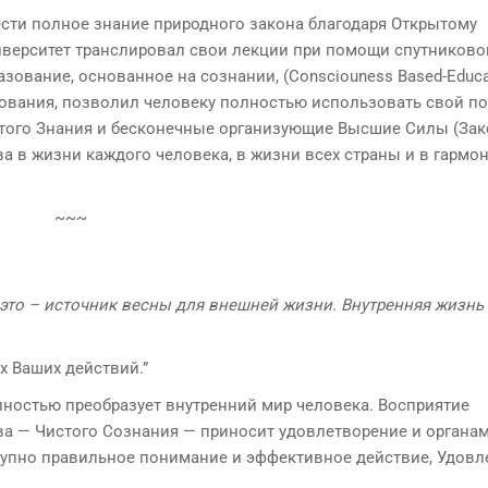
сти полное знание природного закона благодаря Открытому
иверситет транслировал свои лекции при помощи спутниково
азование, основанное на сознании, (Consciouness Based-Educa
зования, позволил человеку полностью использовать свой по
стого Знания и бесконечные организующие Высшие Силы (Зак
 в жизни каждого человека, в жизни всех страны и в гармо
~~~
это – источник весны для внешней жизни. Внутренняя жизнь
х Ваших действий.”
ностью преобразует внутренний мир человека. Восприятие
ва — Чистого Сознания — приносит удовлетворение и органа
ступно правильное понимание и эффективное действие, Удов