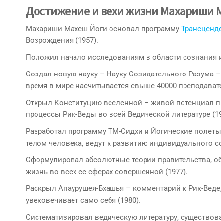
Достижение и вехи жизни Махариши 
Махариши Махеш Йоги основал программу
Трансценд
Возрождения (1957).
Положил начало исследованиям в области сознания и
Создал новую науку – Науку Созидательного Разума – 
время в мире насчитывается свыше 40000 преподават
Открыл Конституцию вселенной – живой потенциал пр
процессы Рик-Веды во всей Ведической литературе (19
Разработал программу ТМ-Сидхи и Йогические полет
телом человека, ведут к развитию индивидуального со
Сформулировал абсолютные теории правительства, об
жизнь во всех ее сферах совершенной (1977).
Раскрыл Апаурушея-Бхашья – комментарий к Рик-Веде,
увековечивает само себя (1980).
Систематизировал ведическую литературу, существов