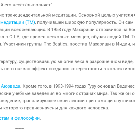
й его несёт/выполняет”.
ие трансцендентальной медитации. Основной целью учителя
 медитации (ТМ)
, получившей широкую популярность. Он сам
ации всех желающих. В 1958 году Махариши отправился на Во
хал в США, где провел несколько месяцев, обучая людей ТМ. Т
 Участники группы The Beatles, посетив Махариши в Индии, 
ературу, существовавшую многие века в разрозненном виде, 
ть него назван эффект создания когерентности в коллективн
к
Аюрведа
. Кроме того, в 1993-1994 годах Гуру основал Ведиче
ские учебные заведения во многих странах мира. Так же он 
заведение, транслирующее свои лекции при помощи спутнико
мы которого предназначены для каждого человека.
кстам и философии
.
~~~