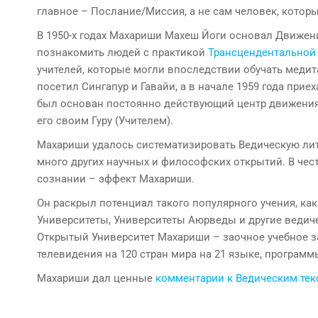
главное – Послание/Миссия, а не сам человек, которы
В 1950-х годах Махариши Махеш Йоги основал Движен
познакомить людей с практикой
Трансцендентальной
учителей, которые могли впоследствии обучать медит
посетил Сингапур и Гавайи, а в начале 1959 года прие
был основан постоянно действующий центр движения.
его своим Гуру (Учителем).
Махариши удалось систематизировать Ведическую лит
много других научных и философских открытий. В чес
сознании – эффект Махариши.
Он раскрыл потенциал такого популярного учения, ка
Университеты, Университеты Аюрведы и другие ведиче
Открытый Университет Махариши – заочное учебное 
телевидения на 120 стран мира на 21 языке, програм
Махариши дал ценные
комментарии к Ведическим те