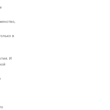
е
женство,
только в
ытия. И
ной
и
то