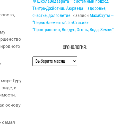
☸ ШколаВедаврата — системный подход
Тантра-Джйотиш. Аюрведа – здоровье,
рового,
счастье, долголетие.
к записи
Махабхуты —
“ПервоЭлементы”: 5 «Стихий»
“Пространство, Воздух, Огонь, Вода, Земля”
ому
ершенство
ХРОНОЛОГИЯ:
риродного
Хронология:
о
мире Гуру
 виде, и
имости.
ак основу
о самая