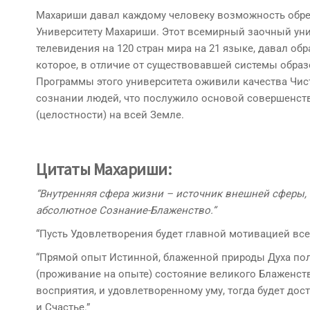
Махариши давал каждому человеку возможность обре
Университету Махариши. Этот всемирный заочный ун
телевидения на 120 стран мира на 21 языке, давал обр
которое, в отличие от существовавшей системы обра
Программы этого университета оживили качества Чи
сознании людей, что послужило основой совершенства
(целостности) на всей Земле.
Цитаты Махариши:
“Внутренняя сфера жизни – источник внешней сферы, 
абсолютное Сознание-Блаженство.”
“Пусть Удовлетворения будет главной мотивацией все
“Прямой опыт Истинной, блаженной природы Духа пол
(проживание на опыте) состояние великого Блаженст
восприятия, и удовлетворенному уму, тогда будет до
и Счастье.”