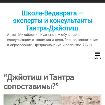
Перейти
к
Школа-Ведаврата —
содержимому
эксперты и консультанты
Тантра-Джйотиш.
Антон Михайлович Кузнецов — обучение и
консультации: отношения и дело/бизнес, воспитание
и образование, Предназначение и развитие. वेदव्रत
МЕНЮ
“Джйотиш и Тантра
сопоставимы?”