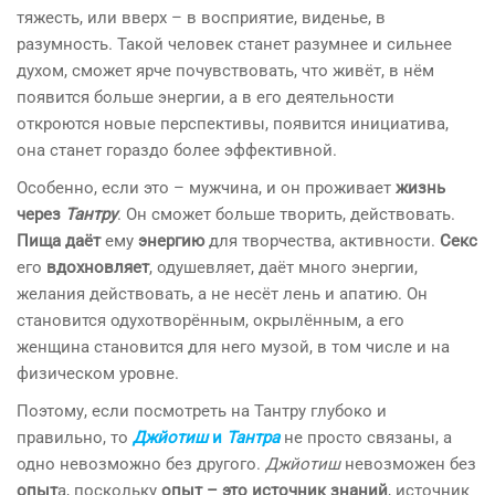
тяжесть, или вверх – в восприятие, виденье, в
разумность. Такой человек станет разумнее и сильнее
духом, сможет ярче почувствовать, что живёт, в нём
появится больше энергии, а в его деятельности
откроются новые перспективы, появится инициатива,
она станет гораздо более эффективной.
Особенно, если это – мужчина, и он проживает
жизнь
через
Тантру
. Он сможет больше творить, действовать.
Пища даёт
ему
энергию
для творчества, активности.
Секс
его
вдохновляет
, одушевляет, даёт много энергии,
желания действовать, а не несёт лень и апатию. Он
становится одухотворённым, окрылённым, а его
женщина становится для него музой, в том числе и на
физическом уровне.
Поэтому, если посмотреть на Тантру глубоко и
правильно, то
Джйотиш
и
Тантра
не просто связаны, а
одно невозможно без другого.
Джйотиш
невозможен без
опыт
а, поскольку
опыт – это источник знаний
, источник