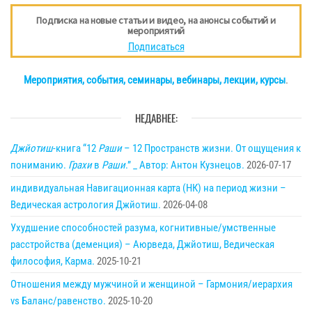
Подписка на новые статьи и видео, на анонсы событий и
мероприятий
Подписаться
Мероприятия, события, семинары, вебинары, лекции, курсы
.
НЕДАВНЕЕ:
Джйотиш
-книга “12
Раши
– 12 Пространств жизни. От ощущения к
пониманию.
Грахи
в
Раши
.” _ Автор: Антон Кузнецов.
2026-07-17
индивидуальная Навигационная карта (НК) на период жизни –
Ведическая астрология Джйотиш.
2026-04-08
Ухудшение способностей разума, когнитивные/умственные
расстройства (деменция) – Аюрведа, Джйотиш, Ведическая
философия, Карма.
2025-10-21
Отношения между мужчиной и женщиной – Гармония/иерархия
vs Баланс/равенство.
2025-10-20