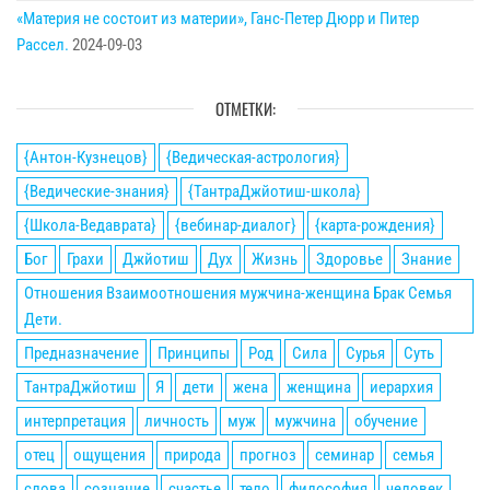
«Материя не состоит из материи», Ганс-Петер Дюрр и Питер
Рассел.
2024-09-03
ОТМЕТКИ:
{Антон-Кузнецов}
{Ведическая-астрология}
{Ведические-знания}
{ТантраДжйотиш-школа}
{Школа-Ведаврата}
{вебинар-диалог}
{карта-рождения}
Бог
Грахи
Джйотиш
Дух
Жизнь
Здоровье
Знание
Отношения Взаимоотношения мужчина-женщина Брак Семья
Дети.
Предназначение
Принципы
Род
Сила
Сурья
Суть
ТантраДжйотиш
Я
дети
жена
женщина
иерархия
интерпретация
личность
муж
мужчина
обучение
отец
ощущения
природа
прогноз
семинар
семья
слова
сознание
счастье
тело
философия
человек