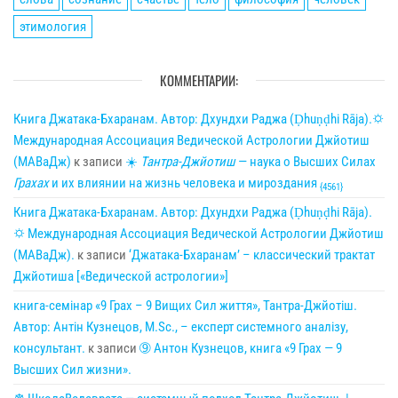
этимология
КОММЕНТАРИИ:
Книга Джатака-Бхаранам. Автор: Дхундхи Раджа (Ḍhuṇḍhi Rāja).🌣
Международная Ассоциация Ведической Астрологии Джйотиш
(МАВаДж)
к записи
☀
Тантра-Джйотиш
— наука о Высших Силах
Грахах
и их влиянии на жизнь человека и мироздания
{4561}
Книга Джатака-Бхаранам. Автор: Дхундхи Раджа (Ḍhuṇḍhi Rāja).
🌣 Международная Ассоциация Ведической Астрологии Джйотиш
(МАВаДж).
к записи
‘Джатака-Бхаранам’ – классический трактат
Джйотиша [«Ведической астрологии»]
книга-семінар «9 Грах – 9 Вищих Сил життя», Тантра-Джйотіш.
Автор: Антін Кузнецов, M.Sc., – експерт системного аналізу,
консультант.
к записи
➈ Антон Кузнецов, книга «9 Грах — 9
Высших Сил жизни».