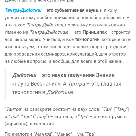
Джйотиша, и в чём суть Тантры.
Тантра-Джйотиш
– это субъективная наука
, и я хочу
уделить этому особое внимание и подробно объяснить –
что такое
Тантра-Джйотиш
, поскольку это очень важно.
Именно на
Тантра-Джйотиш
е — его
Принципах
—строится
вся школа моего Учителя, и все
технологии
, которые он и
я используем, в том числе для анализа карты рождения,
для проведения семинаров, консультаций, для ответов
на любые вопросы, и вообще, для всего в этой жизни.
Джйотиш
– это наука получения Знания
,
«наука Всезнания». А
Тантра
– это главная
технология в
Джйотиш
е.
“
Тантра
” на санскрите состоит из двух слов: “
Тан
” (“
Тану
“)
и “
Тра
“. “
Тан
” (“
Тану
“) – это тело, а “
Тра
” – это инструмент
(«прибор»), технология.
По аналогии “
Мантра
“: “Манас” – ум, “Тра” –