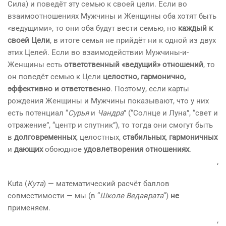
Сила) и поведёт эту семью к своей цели. Если во
взаимоотношениях Мужчины и Женщины оба хотят быть
«ведущими», то они оба будут вести семью, но
каждый к
своей Цели
, в итоге семья не прийдёт ни к одной из двух
этих Целей. Если во взаимодействии Мужчины-и-
Женщины есть
ответственный «ведущий» отношений
, то
он поведёт семью к Цели
целостно, гармонично,
эффективно и ответственно
. Поэтому, если карты
рождения Женщины и Мужчины показывают, что у них
есть потенциал “
Сурья
и
Чандра
” (“Солнце и Луна”, “свет и
отражение”, “центр и спутник”), то тогда они смогут быть
в
долговременных
, целостных,
стабильных
,
гармоничных
и
дающих
обоюдное
удовлетворения
отношениях
.
‘
Kuta (
Кута
) — математический расчёт баллов
совместимости — мы (в “
Школе Ведаврата
“)
не
применяем.
‘