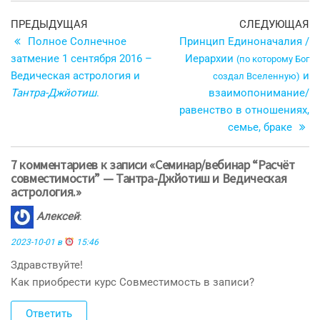
Навигация
Предыдущая
С
ПРЕДЫДУЩАЯ
СЛЕДУЮЩАЯ
запись
з
Полное Солнечное
Принцип Единоначалия /
по
затмение 1 сентября 2016 –
Иерархии
(по которому Бог
записям
Ведическая астрология и
и
создал Вселенную)
Тантра-Джйотиш
.
взаимопонимание/
равенство в отношениях,
семье, браке
7 комментариев к записи «Семинар/вебинар “Расчёт
совместимости” — Тантра-Джйотиш и Ведическая
астрология.»
Алексей
:
2023-10-01 в
15:46
Здравствуйте!
Как приобрести курс Совместимость в записи?
Ответить