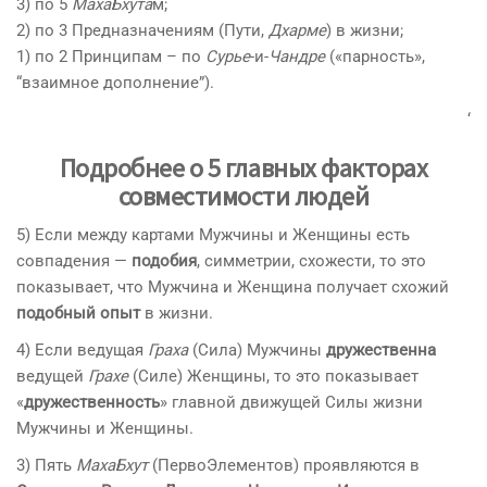
3) по 5
МахаБхута
м;
2) по 3 Предназначениям (Пути,
Дхарме
) в жизни;
1) по 2 Принципам – по
Сурье
-и-
Чандре
(«парность»,
“взаимное дополнение”).
‘
Подробнее о 5 главных факторах
совместимости людей
5) Если между картами Мужчины и Женщины есть
совпадения —
подобия
, симметрии, схожести, то это
показывает, что Мужчина и Женщина получает схожий
подобный опыт
в жизни.
4) Если ведущая
Граха
(Сила) Мужчины
дружественна
ведущей
Грахе
(Силе) Женщины, то это показывает
«
дружественность
» главной движущей Силы жизни
Мужчины и Женщины.
3) Пять
МахаБхут
(ПервоЭлементов) проявляются в