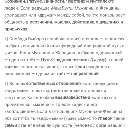
Сознании, Разуме, Личности, Чувствах и Интеллекте
людей. Если ведущие
МахаБхуты
Мужчины и Женщины
совпадают или «дружат» между собой, то это показывает
общность в
осознании, мыслях, действиях, ощущениях и
привычках
.
2) Свобода Выбора («свобода воли») позволяет человеку
выбрать социальный или природный или родовой путь в
жизни. Если Мужчина и Женщина выбрали одинаковый
— один из трёх —
Путь/Предназначение
(
Дхарму
) в своей
жизни
, то это показывает, что их
Цели
находятся в
одинаковом — одном из трёх —
направлений
.
1) Во всех
естественных отношениях
есть «ведущий» и
«ведомый», то есть «ответственный источник» и
«спутник». Как в любом
взаимодействии
есть «дух» и
проявленная «материя», то есть «идея» и его
«воплощение». Если в отношениях Мужчина-и-Женщина
оба хотят быть «ведомыми» («равными»), то
главой
такой
семьи
станет внешняя сущность (человек / организация /