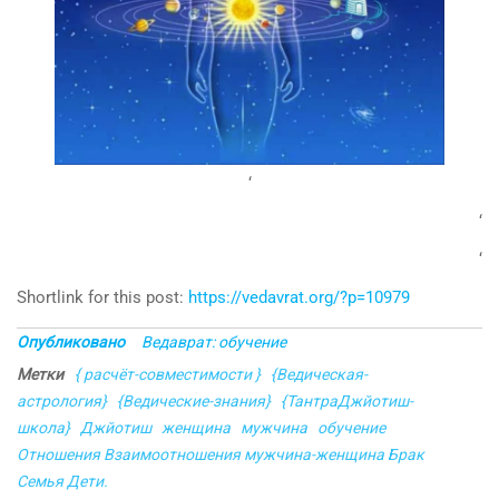
‘
‘
‘
Shortlink for this post:
https://vedavrat.org/?p=10979
Опубликовано
Ведаврат: обучение
Метки
{ расчёт-совместимости }
{Ведическая-
астрология}
{Ведические-знания}
{ТантраДжйотиш-
школа}
Джйотиш
женщина
мужчина
обучение
Отношения Взаимоотношения мужчина-женщина Брак
Семья Дети.