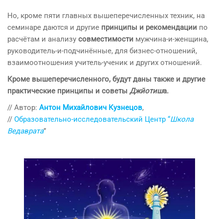
Но, кроме пяти главных вышеперечисленных техник, на
семинаре даются и другие
принципы и рекомендации
по
расчётам и анализу
совместимости
мужчина-и-женщина,
руководитель-и-подчинённые, для бизнес-отношений,
взаимоотношения учитель-ученик и других отношений.
Кроме вышеперечисленного, будут даны также и другие
практические принципы и советы
Джйотиш
а.
// Автор:
Антон Михайлович Кузнецов
,
//
Образовательно-исследовательский Центр “
Школа
Ведаврата
”