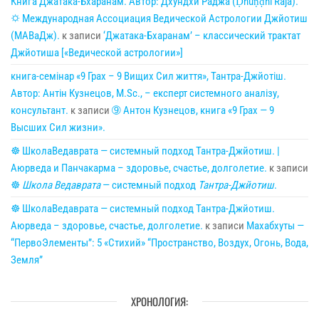
Книга Джатака-Бхаранам. Автор: Дхундхи Раджа (Ḍhuṇḍhi Rāja).
🌣 Международная Ассоциация Ведической Астрологии Джйотиш
(МАВаДж).
к записи
‘Джатака-Бхаранам’ – классический трактат
Джйотиша [«Ведической астрологии»]
книга-семінар «9 Грах – 9 Вищих Сил життя», Тантра-Джйотіш.
Автор: Антін Кузнецов, M.Sc., – експерт системного аналізу,
консультант.
к записи
➈ Антон Кузнецов, книга «9 Грах — 9
Высших Сил жизни».
☸ ШколаВедаврата — системный подход Тантра-Джйотиш. |
Аюрведа и Панчакарма – здоровье, счастье, долголетие.
к записи
☸
Школа Ведаврата
— системный подход
Тантра-Джйотиш
.
☸ ШколаВедаврата — системный подход Тантра-Джйотиш.
Аюрведа – здоровье, счастье, долголетие.
к записи
Махабхуты —
“ПервоЭлементы”: 5 «Стихий» “Пространство, Воздух, Огонь, Вода,
Земля”
ХРОНОЛОГИЯ: