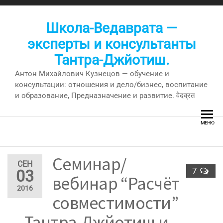
Перейти
к
Школа-Ведаврата —
содержимому
эксперты и консультанты
Тантра-Джйотиш.
Антон Михайлович Кузнецов — обучение и
консультации: отношения и дело/бизнес, воспитание
и образование, Предназначение и развитие. वेदव्रत
МЕНЮ
Семинар/
СЕН
7
03
вебинар “Расчёт
2016
совместимости”
— Тантра-Джйотиш и