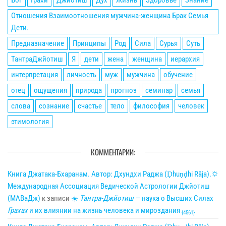
Бог
Грахи
Джйотиш
Дух
Жизнь
Здоровье
Знание
Отношения Взаимоотношения мужчина-женщина Брак Семья
Дети.
Предназначение
Принципы
Род
Сила
Сурья
Суть
ТантраДжйотиш
Я
дети
жена
женщина
иерархия
интерпретация
личность
муж
мужчина
обучение
отец
ощущения
природа
прогноз
семинар
семья
слова
сознание
счастье
тело
философия
человек
этимология
КОММЕНТАРИИ:
Книга Джатака-Бхаранам. Автор: Дхундхи Раджа (Ḍhuṇḍhi Rāja).🌣
Международная Ассоциация Ведической Астрологии Джйотиш
(МАВаДж)
к записи
☀
Тантра-Джйотиш
— наука о Высших Силах
Грахах
и их влиянии на жизнь человека и мироздания
{4561}