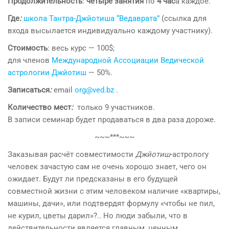
Продолжительность
:
четыре занятия
по
4 час
а каждое.
Где
:
школа Тантра-Джйотиша “Ведаврата”
(ссылка для
входа высылается индивидуально каждому участнику).
Стоимость
: весь курс — 100$;
для членов
Международной Ассоциации Ведической
астрологии Джйотиш
— 50%.
Записаться
:
email
org@ved.bz
.
Количество мест
:
только 9 участников.
В записи семинар будет продаваться в два раза дороже.
~~~***~~~
Заказывая расчёт совместимости
Джйотиш
-астрологу
человек зачастую сам не очень хорошо знает, чего он
ожидает. Будут ли предсказаны в его будущей
совместной жизни с этим человеком наличие «квартиры,
машины, дачи», или подтвердят формулу «чтобы не пил,
не курил, цветы дарил»?.. Но люди забыли, что в
действительности является главным, ценным,