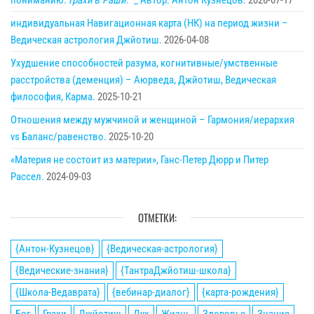
пониманию.
Грахи
в
Раши
.” _ Автор: Антон Кузнецов.
2026-07-17
индивидуальная Навигационная карта (НК) на период жизни –
Ведическая астрология Джйотиш.
2026-04-08
Ухудшение способностей разума, когнитивные/умственные
расстройства (деменция) – Аюрведа, Джйотиш, Ведическая
философия, Карма.
2025-10-21
Отношения между мужчиной и женщиной – Гармония/иерархия
vs Баланс/равенство.
2025-10-20
«Материя не состоит из материи», Ганс-Петер Дюрр и Питер
Рассел.
2024-09-03
ОТМЕТКИ:
{Антон-Кузнецов}
{Ведическая-астрология}
{Ведические-знания}
{ТантраДжйотиш-школа}
{Школа-Ведаврата}
{вебинар-диалог}
{карта-рождения}