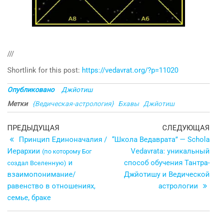
///
Shortlink for this post:
https://vedavrat.org/?p=11020
Опубликовано
Джйотиш
Метки
{Ведическая-астрология}
Бхавы
Джйотиш
Навигация
Предыдущая
С
ПРЕДЫДУЩАЯ
СЛЕДУЮЩАЯ
запись
з
Принцип Единоначалия /
“Школа Ведаврата” — Schola
по
Иерархии
Vedavrata: уникальный
(по которому Бог
записям
и
способ обучения Тантра-
создал Вселенную)
взаимопонимание/
Джйотишу и Ведической
равенство в отношениях,
астрологии
семье, браке