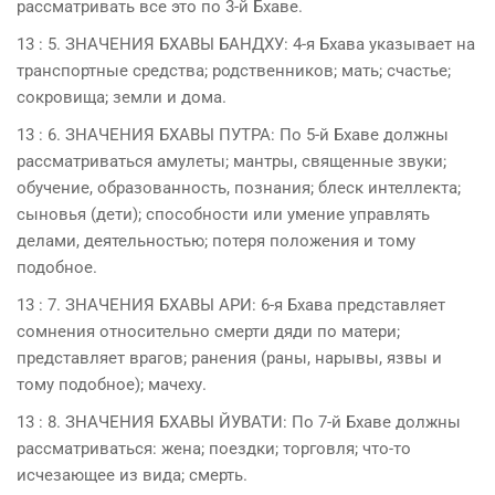
рассматривать все это по 3-й Бхаве.
13 : 5. ЗНАЧЕНИЯ БХAВЫ БАНДХУ: 4-я Бхава указывает на
транспортные средства; родственников; мать; счастье;
сокровища; земли и дома.
13 : 6. ЗНАЧЕНИЯ БХAВЫ ПУТРА: По 5-й Бхаве должны
рассматриваться амулеты; мантры, священные звуки;
обучение, образованность, познания; блеск интеллекта;
сыновья (дети); способности или умение управлять
делами, деятельностью; потеря положения и тому
подобное.
13 : 7. ЗНАЧЕНИЯ БХAВЫ АРИ: 6-я Бхава представляет
сомнения относительно смерти дяди по матери;
представляет врагов; ранения (раны, нарывы, язвы и
тому подобное); мачеху.
13 : 8. ЗНАЧЕНИЯ БХAВЫ ЙУВАТИ: По 7-й Бхаве должны
рассматриваться: жена; поездки; торговля; что-то
исчезающее из вида; смерть.