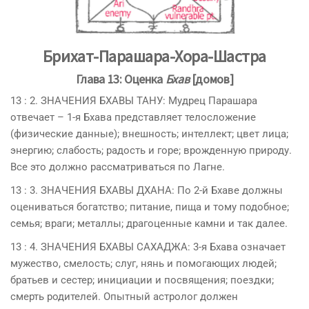
Брихат-Парашара-Хора-Шастра
Глава 13: Оценка
Бхав
[домов]
13 : 2. ЗНАЧЕНИЯ БХAВЫ ТАНУ: Мудрец Пaрaшара
отвечает – 1-я Бхава представляет телосложение
(физические данные); внешность; интеллект; цвет лица;
энергию; слабость; радость и горе; врожденную природу.
Все это должно рассматриваться по Лагне.
13 : 3. ЗНАЧЕНИЯ БХAВЫ ДХАНА: По 2-й Бхаве должны
оцениваться богатство; питание, пища и тому подобное;
семья; враги; металлы; драгоценные камни и так далее.
13 : 4. ЗНАЧЕНИЯ БХAВЫ САХАДЖА: 3-я Бхава означает
мужество, смелость; слуг, нянь и помогающих людей;
братьев и сестер; инициации и посвящения; поездки;
смерть родителей. Опытный астролог должен