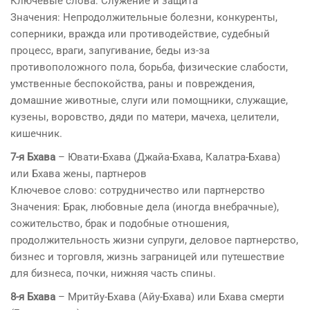
Ключевые слова: Служение и защита
Значения: Непродолжительные болезни, конкуренты,
соперники, вражда или противодействие, судебный
процесс, враги, запугивание, беды из-за
противоположного пола, борьба, физические слабости,
умственные беспокойства, раны и повреждения,
домашние животные, слуги или помощники, служащие,
кузены, воровство, дяди по матери, мачеха, целители,
кишечник.
7-я Бхава
– Ювати-Бхава (Джайа-Бхава, Калатра-Бхава)
или Бхава жены, партнеров
Ключевое слово: сотрудничество или партнерство
Значения: Брак, любовные дела (иногда внебрачные),
сожительство, брак и подобные отношения,
продолжительность жизни супруги, деловое партнерство,
бизнес и торговля, жизнь заграницей или путешествие
для бизнеса, почки, нижняя часть спины.
8-я Бхава
– Мритйу-Бхава (Айу-Бхава) или Бхава смерти