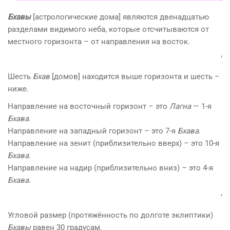
Бхавы
[астрологические дома] являются двенадцатью
разделами видимого неба, которые отсчитываются от
местного горизонта – от направления на восток.
‘
Шесть
Бхав
[домов] находится выше горизонта и шесть –
ниже.
Направление на восточный горизонт – это
Лагна
— 1-я
Бхава
.
Направление на западный горизонт – это 7-я
Бхава
.
Направление на зенит (приблизительно вверх) – это 10-я
Бхава
.
Направление на надир (приблизительно вниз) – это 4-я
Бхава
.
‘
Угловой размер (протяжённость по долготе эклиптики)
Бхавы
равен 30 градусам.