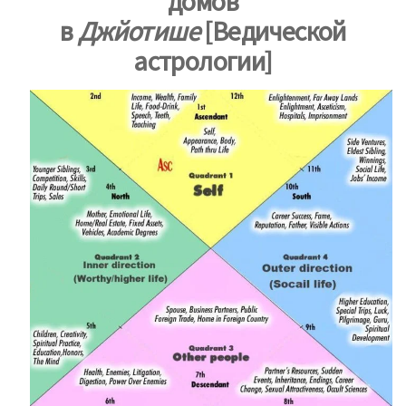
домов
в
Джйотише
[Ведической
астрологии]