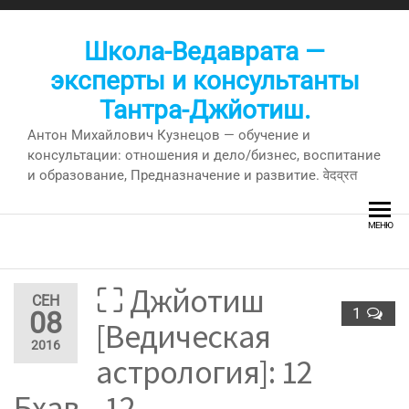
Перейти
к
Школа-Ведаврата —
содержимому
эксперты и консультанты
Тантра-Джйотиш.
Антон Михайлович Кузнецов — обучение и
консультации: отношения и дело/бизнес, воспитание
и образование, Предназначение и развитие. वेदव्रत
МЕНЮ
⛶ Джйотиш
СЕН
1
08
[Ведическая
2016
астрология]: 12
Бхав – 12