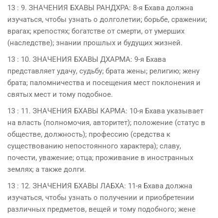
13 : 9. ЗНАЧЕНИЯ БХAВЫ РАНДХРА: 8-я Бхава должна
изучаться, чтобы узнать о долголетии; борьбе, сражении;
врагах; крепостях; богатстве от смерти, от умерших
(наследстве); знании прошлых и будущих жизней.
13 : 10. ЗНАЧЕНИЯ БХAВЫ ДХАРМА: 9-я Бхава
представляет удачу, судьбу; брата жены; религию; жену
брата; паломничества и посещения мест поклонения и
святых мест и тому подобное.
13 : 11. ЗНАЧЕНИЯ БХAВЫ КАРМА: 10-я Бхава указывает
на власть (полномочия, авторитет); положение (статус в
обществе, должность); профессию (средства к
существованию непостоянного характера); славу,
почести, уважение; отца; проживание в иностранных
землях; а также долги.
13 : 12. ЗНАЧЕНИЯ БХAВЫ ЛAБХА: 11-я Бхава должна
изучаться, чтобы узнать о получении и приобретении
различных предметов, вещей и тому подобного; жене