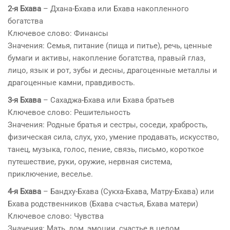
2-я Бхава
– Дхана-Бхава или Бхава накопленного
богатства
Ключевое слово: Финансы
Значения: Семья, питание (пища и питье), речь, ценные
бумаги и активы, накопление богатства, правый глаз,
лицо, язык и рот, зубы и десны, драгоценные металлы и
драгоценные камни, правдивость.
3-я Бхава
– Сахаджа-Бхава или Бхава братьев
Ключевое слово: Решительность
Значения: Родные братья и сестры, соседи, храбрость,
физическая сила, слух, ухо, умение продавать, искусство,
танец, музыка, голос, пение, связь, письмо, короткое
путешествие, руки, оружие, нервная система,
приключение, веселье.
4-я Бхава
– Бандху-Бхава (Сукха-Бхава, Матру-Бхава) или
Бхава родственников (Бхава счастья, Бхава матери)
Ключевое слово: Чувства
Значения: Мать, дом, эмоции, счастье в целом,