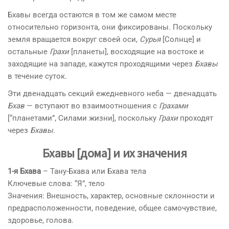
Бхавы всегда остаются в том же самом месте
относительно горизонта, они фиксированы. Поскольку
земля вращается вокруг своей оси,
Сурья
[Солнце] и
остальные
Грахи
[планеты], восходящие на востоке и
заходящие на западе, кажутся проходящими через
Бхавы
в течение суток.
Эти двенадцать секций ежедневного неба — двенадцать
Бхав
— вступают во взаимоотношения с
Грахами
[“планетами”, Силами жизни], поскольку
Грахи
проходят
через
Бхавы
.
Бхавы [дома] и их значения
1-я Бхава
– Тану-Бхава или Бхава тела
Ключевые слова: “Я”, тело
Значения: Внешность, характер, основные склонности и
предрасположенности, поведение, общее самочувствие,
здоровье, голова.