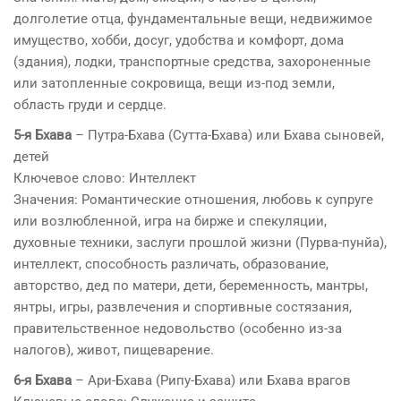
долголетие отца, фундаментальные вещи, недвижимое
имущество, хобби, досуг, удобства и комфорт, дома
(здания), лодки, транспортные средства, захороненные
или затопленные сокровища, вещи из-под земли,
область груди и сердце.
5-я Бхава
– Путра-Бхава (Сутта-Бхава) или Бхава сыновей,
детей
Ключевое слово: Интеллект
Значения: Романтические отношения, любовь к супруге
или возлюбленной, игра на бирже и спекуляции,
духовные техники, заслуги прошлой жизни (Пурва-пунйа),
интеллект, способность различать, образование,
авторство, дед по матери, дети, беременность, мантры,
янтры, игры, развлечения и спортивные состязания,
правительственное недовольство (особенно из-за
налогов), живот, пищеварение.
6-я Бхава
– Ари-Бхава (Рипу-Бхава) или Бхава врагов