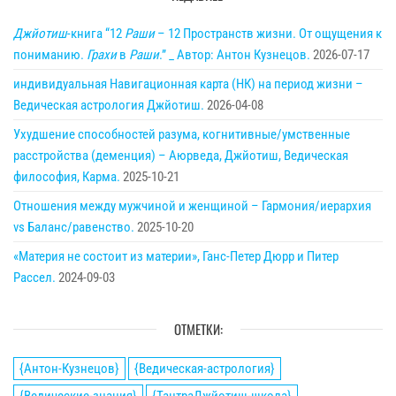
Джйотиш
-книга “12
Раши
– 12 Пространств жизни. От ощущения к
пониманию.
Грахи
в
Раши
.” _ Автор: Антон Кузнецов.
2026-07-17
индивидуальная Навигационная карта (НК) на период жизни –
Ведическая астрология Джйотиш.
2026-04-08
Ухудшение способностей разума, когнитивные/умственные
расстройства (деменция) – Аюрведа, Джйотиш, Ведическая
философия, Карма.
2025-10-21
Отношения между мужчиной и женщиной – Гармония/иерархия
vs Баланс/равенство.
2025-10-20
«Материя не состоит из материи», Ганс-Петер Дюрр и Питер
Рассел.
2024-09-03
ОТМЕТКИ:
{Антон-Кузнецов}
{Ведическая-астрология}