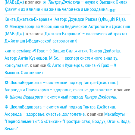
(МАВаДж)
к записи
☀
Тантра-Джйотиш
— наука о Высших Силах
Грахах
и их влиянии на жизнь человека и мироздания
{4561}
Книга Джатака-Бхаранам. Автор: Дхундхи Раджа (Ḍhuṇḍhi Rāja).
🌣 Международная Ассоциация Ведической Астрологии Джйотиш
(МАВаДж).
к записи
‘Джатака-Бхаранам’ – классический трактат
Джйотиша [«Ведической астрологии»]
книга-семінар «9 Грах – 9 Вищих Сил життя», Тантра-Джйотіш.
Автор: Антін Кузнецов, M.Sc., – експерт системного аналізу,
консультант.
к записи
➈ Антон Кузнецов, книга «9 Грах — 9
Высших Сил жизни».
☸ ШколаВедаврата — системный подход Тантра-Джйотиш. |
Аюрведа и Панчакарма – здоровье, счастье, долголетие.
к записи
☸
Школа Ведаврата
— системный подход
Тантра-Джйотиш
.
☸ ШколаВедаврата — системный подход Тантра-Джйотиш.
Аюрведа – здоровье, счастье, долголетие.
к записи
Махабхуты —
“ПервоЭлементы”: 5 «Стихий» “Пространство, Воздух, Огонь, Вода,
Земля”