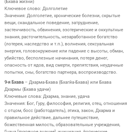
(Бхава жизни)
Ключевое слово: Долголетие
Значения: Долголетие, хронические болезни, скрытые
вещи, скандальное поведение, затруднение,
застенчивость, обвинения, эзотерические и оккультные
знания, расточительность, незаработанное богатство
(лотерея, наследство и т.п.), волнения, сексуальная
энергия, головокружение или падение с высоты, обман,
убийство, бесполезные начинания, потеря денег,
опасность от ядов, вид смерти, препятствия, неудачные
попытки, сны, богатство партнера, воспроизводство.
9-я Бхава
– Дхарма-Бхава (Бхагйа-Бхава) или Бхава
Дхармы (Бхава удачи)
Ключевые слова: Дхарма, знание, удача
Значения: Бог, Гуру, философия, религия, отец, отношения
с отцом, босс (работодатель), этика, закон, Дхарма и
правильное действие, дальнее путешествие,
божественная милость, образовательные учреждения,
Гнана [духовное знание], инициация, йогические