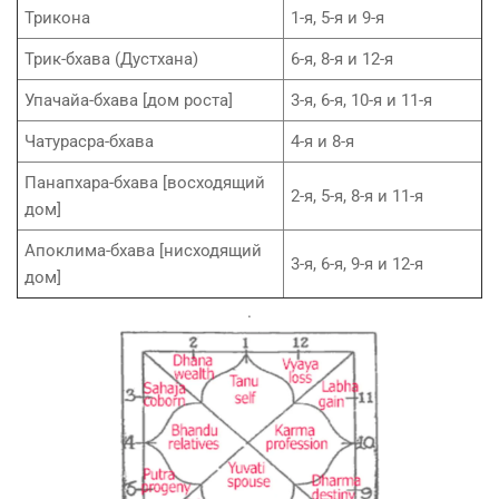
Трикона
1-я, 5-я и 9-я
Трик-бхaва (Дустхaна)
6-я, 8-я и 12-я
Упачайа-бхaва [дом роста]
3-я, 6-я, 10-я и 11-я
Чатурасра-бхaва
4-я и 8-я
Панапхара-бхaва [восходящий
2-я, 5-я, 8-я и 11-я
дом]
Апоклима-бхaва [нисходящий
3-я, 6-я, 9-я и 12-я
дом]
.