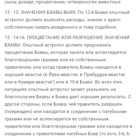
сына; доходе; процветании; четвероногих животных.
13 : 13. ЗНАЧЕНИЯ БХAВЫ ВЬЯЯ: По 12-й Бхаве опытный
астролог должен выяснять расходы; знание о враге;
собственную смерть рожденного и тому подобное.
13 : 14-16. ПРОЦВЕТАНИЕ ИЛИ РАЗРУШЕНИЕ ЗНАЧЕНИЙ
БХAВЫ: Опытный астролог должен предсказать
процветание Бхавы, которая занята или аспектируется
благотворными грахами или ее собственным
правителем, или когда правитель Бхавы находится в
хорошей авастхе (в Йува-авастхе, в Прабуддха-авастхе
или в Кумaра-авастхе’) или в 10-й Бхаве. Во всех этих
ситуациях опытный астролог может указывать на
благополучие Бхавы и Бхава дает хорошие результаты. С
другой стороны, если Бхава, чей правитель разрушен
(поврежден) или находится в соединении с пагубными
грахами или не аспектируется ее собственным
правителем или благотворными грахами или находится в
соединении с правителями пагубных Бхав (то есть 3-й, 6-