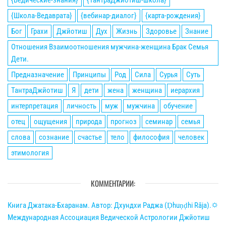
{Ведические-знания}
{ТантраДжйотиш-школа}
{Школа-Ведаврата}
{вебинар-диалог}
{карта-рождения}
Бог
Грахи
Джйотиш
Дух
Жизнь
Здоровье
Знание
Отношения Взаимоотношения мужчина-женщина Брак Семья
Дети.
Предназначение
Принципы
Род
Сила
Сурья
Суть
ТантраДжйотиш
Я
дети
жена
женщина
иерархия
интерпретация
личность
муж
мужчина
обучение
отец
ощущения
природа
прогноз
семинар
семья
слова
сознание
счастье
тело
философия
человек
этимология
КОММЕНТАРИИ:
Книга Джатака-Бхаранам. Автор: Дхундхи Раджа (Ḍhuṇḍhi Rāja).🌣
Международная Ассоциация Ведической Астрологии Джйотиш