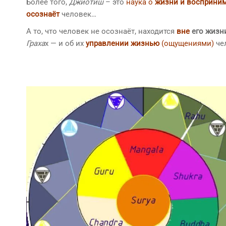
Более того,
Джйотиш
– это
наука о
жизни и восприни
осознаёт
человек…
А то, что человек не осознаёт, находится
вне
его жизн
Граха
х — и об их
управлении жизнью
(ощущениями)
че