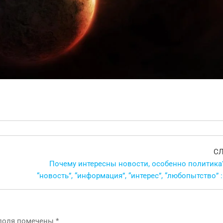
С
Почему интересны новости, особенно политика?
“новость”, “информация”, “интерес”, “любопытство” :
 поля помечены
*