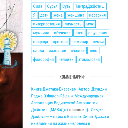
Сила
Сурья
Суть
ТантраДжйотиш
Я
дети
жена
женщина
иерархия
интерпретация
личность
муж
мужчина
обучение
отец
ощущения
природа
прогноз
семинар
семья
слова
сознание
счастье
тело
философия
человек
этимология
КОММЕНТАРИИ:
Книга Джатака-Бхаранам. Автор: Дхундхи
Раджа (Ḍhuṇḍhi Rāja).🌣 Международная
Ассоциация Ведической Астрологии
Джйотиш (МАВаДж)
к записи
☀
Тантра-
Джйотиш
— наука о Высших Силах
Грахах
и
их влиянии на жизнь человека и