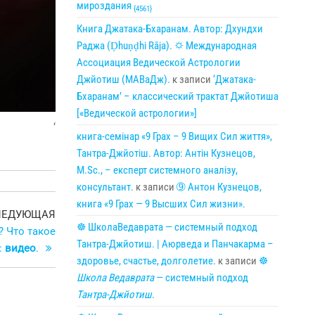
мироздания
{4561}
Книга Джатака-Бхаранам. Автор: Дхундхи
Раджа (Ḍhuṇḍhi Rāja). 🌣 Международная
Ассоциация Ведической Астрологии
Джйотиш (МАВаДж).
к записи
‘Джатака-
Бхаранам’ – классический трактат Джйотиша
[«Ведической астрологии»]
‘
книга-семінар «9 Грах – 9 Вищих Сил життя»,
Тантра-Джйотіш. Автор: Антін Кузнецов,
M.Sc., – експерт системного аналізу,
консультант.
к записи
➈ Антон Кузнецов,
книга «9 Грах — 9 Высших Сил жизни».
Следующая
ЛЕДУЮЩАЯ
☸ ШколаВедаврата — системный подход
запись
 Что такое
Тантра-Джйотиш. | Аюрведа и Панчакарма –
:
видео
.
здоровье, счастье, долголетие.
к записи
☸
Школа Ведаврата
— системный подход
Тантра-Джйотиш
.