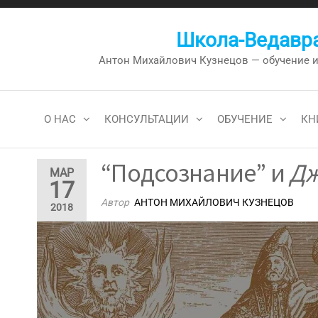
Перейти
к
Школа-Ведавра
содержимому
Антон Михайлович Кузнецов — обучение и к
О НАС
КОНСУЛЬТАЦИИ
ОБУЧЕНИЕ
КН
“Подсознание” и
Д
МАР
17
Автор
АНТОН МИХАЙЛОВИЧ КУЗНЕЦОВ
2018