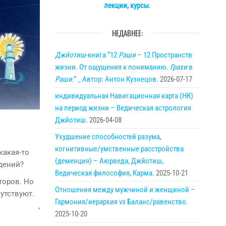
лекции, курсы
.
НЕДАВНЕЕ:
Джйотиш
-книга “12
Раши
– 12 Пространств
жизни. От ощущения к пониманию.
Грахи
в
Раши
.” _ Автор: Антон Кузнецов.
2026-07-17
индивидуальная Навигационная карта (НК)
на период жизни – Ведическая астрология
Джйотиш.
2026-04-08
Ухудшение способностей разума,
когнитивные/умственные расстройства
 какая-то
(деменция) – Аюрведа, Джйотиш,
дений?
Ведическая философия, Карма.
2025-10-21
торов. Но
Отношения между мужчиной и женщиной –
утствуют.
Гармония/иерархия vs Баланс/равенство.
‘
2025-10-20