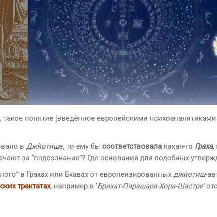
), такое понятие [введённое европейскими психоаналитиками
овало в
Джйотиш
е, то ему бы
соответствовала
какая-то
Граха
,
ечают за “подсознание”? Где основания для подобных утверж
ного” в Грахах или Бхавах от европеизированных
джйотиш
-ав
ских трактатах
, например в ‘
Брихат-Парашара-Хора-Шастре’
отс