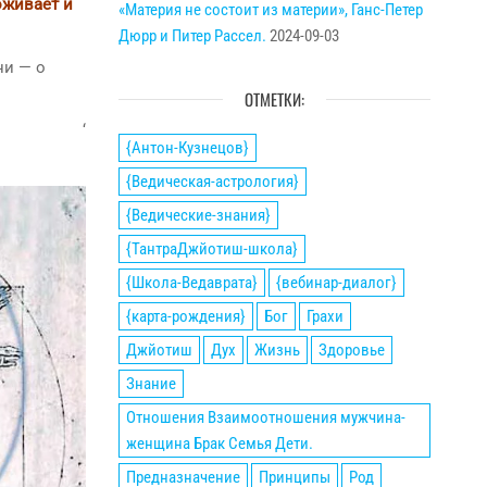
оживает и
«Материя не состоит из материи», Ганс-Петер
Дюрр и Питер Рассел.
2024-09-03
ни — о
ОТМЕТКИ:
‘
{Антон-Кузнецов}
{Ведическая-астрология}
{Ведические-знания}
{ТантраДжйотиш-школа}
{Школа-Ведаврата}
{вебинар-диалог}
{карта-рождения}
Бог
Грахи
Джйотиш
Дух
Жизнь
Здоровье
Знание
Отношения Взаимоотношения мужчина-
женщина Брак Семья Дети.
Предназначение
Принципы
Род