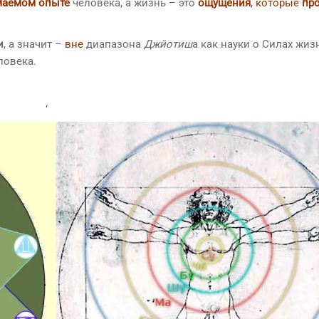
маемом опыте
человека, а жизнь – это
ощущения
, которые
пр
и
, а значит –
вне
диапазона
Джйотиш
а как науки о Силах жиз
ловека.
‘