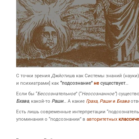
С точки зрения
Джйотиш
а как Системы знаний (науки
и психиатрами] как
“подсознание”
не
существует
… ​
Если бы “
Бессознательное
” (“
Неосознанное”
) существ
Бхава
, какой-то
Раши
… А какие
Граха
,
Раши
и
Бхава
отв
Есть лишь современные интерпретации “подсознатель
упоминания о “подсознании” в
авторитетных
классиче