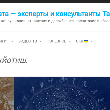
та — эксперты и консультанты Т
онсультации: отношения и дело/бизнес, воспитание и образо
ИГИ |
ВИДЕО, ТВ
ПОЛЕЗНОЕ
UKR
жйотиш
.