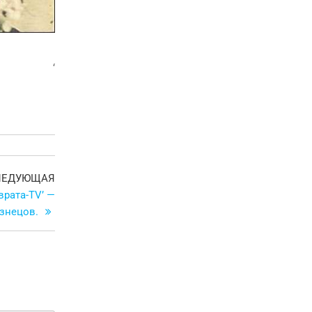
‘
Следующая
ЛЕДУЮЩАЯ
запись
рата-TV’ —
знецов.