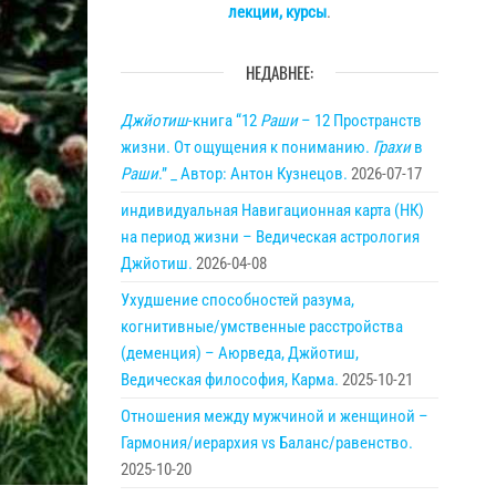
лекции, курсы
.
НЕДАВНЕЕ:
Джйотиш
-книга “12
Раши
– 12 Пространств
жизни. От ощущения к пониманию.
Грахи
в
Раши
.” _ Автор: Антон Кузнецов.
2026-07-17
индивидуальная Навигационная карта (НК)
на период жизни – Ведическая астрология
Джйотиш.
2026-04-08
Ухудшение способностей разума,
когнитивные/умственные расстройства
(деменция) – Аюрведа, Джйотиш,
Ведическая философия, Карма.
2025-10-21
Отношения между мужчиной и женщиной –
Гармония/иерархия vs Баланс/равенство.
2025-10-20