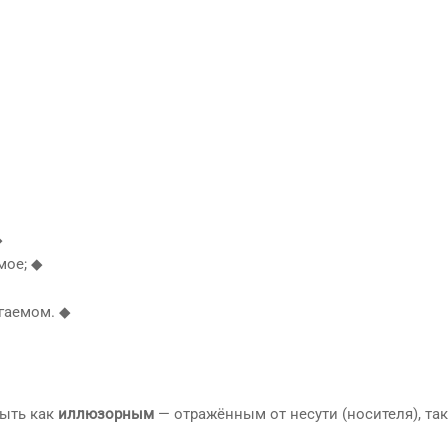
◆
мое; ◆
гаемом. ◆
быть как
иллюзорным
— отражённым от несути (носителя), так