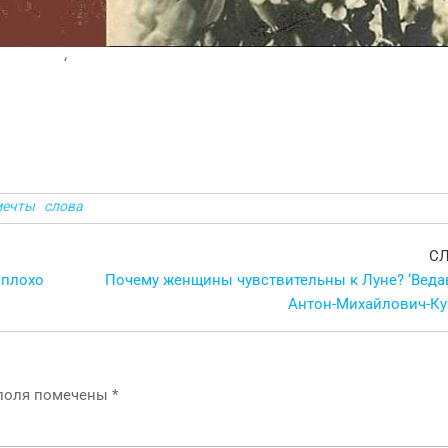
‘
мечты
слова
С
 плохо
Почему женщины чувствительны к Луне? ‘Ведав
Антон-Михайлович-Ку
 поля помечены
*