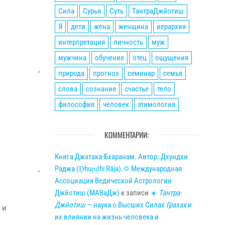
Сила
Сурья
Суть
ТантраДжйотиш
Я
дети
жена
женщина
иерархия
интерпретация
личность
муж
мужчина
обучение
отец
ощущения
природа
прогноз
семинар
семья
‘
слова
сознание
счастье
тело
философия
человек
этимология
КОММЕНТАРИИ:
Книга Джатака-Бхаранам. Автор: Дхундхи
Раджа (Ḍhuṇḍhi Rāja).🌣 Международная
‘
Ассоциация Ведической Астрологии
Джйотиш (МАВаДж)
к записи
☀
Тантра-
Джйотиш
— наука о Высших Силах
Грахах
и
 и
их влиянии на жизнь человека и