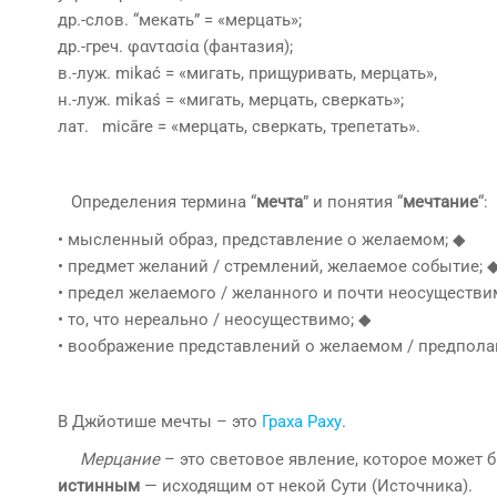
др.-слов. “мекать” = «мерцать»;
др.-греч. φαντασία (фантазия);
в.-луж. mikać = «мигать, прищуривать, мерцать»,
н.-луж. mikaś = «мигать, мерцать, сверкать»;
лат. micārе = «мерцать, сверкать, трепетать».
Определения термина “
мечта
” и понятия “
мечтание
“:
• мысленный образ, представление о желаемом; ◆
• предмет желаний / стремлений, желаемое событие; 
• предел желаемого / желанного и почти неосуществи
• то, что нереально / неосуществимо; ◆
• воображение представлений о желаемом / предпола
В Джйотише мечты – это
Граха Раху
.
Мерцание
– это световое явление, которое может 
истинным
— исходящим от некой Сути (Источника).