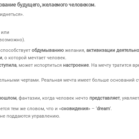
ование будущего, желаемого человеком.
виднеться».
 или
евозможно).
е способствует
обдумыванию
желания,
активизации деятельн
и
, о которой мечтает человек.
ступила
, может испортиться
настроение
. На мечту тратится вр
льными чертами. Реальная мечта имеет больше оснований с
рошлом
, фантазии, когда человек нечто
представляет
, уявляет
тся тем же словом, что и «
сновидения
» – ‘
dream
‘.
 не поддаются управлению.