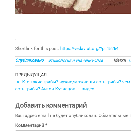
.
Shortlink for this post:
https://vedavrat.org/?p=15264
Опубликовано
Этимология и значение слов
Метки
Навигация
Предыдущая
ПРЕДЫДУЩАЯ
запись
Кто такие грибы? нужно/можно ли есть грибы? чем
по
есть грибы? Антон Кузнецов. + видео.
записям
Добавить комментарий
Ваш адрес email не будет опубликован.
Обязательные
Комментарий
*