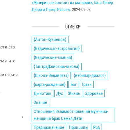
«Материя не состоит из материи», Ганс-Петер
Дюрр и Питер Рассел.
2024-09-03
ОТМЕТКИ:
{Антон-Кузнецов}
ости
его
{Ведическая-астрология}
{Ведические-знания}
емя, что
{ТантраДжйотиш-школа}
читаться
{Школа-Ведаврата}
{вебинар-диалог}
{карта-рождения}
Бог
Грахи
.
Джйотиш
Дух
Жизнь
Здоровье
Знание
Отношения Взаимоотношения мужчина-
женщина Брак Семья Дети.
‘
Предназначение
Принципы
Род