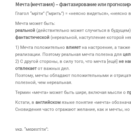
Мечта (мечтания) – фантазирование или прогнозир
Глагол “мріти” (“мрить”) = «неясно видеться», «неясно 
Мечта может быть:
реальной
(действительно может случиться в будущем)
фантастической
(нереальной, наступление которой н
1) Мечта положительно
влияет
на настроение, а такж
реализации. Поэтому реальная мечта полезна для
цел
2) С другой стороны, в силу того, что мечта [ещё]
не на
отвлекает
от важных дел.
Поэтому, мечты обладают положительными и отрицате
полезной, чем нереальная.
Термин «мечта» может быть шире, включая мысли о
п
Кстати, в
английском
языке понятие «мечта» обозначае
Сновидения часто отражают желание, как и мечты, но
укр. “мерехтіти”;