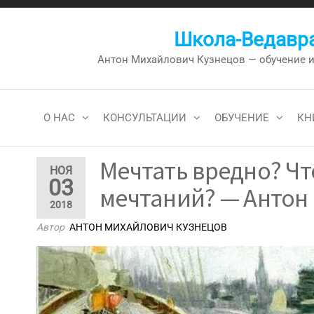
Перейти
к
Школа-Ведавра
содержимому
Антон Михайлович Кузнецов — обучение и к
О НАС
КОНСУЛЬТАЦИИ
ОБУЧЕНИЕ
КН
Мечтать вредно? Чт
НОЯ
03
мечтаний? — Антон 
2018
Автор
АНТОН МИХАЙЛОВИЧ КУЗНЕЦОВ