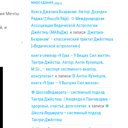
мироздания
{4561}
Книга Джатака-Бхаранам. Автор: Дхундхи
ия Мечты
Раджа (Ḍhuṇḍhi Rāja). 🌣 Международная
Ассоциация Ведической Астрологии
й, и
Джйотиш (МАВаДж).
к записи
‘Джатака-
Бхаранам’ – классический трактат Джйотиша
‘
[«Ведической астрологии»]
книга-семінар «9 Грах – 9 Вищих Сил життя»,
Тантра-Джйотіш. Автор: Антін Кузнецов,
M.Sc., – експерт системного аналізу,
консультант.
к записи
➈ Антон Кузнецов,
книга «9 Грах — 9 Высших Сил жизни».
☸ ШколаВедаврата — системный подход
Тантра-Джйотиш. | Аюрведа и Панчакарма –
здоровье, счастье, долголетие.
к записи
☸
Школа Ведаврата
— системный подход
Тантра-Джйотиш
.