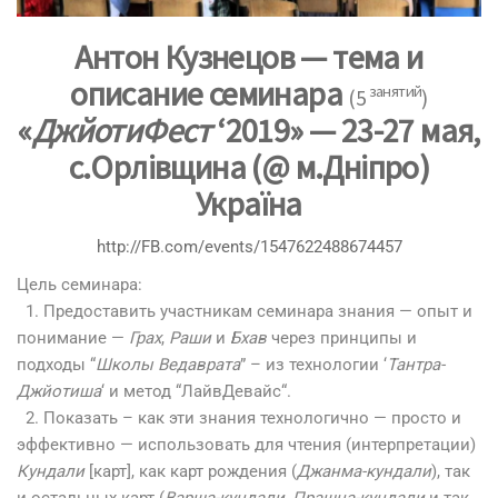
Антон Кузнецов — тема и
описание семинара
занятий
(5
)
«
ДжйотиФест
‘2019» — 23-27 мая,
с.Орлівщина (@ м.Дніпро)
Україна
http://FB.com/events/1547622488674457
Цель семинара:
1. Предоставить участникам семинара знания — опыт и
понимание —
Грах
,
Раши
и
Бхав
через принципы и
подходы “
Школы Ведаврата
” – из технологии ‘
Тантра-
Джйотиша
‘ и метод “
ЛайвДевайс
“.
2. Показать – как эти знания технологично — просто и
эффективно — использовать для чтения (интерпретации)
Кундали
[карт], как карт рождения (
Джанма-кундали
), так
и остальных карт (
Варша-кундали
,
Прашна-кундали
и так