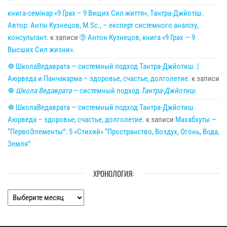
книга-семінар «9 Грах – 9 Вищих Сил життя», Тантра-Джйотіш.
Автор: Антін Кузнецов, M.Sc., – експерт системного аналізу,
консультант.
к записи
➈ Антон Кузнецов, книга «9 Грах — 9
Высших Сил жизни».
☸ ШколаВедаврата — системный подход Тантра-Джйотиш. |
Аюрведа и Панчакарма – здоровье, счастье, долголетие.
к записи
☸
Школа Ведаврата
— системный подход
Тантра-Джйотиш
.
☸ ШколаВедаврата — системный подход Тантра-Джйотиш.
Аюрведа – здоровье, счастье, долголетие.
к записи
Махабхуты —
“ПервоЭлементы”: 5 «Стихий» “Пространство, Воздух, Огонь, Вода,
Земля”
ХРОНОЛОГИЯ:
Хронология: