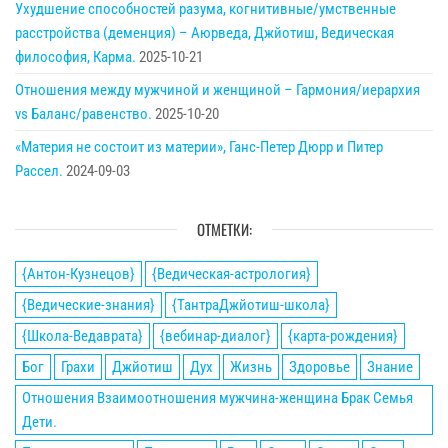
Ухудшение способностей разума, когнитивные/умственные
расстройства (деменция) – Аюрведа, Джйотиш, Ведическая
философия, Карма.
2025-10-21
Отношения между мужчиной и женщиной – Гармония/иерархия
vs Баланс/равенство.
2025-10-20
«Материя не состоит из материи», Ганс-Петер Дюрр и Питер
Рассел.
2024-09-03
ОТМЕТКИ:
{Антон-Кузнецов}
{Ведическая-астрология}
{Ведические-знания}
{ТантраДжйотиш-школа}
{Школа-Ведаврата}
{вебинар-диалог}
{карта-рождения}
Бог
Грахи
Джйотиш
Дух
Жизнь
Здоровье
Знание
Отношения Взаимоотношения мужчина-женщина Брак Семья
Дети.