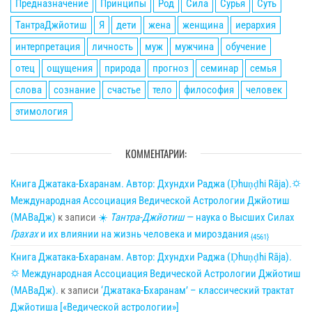
Предназначение
Принципы
Род
Сила
Сурья
Суть
ТантраДжйотиш
Я
дети
жена
женщина
иерархия
интерпретация
личность
муж
мужчина
обучение
отец
ощущения
природа
прогноз
семинар
семья
слова
сознание
счастье
тело
философия
человек
этимология
КОММЕНТАРИИ:
Книга Джатака-Бхаранам. Автор: Дхундхи Раджа (Ḍhuṇḍhi Rāja).🌣
Международная Ассоциация Ведической Астрологии Джйотиш
(МАВаДж)
к записи
☀
Тантра-Джйотиш
— наука о Высших Силах
Грахах
и их влиянии на жизнь человека и мироздания
{4561}
Книга Джатака-Бхаранам. Автор: Дхундхи Раджа (Ḍhuṇḍhi Rāja).
🌣 Международная Ассоциация Ведической Астрологии Джйотиш
(МАВаДж).
к записи
‘Джатака-Бхаранам’ – классический трактат
Джйотиша [«Ведической астрологии»]