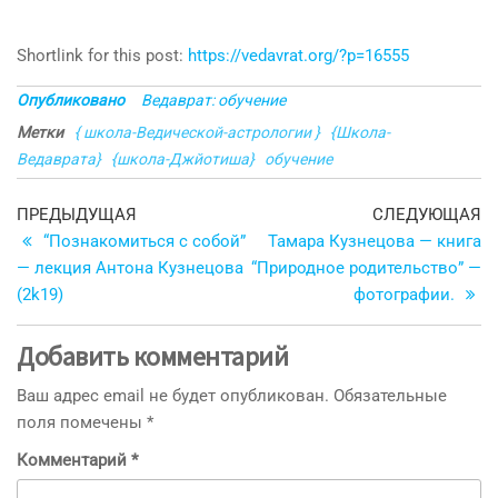
Shortlink for this post:
https://vedavrat.org/?p=16555
Опубликовано
Ведаврат: обучение
Метки
{ школа-Ведической-астрологии }
{Школа-
Ведаврата}
{школа-Джйотиша}
обучение
Навигация
Предыдущая
С
ПРЕДЫДУЩАЯ
СЛЕДУЮЩАЯ
запись
з
“Познакомиться с собой”
Тамара Кузнецова — книга
по
— лекция Антона Кузнецова
“Природное родительство” —
записям
(2k19)
фотографии.
Добавить комментарий
Ваш адрес email не будет опубликован.
Обязательные
поля помечены
*
Комментарий
*