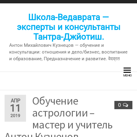
Перейти
к
Школа-Ведаврата —
содержимому
эксперты и консультанты
Тантра-Джйотиш.
Антон Михайлович Кузнецов — обучение и
консультации: отношения и дело/бизнес, воспитание
и образование, Предназначение и развитие. वेदव्रत
МЕНЮ
Обучение
АПР
0
11
астрологии –
2019
мастер и учитель
Антон Кузнецов