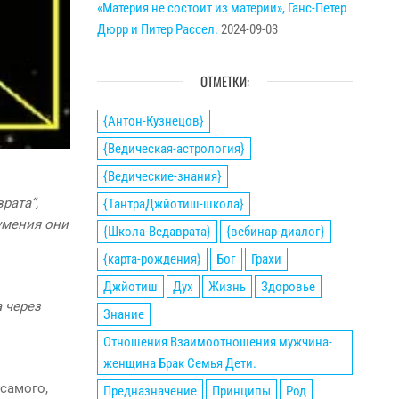
«Материя не состоит из материи», Ганс-Петер
Дюрр и Питер Рассел.
2024-09-03
ОТМЕТКИ:
{Антон-Кузнецов}
{Ведическая-астрология}
{Ведические-знания}
рата”,
{ТантраДжйотиш-школа}
умения они
{Школа-Ведаврата}
{вебинар-диалог}
{карта-рождения}
Бог
Грахи
Джйотиш
Дух
Жизнь
Здоровье
 через
Знание
Отношения Взаимоотношения мужчина-
женщина Брак Семья Дети.
 самого,
Предназначение
Принципы
Род