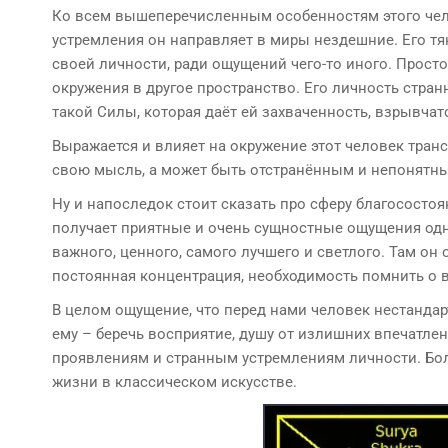
Ко всем вышеперечисленным особенностям этого чело
устремления он направляет в миры нездешние. Его тян
своей личности, ради ощущений чего-то иного. Прост
окружения в другое пространство. Его личность стран
такой Силы, которая даёт ей захваченность, взрывчат
Выражается и влияет на окружение этот человек тра
свою мысль, а может быть отстранённым и непонятн
Ну и напоследок стоит сказать про сферу благосостоя
получает приятные и очень сущностные ощущения одн
важного, ценного, самого лучшего и светлого. Там он
постоянная концентрация, необходимость помнить о 
В целом ощущение, что перед нами человек нестанда
ему – беречь восприятие, душу от излишних впечатлен
проявлениям и странным устремлениям личности. Бо
жизни в классическом искусстве.