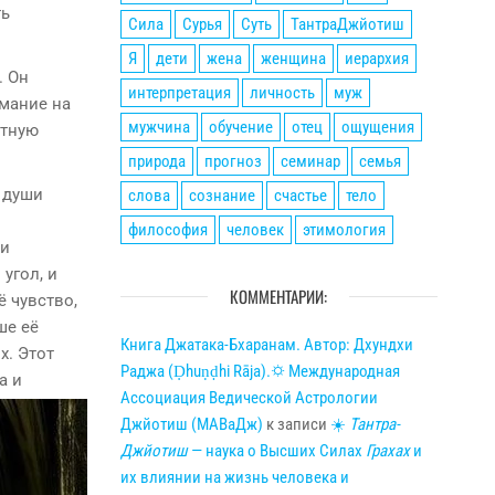
ть
Сила
Сурья
Суть
ТантраДжйотиш
Я
дети
жена
женщина
иерархия
. Он
интерпретация
личность
муж
имание на
мужчина
обучение
отец
ощущения
ятную
природа
прогноз
семинар
семья
 души
слова
сознание
счастье
тело
философия
человек
этимология
 и
угол, и
КОММЕНТАРИИ:
 чувство,
ше её
Книга Джатака-Бхаранам. Автор: Дхундхи
х. Этот
Раджа (Ḍhuṇḍhi Rāja).🌣 Международная
а и
Ассоциация Ведической Астрологии
Джйотиш (МАВаДж)
к записи
☀
Тантра-
Джйотиш
— наука о Высших Силах
Грахах
и
их влиянии на жизнь человека и