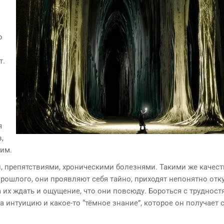
о
в
т.
я
,
ним.
, препятствиями, хроническими болезнями. Такими же качес
рошлого, они проявляют себя тайно, приходят непонятно отку
 их ждать и ощущение, что они повсюду. Бороться с трудност
 интуицию и какое-то “тёмное знание”, которое он получает 