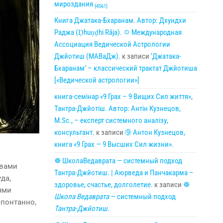
мироздания
{4561}
Книга Джатака-Бхаранам. Автор: Дхундхи
Раджа (Ḍhuṇḍhi Rāja). 🌣 Международная
Ассоциация Ведической Астрологии
Джйотиш (МАВаДж).
к записи
‘Джатака-
Бхаранам’ – классический трактат Джйотиша
[«Ведической астрологии»]
книга-семінар «9 Грах – 9 Вищих Сил життя»,
Тантра-Джйотіш. Автор: Антін Кузнецов,
M.Sc., – експерт системного аналізу,
консультант.
к записи
➈ Антон Кузнецов,
книга «9 Грах — 9 Высших Сил жизни».
☸ ШколаВедаврата — системный подход
твами
Тантра-Джйотиш. | Аюрведа и Панчакарма –
да,
здоровье, счастье, долголетие.
к записи
☸
ями
Школа Ведаврата
— системный подход
спонтанно,
Тантра-Джйотиш
.