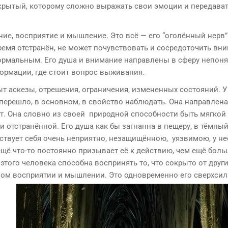
крытый, которому сложно выражать свои эмоции и передава
ие, восприятие и мышление. Это всё — его “оголённый нерв”
 время отстранён, не может почувствовать и сосредоточить вн
нормальным. Его душа и внимание направлены в сферу непон
формации, где стоит вопрос выживания.
т аскезы, отрешения, ограничения, измененных состояний. У
перешло, в основном, в свойство наблюдать. Она направлена
ет. Она словно из своей природной способности быть мягкой
 отстранённой. Его душа как бы загнанна в пещеру, в тёмный 
ствует себя очень неприятно, незащищённою, уязвимою, у неё
е ещё что-то постоянно призывает её к действию, чем ещё боль
этого человека способна воспринять то, что сокрыто от други
ном восприятии и мышлении. Это одновременно его сверхсил