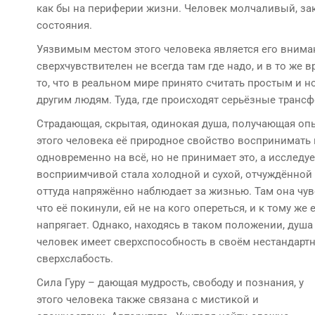
как бы на периферии жизни. Человек молчаливый, за
состояния.
Уязвимым местом этого человека является его вниман
сверхчувствителен не всегда там где надо, и в то же
то, что в реальном мире принято считать простым и 
другим людям. Туда, где происходят серьёзные транс
Страдающая, скрытая, одинокая душа, получающая опы
этого человека её природное свойство воспринимать 
одновременно на всё, но не принимает это, а исследу
восприимчивой стала холодной и сухой, отчуждённой и
оттуда напряжённо наблюдает за жизнью. Там она чув
что её покинули, ей не на кого опереться, и к тому ж
напрягает. Однако, находясь в таком положении, душа 
человек имеет сверхспособность в своём нестандарт
сверхслабость.
Сила Гуру – дающая мудрость, свободу и познания, у
этого человека также связана с мистикой и