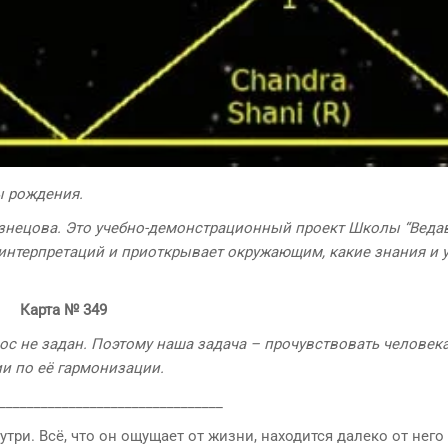
ы рождения.
знецова. Это учебно-демонстрационный проект Школы “Ведав
интерпретаций и приоткрывает окружающим, какие знания и 
Карта
№
349
ос не задан. Поэтому наша задача – прочувствовать человека
ии по её гармонизации.
________________________________
три. Всё, что он ощущает от жизни, находится далеко от него