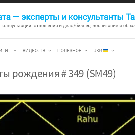
та — эксперты и консультанты Т
онсультации: отношения и дело/бизнес, воспитание и образо
ИГИ |
ВИДЕО, ТВ
ПОЛЕЗНОЕ
UKR
ы рождения # 349 (SM49)