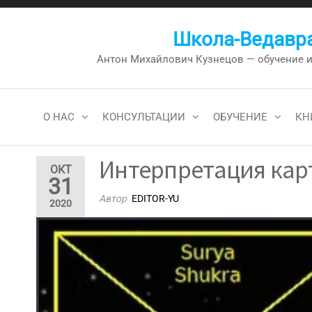
Перейти
к
Школа-Ведавра
содержимому
Антон Михайлович Кузнецов — обучение и к
О НАС
КОНСУЛЬТАЦИИ
ОБУЧЕНИЕ
КН
Интерпретация карт
ОКТ
31
Автор
EDITOR-YU
2020