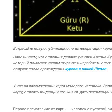
Встречайте новую публикацию по интерпретации карт
Напоминаем, что описания делают ученики Антона Ку
который помогает нашим студентам наработать опыт 
получат после прохождения
курсов в нашей Школе
.
У нас на рассмотрении карта молодого человека. Вопр
карту, описать тенденции его жизни, дать рекомендац
_____________
Первое впечатление от карты — человек с пустотой вну