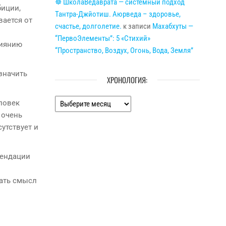
☸ ШколаВедаврата — системный подход
биции,
Тантра-Джйотиш. Аюрведа – здоровье,
вается от
счастье, долголетие.
к записи
Махабхуты —
“ПервоЭлементы”: 5 «Стихий»
лиянию
“Пространство, Воздух, Огонь, Вода, Земля”
значить
ХРОНОЛОГИЯ:
Хронология:
еловек
 очень
утствует и
мендации
ать смысл