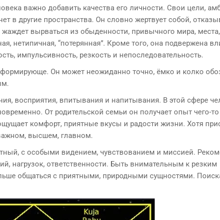
века важно добавить качества его личности. Свои цели, ам
ет в другие пространства. Он словно жертвует собой, отказы
о жаждет вырваться из обыденности, привычного мира, места,
ная, нетипичная, “потерянная”. Кроме того, она подвержена в
ость, импульсивность, резкость и непоследовательность.
нсформирующе. Он может неожиданно точно, ёмко и колко обо
ым.
ния, восприятия, впитывания и напитывания. В этой сфере ч
овременно. От родительской семьи он получает опыт чего-то
 ощущает комфорт, приятные вкусы и радости жизни. Хотя прис
важном, высшем, главном.
ртный, с особыми видением, чувствованием и миссией. Реко
ий, нагрузок, ответственности. Быть внимательным к резким
льше общаться с приятными, природными сущностями. Поиск