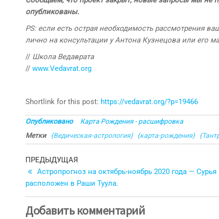
опубликованы.
PS: если есть острая необходимость рассмотрения ва
лично на консультации у Антона Кузнецова или его м
//
Школа Ведаврата
//
www.Vedavrat.org
Shortlink for this post:
https://vedavrat.org/?p=19466
Опубликовано
Карта Рождения - расшифровка
Метки
{Ведическая-астрология}
{карта-рождения}
{Тант
Навигация
Предыдущая
ПРЕДЫДУЩАЯ
запись
Астропрогноз на октябрь-ноябрь 2020 года — Сурья
по
расположен в Раши Туула.
записям
Добавить комментарий