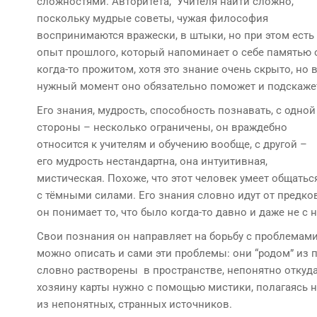
сложностями. Авторитета, Учителя найти сложно,
поскольку мудрые советы, чужая философия
воспринимаются вражески, в штыки, но при этом есть
опыт прошлого, который напоминает о себе памятью 
когда-то прожитом, хотя это знание очень скрыто, но 
нужный момент оно обязательно поможет и подскаже
Его знания, мудрость, способность познавать, с одной
стороны – несколько ограничены, он враждебно
относится к учителям и обучению вообще, с другой –
его мудрость нестандартна, она интуитивная,
мистическая. Похоже, что этот человек умеет общатьс
с тёмными силами. Его знания словно идут от предков
он понимает то, что было когда-то давно и даже не с 
Свои познания он направляет на борьбу с проблемами
можно описать и сами эти проблемы: они “родом” из п
словно растворены в пространстве, непонятно откуда
хозяину карты нужно с помощью мистики, полагаясь на
из непонятных, странных источников.