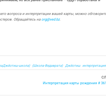
шего вопроса и интерпретации вашей карты, можно обговорить
астеров. Обращайтесь на
org@ved.bz
.
раДжйотиш-школа}
{Школа-Ведаврата}
Джйотиш
интерпретация
С
Интерпретация карты рождения # 361