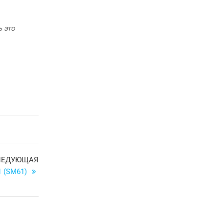
 это
Следующая
ЛЕДУЮЩАЯ
запись
 (SM61)