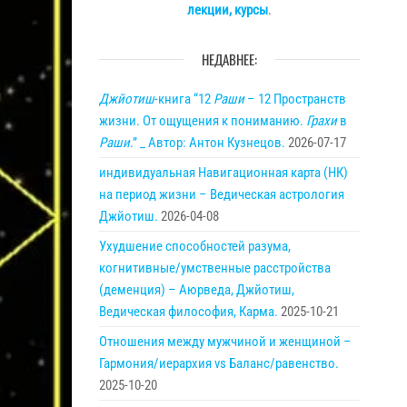
лекции, курсы
.
НЕДАВНЕЕ:
Джйотиш
-книга “12
Раши
– 12 Пространств
жизни. От ощущения к пониманию.
Грахи
в
Раши
.” _ Автор: Антон Кузнецов.
2026-07-17
индивидуальная Навигационная карта (НК)
на период жизни – Ведическая астрология
Джйотиш.
2026-04-08
Ухудшение способностей разума,
когнитивные/умственные расстройства
(деменция) – Аюрведа, Джйотиш,
Ведическая философия, Карма.
2025-10-21
Отношения между мужчиной и женщиной –
Гармония/иерархия vs Баланс/равенство.
2025-10-20