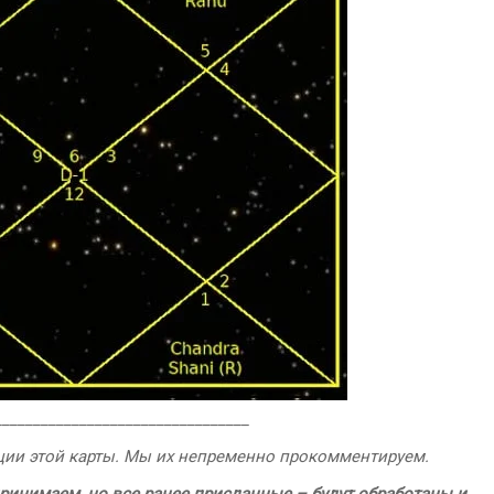
_________________________________
ции этой карты. Мы их непременно прокомментируем.
ринимаем, но все ранее присланные – будут обработаны и