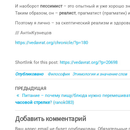
И наоборот
пессимист
– это опытный и уже хорошо з
Таким образом, он –
реалист
, прагматист (прагматик) 
Поэтому я лично – за скептический реализм и здоро
/// АнтінКузнецов
https://vedavrat.org/chronicle/?p=180
Shortlink for this post:
https://vedavrat.org/?p=20698
Опубликовано
Философия
Этимология и значение слов
Навигация
Предыдущая
ПРЕДЫДУЩАЯ
запись
Питание – почему пищу/блюда нужно перемешива
по
часовой стрелке
? (ranok083)
записям
Добавить комментарий
Ваш адрес email не будет опубликован.
Обязательные