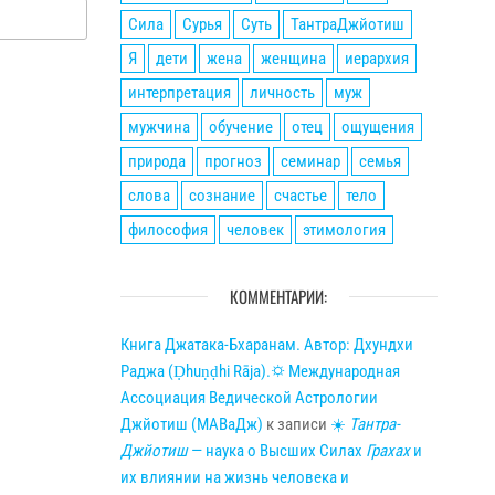
Сила
Сурья
Суть
ТантраДжйотиш
Я
дети
жена
женщина
иерархия
интерпретация
личность
муж
мужчина
обучение
отец
ощущения
природа
прогноз
семинар
семья
слова
сознание
счастье
тело
философия
человек
этимология
КОММЕНТАРИИ:
Книга Джатака-Бхаранам. Автор: Дхундхи
Раджа (Ḍhuṇḍhi Rāja).🌣 Международная
Ассоциация Ведической Астрологии
Джйотиш (МАВаДж)
к записи
☀
Тантра-
Джйотиш
— наука о Высших Силах
Грахах
и
их влиянии на жизнь человека и