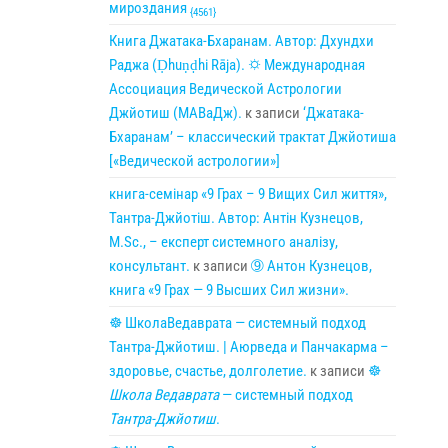
мироздания
{4561}
Книга Джатака-Бхаранам. Автор: Дхундхи
Раджа (Ḍhuṇḍhi Rāja). 🌣 Международная
Ассоциация Ведической Астрологии
Джйотиш (МАВаДж).
к записи
‘Джатака-
Бхаранам’ – классический трактат Джйотиша
[«Ведической астрологии»]
книга-семінар «9 Грах – 9 Вищих Сил життя»,
Тантра-Джйотіш. Автор: Антін Кузнецов,
M.Sc., – експерт системного аналізу,
консультант.
к записи
➈ Антон Кузнецов,
книга «9 Грах — 9 Высших Сил жизни».
☸ ШколаВедаврата — системный подход
Тантра-Джйотиш. | Аюрведа и Панчакарма –
здоровье, счастье, долголетие.
к записи
☸
Школа Ведаврата
— системный подход
Тантра-Джйотиш
.