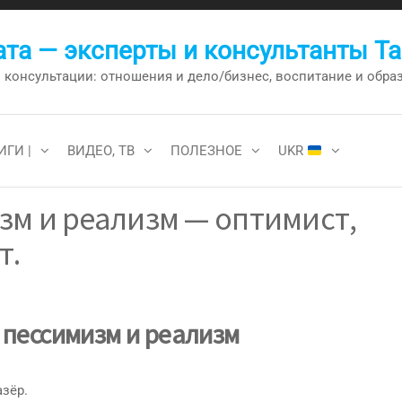
та — эксперты и консультанты Т
онсультации: отношения и дело/бизнес, воспитание и образо
ИГИ |
ВИДЕО, ТВ
ПОЛЕЗНОЕ
UKR
зм и реализм — оптимист,
т.
 пессимизм и реализм
азёр.