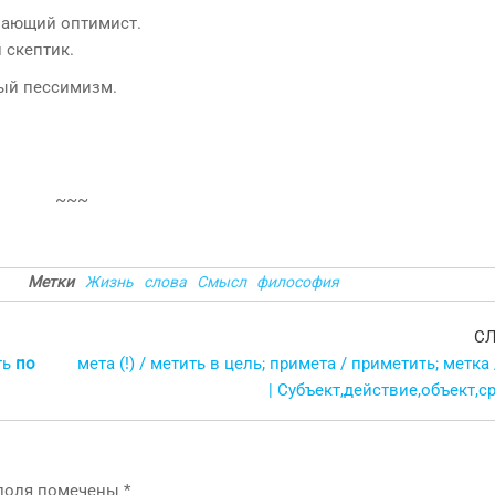
нающий оптимист.
и скептик.
вый пессимизм.
~~~
Метки
Жизнь
слова
Смысл
философия
С
ть
по
мета (!) / метить в цель; примета / приметить; метка 
| Субъект,действие,объект,с
 поля помечены
*