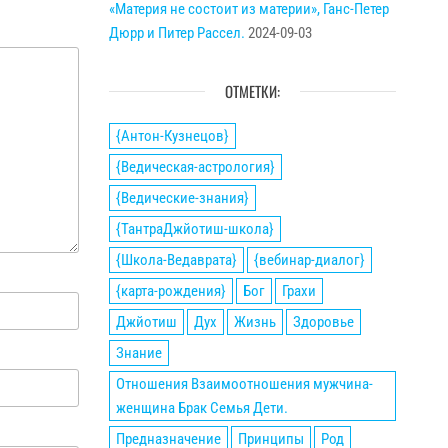
«Материя не состоит из материи», Ганс-Петер
Дюрр и Питер Рассел.
2024-09-03
ОТМЕТКИ:
{Антон-Кузнецов}
{Ведическая-астрология}
{Ведические-знания}
{ТантраДжйотиш-школа}
{Школа-Ведаврата}
{вебинар-диалог}
{карта-рождения}
Бог
Грахи
Джйотиш
Дух
Жизнь
Здоровье
Знание
Отношения Взаимоотношения мужчина-
женщина Брак Семья Дети.
Предназначение
Принципы
Род