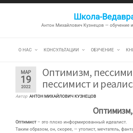
Перейти
к
Школа-Ведавра
содержимому
Антон Михайлович Кузнецов — обучение и к
О НАС
КОНСУЛЬТАЦИИ
ОБУЧЕНИЕ
КН
Оптимизм, пессими
МАР
19
пессимист и реалис
2022
Автор
АНТОН МИХАЙЛОВИЧ КУЗНЕЦОВ
Оптимизм,
Оптимист
– это плохо информированный идеалист.
Таким образом, он, скорее, — утопист, мечтатель, фант