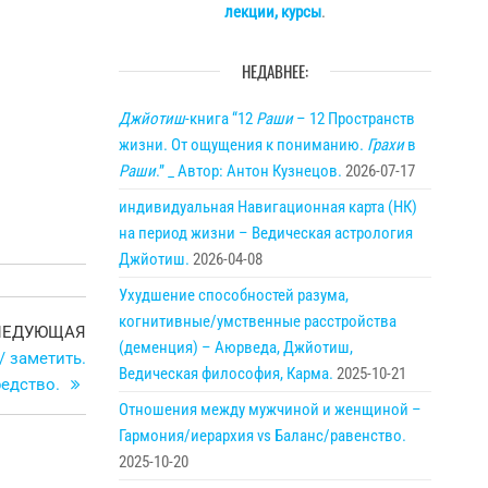
лекции, курсы
.
НЕДАВНЕЕ:
Джйотиш
-книга “12
Раши
– 12 Пространств
жизни. От ощущения к пониманию.
Грахи
в
Раши
.” _ Автор: Антон Кузнецов.
2026-07-17
индивидуальная Навигационная карта (НК)
на период жизни – Ведическая астрология
Джйотиш.
2026-04-08
Ухудшение способностей разума,
когнитивные/умственные расстройства
Следующая
ЛЕДУЮЩАЯ
(деменция) – Аюрведа, Джйотиш,
запись
/ заметить.
Ведическая философия, Карма.
2025-10-21
редство.
Отношения между мужчиной и женщиной –
Гармония/иерархия vs Баланс/равенство.
2025-10-20