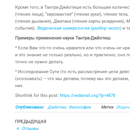
Кроме того, в Тантра-Джйотише есть большие количе
(чтение лица), “хиромантия” (чтение руки), чтение тела,
(чтение дыхания),
Джатака
(чтение карты рождения),
М
события),
Ведическая нумерология (разбор чисел)
и та
Примеры применения науки Тантра-Джйотиш
:
* Если Вам что-то очень нравится или что очень не нр
и это знание не только реально, но и практично, оно п
точно не нужно делать.
* Исследование Сути (то есть рассмотрение цели де
(осознавать) – что мы делаем, почему мы это делаем,
них.
Shortlink for this post:
https://vedavrat.org/?p=4878
Опубликовано
Джйотиш
Философия
Метки
{Ведич
Навигация
Предыдущая
ПРЕДЫДУЩАЯ
запись
Отзывы