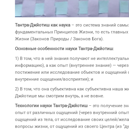
Тантра-Джйотиш как наука
– это система знаний самы
фундаментальных Принципов Жизни, то есть главных
Жизни (Законов Природы / Законов Бога).
Основные особенности науки Тантра-Джйотиш
:
1) В том, что в ней знания получают не интеллектуальн
информацию), а как опыт (внутреннее знание) — чере
постижение или исследование объектов и ощущений о
внутренние ощущения/восприятия); и
2) В том, что она субъективна как субъективна наша жи
Джйотише мы смотрим внутрь, а не вовне.
Технологии науки Тантра-Джйотиш
– это получение зн
опыт от различных ощущений (через внутренний опыт
ощущений из тела, от исследование своих целей/жела
вопросы жизни, от ощущений из своего Центра (из “душ