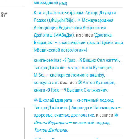
мироздания
{4561}
Книга Джатака-Бхаранам. Автор: Дхундхи
ий?”
Раджа (Ḍhuṇḍhi Rāja). 🌣 Международная
Ассоциация Ведической Астрологии
Джйотиш (МАВаДж).
к записи
‘Джатака-
Бхаранам’ – классический трактат Джйотиша
[«Ведической астрологии»]
книга-семінар «9 Грах – 9 Вищих Сил життя»,
Тантра-Джйотіш. Автор: Антін Кузнецов,
M.Sc., – експерт системного аналізу,
консультант.
к записи
➈ Антон Кузнецов,
книга «9 Грах — 9 Высших Сил жизни».
☸ ШколаВедаврата — системный подход
Тантра-Джйотиш. | Аюрведа и Панчакарма –
здоровье, счастье, долголетие.
к записи
☸
Школа Ведаврата
— системный подход
Тантра-Джйотиш
.