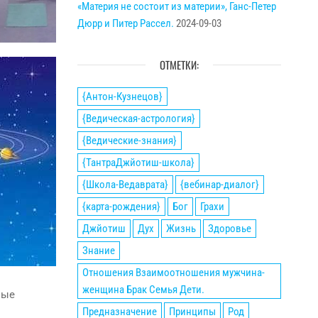
«Материя не состоит из материи», Ганс-Петер
Дюрр и Питер Рассел.
2024-09-03
ОТМЕТКИ:
{Антон-Кузнецов}
{Ведическая-астрология}
{Ведические-знания}
{ТантраДжйотиш-школа}
{Школа-Ведаврата}
{вебинар-диалог}
{карта-рождения}
Бог
Грахи
Джйотиш
Дух
Жизнь
Здоровье
Знание
Отношения Взаимоотношения мужчина-
женщина Брак Семья Дети.
ные
Предназначение
Принципы
Род