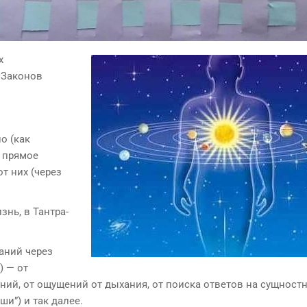
х
 Законов
о (как
з прямое
т них (через
знь, в Тантра-
аний через
) — от
ний, от ощущений от дыхания, от поиска ответов на сущност
и”) и так далее.