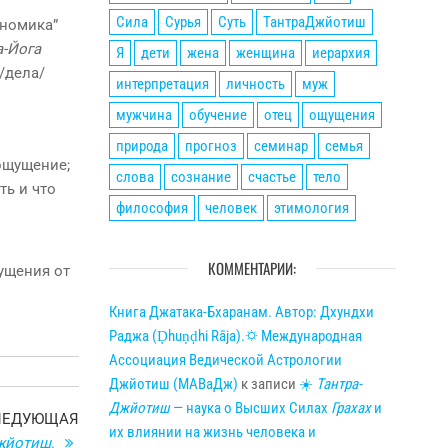
Сила
Сурья
Суть
ТантраДжйотиш
гномика”
а-Йога
Я
дети
жена
женщина
иерархия
/дела/
интерпретация
личность
муж
мужчина
обучение
отец
ощущения
природа
прогноз
семинар
семья
 ощущение;
слова
сознание
счастье
тело
ть и что
философия
человек
этимология
КОММЕНТАРИИ:
щущения от
Книга Джатака-Бхаранам. Автор: Дхундхи
Раджа (Ḍhuṇḍhi Rāja).🌣 Международная
Ассоциация Ведической Астрологии
Джйотиш (МАВаДж)
к записи
☀
Тантра-
Джйотиш
— наука о Высших Силах
Грахах
и
Следующая
ЛЕДУЮЩАЯ
их влиянии на жизнь человека и
запись
жйотиш
.