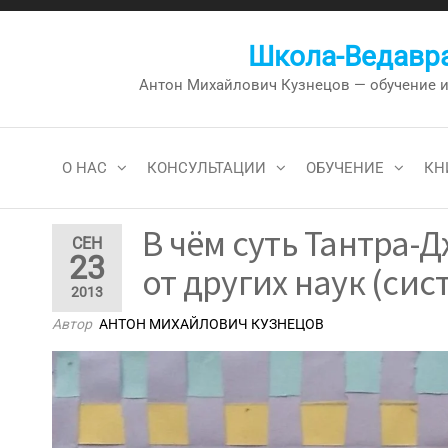
Перейти
к
Школа-Ведавра
содержимому
Антон Михайлович Кузнецов — обучение и к
О НАС
КОНСУЛЬТАЦИИ
ОБУЧЕНИЕ
КН
В чём суть Тантра-
СЕН
23
от других наук (си
2013
Автор
АНТОН МИХАЙЛОВИЧ КУЗНЕЦОВ