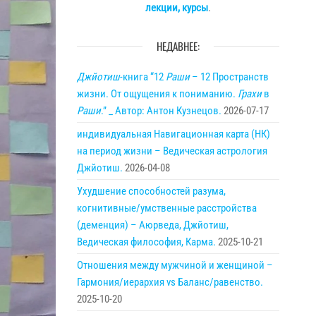
лекции, курсы
.
НЕДАВНЕЕ:
Джйотиш
-книга “12
Раши
– 12 Пространств
жизни. От ощущения к пониманию.
Грахи
в
Раши
.” _ Автор: Антон Кузнецов.
2026-07-17
индивидуальная Навигационная карта (НК)
на период жизни – Ведическая астрология
Джйотиш.
2026-04-08
Ухудшение способностей разума,
когнитивные/умственные расстройства
(деменция) – Аюрведа, Джйотиш,
Ведическая философия, Карма.
2025-10-21
Отношения между мужчиной и женщиной –
Гармония/иерархия vs Баланс/равенство.
2025-10-20