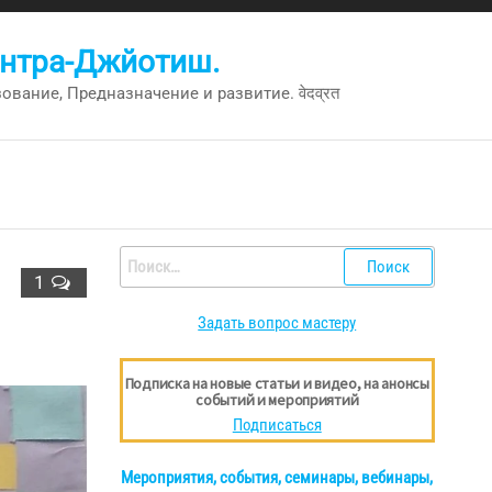
антра-Джйотиш.
вание, Предназначение и развитие. वेदव्रत
Найти:
1
Задать вопрос мастеру
Подписка на новые статьи и видео, на анонсы
событий и мероприятий
Подписаться
Мероприятия, события, семинары, вебинары,