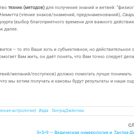
ство
техник (методов)
для получения знаний и ветвей: “физио
Нимитта
(чтение знаков/знамений, предзнаменований),
Свар
ухурта
(выбор благоприятного времени для важного действия
к далее.
авится – то это Ваше хоть и субъективное, но действительное
омогает Вам жить, он даёт понять, что Вам точно следует дела
йствий/желаний/поступков) должно помогать лучше понимать
 что мы хотим получать и каковы будут результаты и наши о
еская-астрология}
Веда
ТантраДжйотиш
С
3×3=9 — Ведическая нумерология и
Тантра-Д