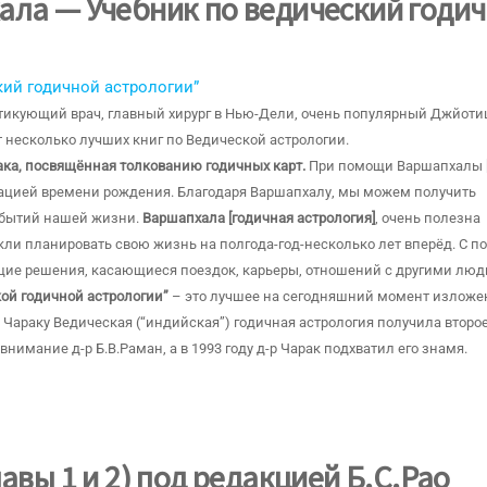
ала — Учебник по ведический годи
кий годичной астрологии”
икующий врач, главный хирург в Нью-Дели, очень популярный Джйоти
т несколько лучших книг по Ведической астрологии.
ака, посвящённая толкованию годичных карт.
При помощи Варшапхалы 
ацией времени рождения. Благодаря Варшапхалу, мы можем получить
обытий нашей жизни.
Варшапхала [годичная астрология]
, очень полезна
и планировать свою жизнь на полгода-год-несколько лет вперёд. С 
ие решения, касающиеся поездок, карьеры, отношений с другими люд
ой годичной астрологии”
– это лучшее на сегодняшний момент изложе
Чараку Ведическая (“индийская”) годичная астрология получила второ
внимание д-р Б.В.Раман, а в 1993 году д-р Чарак подхватил его знамя.
авы 1 и 2) под редакцией Б.С.Рао