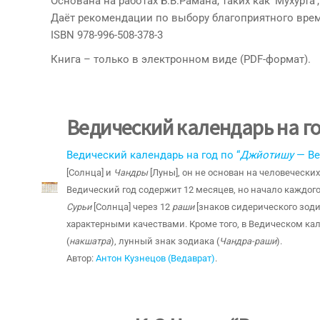
Основана на работах Б.В.Рамана, таких как ‘Мухурта’
Даёт рекомендации по выбору благоприятного време
ISBN 978-996-508-378-3
Книга – только в электронном виде (PDF-формат).
Ведический календарь на г
Ведический календарь на год по “
Джйотишу
— Ве
[Солнца] и
Чандры
[Луны], он не основан на человеческих
Ведический год содержит 12 месяцев, но начало каждо
Сурьи
[Солнца] через 12
раши
[знаков сидерического зод
характерными качествами. Кроме того, в Ведическом кал
(
накшатра
), лунный знак зодиака (
Чандра-раши
).
Автор:
Антон Кузнецов (Ведаврат)
.