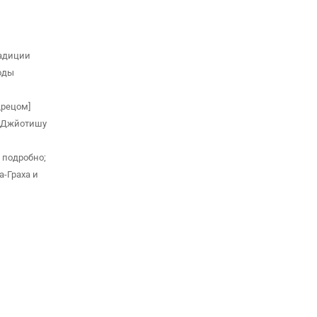
радиции
оды
дрецом]
о Джйотишу
 подробно;
а-Граха и