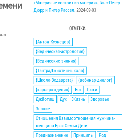
ремени
«Материя не состоит из материи», Ганс-Петер
Дюрр и Питер Рассел.
2024-09-03
ОТМЕТКИ:
зна
{Антон-Кузнецов}
{Ведическая-астрология}
{Ведические-знания}
{ТантраДжйотиш-школа}
{Школа-Ведаврата}
{вебинар-диалог}
{карта-рождения}
Бог
Грахи
Джйотиш
Дух
Жизнь
Здоровье
Знание
Отношения Взаимоотношения мужчина-
женщина Брак Семья Дети.
Предназначение
Принципы
Род