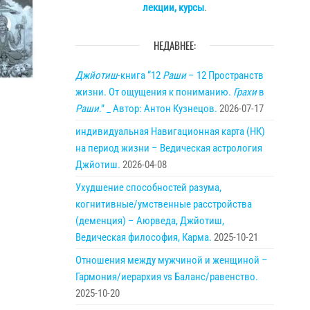
лекции, курсы
.
НЕДАВНЕЕ:
Джйотиш
-книга “12
Раши
– 12 Пространств
жизни. От ощущения к пониманию.
Грахи
в
Раши
.” _ Автор: Антон Кузнецов.
2026-07-17
индивидуальная Навигационная карта (НК)
на период жизни – Ведическая астрология
Джйотиш.
2026-04-08
Ухудшение способностей разума,
когнитивные/умственные расстройства
(деменция) – Аюрведа, Джйотиш,
Ведическая философия, Карма.
2025-10-21
Отношения между мужчиной и женщиной –
Гармония/иерархия vs Баланс/равенство.
2025-10-20