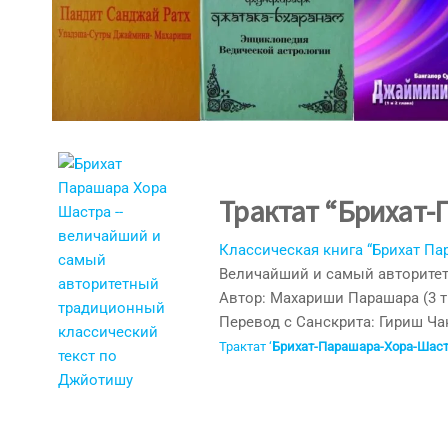
Трактат “Брихат
Классическая книга “Брихат Па
Величайший и самый авторитет
Автор: Махариши Парашара (3 ты
Перевод с Санскрита: Гириш Ча
Трактат ‘
Брихат-Парашара-Хора-Шас