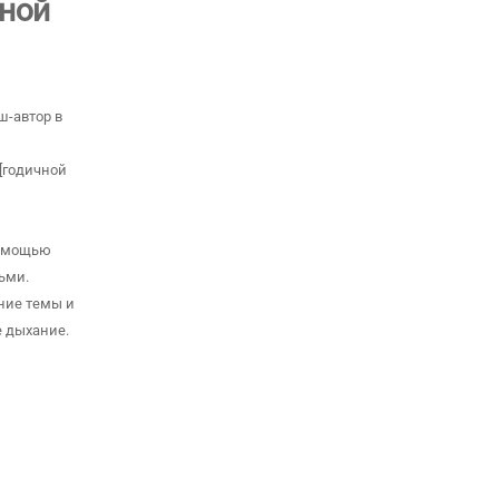
чной
ш-автор в
[годичной
помощью
ьми.
ние темы и
е дыхание.