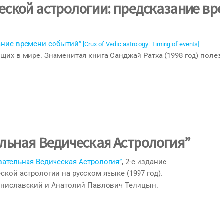
еской астрологии: предсказание в
зание времени событий”
[Crux of Vedic astrology: Timing of events]
их в мире. Знаменитая книга Санджай Ратха (1998 год) поле
льная Ведическая Астрология”
зательная Ведическая Астрология”
, 2-е издание
ской астрологии на русском языке (1997 год).
аниславский и Анатолий Павлович Телицын.