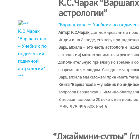
К.С.Чарак “Варшапх
астрологии”
“Варшапхала — Учебник по ведичес
Автор: К.С.Чарак
, дипломированный практ
Индии и на Западе, его перу принадлежи
Варшапхала – это часть астрологии Тадж
астрологии] можно заниматься ректифик
дополнительную привязку ко времени с
современным людям. Сегодня мы привыкл
Варшапхала мы сможем принимать текущ
Книга “Варшапхала — учебник по индийск
вопросов Варшапхалы. Именно благодаря 
В первой половине 20 века к ней привлёк 
ISBN 978-996-508-554-6
“Джаймини-сутры” (гл