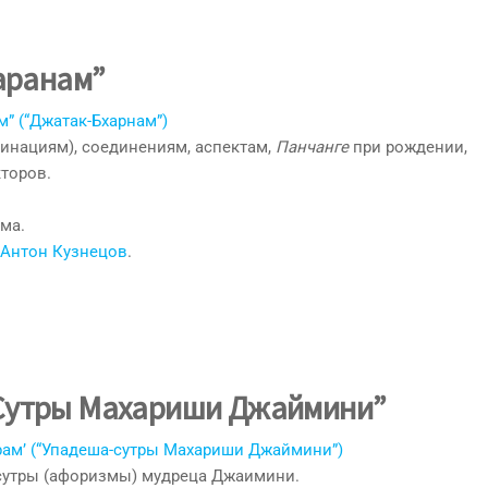
аранам”
” (“Джатак-Бхарнам”)
инациям), соединениям, аспектам,
Панчанге
при рождении,
торов.
ма.
Антон Кузнецов
.
-Сутры Махариши Джаймини”
ам’ (“Упадеша-сутры Махариши Джаймини”)
сутры (афоризмы) мудреца Джаимини.