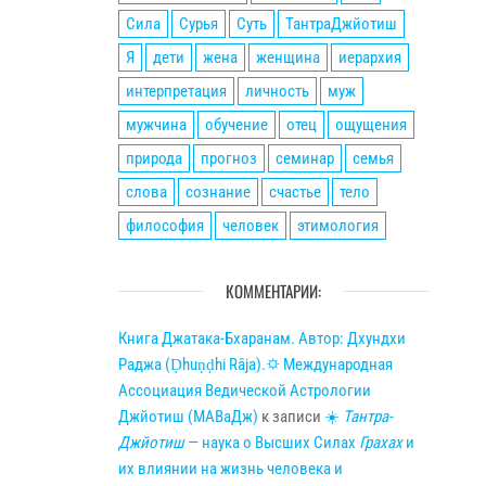
Сила
Сурья
Суть
ТантраДжйотиш
Я
дети
жена
женщина
иерархия
интерпретация
личность
муж
мужчина
обучение
отец
ощущения
природа
прогноз
семинар
семья
слова
сознание
счастье
тело
философия
человек
этимология
КОММЕНТАРИИ:
Книга Джатака-Бхаранам. Автор: Дхундхи
Раджа (Ḍhuṇḍhi Rāja).🌣 Международная
Ассоциация Ведической Астрологии
Джйотиш (МАВаДж)
к записи
☀
Тантра-
Джйотиш
— наука о Высших Силах
Грахах
и
их влиянии на жизнь человека и