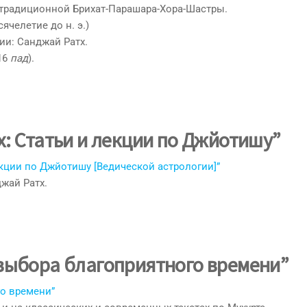
 традиционной Брихат-Парашара-Хора-Шастры.
челетие до н. э.)
ии: Санджай Ратх.
16
пад
).
: Статьи и лекции по Джйотишу”
екции по Джйотишу [Ведической астрологии]”
джай Ратх.
 выбора благоприятного времени”
го времени”