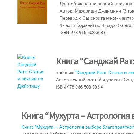
Даёт объяснение знаний и техник
Автор: Махариши Джаймини (3 тыся
Перевод с Санскрита и комментар
4 части (
адхьяи
) по 4
пады
(всего 
ISBN 978-966-508-368-6
Книга “Санджай Ратх
Учебник
“Санджай Ратх: Статьи и л
Автор лекций, статей и уроков: Сан
ISBN 978-966-508-383-X
Книга “Мухурта – Астрология
Книга “Мухурта — Астрология выбора благоприятно