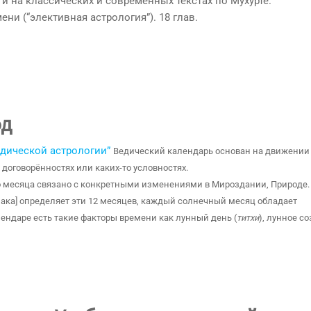
, и на классических и современных текстах по Мухурте.
ни (“элективная астрология”). 18 глав.
од
дической астрологии”
Ведический календарь основан на движени
 договорённостях или каких-то условностях.
го месяца связано с конкретными изменениями в Мироздании, Природе
иака] определяет эти 12 месяцев, каждый солнечный месяц обладает
ендаре есть такие факторы времени как лунный день (
титхи
), лунное с