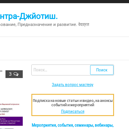
антра-Джйотиш.
вание, Предназначение и развитие. वेदव्रत
–
Найти:
3
Задать вопрос мастеру
Подписка на новые статьи и видео, на анонсы
событий и мероприятий
Подписаться
Мероприятия, события, семинары, вебинары,