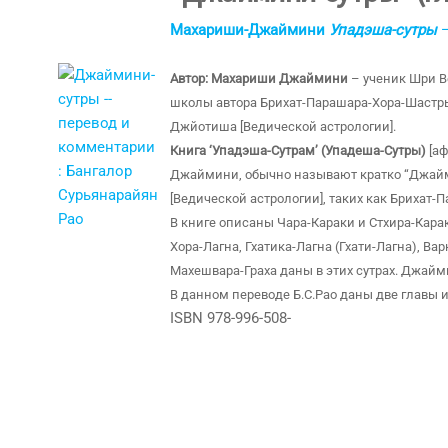
Махариши-Джаймини
Упадэша-сутры
—
Автор: Махариши Джаймини
– ученик Шри В
школы автора Брихат-Парашара-Хора-Шастр
Джйотиша [Ведической астрологии].
Книга ‘Упадэша-Сутрам’ (Упадеша-Сутры)
[а
Джаймини, обычно называют кратко “Джайми
[Ведической астрологии], таких как Брихат-
В книге описаны Чара-Караки и Стхира-Кара
Хора-Лагна, Гхатика-Лагна (Гхати-Лагна), Ва
Махешвара-Граха даны в этих сутрах. Джай
В данном переводе Б.С.Рао даны две главы и
ISBN 978-996-508-