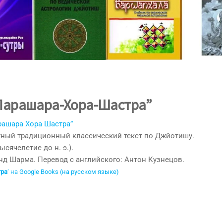
-Парашара-Хора-Шастра”
рашара Хора Шастра”
ный традиционный классический текст по Джйотишу.
сячелетие до н. э.).
нд Шарма. Перевод с английского: Антон Кузнецов.
тра
‘ на Google Books (на русском языке)