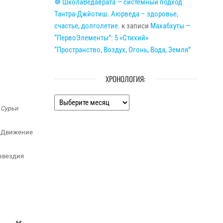
☸ ШколаВедаврата — системный подход
Тантра-Джйотиш. Аюрведа – здоровье,
счастье, долголетие.
к записи
Махабхуты —
“ПервоЭлементы”: 5 «Стихий»
“Пространство, Воздух, Огонь, Вода, Земля”
ХРОНОЛОГИЯ:
Хронология:
и
Сурьи
. Движение
озвездия