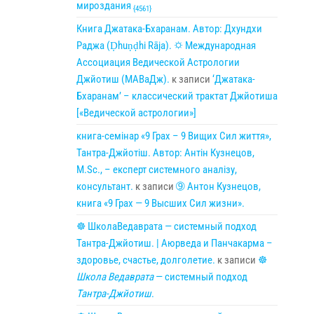
мироздания
{4561}
Книга Джатака-Бхаранам. Автор: Дхундхи
Раджа (Ḍhuṇḍhi Rāja). 🌣 Международная
Ассоциация Ведической Астрологии
Джйотиш (МАВаДж).
к записи
‘Джатака-
Бхаранам’ – классический трактат Джйотиша
[«Ведической астрологии»]
книга-семінар «9 Грах – 9 Вищих Сил життя»,
Тантра-Джйотіш. Автор: Антін Кузнецов,
M.Sc., – експерт системного аналізу,
консультант.
к записи
➈ Антон Кузнецов,
книга «9 Грах — 9 Высших Сил жизни».
☸ ШколаВедаврата — системный подход
Тантра-Джйотиш. | Аюрведа и Панчакарма –
здоровье, счастье, долголетие.
к записи
☸
Школа Ведаврата
— системный подход
Тантра-Джйотиш
.