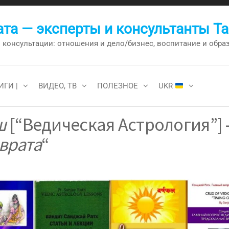
та — эксперты и консультанты Т
онсультации: отношения и дело/бизнес, воспитание и образо
ИГИ |
ВИДЕО, ТВ
ПОЛЕЗНОЕ
UKR
ш
[“Ведическая Астрология”] 
врата
“