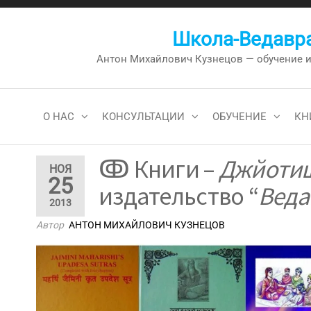
Перейти
к
Школа-Ведавра
содержимому
Антон Михайлович Кузнецов — обучение и к
О НАС
КОНСУЛЬТАЦИИ
ОБУЧЕНИЕ
КН
ↂ Книги –
Джйоти
НОЯ
25
издательство “
Веда
2013
Автор
АНТОН МИХАЙЛОВИЧ КУЗНЕЦОВ