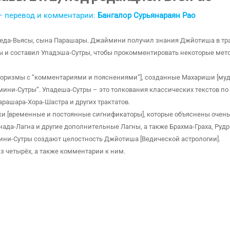
 перевод и комментарии:
Бангалор Сурьянараян Рао
еда-Вьясы, сына Парашары. Джаймини получил знания Джйотиша в т
ы и составил Упадэша-Сутры, чтобы прокомментировать некоторые мет
форизмы с “комментариями и пояснениями”], созданные Махариши [му
ни-Сутры”. Упадеша-Сутры – это толкования классических текстов п
Парашара-Хора-Шастра и других трактатов.
ки [временные и постоянные сигнификаторы], которые объяснены очень
рнада-Лагна и другие дополнительные Лагны, а также Брахма-Граха, Рудр
мини-Сутры создают целостность Джйотиша [Ведической астрологии].
з четырёх, а также комментарии к ним.