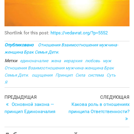
Shortlink for this post:
https://vedavrat.org/?p=5552
Опубликовано
Отношения Взаимоотношения мужчина-
женщина Брак Семья Дети.
Метки
единоначалие
жена
иерархия
любовь
муж
Отношения Взаимоотношения мужчина-женщина Брак
Семья Дети.
ощущения
Принцип
Сила
система
Суть
Я
Навигация
Предыдущая
С
ПРЕДЫДУЩАЯ
СЛЕДУЮЩАЯ
запись
з
Основной закона —
Какова роль в отношениях
по
принцип Единоначалия
принципа Ответственности?
записям