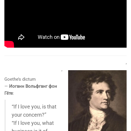
‘
‘
Goethe’s dictum
—
Иоганн Вольфганг фон
Гёте
:
“If I love you, is that
your concern?”
“If I love you, what