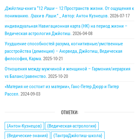
Джйотиш
-книга “12
Раши
– 12 Пространств жизни. От ощущения к
пониманию.
Грахи
в
Раши
.” _ Автор: Антон Кузнецов.
2026-07-17
индивидуальная Навигационная карта (НК) на период жизни –
Ведическая астрология Джйотиш.
2026-04-08
Ухудшение способностей разума, когнитивные/умственные
расстройства (деменция) – Аюрведа, Джйотиш, Ведическая
философия, Карма.
2025-10-21
Отношения между мужчиной и женщиной – Гармония/иерархия
vs Баланс/равенство.
2025-10-20
«Материя не состоит из материи», Ганс-Петер Дюрр и Питер
Рассел.
2024-09-03
ОТМЕТКИ:
{Антон-Кузнецов}
{Ведическая-астрология}
{Ведические-знания}
{ТантраДжйотиш-школа}