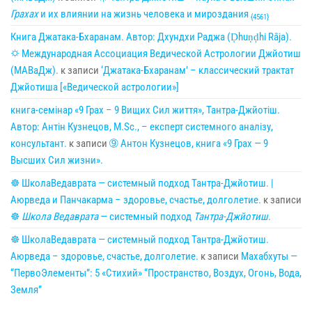
Грахах
и их влиянии на жизнь человека и мироздания
{4561}
Книга Джатака-Бхаранам. Автор: Дхундхи Раджа (Ḍhuṇḍhi Rāja).
🌣 Международная Ассоциация Ведической Астрологии Джйотиш
(МАВаДж).
к записи
‘Джатака-Бхаранам’ – классический трактат
Джйотиша [«Ведической астрологии»]
книга-семінар «9 Грах – 9 Вищих Сил життя», Тантра-Джйотіш.
Автор: Антін Кузнецов, M.Sc., – експерт системного аналізу,
консультант.
к записи
➈ Антон Кузнецов, книга «9 Грах — 9
Высших Сил жизни».
☸ ШколаВедаврата — системный подход Тантра-Джйотиш. |
Аюрведа и Панчакарма – здоровье, счастье, долголетие.
к записи
☸
Школа Ведаврата
— системный подход
Тантра-Джйотиш
.
☸ ШколаВедаврата — системный подход Тантра-Джйотиш.
Аюрведа – здоровье, счастье, долголетие.
к записи
Махабхуты —
“ПервоЭлементы”: 5 «Стихий» “Пространство, Воздух, Огонь, Вода,
Земля”