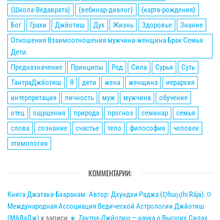
{Школа-Ведаврата}
{вебинар-диалог}
{карта-рождения}
Бог
Грахи
Джйотиш
Дух
Жизнь
Здоровье
Знание
Отношения Взаимоотношения мужчина-женщина Брак Семья
Дети.
Предназначение
Принципы
Род
Сила
Сурья
Суть
ТантраДжйотиш
Я
дети
жена
женщина
иерархия
интерпретация
личность
муж
мужчина
обучение
отец
ощущения
природа
прогноз
семинар
семья
слова
сознание
счастье
тело
философия
человек
этимология
КОММЕНТАРИИ:
Книга Джатака-Бхаранам. Автор: Дхундхи Раджа (Ḍhuṇḍhi Rāja).🌣
Международная Ассоциация Ведической Астрологии Джйотиш
(МАВаДж)
к записи
☀
Тантра-Джйотиш
— наука о Высших Силах