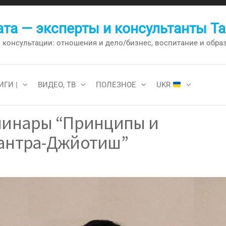
та — эксперты и консультанты Т
онсультации: отношения и дело/бизнес, воспитание и образо
ИГИ |
ВИДЕО, ТВ
ПОЛЕЗНОЕ
UKR
еминары “Принципы и
Тантра-Джйотиш”