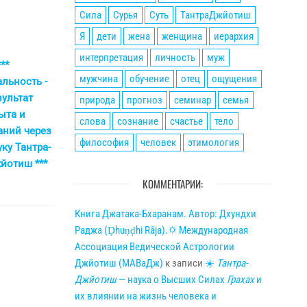
Сила
Сурья
Суть
ТантраДжйотиш
Я
дети
жена
женщина
иерархия
интерпретация
личность
муж
мужчина
обучение
отец
ощущения
природа
прогноз
семинар
семья
слова
сознание
счастье
тело
философия
человек
этимология
КОММЕНТАРИИ:
Книга Джатака-Бхаранам. Автор: Дхундхи
Раджа (Ḍhuṇḍhi Rāja).🌣 Международная
Ассоциация Ведической Астрологии
Джйотиш (МАВаДж)
к записи
☀
Тантра-
Джйотиш
— наука о Высших Силах
Грахах
и
их влиянии на жизнь человека и