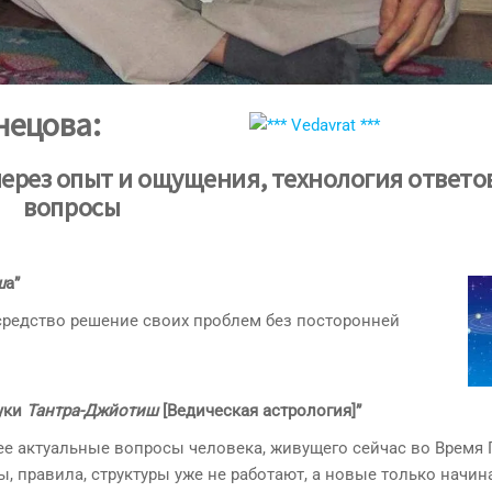
нецова:
ерез опыт и ощущения, технология ответо
вопросы
ш
а”
средство решение своих проблем без посторонней
уки
Тантра-Джйотиш
[Ведическая астрология]”
ее актуальные вопросы человека, живущего сейчас во Время
ы, правила, структуры уже не работают, а новые только начин