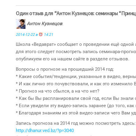
записям
Один отзыв для “Антон Кузнецов: семинары “Прин
Антон Кузнецов
:
2014-12-22 в
14:21
Школа «Ведаврат» сообщает о проведении ещё одной 
для этого следует посмотреть запись семинара-прогн
опубликуем его на нашем сайте в разделе отзывов.
Вопросы о прогнозе на прошедший 2014 год:
* Какие события/тенденции, указанные в видео, вер
* И как лично это почувствовали, и как это изменило
* Прогноз на что сбылся, а на что нет?
* Как бы Вы распланировали свой год, если Вы знали 
* Если увидели эту видео-запись заранее (до того, ка
* Благодаря знаниям из этой видео-записи чего Вам у
Запись прогноза на 2014 год можно посмотреть здесь:
http://dhanur.ved.bz/?p=3040