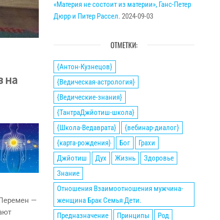
«Материя не состоит из материи», Ганс-Петер
Дюрр и Питер Рассел.
2024-09-03
ОТМЕТКИ:
{Антон-Кузнецов}
в на
{Ведическая-астрология}
{Ведические-знания}
{ТантраДжйотиш-школа}
{Школа-Ведаврата}
{вебинар-диалог}
{карта-рождения}
Бог
Грахи
Джйотиш
Дух
Жизнь
Здоровье
Знание
Отношения Взаимоотношения мужчина-
 Перемен —
женщина Брак Семья Дети.
ают
Предназначение
Принципы
Род