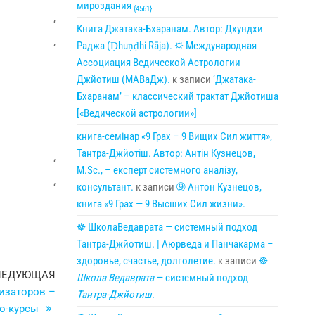
мироздания
{4561}
‘
Книга Джатака-Бхаранам. Автор: Дхундхи
Раджа (Ḍhuṇḍhi Rāja). 🌣 Международная
‘
Ассоциация Ведической Астрологии
Джйотиш (МАВаДж).
к записи
‘Джатака-
Бхаранам’ – классический трактат Джйотиша
[«Ведической астрологии»]
книга-семінар «9 Грах – 9 Вищих Сил життя»,
Тантра-Джйотіш. Автор: Антін Кузнецов,
‘
M.Sc., – експерт системного аналізу,
консультант.
к записи
➈ Антон Кузнецов,
‘
книга «9 Грах — 9 Высших Сил жизни».
☸ ШколаВедаврата — системный подход
Тантра-Джйотиш. | Аюрведа и Панчакарма –
здоровье, счастье, долголетие.
к записи
☸
Следующая
ЛЕДУЮЩАЯ
Школа Ведаврата
— системный подход
запись
изаторов –
Тантра-Джйотиш
.
о-курсы