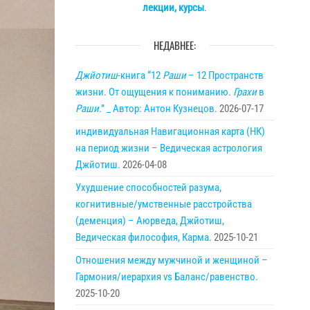
лекции, курсы
.
НЕДАВНЕЕ:
Джйотиш
-книга “12
Раши
– 12 Пространств
жизни. От ощущения к пониманию.
Грахи
в
Раши
.” _ Автор: Антон Кузнецов.
2026-07-17
индивидуальная Навигационная карта (НК)
на период жизни – Ведическая астрология
Джйотиш.
2026-04-08
Ухудшение способностей разума,
когнитивные/умственные расстройства
(деменция) – Аюрведа, Джйотиш,
Ведическая философия, Карма.
2025-10-21
Отношения между мужчиной и женщиной –
Гармония/иерархия vs Баланс/равенство.
2025-10-20