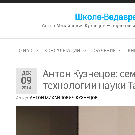
Перейти
к
Школа-Ведавра
содержимому
Антон Михайлович Кузнецов — обучение и к
О НАС
КОНСУЛЬТАЦИИ
ОБУЧЕНИЕ
КН
Антон Кузнецов: с
ДЕК
09
технологии науки 
2014
Автор
АНТОН МИХАЙЛОВИЧ КУЗНЕЦОВ