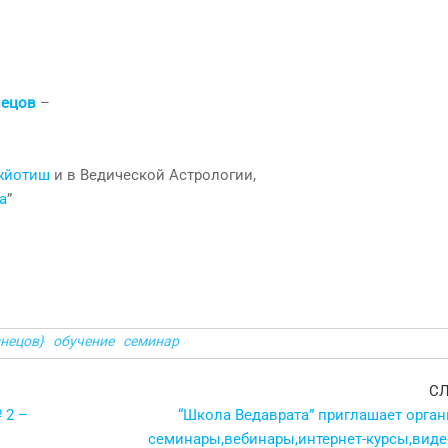
нецов
–
Джйотиш
и в Ведической Астрологии,
а
”
знецов}
обучение
семинар
С
 2 –
“Школа Ведаврата” приглашает орган
семинары,вебинары,интернет-курсы,виде