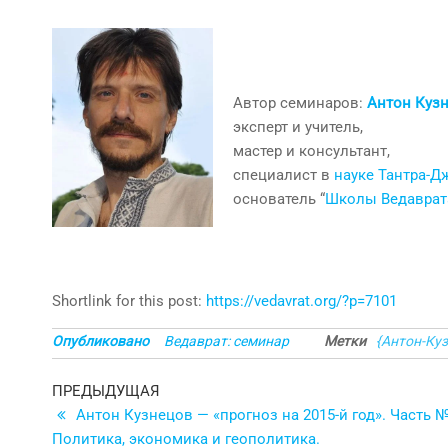
Автор семинаров:
Антон Куз
эксперт и учитель,
мастер и консультант,
специалист в
науке Тантра-
основатель “
Школы Ведаврат
Shortlink for this post:
https://vedavrat.org/?p=7101
Опубликовано
Ведаврат: семинар
Метки
{Антон-Ку
Навигация
Предыдущая
ПРЕДЫДУЩАЯ
запись
Антон Кузнецов — «прогноз на 2015-й год». Часть №
по
Политика, экономика и геополитика.