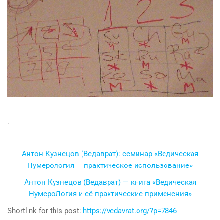
.
Антон Кузнецов (Ведаврат): семинар «Ведическая
Нумерология — практическое использование»
Антон Кузнецов (Ведаврат) — книга «Ведическая
НумероЛогия и её практические применения»
Shortlink for this post:
https://vedavrat.org/?p=7846