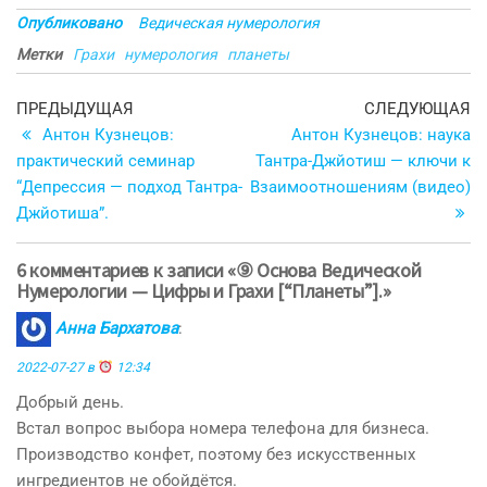
Опубликовано
Ведическая нумерология
Метки
Грахи
нумерология
планеты
Навигация
Предыдущая
С
ПРЕДЫДУЩАЯ
СЛЕДУЮЩАЯ
запись
з
Антон Кузнецов:
Антон Кузнецов: наука
по
практический семинар
Тантра-Джйотиш — ключи к
записям
“Депрессия — подход Тантра-
Взаимоотношениям (видео)
Джйотиша”.
6 комментариев к записи «⑨ Основа Ведической
Нумерологии — Цифры и Грахи [“Планеты”].»
Анна Бархатова
:
2022-07-27 в
12:34
Добрый день.
Встал вопрос выбора номера телефона для бизнеса.
Производство конфет, поэтому без искусственных
ингредиентов не обойдётся.