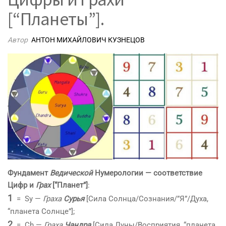
[“Планеты”].
Автор
АНТОН МИХАЙЛОВИЧ КУЗНЕЦОВ
Фундамент
Ведической
Нумерологии — соответствие
Цифр и
Грах
[“Планет”]
:
1
= Sy —
Граха
Сурья
[Сила Солнца/Сознания/”Я”/Духа,
“планета Солнце”];
2
= Ch —
Граха
Чандра
[Сила Луны/Восприятия, “планета