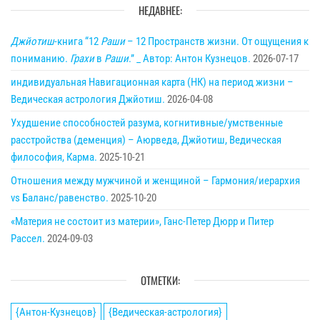
НЕДАВНЕЕ:
Джйотиш
-книга “12
Раши
– 12 Пространств жизни. От ощущения к
пониманию.
Грахи
в
Раши
.” _ Автор: Антон Кузнецов.
2026-07-17
индивидуальная Навигационная карта (НК) на период жизни –
Ведическая астрология Джйотиш.
2026-04-08
Ухудшение способностей разума, когнитивные/умственные
расстройства (деменция) – Аюрведа, Джйотиш, Ведическая
философия, Карма.
2025-10-21
Отношения между мужчиной и женщиной – Гармония/иерархия
vs Баланс/равенство.
2025-10-20
«Материя не состоит из материи», Ганс-Петер Дюрр и Питер
Рассел.
2024-09-03
ОТМЕТКИ:
{Антон-Кузнецов}
{Ведическая-астрология}