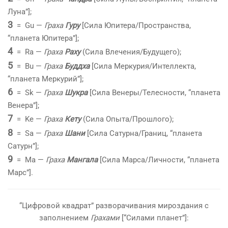
Луна”];
3
= Gu —
Граха
Гуру
[Сила Юпитера/Пространства,
“планета Юпитера”];
4
= Ra —
Граха
Раху
(Сила Влечения/Будущего);
5
= Bu —
Граха
Буддха
[Сила Меркурия/Интеллекта,
“планета Меркурий”];
6
= Sk —
Граха
Шукра
[Сила Венеры/Телесности, “планета
Венера”];
7
= Ke —
Граха
Кету
(Сила Опыта/Прошлого);
8
= Sa —
Граха
Шани
[Сила Сатурна/Границ, “планета
Сатурн”];
9
= Ma —
Граха
Мангала
[Сила Марса/Личности, “планета
Марс”].
“Цифровой квадрат” разворачивания мироздания с
заполнением
Грахами
[“Силами планет”]: