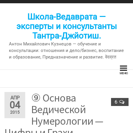
Перейти
к
Школа-Ведаврата —
содержимому
эксперты и консультанты
Тантра-Джйотиш.
Антон Михайлович Кузнецов — обучение и
консультации: отношения и дело/бизнес, воспитание
и образование, Предназначение и развитие. वेदव्रत
МЕНЮ
⑨ Основа
АПР
6
04
Ведической
2015
Нумерологии —
Цифры и Грахи