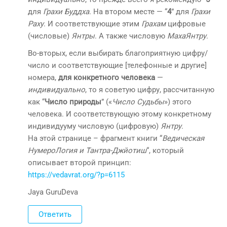
для
Грахи Буддха
. На втором месте — “
4
” для
Грахи
Раху
. И соответствующие этим
Грахам
цифровые
(числовые)
Янтры
. А также числовую
МахаЯнтру
.
Во-вторых, если выбирать благоприятную цифру/
число и соответствующие [телефонные и другие]
номера,
для конкретного человека
—
индивидуально
, то я советую цифру, рассчитанную
как “
Число природы
” («
Число Судьбы
») этого
человека. И соответствующую этому конкретному
индивидууму числовую (цифровую)
Янтру
.
На этой странице – фрагмент книги “
Ведическая
НумероЛогия и Тантра-Джйотиш
“, который
описывает второй принцип:
https://vedavrat.org/?p=6115
Jaya GuruDeva
Ответить