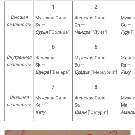
1
2
Высшая
Мужская Сила:
Женская Сила:
Мужск
реальность
Sy —
Ch —
Gu —
Сурья
[“Солнце”]
Чандра
[“Луна”]
Гуру
[
6
5
Внутренняя
Женская:
Мужская Сила:
Женск
реальность
Sk —
Bu —
Ra —
Шукра
[“Венера”]
Буддха
[“Меркурий”]
Раху
7
8
Внешняя
Мужская Сила:
Женская Сила:
Мужск
реальность
Ke —
Sa —
Ma —
Кету
Шани
[“Сатурн”]
Манга
.