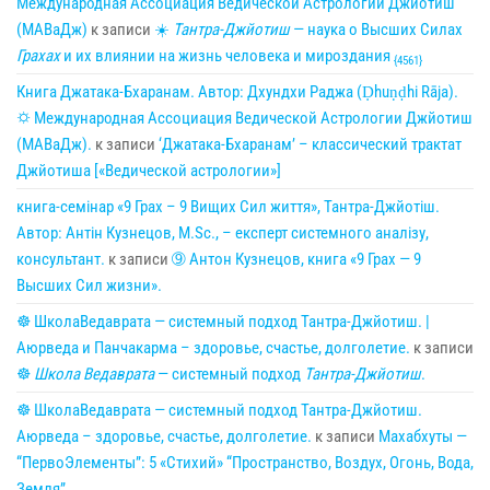
Международная Ассоциация Ведической Астрологии Джйотиш
(МАВаДж)
к записи
☀
Тантра-Джйотиш
— наука о Высших Силах
Грахах
и их влиянии на жизнь человека и мироздания
{4561}
Книга Джатака-Бхаранам. Автор: Дхундхи Раджа (Ḍhuṇḍhi Rāja).
🌣 Международная Ассоциация Ведической Астрологии Джйотиш
(МАВаДж).
к записи
‘Джатака-Бхаранам’ – классический трактат
Джйотиша [«Ведической астрологии»]
книга-семінар «9 Грах – 9 Вищих Сил життя», Тантра-Джйотіш.
Автор: Антін Кузнецов, M.Sc., – експерт системного аналізу,
консультант.
к записи
➈ Антон Кузнецов, книга «9 Грах — 9
Высших Сил жизни».
☸ ШколаВедаврата — системный подход Тантра-Джйотиш. |
Аюрведа и Панчакарма – здоровье, счастье, долголетие.
к записи
☸
Школа Ведаврата
— системный подход
Тантра-Джйотиш
.
☸ ШколаВедаврата — системный подход Тантра-Джйотиш.
Аюрведа – здоровье, счастье, долголетие.
к записи
Махабхуты —
“ПервоЭлементы”: 5 «Стихий» “Пространство, Воздух, Огонь, Вода,
Земля”