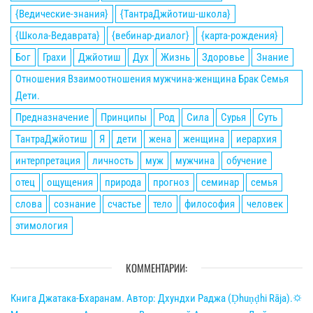
{Ведические-знания}
{ТантраДжйотиш-школа}
{Школа-Ведаврата}
{вебинар-диалог}
{карта-рождения}
Бог
Грахи
Джйотиш
Дух
Жизнь
Здоровье
Знание
Отношения Взаимоотношения мужчина-женщина Брак Семья
Дети.
Предназначение
Принципы
Род
Сила
Сурья
Суть
ТантраДжйотиш
Я
дети
жена
женщина
иерархия
интерпретация
личность
муж
мужчина
обучение
отец
ощущения
природа
прогноз
семинар
семья
слова
сознание
счастье
тело
философия
человек
этимология
КОММЕНТАРИИ:
Книга Джатака-Бхаранам. Автор: Дхундхи Раджа (Ḍhuṇḍhi Rāja).🌣