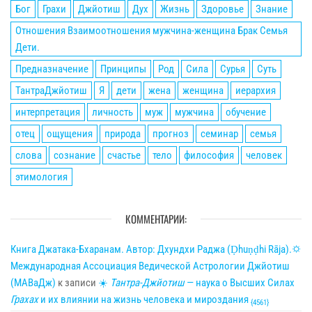
Бог
Грахи
Джйотиш
Дух
Жизнь
Здоровье
Знание
Отношения Взаимоотношения мужчина-женщина Брак Семья
Дети.
Предназначение
Принципы
Род
Сила
Сурья
Суть
ТантраДжйотиш
Я
дети
жена
женщина
иерархия
интерпретация
личность
муж
мужчина
обучение
отец
ощущения
природа
прогноз
семинар
семья
слова
сознание
счастье
тело
философия
человек
этимология
КОММЕНТАРИИ:
Книга Джатака-Бхаранам. Автор: Дхундхи Раджа (Ḍhuṇḍhi Rāja).🌣
Международная Ассоциация Ведической Астрологии Джйотиш
(МАВаДж)
к записи
☀
Тантра-Джйотиш
— наука о Высших Силах
Грахах
и их влиянии на жизнь человека и мироздания
{4561}