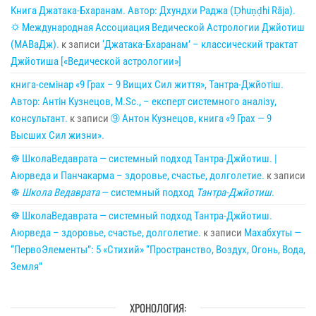
Книга Джатака-Бхаранам. Автор: Дхундхи Раджа (Ḍhuṇḍhi Rāja).
🌣 Международная Ассоциация Ведической Астрологии Джйотиш
(МАВаДж).
к записи
‘Джатака-Бхаранам’ – классический трактат
Джйотиша [«Ведической астрологии»]
книга-семінар «9 Грах – 9 Вищих Сил життя», Тантра-Джйотіш.
Автор: Антін Кузнецов, M.Sc., – експерт системного аналізу,
консультант.
к записи
➈ Антон Кузнецов, книга «9 Грах — 9
Высших Сил жизни».
☸ ШколаВедаврата — системный подход Тантра-Джйотиш. |
Аюрведа и Панчакарма – здоровье, счастье, долголетие.
к записи
☸
Школа Ведаврата
— системный подход
Тантра-Джйотиш
.
☸ ШколаВедаврата — системный подход Тантра-Джйотиш.
Аюрведа – здоровье, счастье, долголетие.
к записи
Махабхуты —
“ПервоЭлементы”: 5 «Стихий» “Пространство, Воздух, Огонь, Вода,
Земля”
ХРОНОЛОГИЯ: