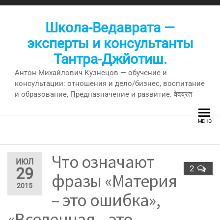
Перейти
к
Школа-Ведаврата —
содержимому
эксперты и консультанты
Тантра-Джйотиш.
Антон Михайлович Кузнецов — обучение и
консультации: отношения и дело/бизнес, воспитание
и образование, Предназначение и развитие. वेदव्रत
МЕНЮ
Что означают
ИЮЛ
2
29
фразы «Материя
2015
– это ошибка»,
«Вселенная – это