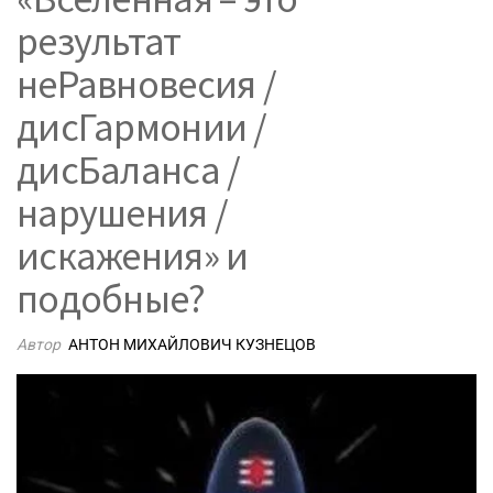
результат
неРавновесия /
дисГармонии /
дисБаланса /
нарушения /
искажения» и
подобные?
Автор
АНТОН МИХАЙЛОВИЧ КУЗНЕЦОВ