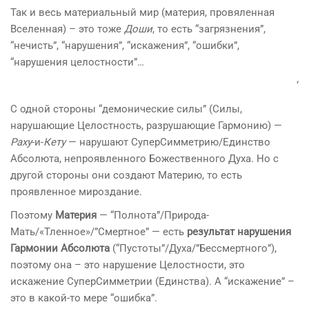
Так и весь материальный мир (материя, провяленная
Вселенная) – это тоже
Доши
, то есть “загрязнения”,
“нечисть”, “нарушения”, “искажения”, “ошибки”,
“нарушения целостности”…
‘
С одной стороны “демонические силы” (Силы,
нарушающие Целостность, разрушающие Гармонию) —
Раху
-и-
Кету
— нарушают СуперСимметрию/Единство
Абсолюта, непроявленного Божественного Духа. Но с
другой стороны они создают Материю, то есть
проявленное мироздание.
Поэтому
Материя
— “Полнота”/Природа-
Мать/«Тленное»/”Смертное” — есть
результат нарушения
Гармонии Абсолюта
(“Пустоты”/Духа/”Бессмертного”),
поэтому она – это нарушение Целостности, это
искажение СуперСимметрии (Единства). А “искажение” –
это в какой-то мере “ошибка”.