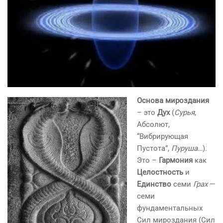
Основа мироздания
– это
Дух
(
Сурья
,
Абсолют,
“Вибрирующая
Пустота”,
Пуруша
…).
Это –
Гармония
как
Целостность
и
Единство
семи
Грах
—
семи
фундаментальных
Сил мироздания (Сил