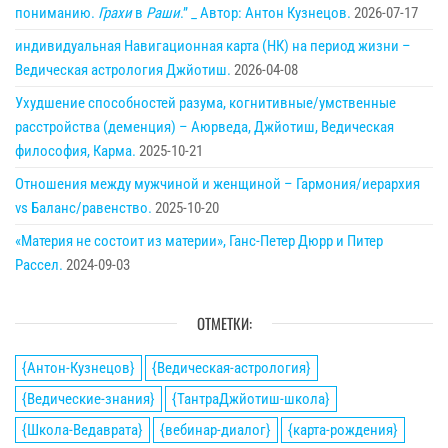
пониманию.
Грахи
в
Раши
.” _ Автор: Антон Кузнецов.
2026-07-17
индивидуальная Навигационная карта (НК) на период жизни –
Ведическая астрология Джйотиш.
2026-04-08
Ухудшение способностей разума, когнитивные/умственные
расстройства (деменция) – Аюрведа, Джйотиш, Ведическая
философия, Карма.
2025-10-21
Отношения между мужчиной и женщиной – Гармония/иерархия
vs Баланс/равенство.
2025-10-20
«Материя не состоит из материи», Ганс-Петер Дюрр и Питер
Рассел.
2024-09-03
ОТМЕТКИ:
{Антон-Кузнецов}
{Ведическая-астрология}
{Ведические-знания}
{ТантраДжйотиш-школа}
{Школа-Ведаврата}
{вебинар-диалог}
{карта-рождения}