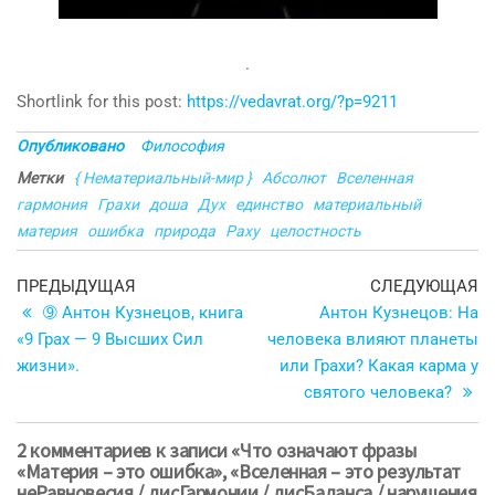
.
Shortlink for this post:
https://vedavrat.org/?p=9211
Опубликовано
Философия
Метки
{ Нематериальный-мир }
Абсолют
Вселенная
гармония
Грахи
доша
Дух
единство
материальный
материя
ошибка
природа
Раху
целостность
Навигация
Предыдущая
С
ПРЕДЫДУЩАЯ
СЛЕДУЮЩАЯ
запись
з
➈ Антон Кузнецов, книга
Антон Кузнецов: На
по
«9 Грах — 9 Высших Сил
человека влияют планеты
записям
жизни».
или Грахи? Какая карма у
святого человека?
2 комментариев к записи «Что означают фразы
«Материя – это ошибка», «Вселенная – это результат
неРавновесия / дисГармонии / дисБаланса / нарушения