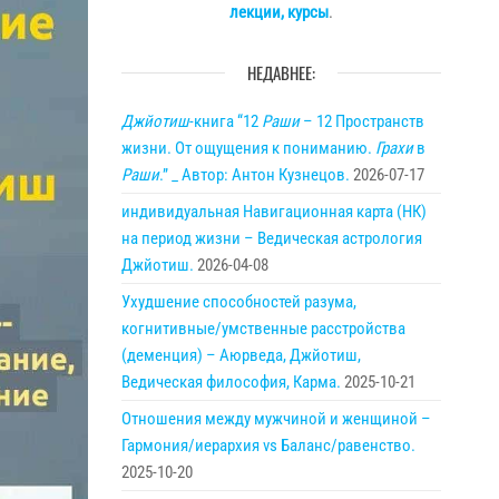
лекции, курсы
.
НЕДАВНЕЕ:
Джйотиш
-книга “12
Раши
– 12 Пространств
жизни. От ощущения к пониманию.
Грахи
в
Раши
.” _ Автор: Антон Кузнецов.
2026-07-17
индивидуальная Навигационная карта (НК)
на период жизни – Ведическая астрология
Джйотиш.
2026-04-08
Ухудшение способностей разума,
когнитивные/умственные расстройства
(деменция) – Аюрведа, Джйотиш,
Ведическая философия, Карма.
2025-10-21
Отношения между мужчиной и женщиной –
Гармония/иерархия vs Баланс/равенство.
2025-10-20