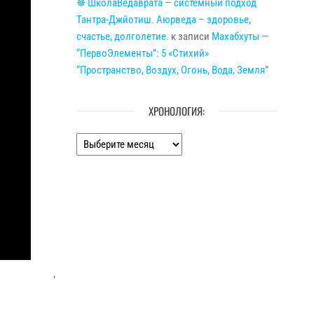
☸ ШколаВедаврата — системный подход
Тантра-Джйотиш. Аюрведа – здоровье,
счастье, долголетие.
к записи
Махабхуты —
“ПервоЭлементы”: 5 «Стихий»
“Пространство, Воздух, Огонь, Вода, Земля”
ХРОНОЛОГИЯ:
Хронология:
‘