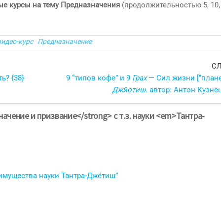
ые курсы на тему Предназначения
(продолжительностью 5, 10, 
видео-курс
Предназначение
С
ь? {38}
9 “типов кофе” и 9
Грах
— Сил жизни [“плане
Джйотиш
. автор: Антон Кузн
ачение и призвание</strong> с т.з. науки <em>Тантра-
имущества науки Тантра-Джётиш”