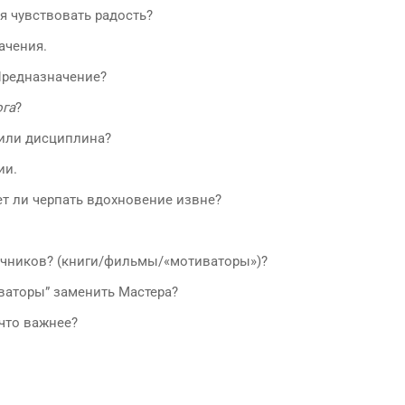
я чувствовать радость?
ачения.
Предназначение?
ога
?
 или дисциплина?
ии.
ет ли черпать вдохновение извне?
очников? (книги/фильмы/«мотиваторы»)?
иваторы” заменить Мастера?
что важнее?