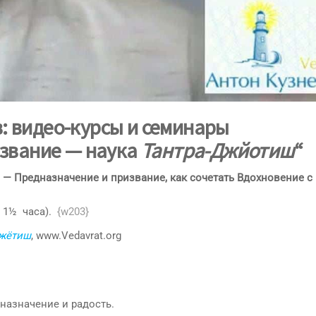
: видео-курсы и семинары
извание — наука
Тантра-Джйотиш
“
 — Предназначение и призвание, как сочетать Вдохновение с
= 1½ часа).
{w203}
Джётиш
, www.Vedavrat.org
назначение и радость.