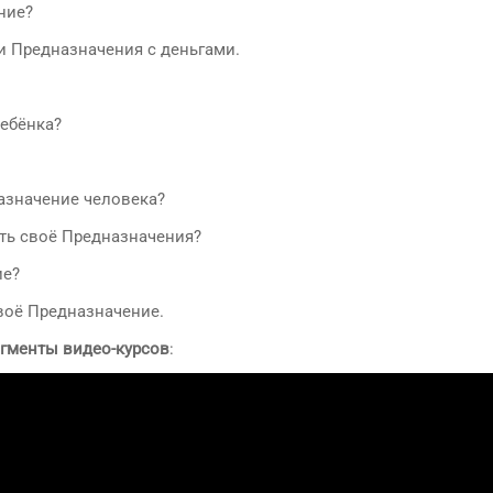
ние?
и Предназначения с деньгами.
ребёнка?
азначение человека?
ять своё Предназначения?
ие?
воё Предназначение.
гменты видео-курсов
: