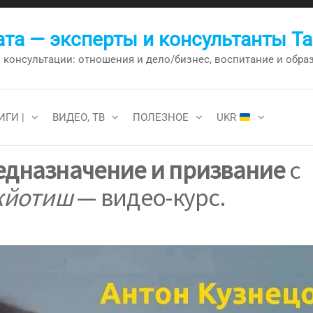
та — эксперты и консультанты Т
онсультации: отношения и дело/бизнес, воспитание и образо
ИГИ |
ВИДЕО, ТВ
ПОЛЕЗНОЕ
UKR
едназначение и призвание
с
жйотиш
— видео-курс.