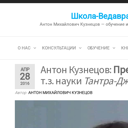
Перейти
к
Школа-Ведавра
содержимому
Антон Михайлович Кузнецов — обучение и к
О НАС
КОНСУЛЬТАЦИИ
ОБУЧЕНИЕ
КН
Антон Кузнецов:
Пр
АПР
28
т.з. науки
Тантра-Д
2016
Автор
АНТОН МИХАЙЛОВИЧ КУЗНЕЦОВ