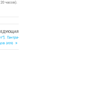
20 часов).
Следующая
ЛЕДУЮЩАЯ
запись
т”].
Тантра-
ецов
{#39}