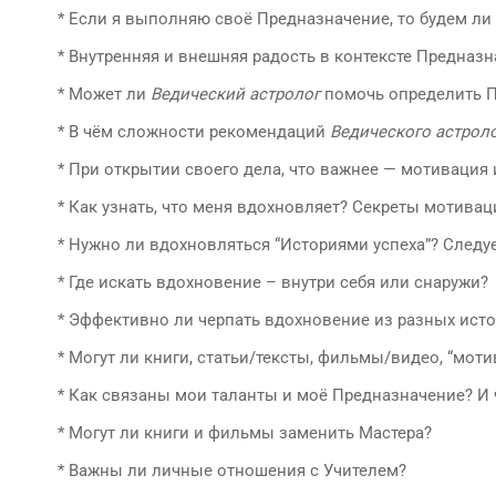
* Если я выполняю своё Предназначение, то будем ли 
* Внутренняя и внешняя радость в контексте Предназн
* Может ли
Ведический астролог
помочь определить 
* В чём сложности рекомендаций
Ведического астрол
* При открытии своего дела, что важнее — мотивация
* Как узнать, что меня вдохновляет? Секреты мотивац
* Нужно ли вдохновляться “Историями успеха”? Следу
* Где искать вдохновение – внутри себя или снаружи?
* Эффективно ли черпать вдохновение из разных ист
* Могут ли книги, статьи/тексты, фильмы/видео, “мот
* Как связаны мои таланты и моё Предназначение? И 
* Могут ли книги и фильмы заменить Мастера?
* Важны ли личные отношения с Учителем?