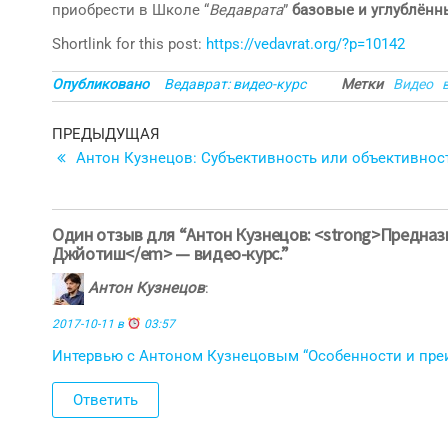
приобрести в Школе “
Ведаврата
”
базовые и углублённ
Shortlink for this post:
https://vedavrat.org/?p=10142
Опубликовано
Ведаврат: видео-курс
Метки
Видео
Навигация
Предыдущая
ПРЕДЫДУЩАЯ
запись
Антон Кузнецов: Субъективность или объективност
по
записям
Один отзыв для “Антон Кузнецов: <strong>Предназн
Джйотиш</em> — видео-курс.”
Антон Кузнецов
:
2017-10-11 в
03:57
Интервью с Антоном Кузнецовым “Особенности и пре
Ответить