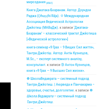
мироздания
{4561}
Книга Джатака-Бхаранам. Автор: Дхундхи
Раджа (Ḍhuṇḍhi Rāja). 🌣 Международная
Ассоциация Ведической Астрологии
Джйотиш (МАВаДж).
к записи
‘Джатака-
Бхаранам’ – классический трактат Джйотиша
[«Ведической астрологии»]
книга-семінар «9 Грах – 9 Вищих Сил життя»,
Тантра-Джйотіш. Автор: Антін Кузнецов,
M.Sc., – експерт системного аналізу,
консультант.
к записи
➈ Антон Кузнецов,
книга «9 Грах — 9 Высших Сил жизни».
☸ ШколаВедаврата — системный подход
Тантра-Джйотиш. | Аюрведа и Панчакарма –
здоровье, счастье, долголетие.
к записи
☸
Школа Ведаврата
— системный подход
Тантра-Джйотиш
.