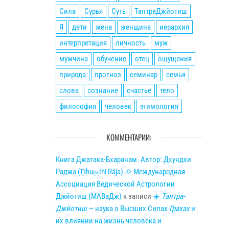
Сила
Сурья
Суть
ТантраДжйотиш
Я
дети
жена
женщина
иерархия
интерпретация
личность
муж
мужчина
обучение
отец
ощущения
природа
прогноз
семинар
семья
слова
сознание
счастье
тело
философия
человек
этимология
КОММЕНТАРИИ:
Книга Джатака-Бхаранам. Автор: Дхундхи
Раджа (Ḍhuṇḍhi Rāja).🌣 Международная
Ассоциация Ведической Астрологии
Джйотиш (МАВаДж)
к записи
☀
Тантра-
Джйотиш
— наука о Высших Силах
Грахах
и
их влиянии на жизнь человека и