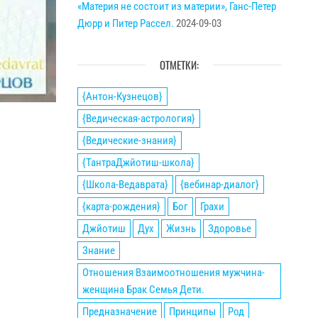
«Материя не состоит из материи», Ганс-Петер
Дюрр и Питер Рассел.
2024-09-03
ОТМЕТКИ:
{Антон-Кузнецов}
{Ведическая-астрология}
{Ведические-знания}
{ТантраДжйотиш-школа}
{Школа-Ведаврата}
{вебинар-диалог}
{карта-рождения}
Бог
Грахи
Джйотиш
Дух
Жизнь
Здоровье
Знание
Отношения Взаимоотношения мужчина-
женщина Брак Семья Дети.
Предназначение
Принципы
Род