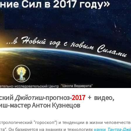
еский
Джйотиш
-прогноз-
2017
+ видео,
иш-мастер Антон Кузнецов
стрологический “гороскоп”) и тенденции в жизни человечеств
а”. Он базируется на знаниях и технологиях
науки
Тантра-Дж