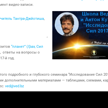
мент видео-записи.
и учитель Тантра-Джйотиша
,
‘
нзитов
“планет” (
Грах
, Сил
м, ответы на вопросы о
17-й год.
того подробного и глубокого семинара “Исследование Сил 201
семи дополнительными материалами — таблицами, схемами, ка
ес:
ved@ved.bz