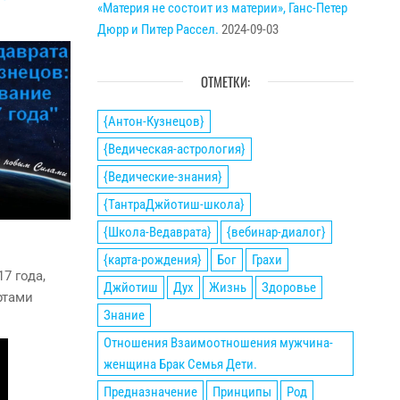
«Материя не состоит из материи», Ганс-Петер
Дюрр и Питер Рассел.
2024-09-03
ОТМЕТКИ:
{Антон-Кузнецов}
{Ведическая-астрология}
{Ведические-знания}
{ТантраДжйотиш-школа}
{Школа-Ведаврата}
{вебинар-диалог}
{карта-рождения}
Бог
Грахи
7 года,
Джйотиш
Дух
Жизнь
Здоровье
ртами
Знание
Отношения Взаимоотношения мужчина-
женщина Брак Семья Дети.
Предназначение
Принципы
Род