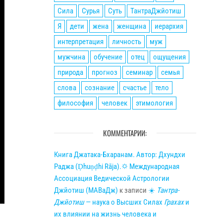
Сила
Сурья
Суть
ТантраДжйотиш
Я
дети
жена
женщина
иерархия
интерпретация
личность
муж
мужчина
обучение
отец
ощущения
природа
прогноз
семинар
семья
слова
сознание
счастье
тело
философия
человек
этимология
КОММЕНТАРИИ:
Книга Джатака-Бхаранам. Автор: Дхундхи
Раджа (Ḍhuṇḍhi Rāja).🌣 Международная
Ассоциация Ведической Астрологии
Джйотиш (МАВаДж)
к записи
☀
Тантра-
Джйотиш
— наука о Высших Силах
Грахах
и
их влиянии на жизнь человека и