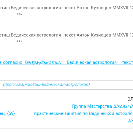
 в согласно
Тантра-Джйотиш
у – Ведическая астрология – текс
{прогноз-Джйотиш-Ведическая-астрология}
С
Группа Мастерства
Школы В
ц. {59}
практические занятия по Ведической астрол
Д