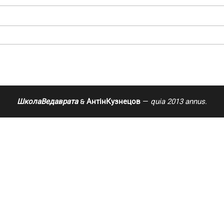
ШколаВедаврата
АнтінКузнецов
—
quia 2013 annus
.
🙲