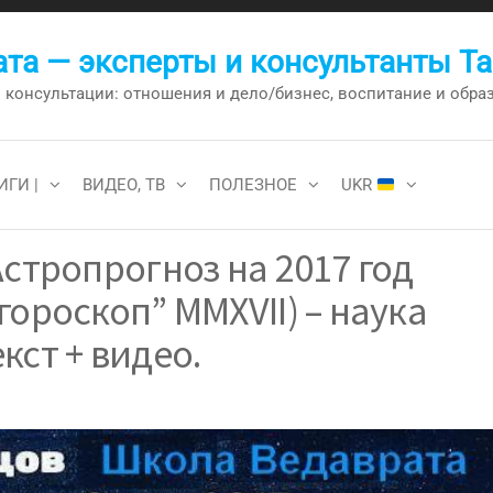
та — эксперты и консультанты Т
онсультации: отношения и дело/бизнес, воспитание и образо
ИГИ |
ВИДЕО, ТВ
ПОЛЕЗНОЕ
UKR
Астропрогноз на 2017 год
гороскоп” MMXVII) – наука
кст + видео.