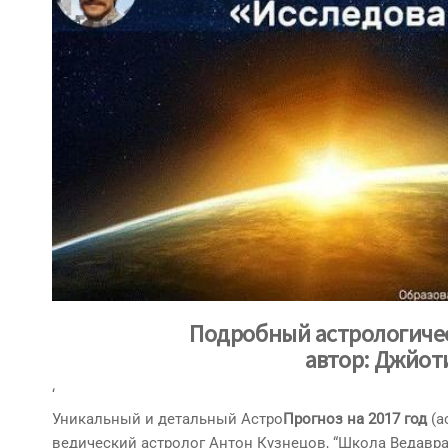
Подробный астрологич
автор: Джйот
‘
Уникальный и детальный Астро
Прогноз
на
2017
год
(а
ведический астролог Антон Кузнецов, “Школа Ведаврат