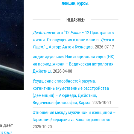
лекции, курсы
.
НЕДАВНЕЕ:
Джйотиш
-книга “12
Раши
– 12 Пространств
жизни. От ощущения к пониманию.
Грахи
в
Раши
.” _ Автор: Антон Кузнецов.
2026-07-17
индивидуальная Навигационная карта (НК)
на период жизни – Ведическая астрология
Джйотиш.
2026-04-08
Ухудшение способностей разума,
когнитивные/умственные расстройства
(деменция) – Аюрведа, Джйотиш,
Ведическая философия, Карма.
2025-10-21
Отношения между мужчиной и женщиной –
Гармония/иерархия vs Баланс/равенство.
а даёт
2025-10-20
йотиш