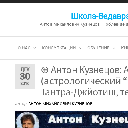
Перейти
к
Школа-Ведавра
содержимому
Антон Михайлович Кузнецов — обучение и к
О НАС
КОНСУЛЬТАЦИИ
ОБУЧЕНИЕ
КН
⊕ Антон Кузнецов: 
ДЕК
30
(астрологический “
2016
Тантра-Джйотиш, те
Автор
АНТОН МИХАЙЛОВИЧ КУЗНЕЦОВ