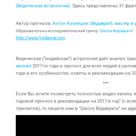
(Ведическая астрология)
. Здесь представлены 31 фраг
Автор прогноза:
Антон Кузнецов (
Ведаврат
), мастер 
:
Образовательно-исследовательский Центр ‘
Школа Ведаврата
‘
http://www.Vedavrat.org
Ведическая (“индийская”) астрология даёт анализ тра
жизни)
2017-го года и прогноз для всех людей в-цело
годе и его особенностях, советы и рекомендации на 20
***
Если Вы хотите посмотреть полностью видео-запись э
годовой прогноз и рекомендации на 2017-й год” (с в
транзитов), то пишите нам в “Школу Ведаврата” на адр