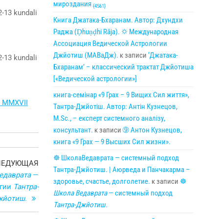
мироздания
{4561}
Книга Джатака-Бхаранам. Автор: Дхундхи
Раджа (Ḍhuṇḍhi Rāja). 🌣 Международная
Ассоциация Ведической Астрологии
Джйотиш (МАВаДж).
к записи
‘Джатака-
Бхаранам’ – классический трактат Джйотиша
[«Ведической астрологии»]
книга-семінар «9 Грах – 9 Вищих Сил життя»,
т MMXVII
Тантра-Джйотіш. Автор: Антін Кузнецов,
M.Sc., – експерт системного аналізу,
консультант.
к записи
➈ Антон Кузнецов,
книга «9 Грах — 9 Высших Сил жизни».
☸ ШколаВедаврата — системный подход
Следующая
ЛЕДУЮЩАЯ
Тантра-Джйотиш. | Аюрведа и Панчакарма –
запись
едаврата
—
здоровье, счастье, долголетие.
к записи
☸
огии
Тантра-
Школа Ведаврата
— системный подход
жйотиш
.
Тантра-Джйотиш
.