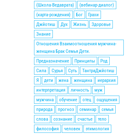
{Школа-Ведаврата}
{вебинар-диалог}
{карта-рождения}
Бог
Грахи
Джйотиш
Дух
Жизнь
Здоровье
Знание
Отношения Взаимоотношения мужчина-
женщина Брак Семья Дети.
Предназначение
Принципы
Род
Сила
Сурья
Суть
ТантраДжйотиш
Я
дети
жена
женщина
иерархия
интерпретация
личность
муж
мужчина
обучение
отец
ощущения
природа
прогноз
семинар
семья
слова
сознание
счастье
тело
философия
человек
этимология