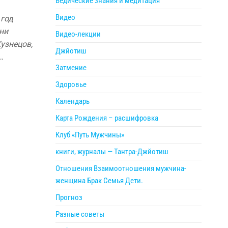
Ведические знания и медитация
Видео
 год
зни
Видео-лекции
узнецов,
Джйотиш
…
Затмение
Здоровье
Календарь
Карта Рождения – расшифровка
Клуб «Путь Мужчины»
книги, журналы — Тантра-Джйотиш
Отношения Взаимоотношения мужчина-
женщина Брак Семья Дети.
Прогноз
Разные советы