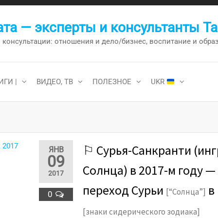
та — эксперты и консультанты Т
онсультации: отношения и дело/бизнес, воспитание и образо
ИГИ |
ВИДЕО, ТВ
ПОЛЕЗНОЕ
UKR
⚐ Сурья-Санкранти (инг
ЯНВ
09
Солнца) в 2017-м году —
2017
переход Сурьи
в
[“Солнца”]
0
[знаки сидерического зодиака]