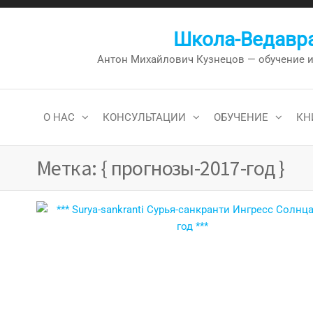
Перейти
к
Школа-Ведавра
содержимому
Антон Михайлович Кузнецов — обучение и к
О НАС
КОНСУЛЬТАЦИИ
ОБУЧЕНИЕ
КН
Метка:
{ прогнозы-2017-год }