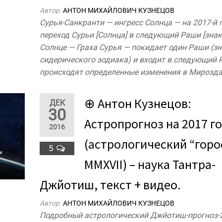
Автор
АНТОН МИХАЙЛОВИЧ КУЗНЕЦОВ
Сурья-Санкранти — ингресс Солнца — на 2017-й 
переход Сурьи [Солнца] в следующий Раши [знак
Солнце — Граха Сурья — покидает один Раши (з
сидерического зодиака) и входит в следующий 
происходят определенные изменения в Мирозда
⊕ Антон Кузнецов:
ДЕК
30
Астропрогноз на 2017 г
2016
(астрологический “горо
5
MMXVII) – наука Тантра-
Джйотиш, текст + видео.
Автор
АНТОН МИХАЙЛОВИЧ КУЗНЕЦОВ
Подробный астрологический Джйотиш-прогноз-