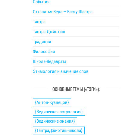
События
Стхапатья-Веда — Васту-Шастра
Тантра
Тантра-Джйотиш
Традиции
Философия
Школа-Ведаврата
Этимология и значение слов
ОСНОВНЫЕ ТЕМЫ («ТЭГИ»):
{Антон-Кузнецов}
{Ведическая-астрология}
{Ведические-знания}
{ТантраДжйотиш-школа}