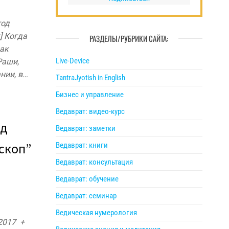
год
] Когда
РАЗДЕЛЫ/РУБРИКИ САЙТА:
нак
Live-Device
Раши,
нии, в…
TantraJyotish in English
Бизнес и управление
Ведаврат: видео-курс
од
Ведаврат: заметки
скоп”
Ведаврат: книги
Ведаврат: консультация
Ведаврат: обучение
Ведаврат: семинар
Ведическая нумерология
2017 +