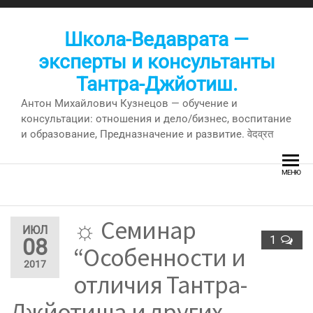
Перейти
к
Школа-Ведаврата —
содержимому
эксперты и консультанты
Тантра-Джйотиш.
Антон Михайлович Кузнецов — обучение и
консультации: отношения и дело/бизнес, воспитание
и образование, Предназначение и развитие. वेदव्रत
МЕНЮ
☼ Семинар
ИЮЛ
1
08
“Особенности и
2017
отличия Тантра-
Джйотиша и других