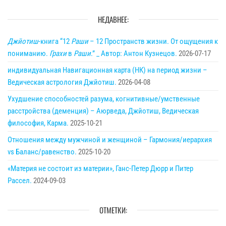
НЕДАВНЕЕ:
Джйотиш
-книга “12
Раши
– 12 Пространств жизни. От ощущения к
пониманию.
Грахи
в
Раши
.” _ Автор: Антон Кузнецов.
2026-07-17
индивидуальная Навигационная карта (НК) на период жизни –
Ведическая астрология Джйотиш.
2026-04-08
Ухудшение способностей разума, когнитивные/умственные
расстройства (деменция) – Аюрведа, Джйотиш, Ведическая
философия, Карма.
2025-10-21
Отношения между мужчиной и женщиной – Гармония/иерархия
vs Баланс/равенство.
2025-10-20
«Материя не состоит из материи», Ганс-Петер Дюрр и Питер
Рассел.
2024-09-03
ОТМЕТКИ: