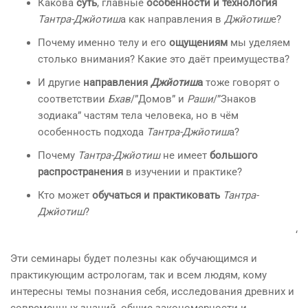
Какова
суть
, главные
особенности и технология
Тантра-Джйотиш
а как направления в
Джйотиш
е?
Почему именно телу и его
ощущениям
мы уделяем
столько внимания? Какие это даёт преимущества?
И другие
направления
Джйотиш
а
тоже говорят о
соответствии
Бхав
/”Домов” и
Раши
/”Знаков
зодиака” частям тела человека, но в чём
особенность подхода
Тантра-Джйотиш
а?
Почему
Тантра-Джйотиш
не имеет
большого
распространения
в изучении и практике?
Кто может
обучаться и практиковать
Тантра-
Джйотиш
?
‘
Эти семинары будет полезны как обучающимся и
практикующим астрологам, так и всем людям, кому
интересны темы познания себя, исследования древних и