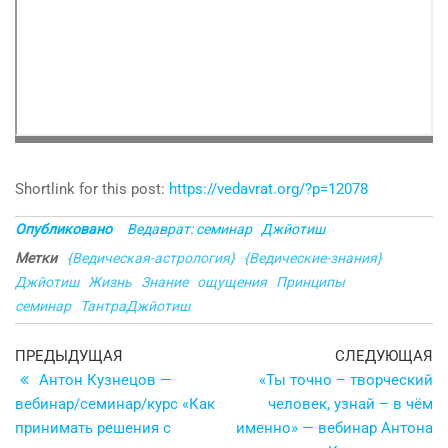
Shortlink for this post:
https://vedavrat.org/?p=12078
Опубликовано
Ведаврат: семинар
Джйотиш
Метки
{Ведическая-астрология}
{Ведические-знания}
Джйотиш
Жизнь
Знание
ощущения
Принципы
семинар
ТантраДжйотиш
Навигация
Предыдущая
С
ПРЕДЫДУЩАЯ
СЛЕДУЮЩАЯ
запись
з
Антон Кузнецов —
«Ты точно – творческий
по
вебинар/семинар/курс «Как
человек, узнай – в чём
записям
принимать решения с
именно» — вебинар Антона