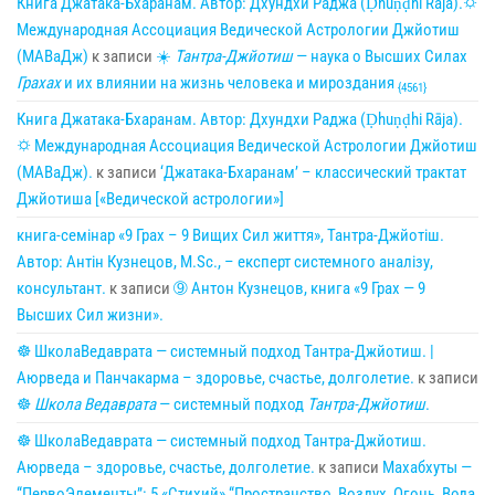
Книга Джатака-Бхаранам. Автор: Дхундхи Раджа (Ḍhuṇḍhi Rāja).🌣
Международная Ассоциация Ведической Астрологии Джйотиш
(МАВаДж)
к записи
☀
Тантра-Джйотиш
— наука о Высших Силах
Грахах
и их влиянии на жизнь человека и мироздания
{4561}
Книга Джатака-Бхаранам. Автор: Дхундхи Раджа (Ḍhuṇḍhi Rāja).
🌣 Международная Ассоциация Ведической Астрологии Джйотиш
(МАВаДж).
к записи
‘Джатака-Бхаранам’ – классический трактат
Джйотиша [«Ведической астрологии»]
книга-семінар «9 Грах – 9 Вищих Сил життя», Тантра-Джйотіш.
Автор: Антін Кузнецов, M.Sc., – експерт системного аналізу,
консультант.
к записи
➈ Антон Кузнецов, книга «9 Грах — 9
Высших Сил жизни».
☸ ШколаВедаврата — системный подход Тантра-Джйотиш. |
Аюрведа и Панчакарма – здоровье, счастье, долголетие.
к записи
☸
Школа Ведаврата
— системный подход
Тантра-Джйотиш
.
☸ ШколаВедаврата — системный подход Тантра-Джйотиш.
Аюрведа – здоровье, счастье, долголетие.
к записи
Махабхуты —
“ПервоЭлементы”: 5 «Стихий» “Пространство, Воздух, Огонь, Вода,