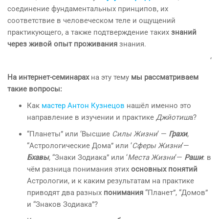
соединение фундаментальных принципов, их
соответствие в человеческом теле и ощущений
практикующего, а также подтверждение таких
знаний
через живой опыт проживания
знания.
‘
На интернет-семинарах
на эту тему
мы рассматриваем
такие вопросы:
Как
мастер Антон Кузнецов
нашёл именно это
направление в изучении и практике
Джйотиш
а?
“Планеты” или ‘Высшие
Силы Жизни
‘ —
Грахи
,
“Астрологические Дома” или ‘
Сферы Жизни
‘—
Бхавы
, “Знаки Зодиака” или ‘
Места Жизни
‘—
Раши
: в
чём разница понимания этих
основных понятий
Астрологии, и к каким результатам на практике
приводят два разных
понимания
“Планет”, “Домов”
и “Знаков Зодиака”?