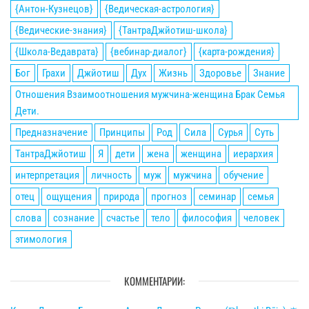
{Антон-Кузнецов}
{Ведическая-астрология}
{Ведические-знания}
{ТантраДжйотиш-школа}
{Школа-Ведаврата}
{вебинар-диалог}
{карта-рождения}
Бог
Грахи
Джйотиш
Дух
Жизнь
Здоровье
Знание
Отношения Взаимоотношения мужчина-женщина Брак Семья
Дети.
Предназначение
Принципы
Род
Сила
Сурья
Суть
ТантраДжйотиш
Я
дети
жена
женщина
иерархия
интерпретация
личность
муж
мужчина
обучение
отец
ощущения
природа
прогноз
семинар
семья
слова
сознание
счастье
тело
философия
человек
этимология
КОММЕНТАРИИ: