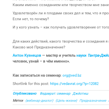
Каким именно созиданием или творчеством мне зани
Удовлетворён ли я плодами своих дел и тем, что я пр
Если нет, то почему?
И у кого узнать – как получать удовлетворение от того
Для каких действий, какого творчества и созидания я
Каково моё Предназначение?
Антон Кузнецов
— мастер и учитель
науки
Тантра-Джй
человек, узнай – в чём именно».
Как записать
ся на семинар
:
org@ved.bz
Shortlink for this post:
https://vedavrat.org/?p=12082
Опубликовано
Ведаврат: семинар
Джйотиш
Метки
{вебинар-диалог}
{Цель-жизни}
Предназначение