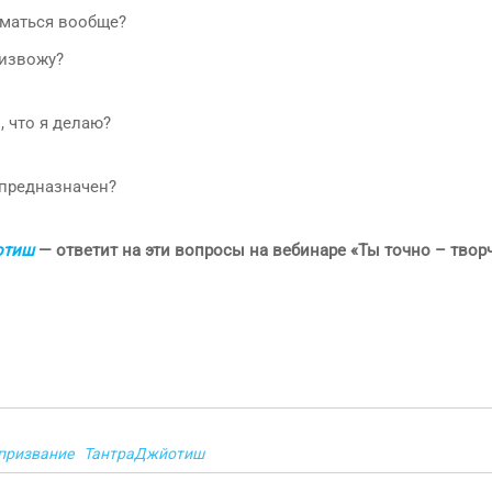
маться вообще?
оизвожу?
, что я делаю?
 предназначен?
отиш
— ответит на эти вопросы на вебинаре «Ты точно – твор
призвание
ТантраДжйотиш