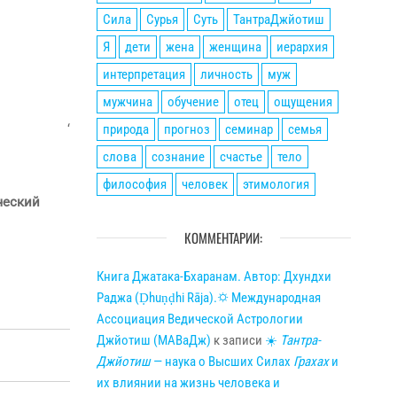
Сила
Сурья
Суть
ТантраДжйотиш
Я
дети
жена
женщина
иерархия
интерпретация
личность
муж
мужчина
обучение
отец
ощущения
природа
прогноз
семинар
семья
‘
слова
сознание
счастье
тело
философия
человек
этимология
ческий
КОММЕНТАРИИ:
Книга Джатака-Бхаранам. Автор: Дхундхи
Раджа (Ḍhuṇḍhi Rāja).🌣 Международная
Ассоциация Ведической Астрологии
Джйотиш (МАВаДж)
к записи
☀
Тантра-
Джйотиш
— наука о Высших Силах
Грахах
и
их влиянии на жизнь человека и