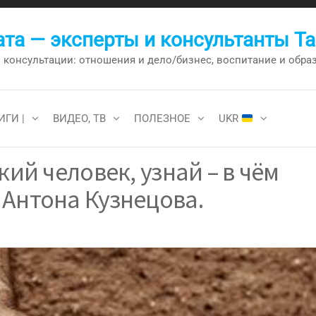
та — эксперты и консультанты Т
онсультации: отношения и дело/бизнес, воспитание и образо
ИГИ |
ВИДЕО, ТВ
ПОЛЕЗНОЕ
UKR
кий человек, узнай – в чём
Антона Кузнецова.