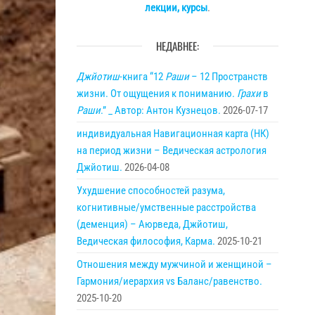
лекции, курсы
.
НЕДАВНЕЕ:
Джйотиш
-книга “12
Раши
– 12 Пространств
жизни. От ощущения к пониманию.
Грахи
в
Раши
.” _ Автор: Антон Кузнецов.
2026-07-17
индивидуальная Навигационная карта (НК)
на период жизни – Ведическая астрология
Джйотиш.
2026-04-08
Ухудшение способностей разума,
когнитивные/умственные расстройства
(деменция) – Аюрведа, Джйотиш,
Ведическая философия, Карма.
2025-10-21
Отношения между мужчиной и женщиной –
Гармония/иерархия vs Баланс/равенство.
2025-10-20