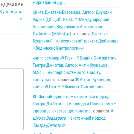
мироздания
Следующая
{4561}
ЛЕДУЮЩАЯ
запись
 Кузнецова.
Книга Джатака-Бхаранам. Автор: Дхундхи
Раджа (Ḍhuṇḍhi Rāja). 🌣 Международная
Ассоциация Ведической Астрологии
Джйотиш (МАВаДж).
к записи
‘Джатака-
Бхаранам’ – классический трактат Джйотиша
[«Ведической астрологии»]
книга-семінар «9 Грах – 9 Вищих Сил життя»,
Тантра-Джйотіш. Автор: Антін Кузнецов,
M.Sc., – експерт системного аналізу,
консультант.
к записи
➈ Антон Кузнецов,
книга «9 Грах — 9 Высших Сил жизни».
☸ ШколаВедаврата — системный подход
Тантра-Джйотиш. | Аюрведа и Панчакарма –
здоровье, счастье, долголетие.
к записи
☸
Школа Ведаврата
— системный подход
Тантра-Джйотиш
.