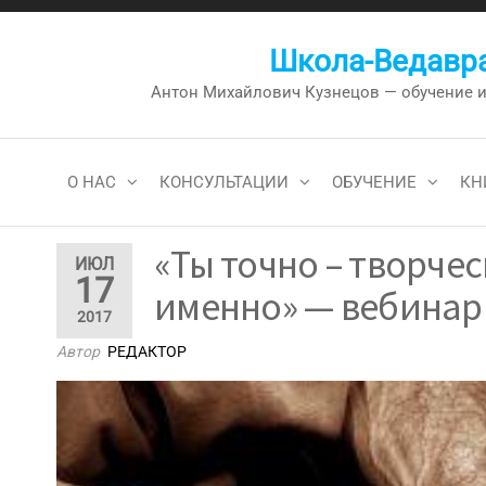
Перейти
к
Школа-Ведавра
содержимому
Антон Михайлович Кузнецов — обучение и к
О НАС
КОНСУЛЬТАЦИИ
ОБУЧЕНИЕ
КН
«Ты точно – творчес
ИЮЛ
17
именно» — вебинар 
2017
Автор
РЕДАКТОР