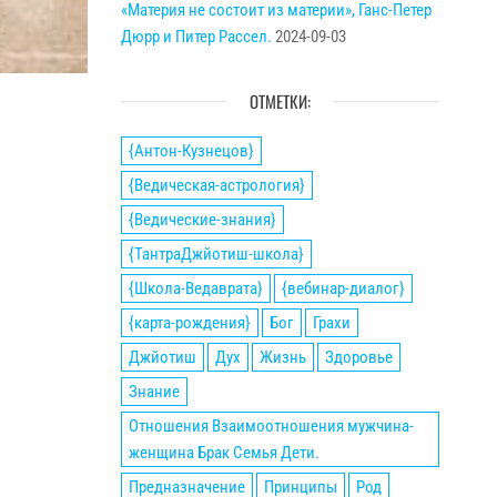
«Материя не состоит из материи», Ганс-Петер
Дюрр и Питер Рассел.
2024-09-03
ОТМЕТКИ:
{Антон-Кузнецов}
{Ведическая-астрология}
{Ведические-знания}
{ТантраДжйотиш-школа}
{Школа-Ведаврата}
{вебинар-диалог}
{карта-рождения}
Бог
Грахи
Джйотиш
Дух
Жизнь
Здоровье
Знание
Отношения Взаимоотношения мужчина-
женщина Брак Семья Дети.
Предназначение
Принципы
Род