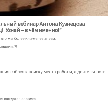
альный вебинар Антона Кузнецова
ц! Узнай – в чём именно!”
 это мы более-или-менее знаем.
мывались?!
ания свёлся к поиску места работы, а деятельность
ля каждого человека.