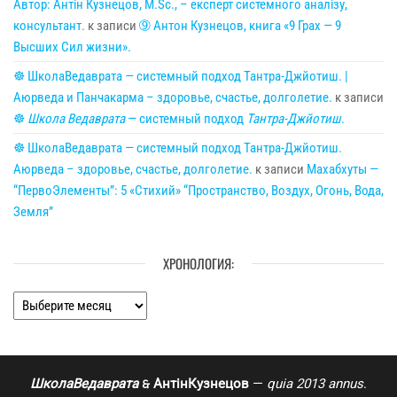
Автор: Антін Кузнецов, M.Sc., – експерт системного аналізу,
консультант.
к записи
➈ Антон Кузнецов, книга «9 Грах — 9
Высших Сил жизни».
☸ ШколаВедаврата — системный подход Тантра-Джйотиш. |
Аюрведа и Панчакарма – здоровье, счастье, долголетие.
к записи
☸
Школа Ведаврата
— системный подход
Тантра-Джйотиш
.
☸ ШколаВедаврата — системный подход Тантра-Джйотиш.
Аюрведа – здоровье, счастье, долголетие.
к записи
Махабхуты —
“ПервоЭлементы”: 5 «Стихий» “Пространство, Воздух, Огонь, Вода,
Земля”
ХРОНОЛОГИЯ:
Хронология:
ШколаВедаврата
АнтінКузнецов
—
quia 2013 annus
.
🙲