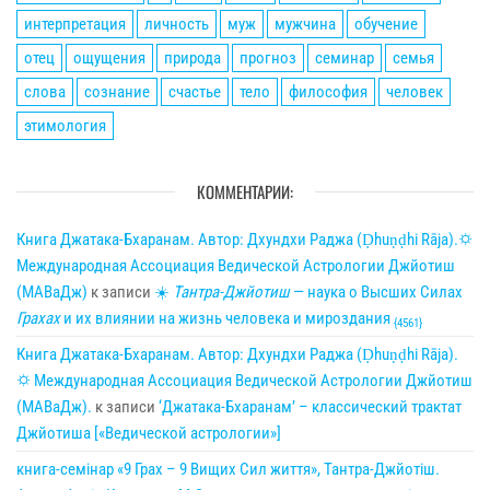
интерпретация
личность
муж
мужчина
обучение
отец
ощущения
природа
прогноз
семинар
семья
слова
сознание
счастье
тело
философия
человек
этимология
КОММЕНТАРИИ:
Книга Джатака-Бхаранам. Автор: Дхундхи Раджа (Ḍhuṇḍhi Rāja).🌣
Международная Ассоциация Ведической Астрологии Джйотиш
(МАВаДж)
к записи
☀
Тантра-Джйотиш
— наука о Высших Силах
Грахах
и их влиянии на жизнь человека и мироздания
{4561}
Книга Джатака-Бхаранам. Автор: Дхундхи Раджа (Ḍhuṇḍhi Rāja).
🌣 Международная Ассоциация Ведической Астрологии Джйотиш
(МАВаДж).
к записи
‘Джатака-Бхаранам’ – классический трактат
Джйотиша [«Ведической астрологии»]
книга-семінар «9 Грах – 9 Вищих Сил життя», Тантра-Джйотіш.