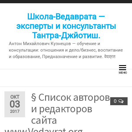
Перейти
к
Школа-Ведаврата —
содержимому
эксперты и консультанты
Тантра-Джйотиш.
Антон Михайлович Кузнецов — обучение и
консультации: отношения и дело/бизнес, воспитание
и образование, Предназначение и развитие. वेदव्रत
МЕНЮ
§ Список авторов
ОКТ
0
03
и редакторов
2017
сайта
www.Vedavrat.org