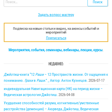
Найти:
Задать вопрос мастеру
Подписка на новые статьи и видео, на анонсы событий и
мероприятий
Подписаться
Мероприятия, события, семинары, вебинары, лекции, курсы
.
НЕДАВНЕЕ:
Джйотиш
-книга “12
Раши
– 12 Пространств жизни. От ощущения к
пониманию.
Грахи
в
Раши
.” _ Автор: Антон Кузнецов.
2026-07-17
индивидуальная Навигационная карта (НК) на период жизни –
Ведическая астрология Джйотиш.
2026-04-08
Ухудшение способностей разума, когнитивные/умственные
расстройства (деменция) – Аюрведа, Джйотиш, Ведическая