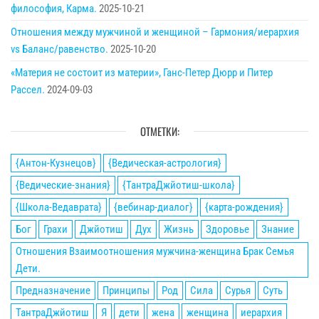
философия, Карма.
2025-10-21
Отношения между мужчиной и женщиной – Гармония/иерархия
vs Баланс/равенство.
2025-10-20
«Материя не состоит из материи», Ганс-Петер Дюрр и Питер
Рассел.
2024-09-03
ОТМЕТКИ:
{Антон-Кузнецов}
{Ведическая-астрология}
{Ведические-знания}
{ТантраДжйотиш-школа}
{Школа-Ведаврата}
{вебинар-диалог}
{карта-рождения}
Бог
Грахи
Джйотиш
Дух
Жизнь
Здоровье
Знание
Отношения Взаимоотношения мужчина-женщина Брак Семья
Дети.
Предназначение
Принципы
Род
Сила
Сурья
Суть
ТантраДжйотиш
Я
дети
жена
женщина
иерархия