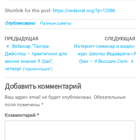
Shortlink for this post:
https://vedavrat.org/?p=12586
Опубликовано
Разные советы
Навигация
Предыдущая
С
ПРЕДЫДУЩАЯ
СЛЕДУЮЩАЯ
запись
з
Вебинар “Тантра-
Интернет-семинар и видео-
по
Джйотиш – практичное для
курс
Школы Ведаврата
«
9
записям
жизни знание 9
Грах
“,
Грах — 9 Высших Сил
»
четверг
(‘презентация’)
Добавить комментарий
Ваш адрес email не будет опубликован.
Обязательные
поля помечены
*
Комментарий
*