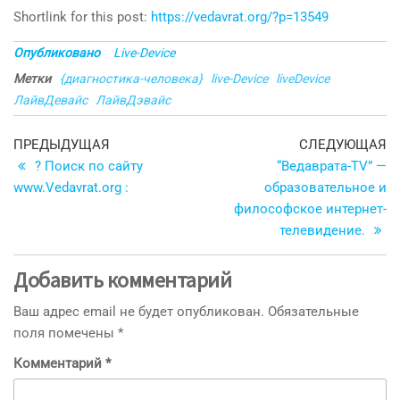
Shortlink for this post:
https://vedavrat.org/?p=13549
Опубликовано
Live-Device
Метки
{диагностика-человека}
live-Device
liveDevice
ЛайвДевайс
ЛайвДэвайс
Навигация
Предыдущая
С
ПРЕДЫДУЩАЯ
СЛЕДУЮЩАЯ
запись
з
? Поиск по сайту
“Ведаврата-TV” —
по
www.Vedavrat.org :
образовательное и
записям
философское интернет-
телевидение.
Добавить комментарий
Ваш адрес email не будет опубликован.
Обязательные
поля помечены
*
Комментарий
*