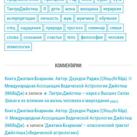
ТантраДжйотиш
Я
дети
жена
женщина
иерархия
интерпретация
личность
муж
мужчина
обучение
отец
ощущения
природа
прогноз
семинар
семья
слова
сознание
счастье
тело
философия
человек
этимология
КОММЕНТАРИИ:
Книга Джатака-Бхаранам. Автор: Дхундхи Раджа (Ḍhuṇḍhi Rāja).🌣
Международная Ассоциация Ведической Астрологии Джйотиш
(МАВаДж)
к записи
☀
Тантра-Джйотиш
— наука о Высших Силах
Грахах
и их влиянии на жизнь человека и мироздания
{4561}
Книга Джатака-Бхаранам. Автор: Дхундхи Раджа (Ḍhuṇḍhi Rāja).
🌣 Международная Ассоциация Ведической Астрологии Джйотиш
(МАВаДж).
к записи
‘Джатака-Бхаранам’ – классический трактат
Джйотиша [«Ведической астрологии»]