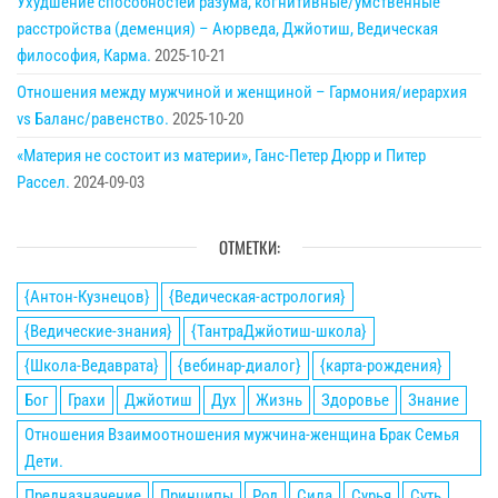
Ухудшение способностей разума, когнитивные/умственные
расстройства (деменция) – Аюрведа, Джйотиш, Ведическая
философия, Карма.
2025-10-21
Отношения между мужчиной и женщиной – Гармония/иерархия
vs Баланс/равенство.
2025-10-20
«Материя не состоит из материи», Ганс-Петер Дюрр и Питер
Рассел.
2024-09-03
ОТМЕТКИ:
{Антон-Кузнецов}
{Ведическая-астрология}
{Ведические-знания}
{ТантраДжйотиш-школа}
{Школа-Ведаврата}
{вебинар-диалог}
{карта-рождения}
Бог
Грахи
Джйотиш
Дух
Жизнь
Здоровье
Знание
Отношения Взаимоотношения мужчина-женщина Брак Семья
Дети.
Предназначение
Принципы
Род
Сила
Сурья
Суть