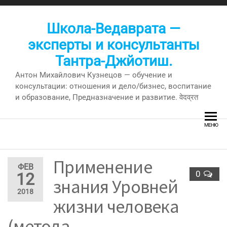
Перейти
к
Школа-Ведаврата —
содержимому
эксперты и консультанты
Тантра-Джйотиш.
Антон Михайлович Кузнецов — обучение и
консультации: отношения и дело/бизнес, воспитание
и образование, Предназначение и развитие. वेदव्रत
МЕНЮ
Применение
ФЕВ
0
12
знания Уровней
2018
жизни человека
(метода