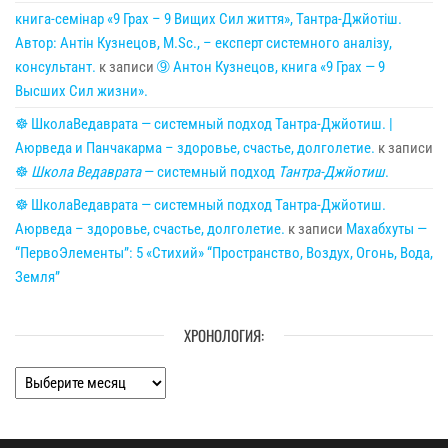
книга-семінар «9 Грах – 9 Вищих Сил життя», Тантра-Джйотіш.
Автор: Антін Кузнецов, M.Sc., – експерт системного аналізу,
консультант.
к записи
➈ Антон Кузнецов, книга «9 Грах — 9
Высших Сил жизни».
☸ ШколаВедаврата — системный подход Тантра-Джйотиш. |
Аюрведа и Панчакарма – здоровье, счастье, долголетие.
к записи
☸
Школа Ведаврата
— системный подход
Тантра-Джйотиш
.
☸ ШколаВедаврата — системный подход Тантра-Джйотиш.
Аюрведа – здоровье, счастье, долголетие.
к записи
Махабхуты —
“ПервоЭлементы”: 5 «Стихий» “Пространство, Воздух, Огонь, Вода,
Земля”
ХРОНОЛОГИЯ:
Хронология: