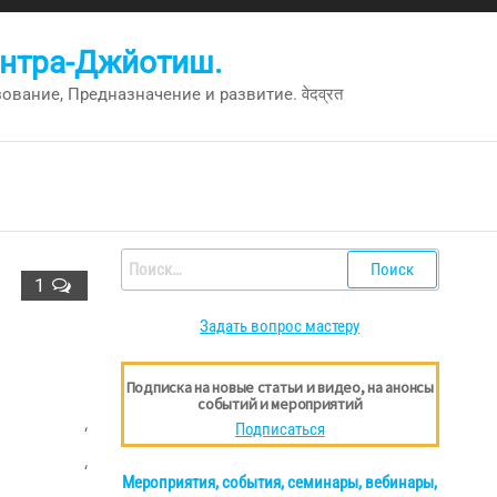
антра-Джйотиш.
вание, Предназначение и развитие. वेदव्रत
Найти:
1
Задать вопрос мастеру
Подписка на новые статьи и видео, на анонсы
событий и мероприятий
Подписаться
‘
‘
Мероприятия, события, семинары, вебинары,