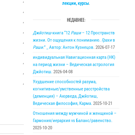
лекции, курсы
.
‘
‘
НЕДАВНЕЕ:
‘
Джйотиш
-книга “12
Раши
– 12 Пространств
‘
жизни. От ощущения к пониманию.
Грахи
в
‘
Раши
.” _ Автор: Антон Кузнецов.
2026-07-17
‘
индивидуальная Навигационная карта (НК)
на период жизни – Ведическая астрология
‘
Джйотиш.
2026-04-08
‘
Ухудшение способностей разума,
‘
когнитивные/умственные расстройства
(деменция) – Аюрведа, Джйотиш,
Ведическая философия, Карма.
2025-10-21
Отношения между мужчиной и женщиной –
Гармония/иерархия vs Баланс/равенство.
2025-10-20