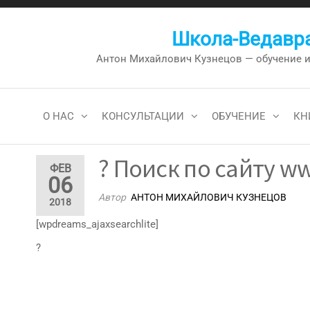
Перейти
к
Школа-Ведавра
содержимому
Антон Михайлович Кузнецов — обучение и к
О НАС
КОНСУЛЬТАЦИИ
ОБУЧЕНИЕ
КН
? Поиск по сайту ww
ФЕВ
06
Автор
АНТОН МИХАЙЛОВИЧ КУЗНЕЦОВ
2018
[wpdreams_ajaxsearchlite]
?