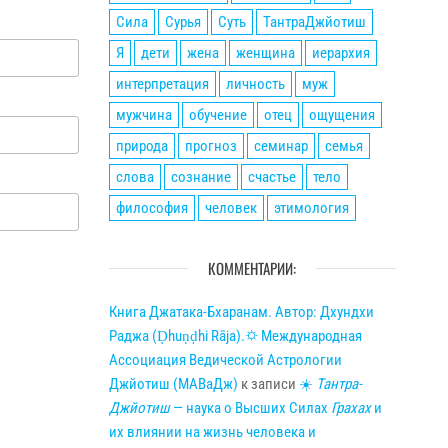
Сила
Сурья
Суть
ТантраДжйотиш
Я
дети
жена
женщина
иерархия
интерпретация
личность
муж
мужчина
обучение
отец
ощущения
природа
прогноз
семинар
семья
слова
сознание
счастье
тело
философия
человек
этимология
КОММЕНТАРИИ:
Книга Джатака-Бхаранам. Автор: Дхундхи
Раджа (Ḍhuṇḍhi Rāja).🌣 Международная
Ассоциация Ведической Астрологии
Джйотиш (МАВаДж)
к записи
☀
Тантра-
Джйотиш
— наука о Высших Силах
Грахах
и
их влиянии на жизнь человека и