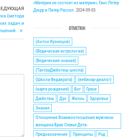
«Материя не состоит из материи», Ганс-Петер
Следующая
ЛЕДУЮЩАЯ
Дюрр и Питер Рассел.
2024-09-03
запись
ка (метода
их задач и
ОТМЕТКИ:
ешений.
{Антон-Кузнецов}
{Ведическая-астрология}
{Ведические-знания}
{ТантраДжйотиш-школа}
{Школа-Ведаврата}
{вебинар-диалог}
{карта-рождения}
Бог
Грахи
Джйотиш
Дух
Жизнь
Здоровье
Знание
Отношения Взаимоотношения мужчина-
женщина Брак Семья Дети.
Предназначение
Принципы
Род