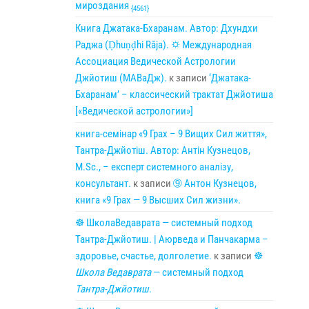
мироздания
{4561}
Книга Джатака-Бхаранам. Автор: Дхундхи
Раджа (Ḍhuṇḍhi Rāja). 🌣 Международная
Ассоциация Ведической Астрологии
Джйотиш (МАВаДж).
к записи
‘Джатака-
Бхаранам’ – классический трактат Джйотиша
[«Ведической астрологии»]
книга-семінар «9 Грах – 9 Вищих Сил життя»,
Тантра-Джйотіш. Автор: Антін Кузнецов,
M.Sc., – експерт системного аналізу,
консультант.
к записи
➈ Антон Кузнецов,
книга «9 Грах — 9 Высших Сил жизни».
☸ ШколаВедаврата — системный подход
Тантра-Джйотиш. | Аюрведа и Панчакарма –
здоровье, счастье, долголетие.
к записи
☸
Школа Ведаврата
— системный подход
Тантра-Джйотиш
.