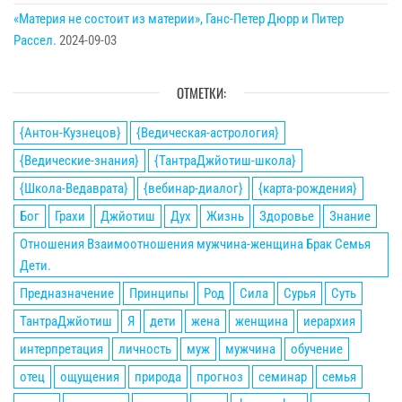
«Материя не состоит из материи», Ганс-Петер Дюрр и Питер
Рассел.
2024-09-03
ОТМЕТКИ:
{Антон-Кузнецов}
{Ведическая-астрология}
{Ведические-знания}
{ТантраДжйотиш-школа}
{Школа-Ведаврата}
{вебинар-диалог}
{карта-рождения}
Бог
Грахи
Джйотиш
Дух
Жизнь
Здоровье
Знание
Отношения Взаимоотношения мужчина-женщина Брак Семья
Дети.
Предназначение
Принципы
Род
Сила
Сурья
Суть
ТантраДжйотиш
Я
дети
жена
женщина
иерархия
интерпретация
личность
муж
мужчина
обучение
отец
ощущения
природа
прогноз
семинар
семья