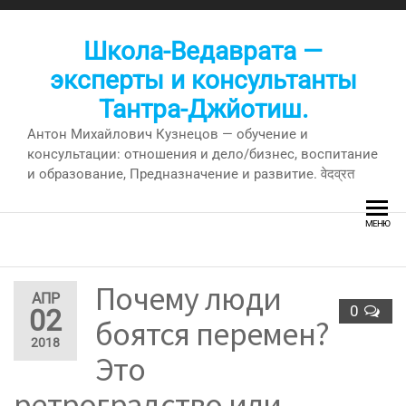
Перейти
к
Школа-Ведаврата —
содержимому
эксперты и консультанты
Тантра-Джйотиш.
Антон Михайлович Кузнецов — обучение и
консультации: отношения и дело/бизнес, воспитание
и образование, Предназначение и развитие. वेदव्रत
МЕНЮ
Почему люди
АПР
0
02
боятся перемен?
2018
Это
ретроградство или