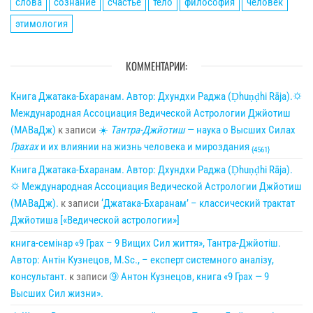
слова
сознание
счастье
тело
философия
человек
этимология
КОММЕНТАРИИ:
Книга Джатака-Бхаранам. Автор: Дхундхи Раджа (Ḍhuṇḍhi Rāja).🌣
Международная Ассоциация Ведической Астрологии Джйотиш
(МАВаДж)
к записи
☀
Тантра-Джйотиш
— наука о Высших Силах
Грахах
и их влиянии на жизнь человека и мироздания
{4561}
Книга Джатака-Бхаранам. Автор: Дхундхи Раджа (Ḍhuṇḍhi Rāja).
🌣 Международная Ассоциация Ведической Астрологии Джйотиш
(МАВаДж).
к записи
‘Джатака-Бхаранам’ – классический трактат
Джйотиша [«Ведической астрологии»]
книга-семінар «9 Грах – 9 Вищих Сил життя», Тантра-Джйотіш.
Автор: Антін Кузнецов, M.Sc., – експерт системного аналізу,
консультант.
к записи
➈ Антон Кузнецов, книга «9 Грах — 9
Высших Сил жизни».