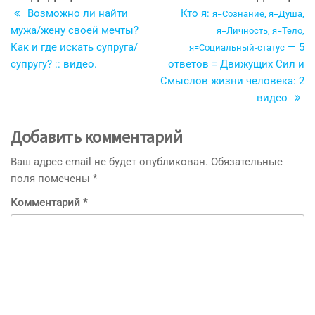
запись
з
Возможно ли найти
Кто я:
по
я=Сознание, я=Душа,
мужа/жену своей мечты?
я=Личность, я=Тело,
записям
Как и где искать супруга/
— 5
я=Социальный-статус
супругу? :: видео.
ответов = Движущих Сил и
Смыслов жизни человека: 2
видео
Добавить комментарий
Ваш адрес email не будет опубликован.
Обязательные
поля помечены
*
Комментарий
*