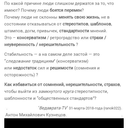
По какой причине люди слишком держатся за то, что
имеют? Почему люди
боятся перемен
?
Почему люди не склонны
менять свою жизнь
, не в
состоянии отказываться от
стереотипов
,
шаблонов
,
штампов, догм, привычек,
стандартности
мнений.
Это –
консерватизм
/ ретроградство или
страхи /
неуверенность / нерешительность
?
Стабильность — а на самом деле застой — это
“
следование традициям
” (консерватизм)
или
недостаток
сил и
решимости
(сомнения и
осторожность) ?
Как избавиться от сомнений, нерешительности, страхов
,
чтобы выйти из
замкнутого круга
стереотипности,
шаблонности и “общественных стандартов”?
. ‘
Ведаврата-TV
‘
31-марта-2018-года (ranok022).
Антон Михайлович Кузнецов.
VedavrataTV ВедавратаTV
.