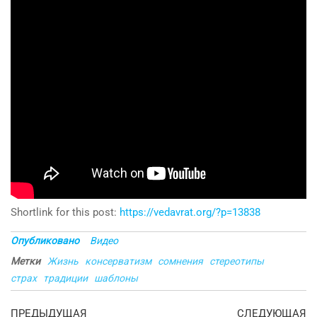
Shortlink for this post:
https://vedavrat.org/?p=13838
Опубликовано
Видео
Метки
Жизнь
консерватизм
сомнения
стереотипы
страх
традиции
шаблоны
Навигация
Предыдущая
С
ПРЕДЫДУЩАЯ
СЛЕДУЮЩАЯ