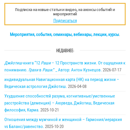
Подписка на новые статьи и видео, на анонсы событий и
мероприятий
Подписаться
Мероприятия, события, семинары, вебинары, лекции, курсы
.
НЕДАВНЕЕ:
Джйотиш
-книга “12
Раши
– 12 Пространств жизни. От ощущения к
пониманию.
Грахи
в
Раши
.” _ Автор: Антон Кузнецов.
2026-07-17
индивидуальная Навигационная карта (НК) на период жизни –
Ведическая астрология Джйотиш.
2026-04-08
Ухудшение способностей разума, когнитивные/умственные
расстройства (деменция) – Аюрведа, Джйотиш, Ведическая
философия, Карма.
2025-10-21
Отношения между мужчиной и женщиной – Гармония/иерархия
vs Баланс/равенство.
2025-10-20