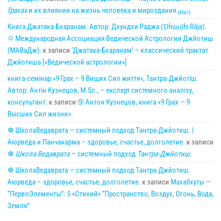
Грахах
и их влиянии на жизнь человека и мироздания
{4561}
Книга Джатака-Бхаранам. Автор: Дхундхи Раджа (Ḍhuṇḍhi Rāja).
🌣 Международная Ассоциация Ведической Астрологии Джйотиш
(МАВаДж).
к записи
‘Джатака-Бхаранам’ – классический трактат
Джйотиша [«Ведической астрологии»]
книга-семінар «9 Грах – 9 Вищих Сил життя», Тантра-Джйотіш.
Автор: Антін Кузнецов, M.Sc., – експерт системного аналізу,
консультант.
к записи
➈ Антон Кузнецов, книга «9 Грах — 9
Высших Сил жизни».
☸ ШколаВедаврата — системный подход Тантра-Джйотиш. |
Аюрведа и Панчакарма – здоровье, счастье, долголетие.
к записи
☸
Школа Ведаврата
— системный подход
Тантра-Джйотиш
.
☸ ШколаВедаврата — системный подход Тантра-Джйотиш.
Аюрведа – здоровье, счастье, долголетие.
к записи
Махабхуты —
“ПервоЭлементы”: 5 «Стихий» “Пространство, Воздух, Огонь, Вода,
Земля”