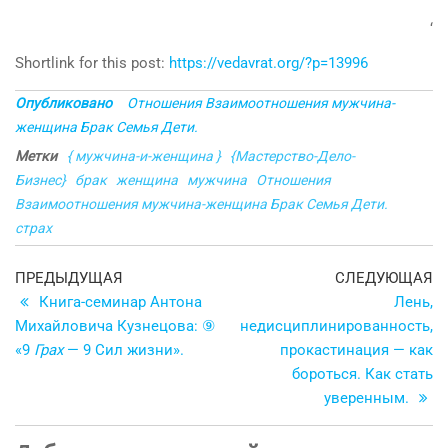
‘
Shortlink for this post:
https://vedavrat.org/?p=13996
Опубликовано
Отношения Взаимоотношения мужчина-
женщина Брак Семья Дети.
Метки
{ мужчина-и-женщина }
{Мастерство-Дело-
Бизнес}
брак
женщина
мужчина
Отношения
Взаимоотношения мужчина-женщина Брак Семья Дети.
страх
Навигация
Предыдущая
С
ПРЕДЫДУЩАЯ
СЛЕДУЮЩАЯ
запись
з
Книга-семинар Антона
Лень,
по
Михайловича Кузнецова: ⑨
недисциплинированность,
записям
«9
Грах
— 9 Сил жизни».
прокастинация — как
бороться. Как стать
уверенным.