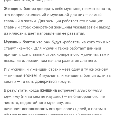
удовольствий, и так далее.
Женщины боятся
доверить себя мужчине, несмотря на то,
что вопрос отношений с мужчиной для них — самый
главный в жизни. Для женщин работает это принцип:
главный страх конкретной женщины указывает ей выход
из иллюзии, даёт направления её развития.
Мужчины боятся
, что они будут «работать на кого-то» и не
станут «кем-то». Для мужчин также работает данный
принцип: где главный страх конкретного мужчины, там и
выход из иллюзии, там начало развития для него.
И у мужчин, и у женщин страх имеет одну и ту же основу
— личный
эгоизм
. И мужчины, и женщины боятся идти за
кем-то — то есть
довериться
кому-то.
В результате, когда
женщина
встречает
эгоистичного
мужчину
(ни за кем не идущего) — не благородного, не
чистого, недостойного мужчину, она
начинает
использовать его
для своих целей, а потом в