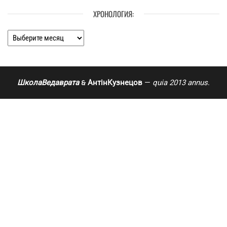
ХРОНОЛОГИЯ:
Хронология:
ШколаВедаврата
АнтінКузнецов
—
quia 2013 annus
.
🙲