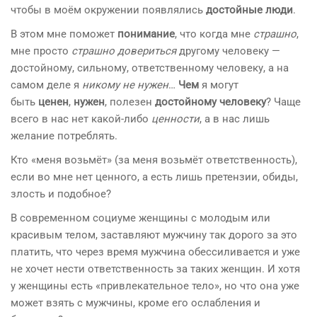
чтобы в моём окружении появлялись
достойные люди
.
В этом мне поможет
понимание
, что когда мне
страшно
,
мне просто
страшно довериться
другому человеку —
достойному, сильному, ответственному человеку, а на
самом деле я
никому не нужен
…
Чем
я могут
быть
ценен
,
нужен
, полезен
достойному человеку
? Чаще
всего в нас нет какой-либо
ценности
, а в нас лишь
желание потреблять.
Кто «меня возьмёт» (за меня возьмёт ответственность),
если во мне нет ценного, а есть лишь претензии, обиды,
злость и подобное?
В современном социуме женщины с молодым или
красивым телом, заставляют мужчину так дорого за это
платить, что через время мужчина обессиливается и уже
не хочет нести ответственность за таких женщин. И хотя
у женщины есть «привлекательное тело», но что она уже
может взять с мужчины, кроме его ослабления и