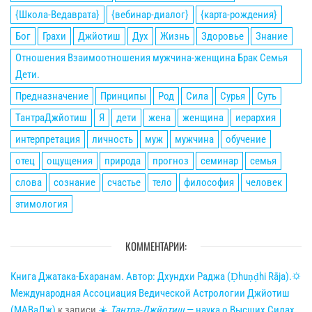
{Школа-Ведаврата}
{вебинар-диалог}
{карта-рождения}
Бог
Грахи
Джйотиш
Дух
Жизнь
Здоровье
Знание
Отношения Взаимоотношения мужчина-женщина Брак Семья
Дети.
Предназначение
Принципы
Род
Сила
Сурья
Суть
ТантраДжйотиш
Я
дети
жена
женщина
иерархия
интерпретация
личность
муж
мужчина
обучение
отец
ощущения
природа
прогноз
семинар
семья
слова
сознание
счастье
тело
философия
человек
этимология
КОММЕНТАРИИ:
Книга Джатака-Бхаранам. Автор: Дхундхи Раджа (Ḍhuṇḍhi Rāja).🌣
Международная Ассоциация Ведической Астрологии Джйотиш
(МАВаДж)
к записи
☀
Тантра-Джйотиш
— наука о Высших Силах