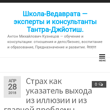
Перейти
к
Школа-Ведаврата —
содержимому
эксперты и консультанты
Тантра-Джйотиш.
Антон Михайлович Кузнецов — обучение и
консультации: отношения и дело/бизнес, воспитание
и образование, Предназначение и развитие. वेदव्रत
МЕНЮ
Страх как
АПР
0
28
указатель выхода
2018
из иллюзии и из
главной проблемы.