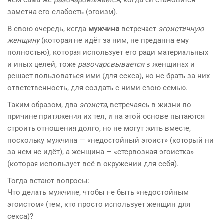
нём сама же
разочаровывается
, когда ей становится
заметна его слабость (эгоизм).
В свою очередь, когда
мужчина
встречает
эгоистичную
женщину
(которая не идёт за ним, не преданна ему
полностью), которая использует его ради материальных
и иных целей, тоже
разочаровывается
в женщинах и
решает пользоваться ими (для секса), но не брать за них
ответственность, для создать с ними свою семью.
Таким образом, два
эгоиста
, встречаясь в жизни по
причине притяжения их тел, и на этой основе пытаются
строить отношения долго, но не могут жить вместе,
поскольку мужчина — «недостойный эгоист» (который ни
за нем не идёт), а женщина — «стервозная эгоистка»
(которая использует всё в окружении для себя).
Тогда встают вопросы:
Что делать мужчине, чтобы не быть «недостойным
эгоистом» (тем, кто просто использует женщин для
секса)?