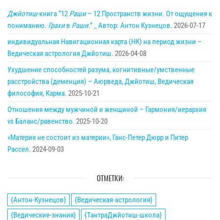
Джйотиш
-книга “12
Раши
– 12 Пространств жизни. От ощущения к
пониманию.
Грахи
в
Раши
.” _ Автор: Антон Кузнецов.
2026-07-17
индивидуальная Навигационная карта (НК) на период жизни –
Ведическая астрология Джйотиш.
2026-04-08
Ухудшение способностей разума, когнитивные/умственные
расстройства (деменция) – Аюрведа, Джйотиш, Ведическая
философия, Карма.
2025-10-21
Отношения между мужчиной и женщиной – Гармония/иерархия
vs Баланс/равенство.
2025-10-20
«Материя не состоит из материи», Ганс-Петер Дюрр и Питер
Рассел.
2024-09-03
ОТМЕТКИ:
{Антон-Кузнецов}
{Ведическая-астрология}
{Ведические-знания}
{ТантраДжйотиш-школа}