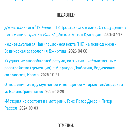
НЕДАВНЕЕ:
Джйотиш
-книга “12
Раши
– 12 Пространств жизни. От ощущения к
пониманию.
Грахи
в
Раши
.” _ Автор: Антон Кузнецов.
2026-07-17
индивидуальная Навигационная карта (НК) на период жизни –
Ведическая астрология Джйотиш.
2026-04-08
Ухудшение способностей разума, когнитивные/умственные
расстройства (деменция) – Аюрведа, Джйотиш, Ведическая
философия, Карма.
2025-10-21
Отношения между мужчиной и женщиной – Гармония/иерархия
vs Баланс/равенство.
2025-10-20
«Материя не состоит из материи», Ганс-Петер Дюрр и Питер
Рассел.
2024-09-03
ОТМЕТКИ: