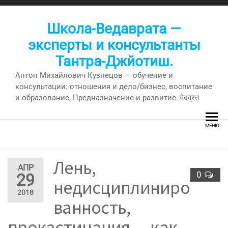
Перейти
к
Школа-Ведаврата —
содержимому
эксперты и консультанты
Тантра-Джйотиш.
Антон Михайлович Кузнецов — обучение и
консультации: отношения и дело/бизнес, воспитание
и образование, Предназначение и развитие. वेदव्रत
МЕНЮ
Лень,
АПР
0
29
недисциплиниро
2018
ванность,
прокастинация — как