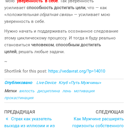
мою
уверенность в себе
. Так уверенность
усиливает
способность достигать цели
, что — как
«
положительная обратная связь
» — усиливает мою
уверенность в себе.
Нужно начать и поддерживать осознанное следование
этому циклическому процессу. И тогда я буду реально
становиться
человеком
,
способным достигать
целей
, решать любые задачи.
~
Shortlink for this post:
https://vedavrat.org/?p=14010
Опубликовано
Live-Device
Клуб «Путь Мужчины»
Метки
вялость
дисциплина
лень
мотивация
прокастинация
Навигация
Предыдущая
С
ПРЕДЫДУЩАЯ
СЛЕДУЮЩАЯ
запись
з
Страх как указатель
Как Мужчине расширять
по
выхода из иллюзии и из
горизонты собственного