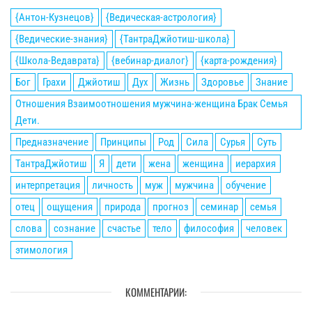
{Антон-Кузнецов}
{Ведическая-астрология}
{Ведические-знания}
{ТантраДжйотиш-школа}
{Школа-Ведаврата}
{вебинар-диалог}
{карта-рождения}
Бог
Грахи
Джйотиш
Дух
Жизнь
Здоровье
Знание
Отношения Взаимоотношения мужчина-женщина Брак Семья
Дети.
Предназначение
Принципы
Род
Сила
Сурья
Суть
ТантраДжйотиш
Я
дети
жена
женщина
иерархия
интерпретация
личность
муж
мужчина
обучение
отец
ощущения
природа
прогноз
семинар
семья
слова
сознание
счастье
тело
философия
человек
этимология
КОММЕНТАРИИ: