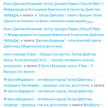
Книга Джатака-Бхаранам. Автор: Дхундхи Раджа (Ḍhuṇḍhi Rāja).🌣
Международная Ассоциация Ведической Астрологии Джйотиш
(МАВаДж)
к записи
☀
Тантра-Джйотиш
— наука о Высших Силах
Грахах
и их влиянии на жизнь человека и мироздания
{4561}
Книга Джатака-Бхаранам. Автор: Дхундхи Раджа (Ḍhuṇḍhi Rāja).
🌣 Международная Ассоциация Ведической Астрологии Джйотиш
(МАВаДж).
к записи
‘Джатака-Бхаранам’ – классический трактат
Джйотиша [«Ведической астрологии»]
книга-семінар «9 Грах – 9 Вищих Сил життя», Тантра-Джйотіш.
Автор: Антін Кузнецов, M.Sc., – експерт системного аналізу,
консультант.
к записи
➈ Антон Кузнецов, книга «9 Грах — 9
Высших Сил жизни».
☸ ШколаВедаврата — системный подход Тантра-Джйотиш. |
Аюрведа и Панчакарма – здоровье, счастье, долголетие.
к записи
☸
Школа Ведаврата
— системный подход
Тантра-Джйотиш
.
☸ ШколаВедаврата — системный подход Тантра-Джйотиш.
Аюрведа – здоровье, счастье, долголетие.
к записи
Махабхуты —