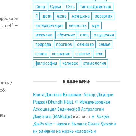
Сила
Сурья
Суть
ТантраДжйотиш
Я
дети
жена
женщина
иерархия
сербохорв.
интерпретация
личность
муж
ь. сеlǘ –
мужчина
обучение
отец
ощущения
природа
прогноз
семинар
семья
слова
сознание
счастье
тело
философия
человек
этимология
КОММЕНТАРИИ:
вать /
cō;
Книга Джатака-Бхаранам. Автор: Дхундхи
Раджа (Ḍhuṇḍhi Rāja).🌣 Международная
Ассоциация Ведической Астрологии
haz;
Джйотиш (МАВаДж)
к записи
☀
Тантра-
Джйотиш
— наука о Высших Силах
Грахах
и
их влиянии на жизнь человека и