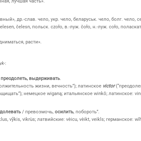
авная, лучшая часть».
ный», др.-слав. чело, укр. чело, беларуськ. чело, болг. чело, 
lеsеn, čеlеsn, польск. сzоłо, в.-луж. čоłо, н.-луж. соłо, поласкат
одниматься, расти».
yk
-:
,
преодолеть, выдерживать
.
должительность жизни, вечность”); латинское
victor
(“преодоле
защищать”); немецкое wiganą; итальянское winkō; латинское: vin
одолевать
/ превозмочь,
осилить
, побороть”.
lus, vỹkis, vikrùs; латвийские: vèicu, vèikt, veikls; германское: wī