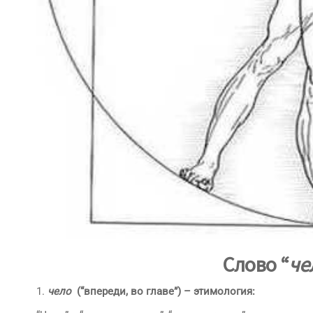
Слово “
че
1.
чело
(“впереди, во главе”) –
этимология: