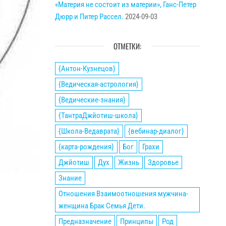
«Материя не состоит из материи», Ганс-Петер
Дюрр и Питер Рассел.
2024-09-03
ОТМЕТКИ:
{Антон-Кузнецов}
{Ведическая-астрология}
{Ведические-знания}
{ТантраДжйотиш-школа}
{Школа-Ведаврата}
{вебинар-диалог}
{карта-рождения}
Бог
Грахи
Джйотиш
Дух
Жизнь
Здоровье
Знание
Отношения Взаимоотношения мужчина-
женщина Брак Семья Дети.
Предназначение
Принципы
Род