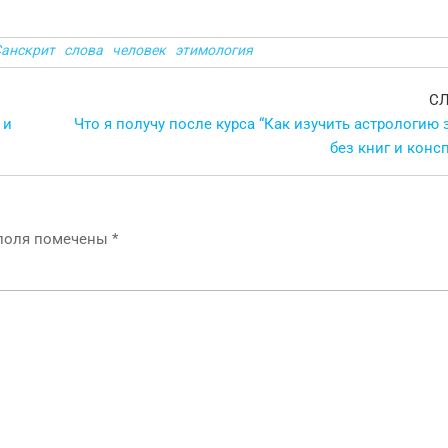
анскрит
слова
человек
этимология
С
 и
Что я получу после курса “Как изучить астрологию 
без книг и конс
 поля помечены
*