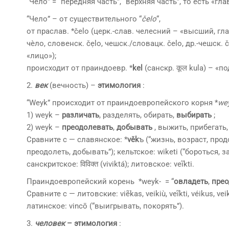
“Чело” = “передняя часть”, “верхняя часть”, то есть «гл
“Чело” – от существительного “
čelo
“,
от праслав. *čelo (церк.-слав. челесний – «высший, глав
чѐло, словенск. čẹlo, чешск./словацк. čеlо, др.-чешск. čе
«лицо»);
происходит от праиндоевр. *
kel
(санскр. कूल kula) – «п
2.
век
(вечность) –
этимология
:
“Weyk” происходит от праиндоевропейского корня *
we
1) weyk –
различать
, разделять, обирать,
выбирать
;
2) weyk –
преодолевать
,
добывать
, выжить, прибегать
Сравните с — славянское: *
věk
ъ (“жизнь, возраст, про
преодолеть, добывать”); кельтское: wiketi (“бороться, 
санскритское: विविक्त (viviktá); литовское: veĩkti.
Праиндоевропейский корень *weyk- = “
овладеть
,
пре
Сравните с — литовские: viẽkas, veikiù, veĩkti, véikus, veik
латинское: vincō (“выигрывать, покорять”).
3.
человек
– этимология
: