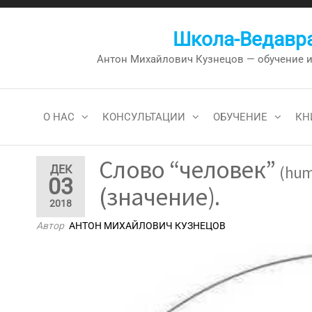
Перейти
к
Школа-Ведавра
содержимому
Антон Михайлович Кузнецов — обучение и к
О НАС
КОНСУЛЬТАЦИИ
ОБУЧЕНИЕ
КН
Слово “человек”
(hu
ДЕК
03
(значение).
2018
Автор
АНТОН МИХАЙЛОВИЧ КУЗНЕЦОВ