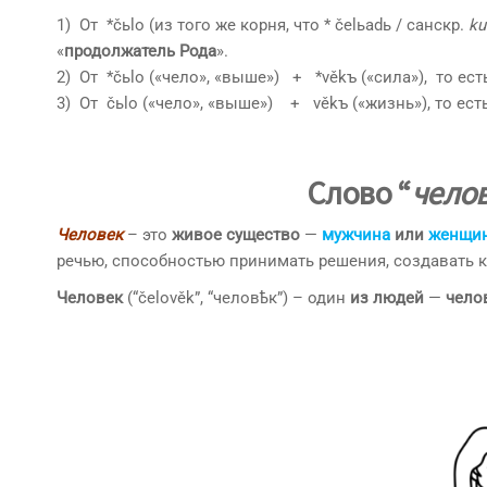
1) От *čьlo (из того же корня, что * čelьadь / санскр.
ku
«
продолжатель Рода
».
2) От *čьlo («чело», «выше») + *věkъ («сила»), то ес
3) От čьlo («чело», «выше») + věkъ («жизнь»), то ест
Слово “
чело
Человек
– это
живое
существо
—
мужчина
или
женщи
речью, способностью принимать решения, создавать 
Человек
(“čelověk”, “человѣк”) – один
из людей
—
чело