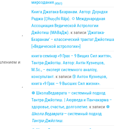
мироздания
{4561}
Книга Джатака-Бхаранам. Автор: Дхундхи
Раджа (Ḍhuṇḍhi Rāja). 🌣 Международная
Ассоциация Ведической Астрологии
Джйотиш (МАВаДж).
к записи
‘Джатака-
‘
Бхаранам’ – классический трактат Джйотиша
[«Ведической астрологии»]
книга-семінар «9 Грах – 9 Вищих Сил життя»,
шлением и
Тантра-Джйотіш. Автор: Антін Кузнецов,
M.Sc., – експерт системного аналізу,
консультант.
к записи
➈ Антон Кузнецов,
книга «9 Грах — 9 Высших Сил жизни».
‘
☸ ШколаВедаврата — системный подход
Тантра-Джйотиш. | Аюрведа и Панчакарма –
здоровье, счастье, долголетие.
к записи
☸
Школа Ведаврата
— системный подход
Тантра-Джйотиш
.