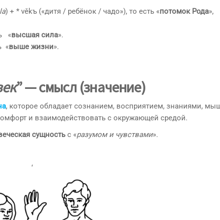
la
) + * věkъ («дитя / ребёнок / чадо»), то есть «
потомок Рода
»,
ть «
высшая сила
».
ь «
выше жизни
».
век
” — смысл (значение)
на
, которое обладает сознанием, восприятием, знаниями, мы
комфорт и взаимодействовать с окружающей средой.
веческая сущность
с «
разумом и чувствами
».
‘