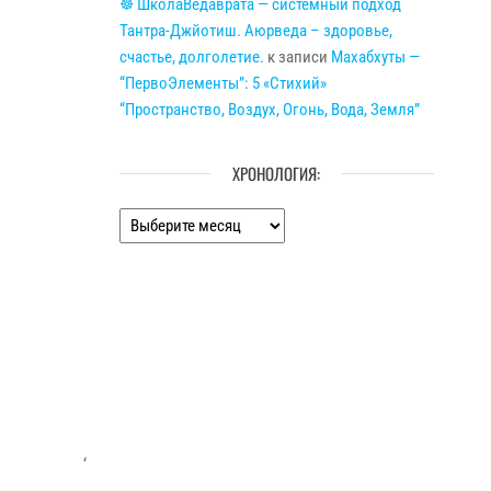
☸ ШколаВедаврата — системный подход
Тантра-Джйотиш. Аюрведа – здоровье,
счастье, долголетие.
к записи
Махабхуты —
“ПервоЭлементы”: 5 «Стихий»
“Пространство, Воздух, Огонь, Вода, Земля”
ХРОНОЛОГИЯ:
Хронология:
‘