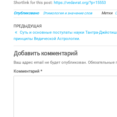
Shortlink for this post:
https://vedavrat.org/?p=15553
Опубликовано
Этимология и значение слов
Метки
С
Навигация
Предыдущая
ПРЕДЫДУЩАЯ
запись
Суть и основные постулаты науки Тантра-Джйотиш
по
принципы Ведической Астрологии.
записям
Добавить комментарий
Ваш адрес email не будет опубликован.
Обязательные
Комментарий
*