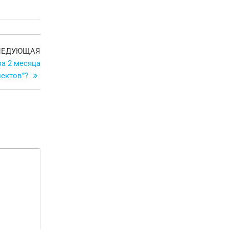
Следующая
ЛЕДУЮЩАЯ
запись
за 2 месяца
пектов”?