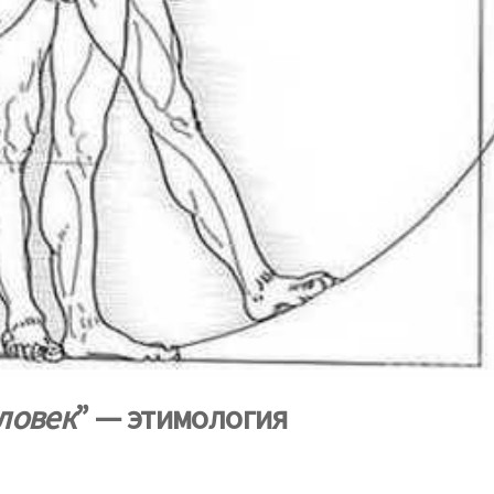
ловек
” — этимология