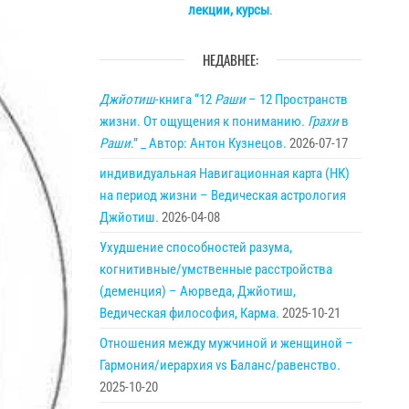
лекции, курсы
.
НЕДАВНЕЕ:
Джйотиш
-книга “12
Раши
– 12 Пространств
жизни. От ощущения к пониманию.
Грахи
в
Раши
.” _ Автор: Антон Кузнецов.
2026-07-17
индивидуальная Навигационная карта (НК)
на период жизни – Ведическая астрология
Джйотиш.
2026-04-08
Ухудшение способностей разума,
когнитивные/умственные расстройства
(деменция) – Аюрведа, Джйотиш,
Ведическая философия, Карма.
2025-10-21
Отношения между мужчиной и женщиной –
Гармония/иерархия vs Баланс/равенство.
2025-10-20