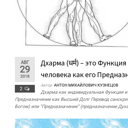
Дхарма (धर्म) – это Функц
АВГ
29
человека как его Предназ
2018
Автор
АНТОН МИХАЙЛОВИЧ КУЗНЕЦОВ
2
Дхарма как индивидуальная Функция и 
Предназначение как Высший Долг Перевод санскритс
Богом) или “Предназначение” (предназначение Духа