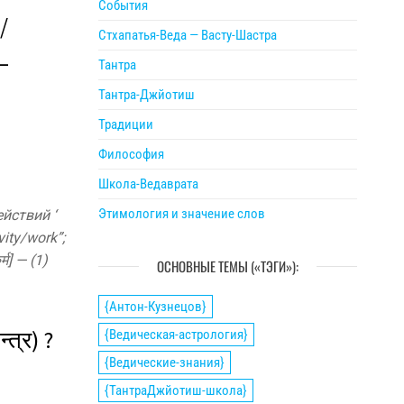
События
/
Стхапатья-Веда — Васту-Шастра
–
Тантра
Тантра-Джйотиш
Традиции
Философия
Школа-Ведаврата
Этимология и значение слов
йствий ‘
vity/work”;
्म] — (1)
ОСНОВНЫЕ ТЕМЫ («ТЭГИ»):
{Антон-Кузнецов}
त्र) ?
{Ведическая-астрология}
{Ведические-знания}
{ТантраДжйотиш-школа}