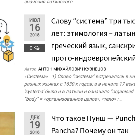
значения латинского…
Слову “система” три ты
ИЮЛ
16
лет: этимология – латын
2018
греческий язык, санскр
0
прото-индоевропейский
Автор
АНТОН МИХАЙЛОВИЧ КУЗНЕЦОВ
«Система» 1) Слово “система” встречалось в кн
разных языках с 1630-х годов; а в начале 17 век
‘systema’ было и в латыни и означало “organised 
“body” = «организованное целое», «тело» :…
Что такое Пунш — Punch /
ДЕК
19
Pancha? Почему он так
2016