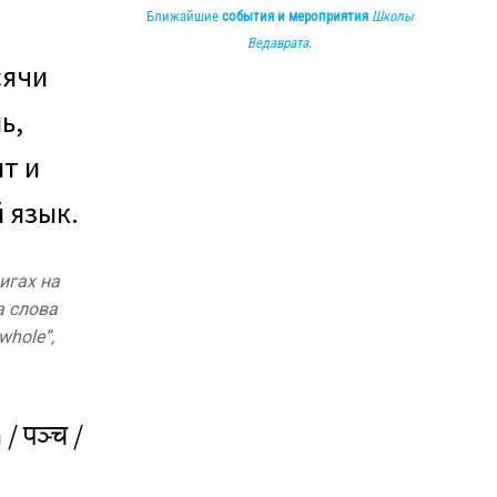
Ближайшие
события и мероприятия
Школы
Ведаврата
.
сячи
ь,
ит и
 язык.
игах на
а слова
whole”,
 पञ्च /