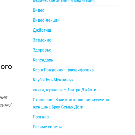
Ведические знания и медитация
Видео
Видео-лекции
Джйотиш
Затмение
Здоровье
Календарь
ного
Карта Рождения – расшифровка
Клуб «Путь Мужчины»
книги, журналы — Тантра-Джйотиш
ния —
Отношения Взаимоотношения мужчина-
одом/
женщина Брак Семья Дети.
Прогноз
Разные советы