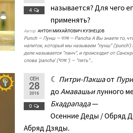
называется? Для чего е
4
применять?
Автор
АНТОН МИХАЙЛОВИЧ КУЗНЕЦОВ
Punch — Пунш — पञ्च — Pancha А Вы знаете то, чт
напиток, который мы называем “пунш” (‘punch’)
деле называется “панч”, и происходит от Санскр
слова ‘pancha’ (‘पञ्च ‘) — “пять”…
☾
Питри-Пакша
от
Пур
СЕН
28
до
Амавашьи
лунного м
2016
Бхадрапада
—
0
Осенние Деды / Обряд Дi
Абряд Дзяды.