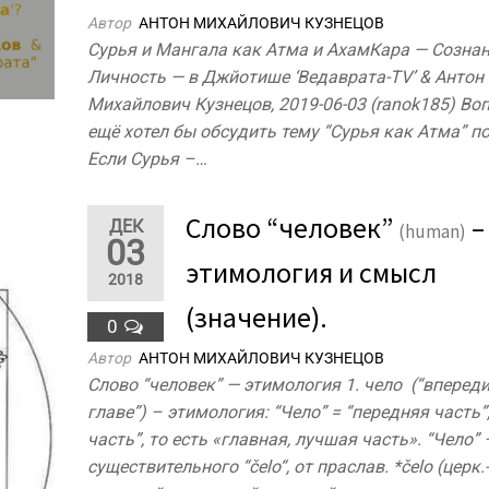
Автор
АНТОН МИХАЙЛОВИЧ КУЗНЕЦОВ
Сурья и Мангала как Атма и АхамКара — Сознан
Личность — в Джйотише ‘Ведаврата-TV’ & Антон
Михайлович Кузнецов, 2019-06-03 (ranok185) Во
ещё хотел бы обсудить тему “Сурья как Атма” п
Если Сурья –…
Слово “человек”
–
ДЕК
(human)
03
этимология и смысл
2018
(значение).
0
Автор
АНТОН МИХАЙЛОВИЧ КУЗНЕЦОВ
Слово “человек” — этимология 1. чело (“впереди
главе”) – этимология: “Чело” = “передняя часть”
часть”, то есть «главная, лучшая часть». “Чело” 
существительного “čelo“, от праслав. *čelo (церк.