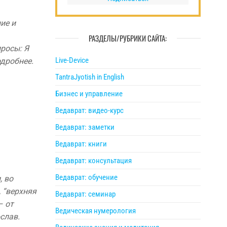
ие и
РАЗДЕЛЫ/РУБРИКИ САЙТА:
просы: Я
Live-Device
одробнее.
TantraJyotish in English
Бизнес и управление
Ведаврат: видео-курс
Ведаврат: заметки
Ведаврат: книги
Ведаврат: консультация
Ведаврат: обучение
, во
, “верхняя
Ведаврат: семинар
– от
Ведическая нумерология
-слав.