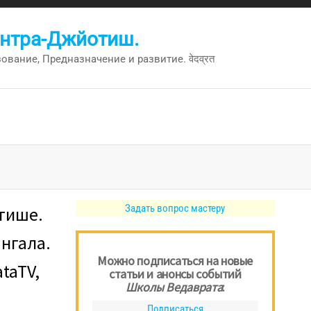
антра-Джйотиш.
вание, Предназначение и развитие. वेदव्रत
Задать вопрос мастеру
отише.
ангала.
Можно подписаться на новые
ataTV,
статьи и анонсы событий
Школы Ведаврата
:
Подписаться