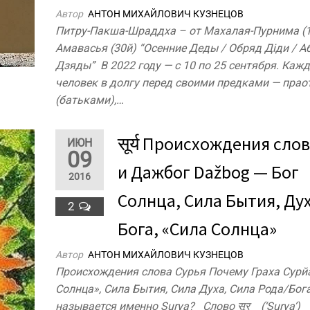
Автор
АНТОН МИХАЙЛОВИЧ КУЗНЕЦОВ
Питру-Пакша-Шраддха – от Махалая-Пурнима (1
Амавасья (30й) “Осенние Деды / Обряд Дiди / А
Дзяды” В 2022 году — с 10 по 25 сентября. Каж
человек в долгу перед своими предками — пра
(батьками),…
सूर्य Происхождения сло
ИЮН
09
и Дажбог Dažbog — Бог
2016
Солнца, Сила Бытия, Ду
2
Бога, «Сила Солнца»
Автор
АНТОН МИХАЙЛОВИЧ КУЗНЕЦОВ
Происхождения слова Сурья Почему Граха Сурй
Солнца», Сила Бытия, Сила Духа, Сила Рода/Бог
называется именно Surya? Слово सूर (‘Surya’)