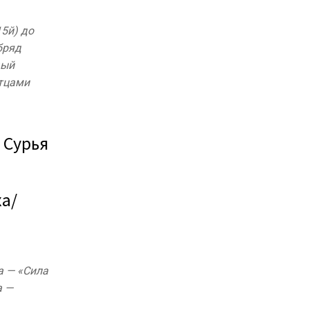
5й) до
бряд
дый
отцами
в Сурья
ха/
а — «Сила
а —