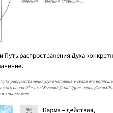
челесний – «высший, главный»,…
ия и Путь распространения Духа конкрет
начение.
Путь распространения Духа человека в среде его воплоще
кого слова धर्म – это “Высший Долг” (долг перед Духом/Р
 в данном теле,…
Карма – действия,
АВГ