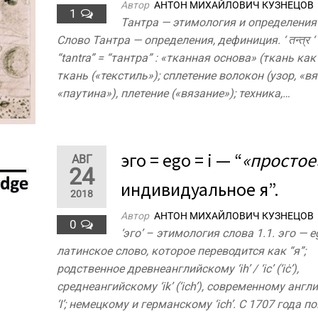
Автор
АНТОН МИХАЙЛОВИЧ КУЗНЕЦОВ
1
Тантра — этимология и определения
Слово Тантра — определения, дефиниция. ‘ तन्त्र ‘ 
“tantra” = “тантра” : «тканная основа» (ткань как
ткань («текстиль»); сплетение волокон (узор, «вя
«паутина»), плетение («вязание»); техника,…
эго = ego = i — “
«простое
АВГ
24
индивидуальное я”.
2018
Автор
АНТОН МИХАЙЛОВИЧ КУЗНЕЦОВ
0
‘эго’ – этимология слова 1.1. эго — eg
латинское слово, которое переводится как “я”;
родственное древнеанглийскому ‘ih’ / ‘ic’ (‘iċ’),
среднеангийскому ‘ik’ (‘ich’), современному анг
‘I’; немецкому и германскому ‘ich’. С 1707 года 