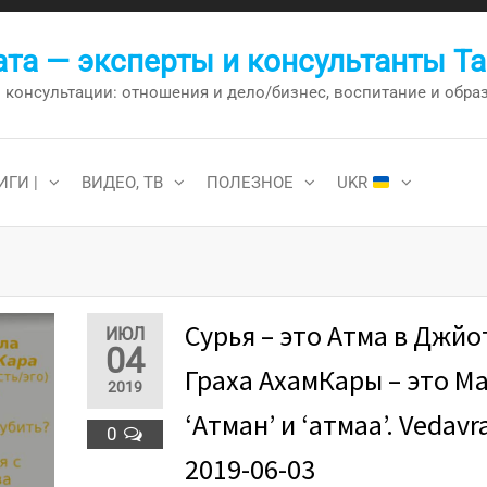
та — эксперты и консультанты Т
онсультации: отношения и дело/бизнес, воспитание и образо
ИГИ |
ВИДЕО, ТВ
ПОЛЕЗНОЕ
UKR
Сурья – это Атма в Джй
ИЮЛ
04
Граха АхамКары – это М
2019
‘Атман’ и ‘атмаа’. Vedavr
0
2019-06-03