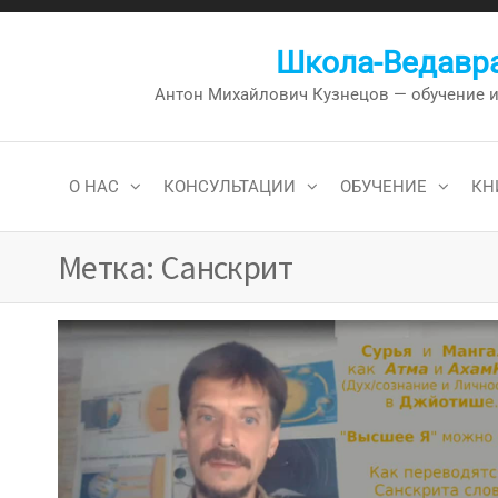
Перейти
к
Школа-Ведавра
содержимому
Антон Михайлович Кузнецов — обучение и к
О НАС
КОНСУЛЬТАЦИИ
ОБУЧЕНИЕ
КН
Метка:
Санскрит