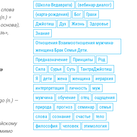
{Школа-Ведаврата}
{вебинар-диалог}
 слова
{карта-рождения}
Бог
Грахи
(n.) =
Джйотиш
Дух
Жизнь
Здоровье
 основа),
зь»,
Знание
Отношения Взаимоотношения мужчина-
женщина Брак Семья Дети.
Предназначение
Принципы
Род
»
Сила
Сурья
Суть
ТантраДжйотиш
Я
дети
жена
женщина
иерархия
интерпретация
личность
муж
мужчина
обучение
отец
ощущения
o (n.) —
природа
прогноз
семинар
семья
слова
сознание
счастье
тело
лийскому
философия
человек
этимология
помимо