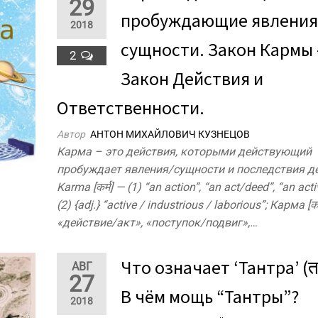
29
пробуждающие явления
2018
сущности. Закон Кармы 
2
Закон Действия и
Ответственности.
Автор
АНТОН МИХАЙЛОВИЧ КУЗНЕЦОВ
Карма – это действия, которыми действующий
пробуждает явления/сущности и последствия де
Karma [कर्म] — (1) “an action”, “an act/deed”, “an acti
(2) {adj.} “active / industrious / laborious”; Карма [कर
«действие/акт», «поступок/подвиг»,…
Что означает ‘Тантра’ (तन्
АВГ
27
В чём мощь “Тантры”?
2018