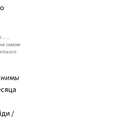
го
о … …
 на самом
итского
инимы
есяца
ди /