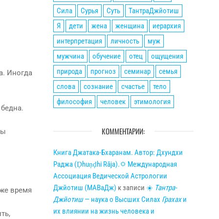
Сила
Сурья
Суть
ТантраДжйотиш
Я
дети
жена
женщина
иерархия
интерпретация
личность
муж
мужчина
обучение
отец
ощущения
природа
прогноз
семинар
семья
а. Иногда
слова
сознание
счастье
тело
философия
человек
этимология
 бедна.
КОММЕНТАРИИ:
ны
Книга Джатака-Бхаранам. Автор: Дхундхи
Раджа (Ḍhuṇḍhi Rāja).🌣 Международная
Ассоциация Ведической Астрологии
Джйотиш (МАВаДж)
к записи
☀
Тантра-
 же время
Джйотиш
— наука о Высших Силах
Грахах
и
их влиянии на жизнь человека и
ть,