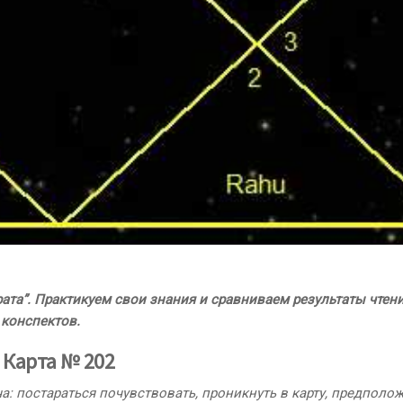
ата”. П
рактикуем свои знания и сравниваем результаты чтени
 конспектов.
Карта № 202
: постараться почувствовать, проникнуть в карту, предполож