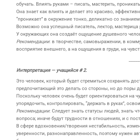
обучать. Влиять руками – писать, мастерить, проникать
Она знает как влиять и делает это красиво, эффектив
“проникает” в окружение тонко, деликатно со знанием
Возможно она успешный писатель, лектор, мастерица 
У окружающих она создаёт ощущение душевного челов
Рекомендации
: в творчестве, самовыражении, в комм
восприятие внешнего, а на ощущения в груди, на чувств
_____
Интерпретация — учащийся # 2.
Это человек, который будет стремиться сохранять до
предпочитающий это делать со стороны, но до поры д
Поскольку человек очень будет ориентироваться на ч
упорядочить, контролировать, “держать в руках”, осво
Рекомендации
: Следует знать статусы людей, знать ч
вопроса; иначе будут трудности в отношениях, и с по
В сфере вдохновения/творения нестабильность, измен
уверенности, разнонаправленность, поэтому нужен ав