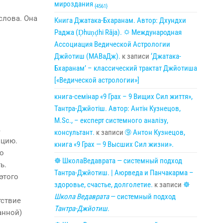
мироздания
{4561}
слова. Она
Книга Джатака-Бхаранам. Автор: Дхундхи
Раджа (Ḍhuṇḍhi Rāja). 🌣 Международная
Ассоциация Ведической Астрологии
Джйотиш (МАВаДж).
к записи
‘Джатака-
Бхаранам’ – классический трактат Джйотиша
[«Ведической астрологии»]
книга-семінар «9 Грах – 9 Вищих Сил життя»,
Тантра-Джйотіш. Автор: Антін Кузнецов,
M.Sc., – експерт системного аналізу,
,
консультант.
к записи
➈ Антон Кузнецов,
ицию.
книга «9 Грах — 9 Высших Сил жизни».
мо
☸ ШколаВедаврата — системный подход
ь.
Тантра-Джйотиш. | Аюрведа и Панчакарма –
этого
здоровье, счастье, долголетие.
к записи
☸
Школа Ведаврата
— системный подход
тствие
Тантра-Джйотиш
.
анной)