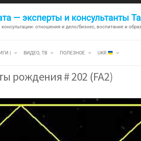
та — эксперты и консультанты Т
онсультации: отношения и дело/бизнес, воспитание и образо
ИГИ |
ВИДЕО, ТВ
ПОЛЕЗНОЕ
UKR
ы рождения # 202 (FA2)