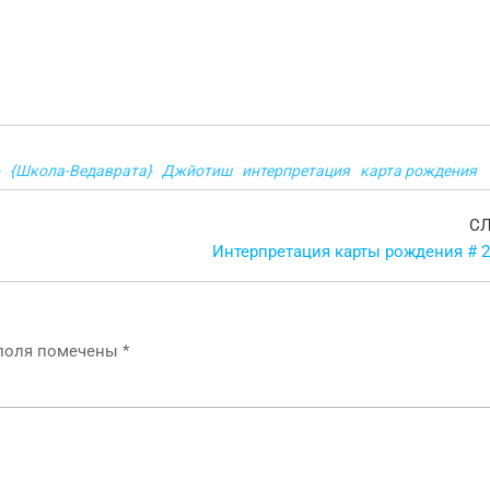
{Школа-Ведаврата}
Джйотиш
интерпретация
карта рождения
С
Интерпретация карты рождения # 2
 поля помечены
*