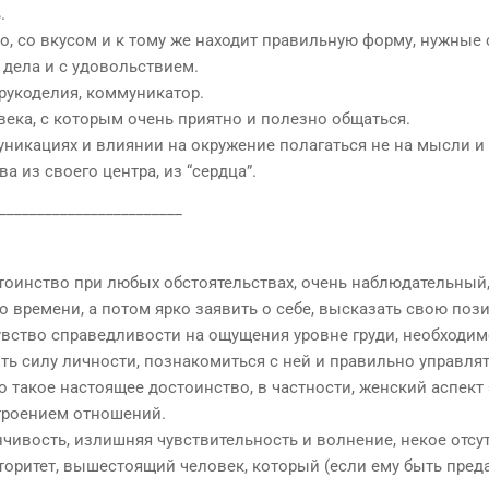
.
но, со вкусом и к тому же находит правильную форму, нужные 
 дела и с удовольствием.
рукоделия, коммуникатор.
ека, с которым очень приятно и полезно общаться.
уникациях и влиянии на окружение полагаться не на мысли и
а из своего центра, из “сердца”.
________________________
стоинство при любых обстоятельствах, очень наблюдательный
о времени, а потом ярко заявить о себе, высказать свою поз
увство справедливости на ощущения уровне груди, необходи
ить силу личности, познакомиться с ней и правильно управлят
то такое настоящее достоинство, в частности, женский аспект 
строением отношений.
чивость, излишняя чувствительность и волнение, некое отсу
торитет, вышестоящий человек, который (если ему быть пред