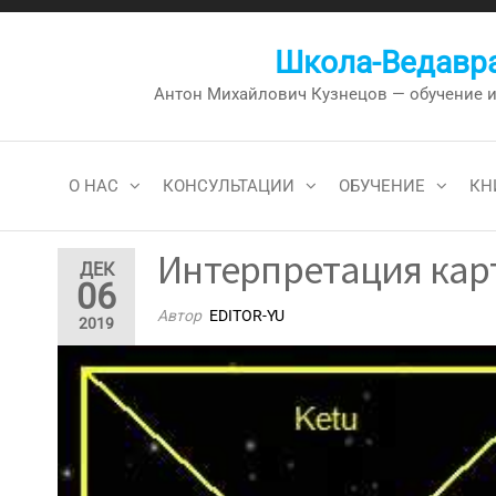
Перейти
к
Школа-Ведавра
содержимому
Антон Михайлович Кузнецов — обучение и к
О НАС
КОНСУЛЬТАЦИИ
ОБУЧЕНИЕ
КН
Интерпретация карт
ДЕК
06
Автор
EDITOR-YU
2019