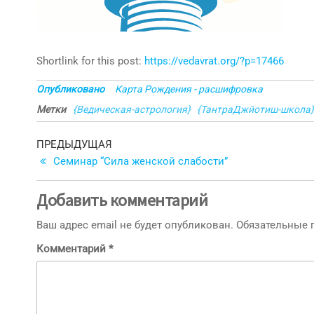
Shortlink for this post:
https://vedavrat.org/?p=17466
Опубликовано
Карта Рождения - расшифровка
Метки
{Ведическая-астрология}
{ТантраДжйотиш-школа}
Навигация
Предыдущая
ПРЕДЫДУЩАЯ
запись
Семинар “Сила женской слабости”
по
записям
Добавить комментарий
Ваш адрес email не будет опубликован.
Обязательные
Комментарий
*