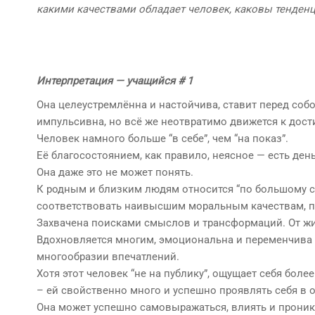
какими качествами обладает человек, каковы тенден
Интерпретация — учащийся # 1
Она целеустремлённа и настойчива, ставит перед собой
импульсивна, но всё же неотвратимо движется к дос
Человек намного больше “в себе”, чем “на показ”.
Её благосостоянием, как правило, неясное — есть деньг
Она даже это не может понять.
К родным и близким людям относится “по большому с
соответствовать наивысшим моральным качествам, по
Захвачена поисками смыслов и трансформаций. От жи
Вдохновляется многим, эмоциональна и переменчива в
многообразии впечатлений.
Хотя этот человек “не на публику”, ощущает себя боле
– ей свойственно много и успешно проявлять себя в 
Она может успешно самовыражаться, влиять и проника