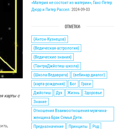
«Материя не состоит из материи», Ганс-Петер
Дюрр и Питер Рассел.
2024-09-03
ОТМЕТКИ:
{Антон-Кузнецов}
{Ведическая-астрология}
{Ведические-знания}
{ТантраДжйотиш-школа}
{Школа-Ведаврата}
{вебинар-диалог}
{карта-рождения}
Бог
Грахи
Джйотиш
Дух
Жизнь
Здоровье
я карты с
Знание
Отношения Взаимоотношения мужчина-
женщина Брак Семья Дети.
ить,
Предназначение
Принципы
Род