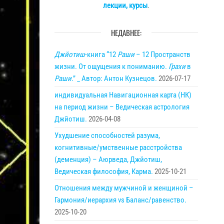
лекции, курсы
.
НЕДАВНЕЕ:
Джйотиш
-книга “12
Раши
– 12 Пространств
жизни. От ощущения к пониманию.
Грахи
в
Раши
.” _ Автор: Антон Кузнецов.
2026-07-17
индивидуальная Навигационная карта (НК)
на период жизни – Ведическая астрология
Джйотиш.
2026-04-08
Ухудшение способностей разума,
когнитивные/умственные расстройства
(деменция) – Аюрведа, Джйотиш,
Ведическая философия, Карма.
2025-10-21
Отношения между мужчиной и женщиной –
Гармония/иерархия vs Баланс/равенство.
2025-10-20