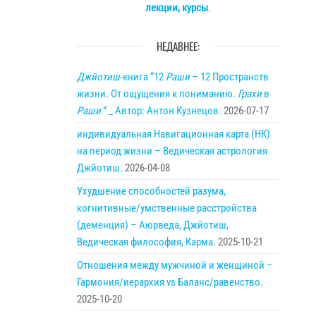
лекции, курсы
.
НЕДАВНЕЕ:
Джйотиш
-книга “12
Раши
– 12 Пространств
жизни. От ощущения к пониманию.
Грахи
в
Раши
.” _ Автор: Антон Кузнецов.
2026-07-17
индивидуальная Навигационная карта (НК)
на период жизни – Ведическая астрология
Джйотиш.
2026-04-08
Ухудшение способностей разума,
когнитивные/умственные расстройства
(деменция) – Аюрведа, Джйотиш,
Ведическая философия, Карма.
2025-10-21
Отношения между мужчиной и женщиной –
Гармония/иерархия vs Баланс/равенство.
2025-10-20