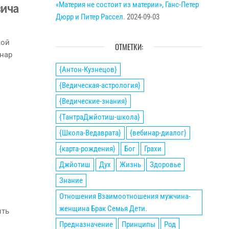
«Материя не состоит из материи», Ганс-Петер
вича
Дюрр и Питер Рассел.
2024-09-03
ОТМЕТКИ:
{Антон-Кузнецов}
{Ведическая-астрология}
{Ведические-знания}
{ТантраДжйотиш-школа}
{Школа-Ведаврата}
{вебинар-диалог}
{карта-рождения}
Бог
Грахи
Джйотиш
Дух
Жизнь
Здоровье
Знание
Отношения Взаимоотношения мужчина-
женщина Брак Семья Дети.
ыть
Предназначение
Принципы
Род