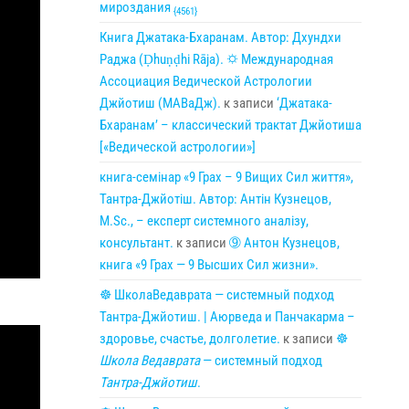
мироздания
{4561}
Книга Джатака-Бхаранам. Автор: Дхундхи
Раджа (Ḍhuṇḍhi Rāja). 🌣 Международная
Ассоциация Ведической Астрологии
Джйотиш (МАВаДж).
к записи
‘Джатака-
Бхаранам’ – классический трактат Джйотиша
[«Ведической астрологии»]
книга-семінар «9 Грах – 9 Вищих Сил життя»,
Тантра-Джйотіш. Автор: Антін Кузнецов,
M.Sc., – експерт системного аналізу,
консультант.
к записи
➈ Антон Кузнецов,
книга «9 Грах — 9 Высших Сил жизни».
☸ ШколаВедаврата — системный подход
Тантра-Джйотиш. | Аюрведа и Панчакарма –
здоровье, счастье, долголетие.
к записи
☸
Школа Ведаврата
— системный подход
Тантра-Джйотиш
.