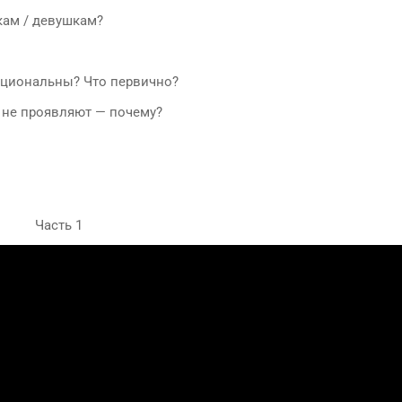
кам / девушкам?
рциональны? Что первично?
о не проявляют — почему?
Часть 1