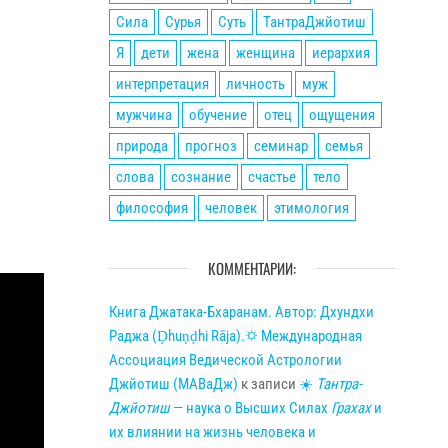
Сила
Сурья
Суть
ТантраДжйотиш
Я
дети
жена
женщина
иерархия
интерпретация
личность
муж
мужчина
обучение
отец
ощущения
природа
прогноз
семинар
семья
слова
сознание
счастье
тело
философия
человек
этимология
КОММЕНТАРИИ:
Книга Джатака-Бхаранам. Автор: Дхундхи
Раджа (Ḍhuṇḍhi Rāja).🌣 Международная
Ассоциация Ведической Астрологии
Джйотиш (МАВаДж)
к записи
☀
Тантра-
Джйотиш
— наука о Высших Силах
Грахах
и
их влиянии на жизнь человека и