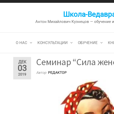
Перейти
к
Школа-Ведавра
содержимому
Антон Михайлович Кузнецов — обучение и к
О НАС
КОНСУЛЬТАЦИИ
ОБУЧЕНИЕ
КН
Семинар “Сила жен
ДЕК
03
Автор
РЕДАКТОР
2019