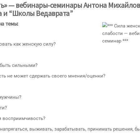
ть» — вебинары-семинары Антона Михайло
а и “Школы Ведаврата”
на темы:
овать как женскую силу?
я быть сильными?
ость не может сдержать своего мнения/оценки?
 мужчины?
ти?
 и восприимчивость?
 напрягаться, выживать, зарабатывать, принимать решения, б