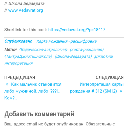
//
Школа Ведаврата
//
www.Vedavrat.org
Shortlink for this post:
https://vedavrat.org/?p=18417
Опубликовано
Карта Рождения - расшифровка
Метки
{Ведическая-астрология}
{карта-рождения}
{ТантраДжйотиш-школа}
{Школа-Ведаврата}
Джйотиш
интерпретация
Навигация
Предыдущая
С
ПРЕДЫДУЩАЯ
СЛЕДУЮЩАЯ
запись
з
Как мальчик становится
Интерпретация карты
по
либо мужчиной, либо [???]…
рождения # 312 (SM12)
записям
Кем?..
Добавить комментарий
Ваш адрес email не будет опубликован.
Обязательные