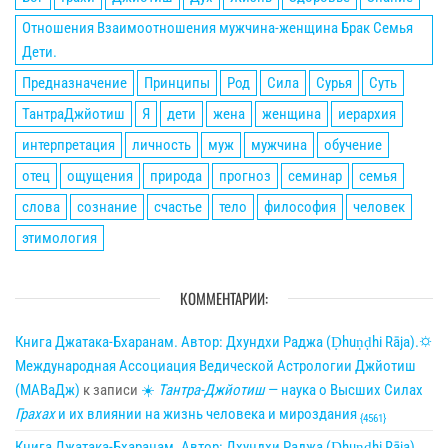
Отношения Взаимоотношения мужчина-женщина Брак Семья
Дети.
Предназначение
Принципы
Род
Сила
Сурья
Суть
ТантраДжйотиш
Я
дети
жена
женщина
иерархия
интерпретация
личность
муж
мужчина
обучение
отец
ощущения
природа
прогноз
семинар
семья
слова
сознание
счастье
тело
философия
человек
этимология
КОММЕНТАРИИ:
Книга Джатака-Бхаранам. Автор: Дхундхи Раджа (Ḍhuṇḍhi Rāja).🌣
Международная Ассоциация Ведической Астрологии Джйотиш
(МАВаДж)
к записи
☀
Тантра-Джйотиш
— наука о Высших Силах
Грахах
и их влиянии на жизнь человека и мироздания
{4561}
Книга Джатака-Бхаранам. Автор: Дхундхи Раджа (Ḍhuṇḍhi Rāja).