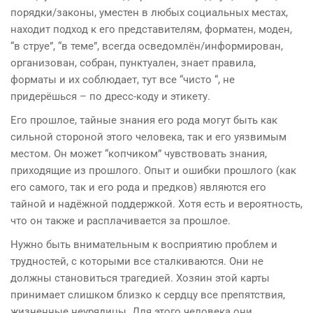
порядки/законы, уместен в любых социальных местах,
находит подход к его представителям, форматен, моден,
“в струе”, “в теме”, всегда осведомлён/информирован,
организован, собран, пунктуален, знает правила,
форматы и их соблюдает, тут все “чисто “, не
придерёшься – по дресс-коду и этикету.
Его прошлое, тайные знания его рода могут быть как
сильной стороной этого человека, так и его уязвимым
местом. Он может “копчиком” чувствовать знания,
приходящие из прошлого. Опыт и ошибки прошлого (как
его самого, так и его рода и предков) являются его
тайной и надёжной поддержкой. Хотя есть и вероятность,
что он также и расплачивается за прошлое.
Нужно быть внимательным к восприятию проблем и
трудностей, с которыми все сталкиваются. Они не
должны становиться трагедией. Хозяин этой карты
принимает слишком близко к сердцу все препятствия,
жизненные неурядицы. Для этого человека они