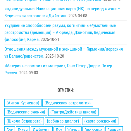
индивидуальная Навигационная карта (НК) на период жизни –
Ведическая астрология Джйотиш.
2026-04-08
Ухудшение способностей разума, когнитивные/умственные
расстройства (деменция) – Аюрведа, Джйотиш, Ведическая
философия, Карма.
2025-10-21
Отношения между мужчиной и женщиной – Гармония/иерархия
vs Баланс/равенство.
2025-10-20
«Материя не состоит из материи», Ганс-Петер Дюрр и Питер
Рассел.
2024-09-03
ОТМЕТКИ:
{Антон-Кузнецов}
{Ведическая-астрология}
{Ведические-знания}
{ТантраДжйотиш-школа}
{Школа-Ведаврата}
{вебинар-диалог}
{карта-рождения}
Бог
Грахи
Джйотиш
Дух
Жизнь
Здоровье
Знание