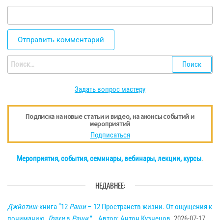
Найти:
Задать вопрос мастеру
Подписка на новые статьи и видео, на анонсы событий и
мероприятий
Подписаться
Мероприятия, события, семинары, вебинары, лекции, курсы
.
НЕДАВНЕЕ:
Джйотиш
-книга “12
Раши
– 12 Пространств жизни. От ощущения к
пониманию.
Грахи
в
Раши
.” _ Автор: Антон Кузнецов.
2026-07-17