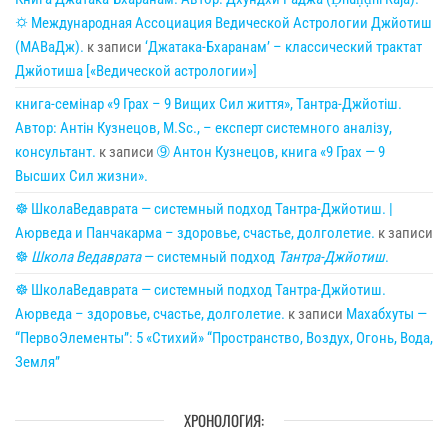
🌣 Международная Ассоциация Ведической Астрологии Джйотиш
(МАВаДж).
к записи
‘Джатака-Бхаранам’ – классический трактат
Джйотиша [«Ведической астрологии»]
книга-семінар «9 Грах – 9 Вищих Сил життя», Тантра-Джйотіш.
Автор: Антін Кузнецов, M.Sc., – експерт системного аналізу,
консультант.
к записи
➈ Антон Кузнецов, книга «9 Грах — 9
Высших Сил жизни».
☸ ШколаВедаврата — системный подход Тантра-Джйотиш. |
Аюрведа и Панчакарма – здоровье, счастье, долголетие.
к записи
☸
Школа Ведаврата
— системный подход
Тантра-Джйотиш
.
☸ ШколаВедаврата — системный подход Тантра-Джйотиш.
Аюрведа – здоровье, счастье, долголетие.
к записи
Махабхуты —
“ПервоЭлементы”: 5 «Стихий» “Пространство, Воздух, Огонь, Вода,
Земля”
ХРОНОЛОГИЯ: