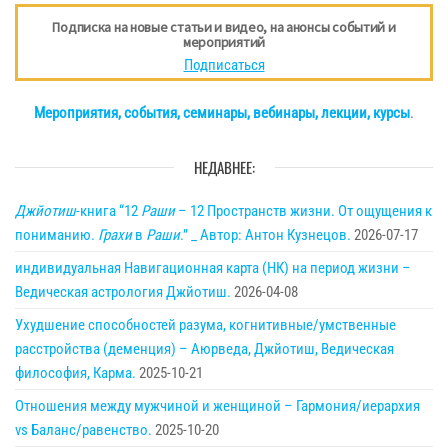
Подписка на новые статьи и видео, на анонсы событий и
мероприятий
Подписаться
Мероприятия, события, семинары, вебинары, лекции, курсы
.
НЕДАВНЕЕ:
Джйотиш
-книга “12
Раши
– 12 Пространств жизни. От ощущения к
пониманию.
Грахи
в
Раши
.” _ Автор: Антон Кузнецов.
2026-07-17
индивидуальная Навигационная карта (НК) на период жизни –
Ведическая астрология Джйотиш.
2026-04-08
Ухудшение способностей разума, когнитивные/умственные
расстройства (деменция) – Аюрведа, Джйотиш, Ведическая
философия, Карма.
2025-10-21
Отношения между мужчиной и женщиной – Гармония/иерархия
vs Баланс/равенство.
2025-10-20