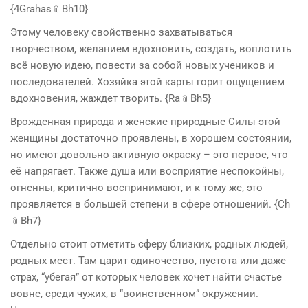
{4Grahas﹫Bh10}
Этому человеку свойственно захватываться
творчеством, желанием вдохновить, создать, воплотить
всё новую идею, повести за собой новых учеников и
последователей. Хозяйка этой карты горит ощущением
вдохновения, жаждет творить. {Ra﹫Bh5}
Врожденная природа и женские природные Силы этой
женщины достаточно проявлены, в хорошем состоянии,
но имеют довольно активную окраску – это первое, что
её напрягает. Также душа или восприятие неспокойны,
огненны, критично воспринимают, и к тому же, это
проявляется в большей степени в сфере отношений. {Ch
﹫Bh7}
Отдельно стоит отметить сферу близких, родных людей,
родных мест. Там царит одиночество, пустота или даже
страх, “убегая” от которых человек хочет найти счастье
вовне, среди чужих, в “воинственном” окружении.