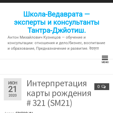
Перейти
к
Школа-Ведаврата —
содержимому
эксперты и консультанты
Тантра-Джйотиш.
Антон Михайлович Кузнецов — обучение и
консультации: отношения и дело/бизнес, воспитание
и образование, Предназначение и развитие. वेदव्रत
МЕНЮ
Интерпретация
ИЮН
0
21
карты рождения
2020
# 321 (SM21)