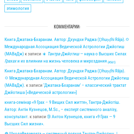
этимология
КОММЕНТАРИИ:
Книга Джатака-Бхаранам. Автор: Дхундхи Раджа (Ḍhuṇḍhi Rāja).🌣
Международная Ассоциация Ведической Астрологии Джйотиш
(МАВаДж)
к записи
☀
Тантра-Джйотиш
— наука о Высших Силах
Грахах
и их влиянии на жизнь человека и мироздания
{4561}
Книга Джатака-Бхаранам. Автор: Дхундхи Раджа (Ḍhuṇḍhi Rāja).
🌣 Международная Ассоциация Ведической Астрологии Джйотиш
(МАВаДж).
к записи
‘Джатака-Бхаранам’ – классический трактат
Джйотиша [«Ведической астрологии»]
книга-семінар «9 Грах – 9 Вищих Сил життя», Тантра-Джйотіш.
Автор: Антін Кузнецов, M.Sc., – експерт системного аналізу,
консультант.
к записи
➈ Антон Кузнецов, книга «9 Грах — 9
Высших Сил жизни».
☸ ШколаВедаврата — системный подход Тантра-Джйотиш. |