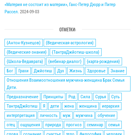
«Материя не состоит из материи», Ганс-Петер Дюрр и Питер
Рассел.
2024-09-03
ОТМЕТКИ:
{Антон-Кузнецов}
{Ведическая-астрология}
{Ведические-знания}
{ТантраДжйотиш-школа}
{Школа-Ведаврата}
{вебинар-диалог}
{карта-рождения}
Бог
Грахи
Джйотиш
Дух
Жизнь
Здоровье
Знание
Отношения Взаимоотношения мужчина-женщина Брак Семья
Дети.
Предназначение
Принципы
Род
Сила
Сурья
Суть
ТантраДжйотиш
Я
дети
жена
женщина
иерархия
интерпретация
личность
муж
мужчина
обучение
отец
ощущения
природа
прогноз
семинар
семья
слова
сознание
счастье
тело
философия
человек