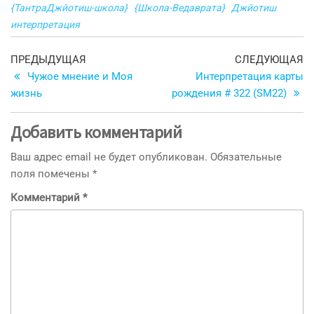
{ТантраДжйотиш-школа}
{Школа-Ведаврата}
Джйотиш
интерпретация
Навигация
Предыдущая
С
ПРЕДЫДУЩАЯ
СЛЕДУЮЩАЯ
запись
з
Чужое мнение и Моя
Интерпретация карты
по
жизнь
рождения # 322 (SM22)
записям
Добавить комментарий
Ваш адрес email не будет опубликован.
Обязательные
поля помечены
*
Комментарий
*