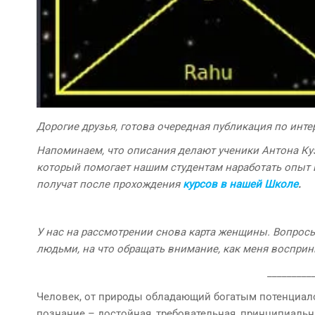
Дорогие друзья, готова очередная публикация по инт
Напоминаем, что описания делают ученики Антона Ку
который помогает нашим студентам наработать опыт 
получат после прохождения
курсов в нашей Школе
.
У нас на рассмотрении снова карта женщины.
Вопросы
людьми, на что обращать внимание, как меня воспри
_________
Человек, от природы обладающий богатым потенциало
познание – достойная, требовательная, принципиальн