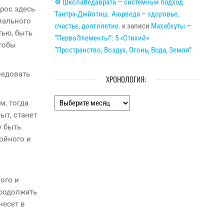
☸ ШколаВедаврата — системный подход
прос здесь
Тантра-Джйотиш. Аюрведа – здоровье,
иального
счастье, долголетие.
к записи
Махабхуты —
тью, быть
“ПервоЭлементы”: 5 «Стихий»
чтобы
“Пространство, Воздух, Огонь, Вода, Земля”
ледовать
ХРОНОЛОГИЯ:
Хронология:
м, тогда
ыт, станет
у быть
ойного и
ого и
продолжать
несет в