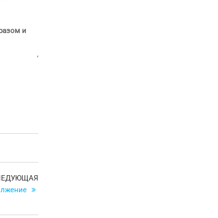
разом и
‘
Следующая
ЛЕДУЮЩАЯ
запись
олжение