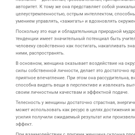
авторитет. К тому же она представляет собой уникаль
целеустремленностью, острым интеллектом, способны
умением управлять, «зажигать» и вдохновлять окруже
Поскольку это еще и обладательница природной мудро
тенденции имеет значительный потенциал быть учите
человеку свойственно как постигать, накапливать зна
ними,
распространять.
В основном, женщина оказывает воздействие на окр
силы собственной личности, делает это достаточно яр
приятное впечатление. При этом она рассудительна, в
способна видеть вещи в перспективе и извлекать выг
своим личностным качествам и эффектной подаче.
Телесность у женщины достаточно страстная, энергичн
может использовать как ресурс в целях достижения ж
усилия получили ожидаемый результат или произвел
эффект.
При взаимодействии с другими женщина склонна про