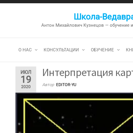
Перейти
к
Школа-Ведавра
содержимому
Антон Михайлович Кузнецов — обучение и к
О НАС
КОНСУЛЬТАЦИИ
ОБУЧЕНИЕ
КН
Интерпретация карт
ИЮЛ
19
Автор
EDITOR-YU
2020