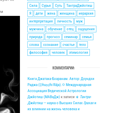
Сила
Сурья
Суть
ТантраДжйотиш
ым
Я
дети
жена
женщина
иерархия
интерпретация
личность
муж
мужчина
обучение
отец
ощущения
природа
прогноз
семинар
семья
слова
сознание
счастье
тело
философия
человек
этимология
КОММЕНТАРИИ:
Книга Джатака-Бхаранам. Автор: Дхундхи
Раджа (Ḍhuṇḍhi Rāja).🌣 Международная
Ассоциация Ведической Астрологии
Джйотиш (МАВаДж)
к записи
☀
Тантра-
Джйотиш
— наука о Высших Силах
Грахах
и
их влиянии на жизнь человека и