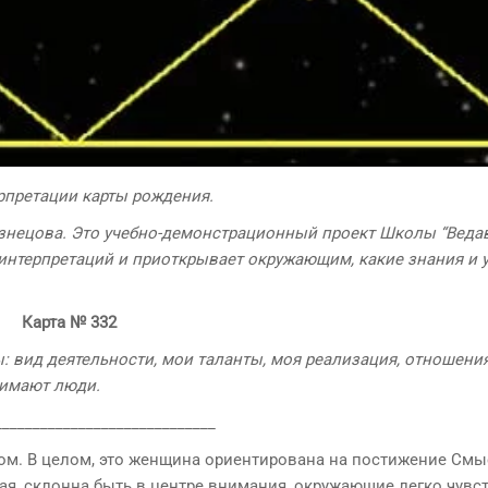
ерпретации карты рождения.
знецова. Это учебно-демонстрационный проект Школы “Ведав
интерпретаций и приоткрывает окружающим, какие знания и 
Карта
№
332
: вид деятельности, мои таланты, моя реализация, отношения
нимают люди.
_____________________________
м. В целом, это женщина ориентирована на постижение Смы
ая, склонна быть в центре внимания, окружающие легко чувс