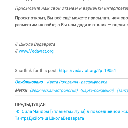
Присылайте нам свои отзывы и варианты интерпретац
Проект открыт, Вы всё ещё можете присылать нам св
разместим на сайте, а Вы нам дадите отклик — оцени
//
Школа Ведаврата
//
www.Vedavrat.org
Shortlink for this post:
https://vedavrat.org/?p=19054
Опубликовано
Карта Рождения - расшифровка
Метки
{Ведическая-астрология}
{карта-рождения}
{Тант
Навигация
Предыдущая
ПРЕДЫДУЩАЯ
запись
Сила Чандры [«планеты» Луна] в повседневной жи
по
ТантраДжйотиш ШколаВедаврата
записям