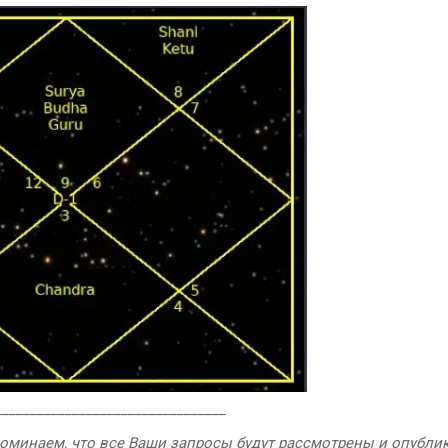
_________________________________
апоминаем
, что все Ваши запросы будут рассмотрены и опубли