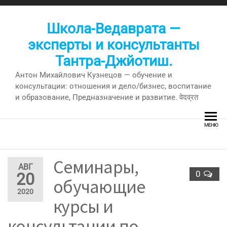
Перейти
к
Школа-Ведаврата —
содержимому
эксперты и консультанты
Тантра-Джйотиш.
Антон Михайлович Кузнецов — обучение и
консультации: отношения и дело/бизнес, воспитание
и образование, Предназначение и развитие. वेदव्रत
МЕНЮ
Семинары,
АВГ
0
20
обучающие
2020
курсы и
консультации по