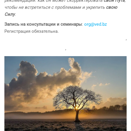
рекомендации: как он может скорректировать
свой Путь
,
чтобы не встретиться с проблемами и укрепить
свою
Силу
.
Запись на консультации и семинары
:
org@ved.bz
Регистрация обязательна.
‘
‘