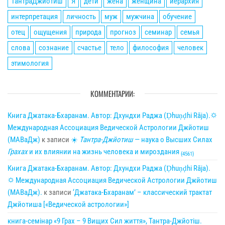
ТантраДжйотиш
Я
дети
жена
женщина
иерархия
интерпретация
личность
муж
мужчина
обучение
отец
ощущения
природа
прогноз
семинар
семья
слова
сознание
счастье
тело
философия
человек
этимология
КОММЕНТАРИИ:
Книга Джатака-Бхаранам. Автор: Дхундхи Раджа (Ḍhuṇḍhi Rāja).🌣
Международная Ассоциация Ведической Астрологии Джйотиш
(МАВаДж)
к записи
☀
Тантра-Джйотиш
— наука о Высших Силах
Грахах
и их влиянии на жизнь человека и мироздания
{4561}
Книга Джатака-Бхаранам. Автор: Дхундхи Раджа (Ḍhuṇḍhi Rāja).
🌣 Международная Ассоциация Ведической Астрологии Джйотиш
(МАВаДж).
к записи
‘Джатака-Бхаранам’ – классический трактат
Джйотиша [«Ведической астрологии»]
книга-семінар «9 Грах – 9 Вищих Сил життя», Тантра-Джйотіш.