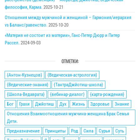
философия, Карма.
2025-10-21
Отношения между мужчиной и женщиной – Гармония/иерархия
vs Баланс/равенство.
2025-10-20
«Материя не состоит из материи», Ганс-Петер Дюрр и Питер
Рассел.
2024-09-03
ОТМЕТКИ:
{Антон-Кузнецов}
{Ведическая-астрология}
{Ведические-знания}
{ТантраДжйотиш-школа}
{Школа-Ведаврата}
{вебинар-диалог}
{карта-рождения}
Бог
Грахи
Джйотиш
Дух
Жизнь
Здоровье
Знание
Отношения Взаимоотношения мужчина-женщина Брак Семья
Дети.
Предназначение
Принципы
Род
Сила
Сурья
Суть