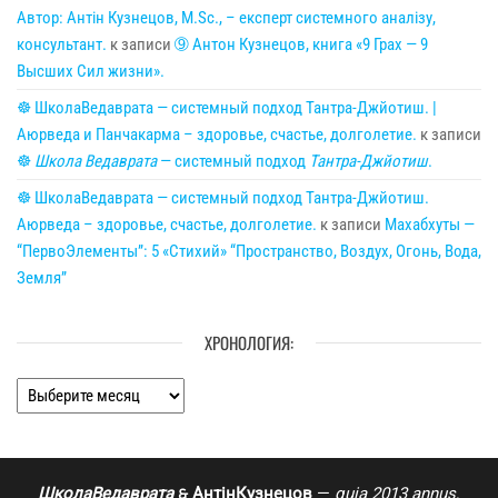
Автор: Антін Кузнецов, M.Sc., – експерт системного аналізу,
консультант.
к записи
➈ Антон Кузнецов, книга «9 Грах — 9
Высших Сил жизни».
☸ ШколаВедаврата — системный подход Тантра-Джйотиш. |
Аюрведа и Панчакарма – здоровье, счастье, долголетие.
к записи
☸
Школа Ведаврата
— системный подход
Тантра-Джйотиш
.
☸ ШколаВедаврата — системный подход Тантра-Джйотиш.
Аюрведа – здоровье, счастье, долголетие.
к записи
Махабхуты —
“ПервоЭлементы”: 5 «Стихий» “Пространство, Воздух, Огонь, Вода,
Земля”
ХРОНОЛОГИЯ:
Хронология:
ШколаВедаврата
АнтінКузнецов
—
quia 2013 annus
.
🙲