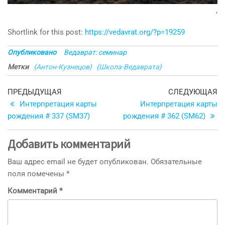
‘
Shortlink for this post:
https://vedavrat.org/?p=19259
Опубликовано
Ведаврат: семинар
Метки
{Антон-Кузнецов}
{Школа-Ведаврата}
Навигация
Предыдущая
С
ПРЕДЫДУЩАЯ
СЛЕДУЮЩАЯ
запись
з
Интерпретация карты
Интерпретация карты
по
рождения # 337 (SM37)
рождения # 362 (SM62)
записям
Добавить комментарий
Ваш адрес email не будет опубликован.
Обязательные
поля помечены
*
Комментарий
*