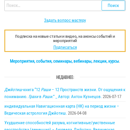
Найти:
Задать вопрос мастеру
Подписка на новые статьи и видео, на анонсы событий и
мероприятий
Подписаться
Мероприятия, события, семинары, вебинары, лекции, курсы
.
НЕДАВНЕЕ:
Джйотиш
-книга “12
Раши
– 12 Пространств жизни. От ощущения к
пониманию.
Грахи
в
Раши
.” _ Автор: Антон Кузнецов.
2026-07-17
индивидуальная Навигационная карта (НК) на период жизни –
Ведическая астрология Джйотиш.
2026-04-08
Ухудшение способностей разума, когнитивные/умственные
расстройства (деменция) – Аюрведа, Джйотиш, Ведическая